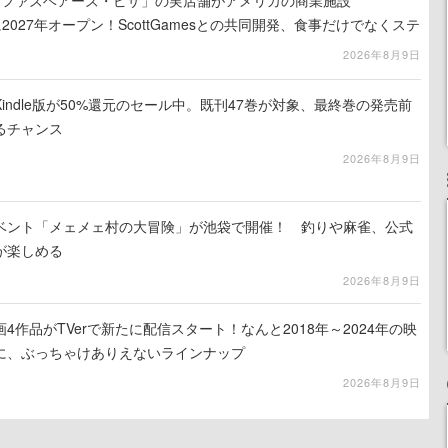
ィ・ファズベアーズ・ピザ」の実店舗がアメリカの商業施設
am」に2027年オープン！ScottGamesとの共同開発、食事だけでなくステ
ホラー体験も楽しめる
2026年8月9日
indle版が50%還元のセール中。既刊47巻が対象、最終巻の発売前
るチャンス
2026年8月9日
イベント「メェメェ村の大冒険」が池袋で開催！ 釣りや麻雀、公式
が楽しめる
2026年8月9日
4作品がTVerで新たに配信スタート！なんと2018年～2024年の映
に、ぶっちゃけありえないラインナップ
2026年8月9日