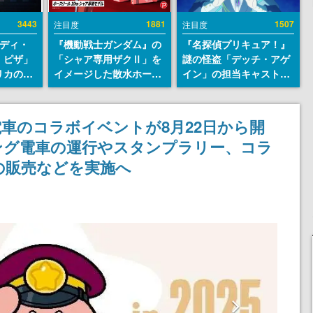
3443
1881
1507
注目度
注目度
レディ・
『機動戦士ガンダム』の
『名探偵プリキュア！』
・ピザ」
「シャア専用ザクⅡ」を
謎の怪盗「デッチ・アゲ
リカの商
イメージした散水ホース
イン」の担当キャストは
an
リールが予約開始。本体
天﨑滉平さんと判明。
7年オープ
にはシャアのパーソナル
『Re:ゼロから始める異
esとの共
マークやジオン公国軍の
世界生活』オットー役、
車のコラボイベントが8月22日から開
けでなく
エンブレム、型式番号な
『ヒプノシスマイク』山
ング電車の運行やスタンプラリー、コラ
や没入型
どを配置
田三郎役など
楽しめる
の販売などを実施へ