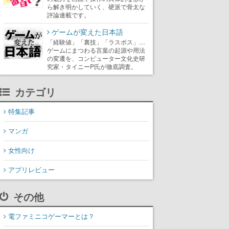
ら解き明かしていく、硬派で骨太な
評論連載です。
ゲームが変えた日本語
「経験値」「裏技」「ラスボス」…
ゲームにまつわる言葉の起源や用法
の変遷を、コンピューター文化史研
究家・タイニーP氏が徹底調査。
カテゴリ
特集記事
マンガ
女性向け
アプリレビュー
その他
電ファミニコゲーマーとは？