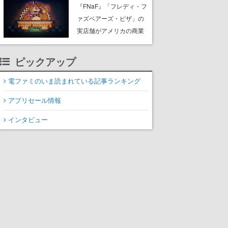
PC（Steam）向けに2026
『FNaF』「フレディ・フ
年秋発売へ。手描きアー
ァズベアーズ・ピザ」の
トの雰囲気が良すぎる最
実店舗がアメリカの商業
新映像も公開
施設「American Dream」
に2027年オープン！
ピックアップ
ScottGamesとの共同開
発、食事だけでなくステ
電ファミのいま読まれている記事ランキング
ージショーや没入型のホ
アプリセール情報
ラー体験も楽しめる
インタビュー