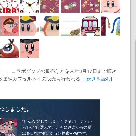
ー、コラボグッズの販売などを来年3月17日まで順次
送やカプセルトイの販売も行われる...
[続きを読む]
つしました。
“ぜんめつ”してしまった勇者パーティか
ら1人だけ選んで、ともに迷宮からの脱
出を目指すダンジョン探索RPGです。