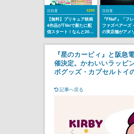
4290
注目度
注目度
【無料】プリキュア映画
『FNaF』「フ
4作品がTVerで新たに配
ファズベアーズ
信スタート！なんと2018
の実店舗がアメ
年～2024年の映画ほぼす
業施設「Americ
べてが見放題に、ぶっち
Dream」に202
ゃけありえないラインナ
ン！ScottGam
『星のカービィ』と阪急電
ップ
同開発、食事だ
催決定。かわいいラッピ
ステージショー
のホラー体験も
ボグッズ・カプセルトイ
記事へ戻る