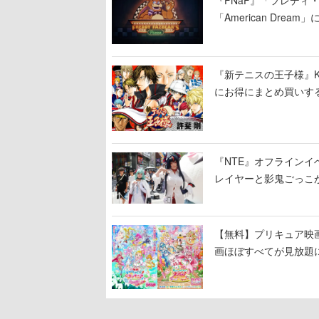
『FNaF』「フレデ
「American Dre
ージショーや没入型の
『新テニスの王子様』K
にお得にまとめ買いす
『NTE』オフライン
レイヤーと影鬼ごっこ
【無料】プリキュア映画
画ほぼすべてが見放題