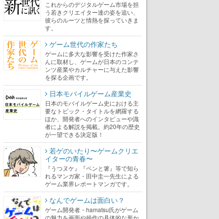
これからのデジタルゲーム市場を担
う若きクリエイター達の姿を追い、
彼らのルーツと情熱を探っていきま
す。
ゲーム世代の作家たち
ゲームに多大な影響を受けた作家さ
んに取材し、ゲームが日本のコンテ
ンツ産業やカルチャーに与えた影響
を探る企画です。
日本モバイルゲーム産業史
日本のモバイルゲーム史における主
要なトピック・タイトルを網羅する
ほか、開発者へのインタビューや識
者による解説を掲載。約20年の歴史
が一望できる決定版！
若ゲのいたり〜ゲームクリエ
イターの青春〜
『うつヌケ』『ペンと箸』等で知ら
れるマンガ家・田中圭一先生による
ゲーム業界レポートマンガです。
なんでゲームは面白い？
ゲーム開発者・hamatsu氏がゲーム
の魅力を画面や操作の具体的な形か