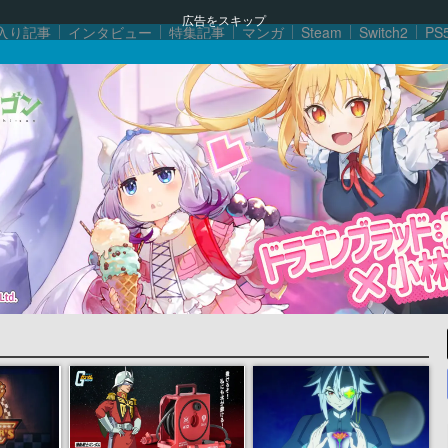
広告をスキップ
入り記事
インタビュー
特集記事
マンガ
Steam
Switch2
PS