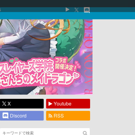
5
X
Youtube
Discord
RSS