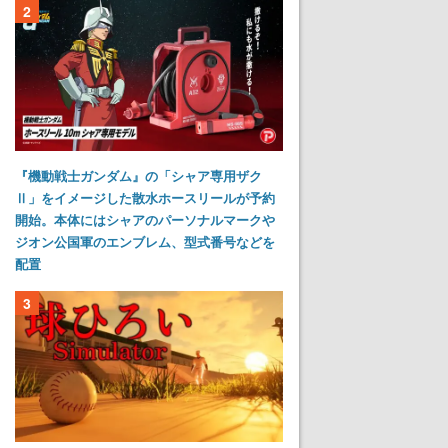
2
『機動戦士ガンダム』の「シャア専用ザク
Ⅱ」をイメージした散水ホースリールが予約
開始。本体にはシャアのパーソナルマークや
ジオン公国軍のエンブレム、型式番号などを
配置
3