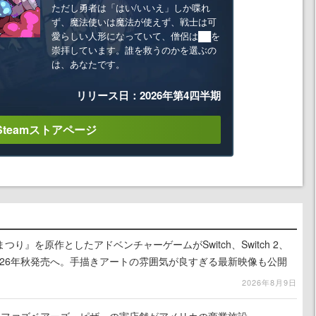
ただし勇者は「はい/いいえ」しか喋れ
ず、魔法使いは魔法が使えず、戦士は可
愛らしい人形になっていて、僧侶は██を
崇拝しています。誰を救うのかを選ぶの
は、あなたです。
リリース日：2026年第4四半期
Steamストアページ
り』を原作としたアドベンチャーゲームがSwitch、Switch 2、
に2026年秋発売へ。手描きアートの雰囲気が良すぎる最新映像も公開
2026年8月9日