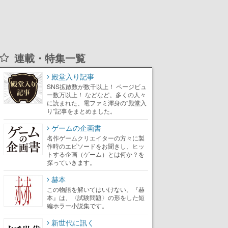
連載・特集一覧
殿堂入り記事
SNS拡散数が数千以上！ ページビュ
ー数万以上！ などなど。多くの人々
に読まれた、電ファミ渾身の“殿堂入
り”記事をまとめました。
ゲームの企画書
名作ゲームクリエイターの方々に製
作時のエピソードをお聞きし、ヒッ
トする企画（ゲーム）とは何か？を
探っていきます。
赫本
この物語を解いてはいけない。『赫
本』は、〈試験問題〉の形をした短
編ホラー小説集です。
新世代に訊く