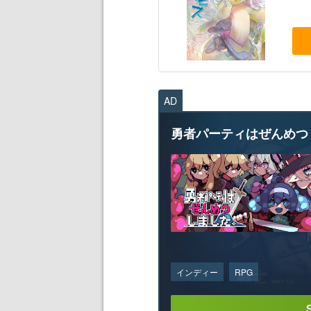
AD
勇者パーティはぜんめつ
インディー
RPG