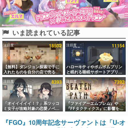
インタビュー
連載・特集一覧
いま読まれている記事
殿堂入り記事
SNS拡散数が数千以上！ ページビュー数万以上！ などな
ど。多くの人々に読まれた、電ファミ渾身の“殿堂入り”記
注目度
18502
注目度
11154
事をまとめました。
ゲームの企画書
名作ゲームクリエイターの方々に製作時のエピソードをお
聞きし、ヒットする企画（ゲーム）とは何か？を探ってい
【無料】ダンジョン探索で手に
ハローキティやポムポムプリン
きます。
入れたものを自分の店で売るゲ
と眠れる睡眠サポートアプリ
ーム『Moonlighter』がSteam
『ゆめたび』が配信中。キャラ
赫本
注目度
8393
注目度
7392
にて無料配布中！続編
ごとのASMRや目覚ましアラー
この物語を解いてはいけない。『赫本』は、〈試験問題〉
『Moonlighter 2』の9月2日正
ムも搭載
の形をした短編ホラー小説集です。
式リリースを記念したキャンペ
ーン
新世代に訊く
「オイイイイイ！？」系ツッコ
『ファイアーエムブレム』や
これからのデジタルゲーム市場を担う若きクリエイター達
ミ女子が攻略対象の恋愛ノベル
『FFタクティクス』に影響を受
の姿を追い、彼らのルーツと情熱を探っていきます。
ゲーム『美術部カノジョ』
けた新作戦略RPG『Beaten
Steamストアページが公開。
Path』2027年に発売へ。
『FGO』10周年記念サーヴァントは「U-オ
ゲーム世代の作家たち
「お前らーそろそろ自重しろ
PC（Steam）、PS5、Xbox、
ゲームに多大な影響を受けた作家さんに取材し、ゲームが