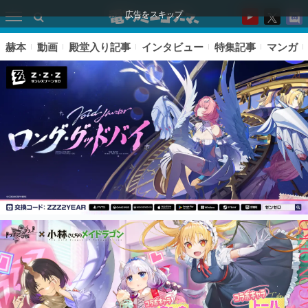
広告をスキップ
赫本
動画
殿堂入り記事
インタビュー
特集記事
マンガ
ピックアップ
電ファミのいま読まれている記事ランキング
アプリセール情報