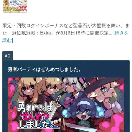
限定・回数ログインボーナスなど聖晶石が大盤振る舞い。ま
た「冠位戴冠戦：Extra」が8月6日18時に開催決定...
[続きを
読む]
AD
勇者パーティはぜんめつしました。