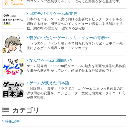
のコンテンツ産業やカルチャーに与えた影響を探る企画です。
日本モバイルゲーム産業史
日本のモバイルゲーム史における主要なトピック・タイトルを
網羅するほか、開発者へのインタビューや識者による解説を掲
載。約20年の歴史が一望できる決定版！
若ゲのいたり〜ゲームクリエイターの青春〜
『うつヌケ』『ペンと箸』等で知られるマンガ家・田中圭一先
生によるゲーム業界レポートマンガです。
なんでゲームは面白い？
ゲーム開発者・hamatsu氏がゲームの魅力を画面や操作の具体的
な形から解き明かしていく、硬派で骨太な評論連載です。
ゲームが変えた日本語
「経験値」「裏技」「ラスボス」… ゲームにまつわる言葉の起
源や用法の変遷を、コンピューター文化史研究家・タイニーP氏
が徹底調査。
カテゴリ
特集記事