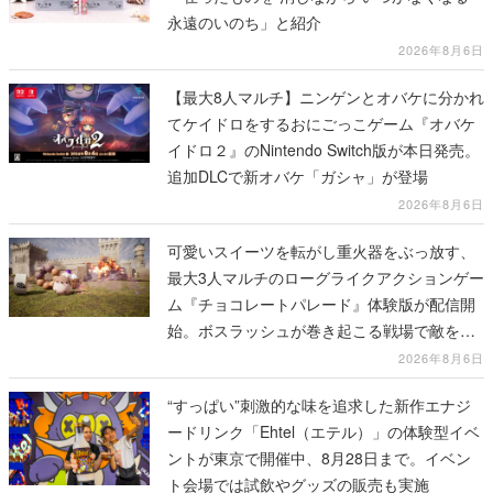
永遠のいのち」と紹介
2026年8月6日
【最大8人マルチ】ニンゲンとオバケに分かれ
てケイドロをするおにごっこゲーム『オバケ
イドロ２』のNintendo Switch版が本日発売。
追加DLCで新オバケ「ガシャ」が登場
2026年8月6日
可愛いスイーツを転がし重火器をぶっ放す、
最大3人マルチのローグライクアクションゲー
ム『チョコレートパレード』体験版が配信開
始。ボスラッシュが巻き起こる戦場で敵を倒
し、コインを集めてスコアを競い合え
2026年8月6日
“すっぱい”刺激的な味を追求した新作エナジ
ードリンク「Ehtel（エテル）」の体験型イベ
ントが東京で開催中、8月28日まで。イベン
ト会場では試飲やグッズの販売も実施