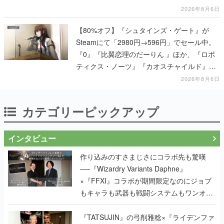
2026年8月6日
【80%オフ】『シュタインズ・ゲート』が
Steamにて「2980円→596円」でセール中。
『0』『比翼恋理のだーりん 』ほか、『ロボ
ティクス・ノーツ』『カオスチャイルド』な
ど科学アドベンチャーシリーズもセール対象
2026年8月6日
に
カテゴリーピックアップ
インタビュー
作り込みのすさまじさにコラボ先も驚嘆
──『Wizardry Variants Daphne』
×『FFXI』コラボが期間限定なのにジョブ
もキャラも武器も戦闘システムもワンオフ
で作り込まれた理由を両ディレクターに聞
く
『TATSUJIN』の弓削雅稔×『ライデンファ