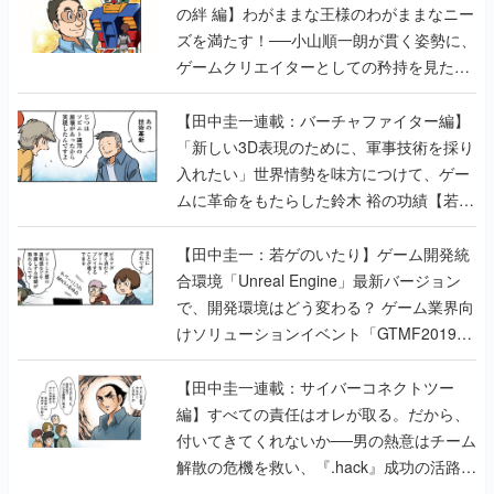
の絆 編】わがままな王様のわがままなニー
ズを満たす！──小山順一朗が貫く姿勢に、
ゲームクリエイターとしての矜持を見た
【若ゲのいたり最終回】
【田中圭一連載：バーチャファイター編】
「新しい3D表現のために、軍事技術を採り
入れたい」世界情勢を味方につけて、ゲー
ムに革命をもたらした鈴木 裕の功績【若ゲ
のいたり】
【田中圭一：若ゲのいたり】ゲーム開発統
合環境「Unreal Engine」最新バージョン
で、開発環境はどう変わる？ ゲーム業界向
けソリューションイベント「GTMF2019」
に行って、より理解を深めよう【PR】
【田中圭一連載：サイバーコネクトツー
編】すべての責任はオレが取る。だから、
付いてきてくれないか──男の熱意はチーム
解散の危機を救い、『.hack』成功の活路を
開く。業界の快男児・松山 洋に流れる血は