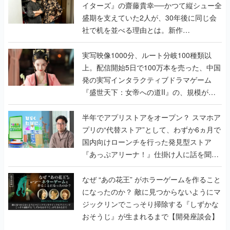
イターズ』の齋藤貴幸──かつて縦シュー全
盛期を支えていた2人が、30年後に同じ会
社で机を並べる理由とは。新作
『TATSUJIN EXTREME』で初タッグを組
んだレジェンド2人に訊く開発秘話
実写映像1000分、ルート分岐100種類以
上。配信開始5日で100万本を売った、中国
発の実写インタラクティブドラマゲーム
『盛世天下：女帝への道II』の、規模が違
うこだわりをプロデューサーに聞いた
半年でアプリストアをオープン？ スマホア
プリの“代替ストア”として、わずか6ヵ月で
国内向けローンチを行った発見型ストア
『あっぷアリーナ！』仕掛け人に話を聞い
てみた
なぜ “あの花王” がホラーゲームを作ること
になったのか？ 敵に見つからないようにマ
ジックリンでこっそり掃除する『しずかな
おそうじ』が生まれるまで【開発座談会】