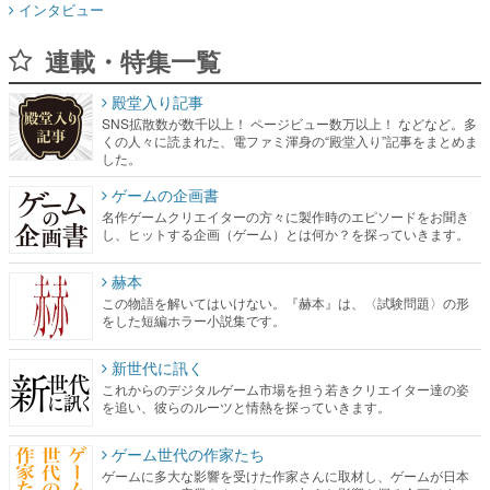
インタビュー
連載・特集一覧
殿堂入り記事
SNS拡散数が数千以上！ ページビュー数万以上！ などなど。多
くの人々に読まれた、電ファミ渾身の“殿堂入り”記事をまとめま
した。
ゲームの企画書
名作ゲームクリエイターの方々に製作時のエピソードをお聞き
し、ヒットする企画（ゲーム）とは何か？を探っていきます。
赫本
この物語を解いてはいけない。『赫本』は、〈試験問題〉の形
をした短編ホラー小説集です。
新世代に訊く
これからのデジタルゲーム市場を担う若きクリエイター達の姿
を追い、彼らのルーツと情熱を探っていきます。
ゲーム世代の作家たち
ゲームに多大な影響を受けた作家さんに取材し、ゲームが日本