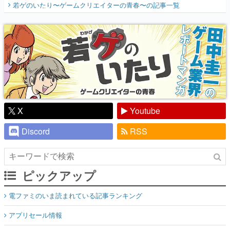
若ゲのいたり〜ゲームクリエイターの青春〜
の記事一覧
『少年ジャンプ』色だった【若ゲのいた
り】
X
Youtube
Discord
RSS
ピックアップ
電ファミのいま読まれている記事ランキング
アプリセール情報