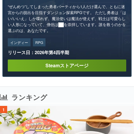
“ぜんめつ”してしまった勇者パーティから1人だけ選んで、ともに迷
宮からの脱出を目指すダンジョン探索RPGです。 ただし勇者は「は
い/いいえ」しか喋れず、魔法使いは魔法が使えず、戦士は可愛らし
い人形になっていて、僧侶は██を崇拝しています。誰を救うのかを
選ぶのは、あなたです。
インディー
RPG
リリース日：2026年第4四半期
Steamストアページ
ランキング
1