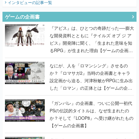
インタビュー
の記事一覧
ゲームの企画書
『アビス』は、ひとつの奇跡だった──膨大
な開発資料とともに『テイルズ オブ ジ ア
ビス』開発陣に聞く、「生まれた意味を知
るRPG」が生まれた理由【ゲームの企画
書】
なにが、人を「ロマンシング」させるの
か？『ロマサガ2』当時の企画書とキャラ
設定画から迫る、河津秋敏がRPGに生み出
した「ロマン」の正体とは【ゲームの企画
書】
『ガンパレ』の企画書、ついに公開━初代
PSの伝説的タイトルは、なぜ生まれたの
か？そして『LOOP8』へ受け継がれたもの
【ゲームの企画書】