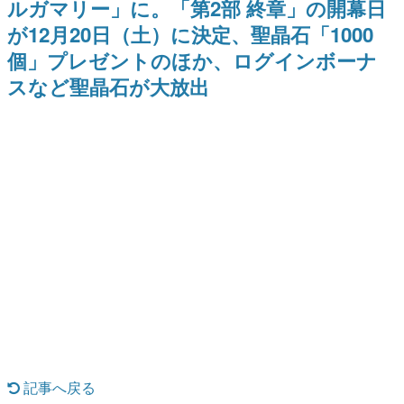
ルガマリー」に。「第2部 終章」の開幕日
ー？＾＾」暗黒微笑の夢女子
Switch向けにリリース予定
日本のコンテンツ産業やカルチャーに与えた影響を探る企
や、萌え声不思議ちゃん女子と
が12月20日（土）に決定、聖晶石「1000
画です。
青春を謳歌
個」プレゼントのほか、ログインボーナ
日本モバイルゲーム産業史
日本のモバイルゲーム史における主要なトピック・タイト
スなど聖晶石が大放出
ルを網羅するほか、開発者へのインタビューや識者による
解説を掲載。約20年の歴史が一望できる決定版！
若ゲのいたり〜ゲームクリエイターの青春〜
『うつヌケ』『ペンと箸』等で知られるマンガ家・田中圭
一先生によるゲーム業界レポートマンガです。
なんでゲームは面白い？
ゲーム開発者・hamatsu氏がゲームの魅力を画面や操作の
具体的な形から解き明かしていく、硬派で骨太な評論連載
です。
ゲームが変えた日本語
「経験値」「裏技」「ラスボス」… ゲームにまつわる言葉
の起源や用法の変遷を、コンピューター文化史研究家・タ
イニーP氏が徹底調査。
カテゴリ
記事へ戻る
特集記事