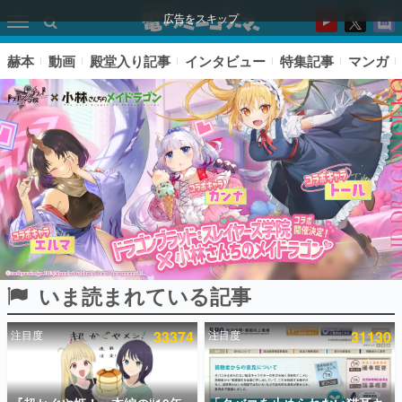
広告をスキップ
赫本
動画
殿堂入り記事
インタビュー
特集記事
マンガ
いま読まれている記事
ピックアップ
注目度
33374
注目度
31130
電ファミのいま読まれている記事ランキング
アプリセール情報