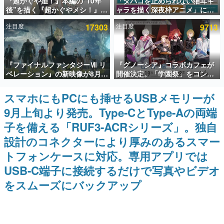
『超かぐや姫！』本編の“10年
「タバコを止められない猫耳キ
後”を描く『超かぐやメシ！』
ャラを描く深夜枠アニメ」に視
インタビュー
Web連載決定。新たなWebマン
聴者の一部から批判意見。違法
注目度
17303
注目度
9713
ガレーベル「ビビビコミック」
薬物の使用と思しき描写も含め
連載・特集一覧
にて特別話が掲載スタート、あ
て、BPOが議論を交わす
のお話には…まだ続きがある！
殿堂入り記事
『ファイナルファンタジーⅦ リ
『グノーシア』コラボカフェが
SNS拡散数が数千以上！ ページビュー数万以上！ などな
ど。多くの人々に読まれた、電ファミ渾身の“殿堂入り”記
ベレーション』の新映像が8月
開催決定。「学園祭」をコンセ
事をまとめました。
26日早朝に公開へ。『FF7』リ
プトに、模擬店やセツやSQ、ラ
メイクシリーズの完結編、
キオたちが学祭バンドを楽しむ
スマホにもPCにも挿せるUSBメモリーが
ゲームの企画書
「gamescom」のオープニング
様子を切り取った新グッズが展
名作ゲームクリエイターの方々に製作時のエピソードをお
9月上旬より発売。Type-CとType-Aの両端
ナイトライブにてディレクター
開
聞きし、ヒットする企画（ゲーム）とは何か？を探ってい
の浜口直樹氏が登壇する予定
きます。
子を備える「RUF3-ACRシリーズ」。独自
赫本
設計のコネクターにより厚みのあるスマー
この物語を解いてはいけない。『赫本』は、〈試験問題〉
トフォンケースに対応。専用アプリでは
の形をした短編ホラー小説集です。
USB-C端子に接続するだけで写真やビデオ
新世代に訊く
をスムーズにバックアップ
これからのデジタルゲーム市場を担う若きクリエイター達
の姿を追い、彼らのルーツと情熱を探っていきます。
ゲーム世代の作家たち
ゲームに多大な影響を受けた作家さんに取材し、ゲームが