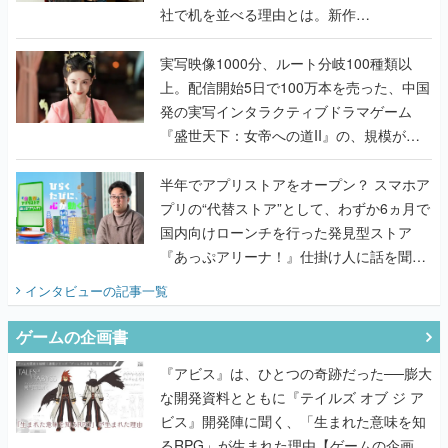
社で机を並べる理由とは。新作
『TATSUJIN EXTREME』で初タッグを組
んだレジェンド2人に訊く開発秘話
実写映像1000分、ルート分岐100種類以
上。配信開始5日で100万本を売った、中国
発の実写インタラクティブドラマゲーム
『盛世天下：女帝への道II』の、規模が違
うこだわりをプロデューサーに聞いた
半年でアプリストアをオープン？ スマホア
プリの“代替ストア”として、わずか6ヵ月で
国内向けローンチを行った発見型ストア
『あっぷアリーナ！』仕掛け人に話を聞い
てみた
インタビュー
の記事一覧
ゲームの企画書
『アビス』は、ひとつの奇跡だった──膨大
な開発資料とともに『テイルズ オブ ジ ア
ビス』開発陣に聞く、「生まれた意味を知
るRPG」が生まれた理由【ゲームの企画