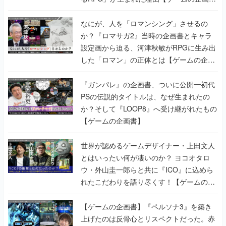
書】
なにが、人を「ロマンシング」させるの
か？『ロマサガ2』当時の企画書とキャラ
設定画から迫る、河津秋敏がRPGに生み出
した「ロマン」の正体とは【ゲームの企画
書】
『ガンパレ』の企画書、ついに公開━初代
PSの伝説的タイトルは、なぜ生まれたの
か？そして『LOOP8』へ受け継がれたもの
【ゲームの企画書】
世界が認めるゲームデザイナー・上田文人
とはいったい何が凄いのか？ ヨコオタロ
ウ・外山圭一郎らと共に『ICO』に込めら
れたこだわりを語り尽くす！【ゲームの企
画書】
【ゲームの企画書】『ペルソナ3』を築き
上げたのは反骨心とリスペクトだった。赤