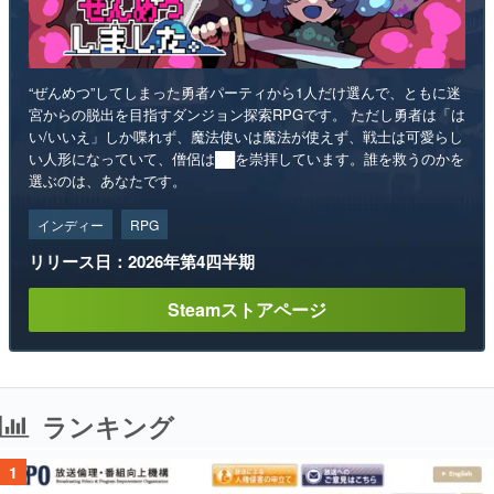
“ぜんめつ”してしまった勇者パーティから1人だけ選んで、ともに迷
宮からの脱出を目指すダンジョン探索RPGです。 ただし勇者は「は
い/いいえ」しか喋れず、魔法使いは魔法が使えず、戦士は可愛らし
い人形になっていて、僧侶は██を崇拝しています。誰を救うのかを
選ぶのは、あなたです。
インディー
RPG
リリース日：2026年第4四半期
Steamストアページ
ランキング
1