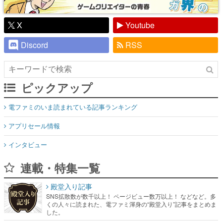
X
Youtube
Discord
RSS
ピックアップ
電ファミのいま読まれている記事ランキング
アプリセール情報
インタビュー
連載・特集一覧
殿堂入り記事
SNS拡散数が数千以上！ ページビュー数万以上！ などなど。多
くの人々に読まれた、電ファミ渾身の“殿堂入り”記事をまとめま
した。