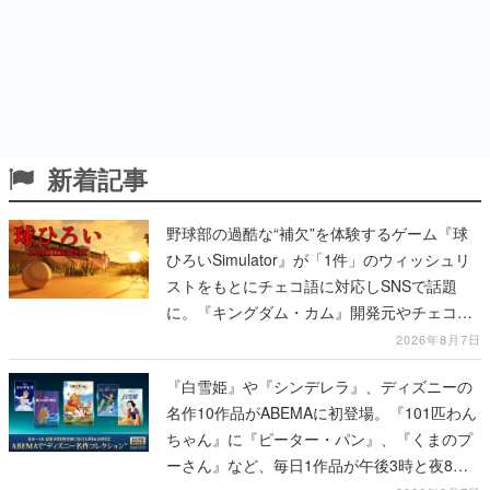
新着記事
野球部の過酷な“補欠”を体験するゲーム『球
ひろいSimulator』が「1件」のウィッシュリ
ストをもとにチェコ語に対応しSNSで話題
に。『キングダム・カム』開発元やチェコの
プロ野球選手から称賛の声
2026年8月7日
『白雪姫』や『シンデレラ』、ディズニーの
名作10作品がABEMAに初登場。『101匹わん
ちゃん』に『ピーター・パン』、『くまのプ
ーさん』など、毎日1作品が午後3時と夜8時