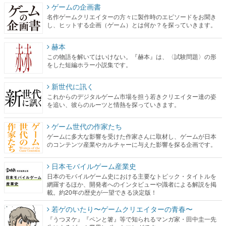
ゲームの企画書
名作ゲームクリエイターの方々に製作時のエピソードをお聞き
し、ヒットする企画（ゲーム）とは何か？を探っていきます。
赫本
この物語を解いてはいけない。『赫本』は、〈試験問題〉の形
をした短編ホラー小説集です。
新世代に訊く
これからのデジタルゲーム市場を担う若きクリエイター達の姿
を追い、彼らのルーツと情熱を探っていきます。
ゲーム世代の作家たち
ゲームに多大な影響を受けた作家さんに取材し、ゲームが日本
のコンテンツ産業やカルチャーに与えた影響を探る企画です。
日本モバイルゲーム産業史
日本のモバイルゲーム史における主要なトピック・タイトルを
網羅するほか、開発者へのインタビューや識者による解説を掲
載。約20年の歴史が一望できる決定版！
若ゲのいたり〜ゲームクリエイターの青春〜
『うつヌケ』『ペンと箸』等で知られるマンガ家・田中圭一先