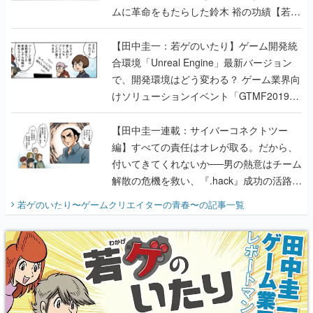
ムに革命をもたらした鈴木 裕の功績【若ゲ
のいたり】
【田中圭一：若ゲのいたり】ゲーム開発統
合環境「Unreal Engine」最新バージョン
で、開発環境はどう変わる？ ゲーム業界向
けソリューションイベント「GTMF2019」
に行って、より理解を深めよう【PR】
【田中圭一連載：サイバーコネクトツー
編】すべての責任はオレが取る。だから、
付いてきてくれないか──男の熱意はチーム
解散の危機を救い、『.hack』成功の活路を
開く。業界の快男児・松山 洋に流れる血は
若ゲのいたり〜ゲームクリエイターの青春〜
の記事一覧
『少年ジャンプ』色だった【若ゲのいた
り】