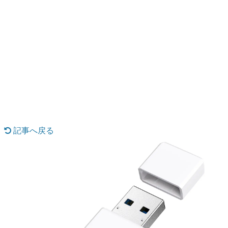
日本のコンテンツ産業やカルチャーに与えた影響を探る企
画です。
日本モバイルゲーム産業史
日本のモバイルゲーム史における主要なトピック・タイト
ルを網羅するほか、開発者へのインタビューや識者による
解説を掲載。約20年の歴史が一望できる決定版！
若ゲのいたり〜ゲームクリエイターの青春〜
『うつヌケ』『ペンと箸』等で知られるマンガ家・田中圭
一先生によるゲーム業界レポートマンガです。
なんでゲームは面白い？
ゲーム開発者・hamatsu氏がゲームの魅力を画面や操作の
記事へ戻る
具体的な形から解き明かしていく、硬派で骨太な評論連載
です。
ゲームが変えた日本語
「経験値」「裏技」「ラスボス」… ゲームにまつわる言葉
の起源や用法の変遷を、コンピューター文化史研究家・タ
イニーP氏が徹底調査。
カテゴリ
特集記事