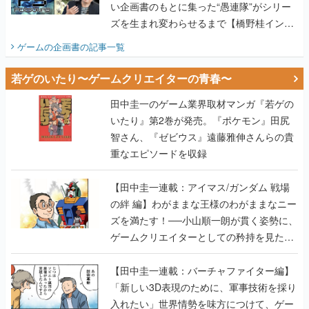
い企画書のもとに集った“愚連隊”がシリー
ズを生まれ変わらせるまで【橋野桂インタ
ビュー】
ゲームの企画書
の記事一覧
若ゲのいたり〜ゲームクリエイターの青春〜
田中圭一のゲーム業界取材マンガ『若ゲの
いたり』第2巻が発売。『ポケモン』田尻
智さん、『ゼビウス』遠藤雅伸さんらの貴
重なエピソードを収録
【田中圭一連載：アイマス/ガンダム 戦場
の絆 編】わがままな王様のわがままなニー
ズを満たす！──小山順一朗が貫く姿勢に、
ゲームクリエイターとしての矜持を見た
【若ゲのいたり最終回】
【田中圭一連載：バーチャファイター編】
「新しい3D表現のために、軍事技術を採り
入れたい」世界情勢を味方につけて、ゲー