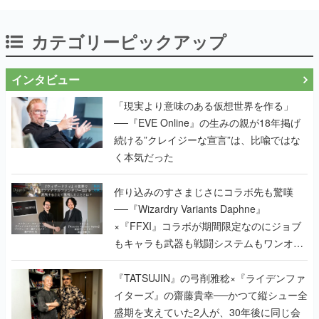
カテゴリーピックアップ
インタビュー
「現実より意味のある仮想世界を作る」
──『EVE Online』の生みの親が18年掲げ
続ける”クレイジーな宣言”は、比喩ではな
く本気だった
作り込みのすさまじさにコラボ先も驚嘆
──『Wizardry Variants Daphne』
×『FFXI』コラボが期間限定なのにジョブ
もキャラも武器も戦闘システムもワンオフ
で作り込まれた理由を両ディレクターに聞
く
『TATSUJIN』の弓削雅稔×『ライデンファ
イターズ』の齋藤貴幸──かつて縦シュー全
盛期を支えていた2人が、30年後に同じ会