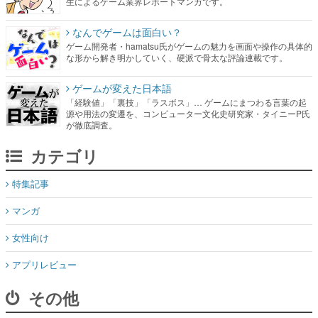
生によるゲーム業界レポートマンガです。
なんでゲームは面白い？
ゲーム開発者・hamatsu氏がゲームの魅力を画面や操作の具体的
な形から解き明かしていく、硬派で骨太な評論連載です。
ゲームが変えた日本語
「経験値」「裏技」「ラスボス」… ゲームにまつわる言葉の起
源や用法の変遷を、コンピューター文化史研究家・タイニーP氏
が徹底調査。
カテゴリ
特集記事
マンガ
女性向け
アプリレビュー
その他