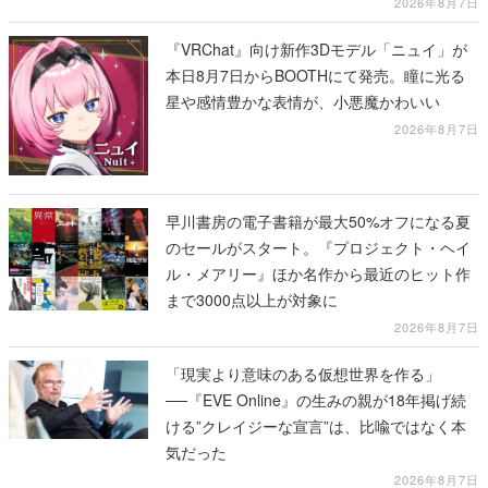
に2回放送
2026年8月7日
『VRChat』向け新作3Dモデル「ニュイ」が
本日8月7日からBOOTHにて発売。瞳に光る
星や感情豊かな表情が、小悪魔かわいい
2026年8月7日
早川書房の電子書籍が最大50%オフになる夏
のセールがスタート。『プロジェクト・ヘイ
ル・メアリー』ほか名作から最近のヒット作
まで3000点以上が対象に
2026年8月7日
「現実より意味のある仮想世界を作る」
──『EVE Online』の生みの親が18年掲げ続
ける”クレイジーな宣言”は、比喩ではなく本
気だった
2026年8月7日