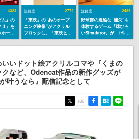
4323
2772
2486
注目度
注目度
ダム』の
「東映」の“あのオープ
野球部の過酷な“補欠”を
クⅡ」を
ニング映像”がアクリル
体験するゲーム『球ひろ
水ホース
ブロックに。「東映ヒス
いSimulator』が「1件」
始。本体
トリカル グッズコレクシ
のウィッシュリストをも
ーソナル
ョン」が8月下旬より発
とにチェコ語に対応し
公国軍の
売
SNSで話題に。『キング
式番号な
ダム・カム』開発元やチ
わいいドット絵アクリルコマや『くまの
ェコのプロ野球選手から
など、Odencat作品の新作グッズが
称賛の声
願いが叶うなら』配信記念として
反応