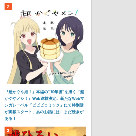
2
『超かぐや姫！』本編の“10年後”を描く『超
かぐやメシ！』Web連載決定。新たなWebマ
ンガレーベル「ビビビコミック」にて特別話
が掲載スタート、あのお話には…まだ続きが
ある！
3