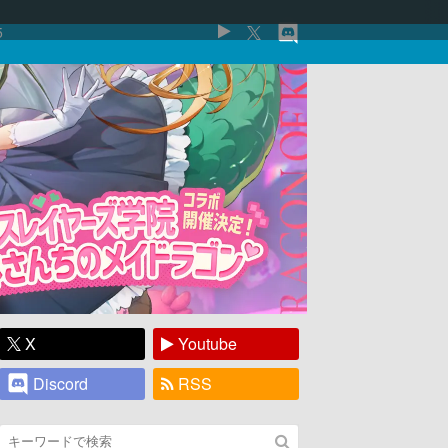
5
X
Youtube
Discord
RSS