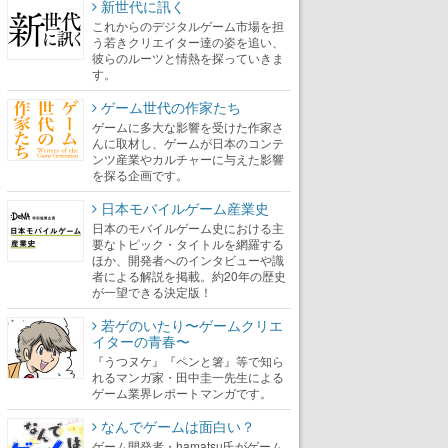
新世代に訊く
これからのデジタルゲーム市場を担
う若きクリエイター達の姿を追い、
彼らのルーツと情熱を探っていきま
す。
ゲーム世代の作家たち
ゲームに多大な影響を受けた作家さ
んに取材し、ゲームが日本のコンテ
ンツ産業やカルチャーに与えた影響
を探る企画です。
日本モバイルゲーム産業史
日本のモバイルゲーム史における主
要なトピック・タイトルを網羅する
ほか、開発者へのインタビューや識
者による解説を掲載。約20年の歴史
が一望できる決定版！
若ゲのいたり〜ゲームクリエ
イターの青春〜
『うつヌケ』『ペンと箸』等で知ら
れるマンガ家・田中圭一先生による
ゲーム業界レポートマンガです。
なんでゲームは面白い？
ゲーム開発者・hamatsu氏がゲーム