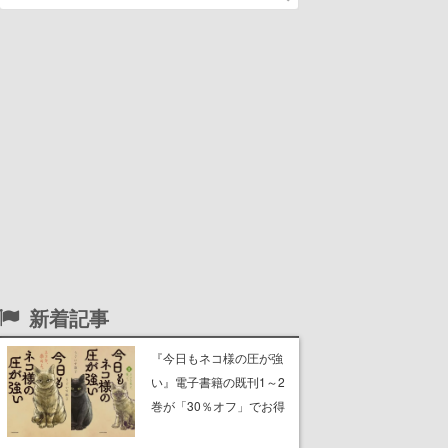
新着記事
『今日もネコ様の圧が強
い』電子書籍の既刊1～2
巻が「30％オフ」でお得
に。ジト目でツンツンし