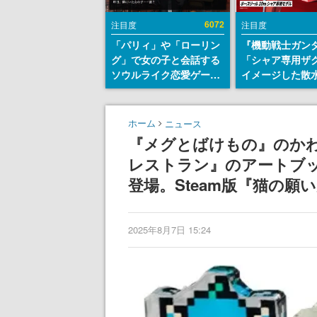
6072
注目度
注目度
「パリィ」や「ローリン
『機動戦士ガン
グ」で女の子と会話する
「シャア専用ザ
ソウルライク恋愛ゲーム
イメージした散
『小早川さんはソウルラ
リールが予約開
イク』無料公開。返事に
にはシャアのパ
失敗すると「YOU
マークやジオン
ホーム
ニュース
DIED」
エンブレム、型
『メグとばけもの』のか
どを配置
レストラン』のアートブック
登場。Steam版『猫の
2025年8月7日 15:24