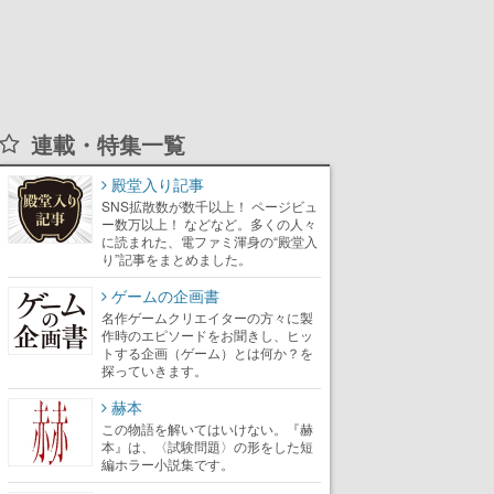
連載・特集一覧
殿堂入り記事
SNS拡散数が数千以上！ ページビュ
ー数万以上！ などなど。多くの人々
に読まれた、電ファミ渾身の“殿堂入
り”記事をまとめました。
ゲームの企画書
名作ゲームクリエイターの方々に製
作時のエピソードをお聞きし、ヒッ
トする企画（ゲーム）とは何か？を
探っていきます。
赫本
この物語を解いてはいけない。『赫
本』は、〈試験問題〉の形をした短
編ホラー小説集です。