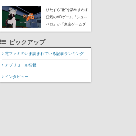
たネコたちと、ネコを溺
愛する人間のすれ違いを
ひたすら“靴”を舐めまわす
描く
狂気のVRゲーム『シュ～
ペロ』が「東京ゲームダ
ンジョン」に展示中。キ
ャッチコピーは「三度の
ピックアップ
飯より靴を舐めよう」と
前のめり。公式アカウン
電ファミのいま読まれている記事ランキング
トも開設され、2026年リ
アプリセール情報
リースに向けて開発中
インタビュー