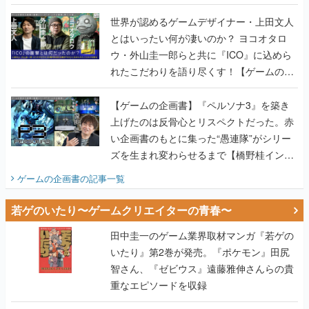
世界が認めるゲームデザイナー・上田文人
とはいったい何が凄いのか？ ヨコオタロ
ウ・外山圭一郎らと共に『ICO』に込めら
れたこだわりを語り尽くす！【ゲームの企
画書】
【ゲームの企画書】『ペルソナ3』を築き
上げたのは反骨心とリスペクトだった。赤
い企画書のもとに集った“愚連隊”がシリー
ズを生まれ変わらせるまで【橋野桂インタ
ビュー】
ゲームの企画書
の記事一覧
若ゲのいたり〜ゲームクリエイターの青春〜
田中圭一のゲーム業界取材マンガ『若ゲの
いたり』第2巻が発売。『ポケモン』田尻
智さん、『ゼビウス』遠藤雅伸さんらの貴
重なエピソードを収録