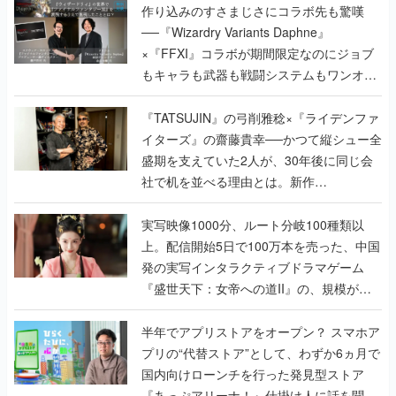
作り込みのすさまじさにコラボ先も驚嘆
──『Wizardry Variants Daphne』
×『FFXI』コラボが期間限定なのにジョブ
もキャラも武器も戦闘システムもワンオフ
で作り込まれた理由を両ディレクターに聞
く
『TATSUJIN』の弓削雅稔×『ライデンファ
イターズ』の齋藤貴幸──かつて縦シュー全
盛期を支えていた2人が、30年後に同じ会
社で机を並べる理由とは。新作
『TATSUJIN EXTREME』で初タッグを組
んだレジェンド2人に訊く開発秘話
実写映像1000分、ルート分岐100種類以
上。配信開始5日で100万本を売った、中国
発の実写インタラクティブドラマゲーム
『盛世天下：女帝への道II』の、規模が違
うこだわりをプロデューサーに聞いた
半年でアプリストアをオープン？ スマホア
プリの“代替ストア”として、わずか6ヵ月で
国内向けローンチを行った発見型ストア
『あっぷアリーナ！』仕掛け人に話を聞い