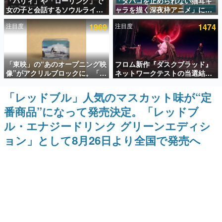
「パリィ」や「ローリング」で
「タバコを止められない猫耳キ
女の子と会話するソウルライク
ャラを描く深夜枠アニメ」に視
インタビュー
恋愛ゲーム『小早川さんはソウ
聴者の一部から批判意見。違法
注目度
1969
注目度
1474
ルライク』無料公開。返事に失
薬物の使用と思しき描写も含め
連載・特集一覧
敗すると「YOU DIED」
て、BPOが議論を交わす
殿堂入り記事
「東映」の“あのオープニング映
フロム新作『ダスクブラッド』
SNS拡散数が数千以上！ ページビュー数万以上！ などな
ど。多くの人々に読まれた、電ファミ渾身の“殿堂入り”記
像”がアクリルブロックに。「東
ネットワークテストの当選結果
事をまとめました。
映ヒストリカル グッズコレクシ
が8月7日22時に発表。応募サイ
ョン」が8月下旬より発売
トのマイページから確認可能、
「レッドブル」人気のマスカット味が“定
ゲームの企画書
テスト実施は8月21日～24日
名作ゲームクリエイターの方々に製作時のエピソードをお
番商品”になって発売決定。「レッドブ
聞きし、ヒットする企画（ゲーム）とは何か？を探ってい
きます。
ル・エナジードリンク グリーンエディシ
赫本
ョン」として8月26日より全国で発売へ
この物語を解いてはいけない。『赫本』は、〈試験問題〉
の形をした短編ホラー小説集です。
新世代に訊く
これからのデジタルゲーム市場を担う若きクリエイター達
の姿を追い、彼らのルーツと情熱を探っていきます。
ゲーム世代の作家たち
ゲームに多大な影響を受けた作家さんに取材し、ゲームが