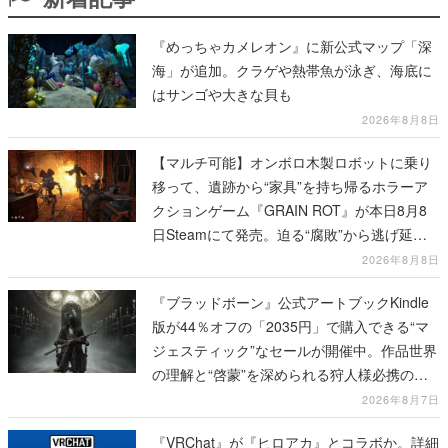
『めっちゃカメレオン』に新公式マップ「深
海」が追加。クラゲや熱帯魚が泳ぎ、海底に
はサンゴや大きな貝も
2026年8月8日
【マルチ可能】オンボロ木製ロボットに乗り
移って、遺跡から“家具”を持ち帰るホラーア
クションゲーム『GRAIN ROT』が本日8月8
日Steamにて発売。迫る“腐敗”から逃げ延
び、持ち帰った家具で基地を再建
2026年8月8日
『ブラッドボーン』公式アートブックKindle
版が44％オフの「2035円」で購入できる“マ
ジェスティック”なセールが開催中。作品世界
の理解と“啓蒙”を深められる狩人様必携の一
冊
2026年8月7日
『VRChat』が『ヒロアカ』とコラボか。詳細