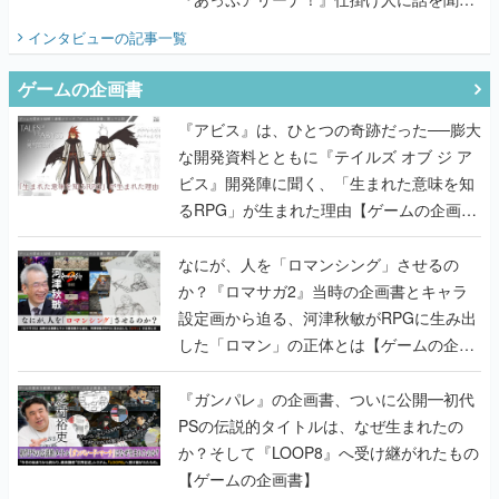
てみた
インタビュー
の記事一覧
ゲームの企画書
『アビス』は、ひとつの奇跡だった──膨大
な開発資料とともに『テイルズ オブ ジ ア
ビス』開発陣に聞く、「生まれた意味を知
るRPG」が生まれた理由【ゲームの企画
書】
なにが、人を「ロマンシング」させるの
か？『ロマサガ2』当時の企画書とキャラ
設定画から迫る、河津秋敏がRPGに生み出
した「ロマン」の正体とは【ゲームの企画
書】
『ガンパレ』の企画書、ついに公開━初代
PSの伝説的タイトルは、なぜ生まれたの
か？そして『LOOP8』へ受け継がれたもの
【ゲームの企画書】