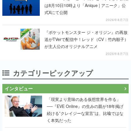
は8月10日10時より「Anique | アニーク」公
式Xにて公開
2026年8月7日
『ポケットモンスター ジ・オリジン』の再放
送がTVerで配信中！レッド（CV：竹内順子）
が主人公のオリジナルアニメ
2026年8月7日
カテゴリーピックアップ
インタビュー
「現実より意味のある仮想世界を作る」
──『EVE Online』の生みの親が18年掲げ
続ける”クレイジーな宣言”は、比喩ではな
く本気だった