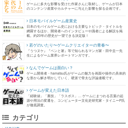
ゲームに多大な影響を受けた作家さんに取材し、ゲームが日本
のコンテンツ産業やカルチャーに与えた影響を探る企画です。
日本モバイルゲーム産業史
日本のモバイルゲーム史における主要なトピック・タイトルを
網羅するほか、開発者へのインタビューや識者による解説を掲
載。約20年の歴史が一望できる決定版！
若ゲのいたり〜ゲームクリエイターの青春〜
『うつヌケ』『ペンと箸』等で知られるマンガ家・田中圭一先
生によるゲーム業界レポートマンガです。
なんでゲームは面白い？
ゲーム開発者・hamatsu氏がゲームの魅力を画面や操作の具体的
な形から解き明かしていく、硬派で骨太な評論連載です。
ゲームが変えた日本語
「経験値」「裏技」「ラスボス」… ゲームにまつわる言葉の起
源や用法の変遷を、コンピューター文化史研究家・タイニーP氏
が徹底調査。
カテゴリ