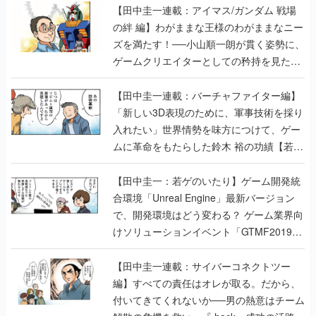
【田中圭一連載：アイマス/ガンダム 戦場
の絆 編】わがままな王様のわがままなニー
ズを満たす！──小山順一朗が貫く姿勢に、
ゲームクリエイターとしての矜持を見た
【若ゲのいたり最終回】
【田中圭一連載：バーチャファイター編】
「新しい3D表現のために、軍事技術を採り
入れたい」世界情勢を味方につけて、ゲー
ムに革命をもたらした鈴木 裕の功績【若ゲ
のいたり】
【田中圭一：若ゲのいたり】ゲーム開発統
合環境「Unreal Engine」最新バージョン
で、開発環境はどう変わる？ ゲーム業界向
けソリューションイベント「GTMF2019」
に行って、より理解を深めよう【PR】
【田中圭一連載：サイバーコネクトツー
編】すべての責任はオレが取る。だから、
付いてきてくれないか──男の熱意はチーム