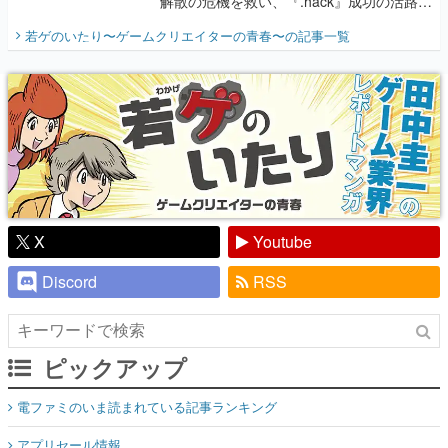
解散の危機を救い、『.hack』成功の活路を
開く。業界の快男児・松山 洋に流れる血は
若ゲのいたり〜ゲームクリエイターの青春〜
の記事一覧
『少年ジャンプ』色だった【若ゲのいた
り】
X
Youtube
Discord
RSS
ピックアップ
電ファミのいま読まれている記事ランキング
アプリセール情報