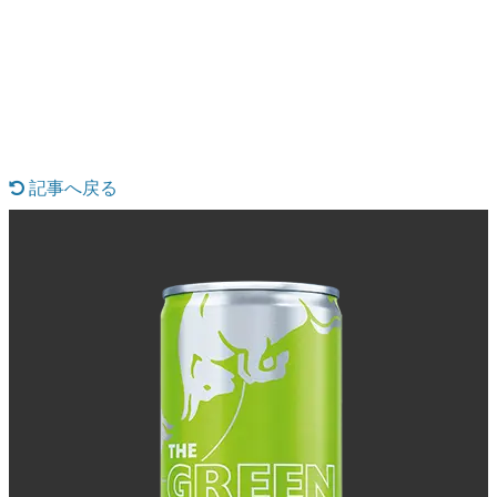
日本のコンテンツ産業やカルチャーに与えた影響を探る企
画です。
日本モバイルゲーム産業史
日本のモバイルゲーム史における主要なトピック・タイト
ルを網羅するほか、開発者へのインタビューや識者による
解説を掲載。約20年の歴史が一望できる決定版！
若ゲのいたり〜ゲームクリエイターの青春〜
『うつヌケ』『ペンと箸』等で知られるマンガ家・田中圭
記事へ戻る
一先生によるゲーム業界レポートマンガです。
なんでゲームは面白い？
ゲーム開発者・hamatsu氏がゲームの魅力を画面や操作の
具体的な形から解き明かしていく、硬派で骨太な評論連載
です。
ゲームが変えた日本語
「経験値」「裏技」「ラスボス」… ゲームにまつわる言葉
の起源や用法の変遷を、コンピューター文化史研究家・タ
イニーP氏が徹底調査。
カテゴリ
特集記事