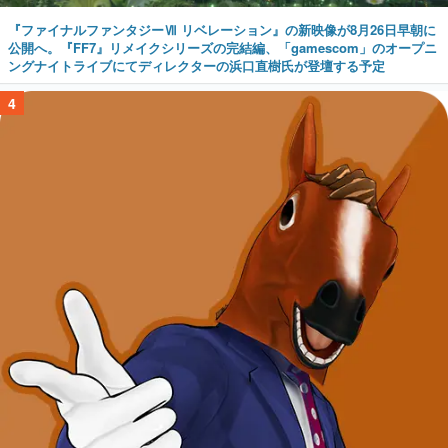
『ファイナルファンタジーⅦ リベレーション』の新映像が8月26日早朝に
公開へ。『FF7』リメイクシリーズの完結編、「gamescom」のオープニ
ングナイトライブにてディレクターの浜口直樹氏が登壇する予定
4