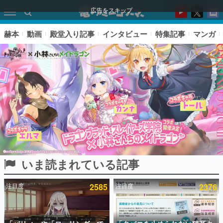
広告をスキップ
赫本
動画
殿堂入り記事
インタビュー
特集記事
マンガ
いま読まれている記事
ピックアップ
注目度
2585
注目度
2376
電ファミのいま読まれている記事ランキング
アプリセール情報