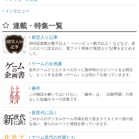
インタビュー
連載・特集一覧
殿堂入り記事
SNS拡散数が数千以上！ ページビュー数万以上！ などなど。多
くの人々に読まれた、電ファミ渾身の“殿堂入り”記事をまとめま
した。
ゲームの企画書
名作ゲームクリエイターの方々に製作時のエピソードをお聞き
し、ヒットする企画（ゲーム）とは何か？を探っていきます。
赫本
この物語を解いてはいけない。『赫本』は、〈試験問題〉の形
をした短編ホラー小説集です。
新世代に訊く
これからのデジタルゲーム市場を担う若きクリエイター達の姿
を追い、彼らのルーツと情熱を探っていきます。
ゲーム世代の作家たち