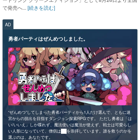
で発売へ...
[続きを読む]
AD
勇者パーティはぜんめつしました。
“ぜんめつ”してしまった勇者パーティから1人だけ選んで、ともに迷
宮からの脱出を目指すダンジョン探索RPGです。 ただし勇者は「は
い/いいえ」しか喋れず、魔法使いは魔法が使えず、戦士は可愛らし
い人形になっていて、僧侶は██を崇拝しています。誰を救うのかを
選ぶのは、あなたです。