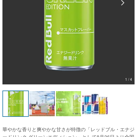
マンガ
女性向け
アプリレビュー
その他
電ファミニコゲーマーとは？
運営：株式会社マレ
1 / 4
華やかな香りと爽やかな甘さが特徴の「レッドブル・エナジ
ードリンク グリーンエディション」として8月26日より全国