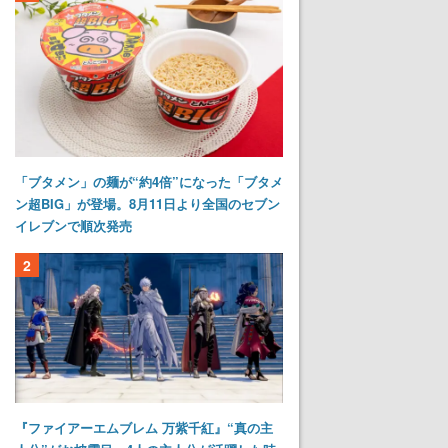
「ブタメン」の麺が“約4倍”になった「ブタメ
ン超BIG」が登場。8月11日より全国のセブン
イレブンで順次発売
2
『ファイアーエムブレム 万紫千紅』“真の主