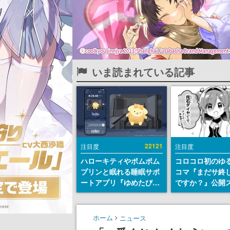
いま読まれている記事
22121
注目度
注目度
ハローキティやポムポム
コロコロ初のゆ
プリンと眠れる睡眠サポ
コマ『まだサ終
ートアプリ『ゆめたび』
ですか？』公開
が配信中。キャラごとの
ト。主人公は新
ASMRや目覚ましアラー
侘石ダイヤ、ゲ
ムも搭載
を舞台にトラブ
ホーム
ニュース
する社員たちを