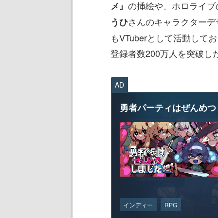
の挿絵や、ホロライブ
メ』
さんのキャラクターデ
うひ
もVTuberとして活動してお
登録者数200万人を突破し
AD
勇者パーティはぜんめつ
インディー
RPG