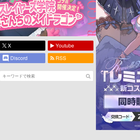
X
Youtube
Discord
RSS