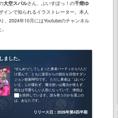
の
さん、ぶいすぽっ！の
大空スバル
千燈ゆ
ザインで知られるイラストレーター。本人
り、2024年10月にはYoutubeのチャンネル
た。
しました。
“ぜんめつ”してしまった勇者パーティから1人だ
け選んで、ともに迷宮からの脱出を目指すダン
ジョン探索RPGです。 ただし勇者は「はい/い
いえ」しか喋れず、魔法使いは魔法が使えず、
戦士は可愛らしい人形になっていて、僧侶は
██を崇拝しています。誰を救うのかを選ぶの
は、あなたです。
リリース日：2026年第4四半期