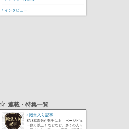
インタビュー
連載・特集一覧
殿堂入り記事
SNS拡散数が数千以上！ ページビュ
ー数万以上！ などなど。多くの人々