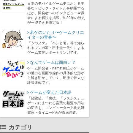
日本のモバイルゲーム史における主
要なトピック・タイトルを網羅する
ほか、開発者へのインタビューや識
者による解説を掲載。約20年の歴史
が一望できる決定版！
若ゲのいたり〜ゲームクリエ
イターの青春〜
『うつヌケ』『ペンと箸』等で知ら
れるマンガ家・田中圭一先生による
ゲーム業界レポートマンガです。
なんでゲームは面白い？
ゲーム開発者・hamatsu氏がゲーム
の魅力を画面や操作の具体的な形か
ら解き明かしていく、硬派で骨太な
評論連載です。
ゲームが変えた日本語
「経験値」「裏技」「ラスボス」…
ゲームにまつわる言葉の起源や用法
の変遷を、コンピューター文化史研
究家・タイニーP氏が徹底調査。
カテゴリ