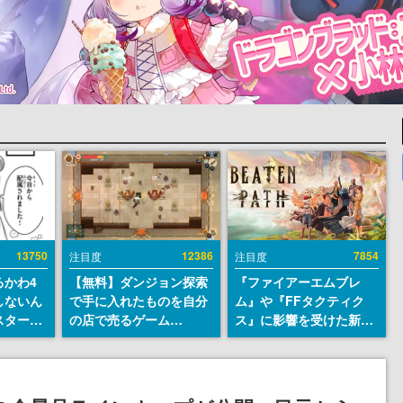
13750
12386
7854
注目度
注目度
るかわ4
【無料】ダンジョン探索
『ファイアーエムブレ
しないん
で手に入れたものを自分
ム』や『FFタクティク
スター
の店で売るゲーム
ス』に影響を受けた新作
入社員の
『Moonlighter』が
戦略RPG『Beaten
ーム会社
Steamにて無料配布中！
Path』2027年に発売
ルへ対応
続編『Moonlighter 2』
へ。PC（Steam）、
描く
の9月2日正式リリースを
PS5、Xbox、Switch向