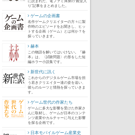
に読まれた、電ファミ渾身の“殿堂入
り”記事をまとめました。
ゲームの企画書
名作ゲームクリエイターの方々に製
作時のエピソードをお聞きし、ヒッ
トする企画（ゲーム）とは何か？を
探っていきます。
赫本
この物語を解いてはいけない。『赫
本』は、〈試験問題〉の形をした短
編ホラー小説集です。
新世代に訊く
これからのデジタルゲーム市場を担
う若きクリエイター達の姿を追い、
彼らのルーツと情熱を探っていきま
す。
ゲーム世代の作家たち
ゲームに多大な影響を受けた作家さ
んに取材し、ゲームが日本のコンテ
ンツ産業やカルチャーに与えた影響
を探る企画です。
日本モバイルゲーム産業史