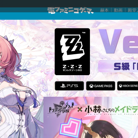
赫本
動画
殿堂