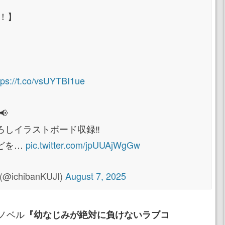
！】
tps://t.co/vsUYTBI1ue

しイラストボード収録‼️
どを…
pic.twitter.com/jpUUAjWgGw
ichibanKUJI)
August 7, 2025
ノベル
『幼なじみが絶対に負けないラブコ