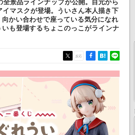
の全景品ラインナップが公開。目元から
記念したキャンペーン
けにリリース予定
アイマスクが登場。ういさん本人描き下
、向かい合わせで座っている気分になれ
ういも登場するちょこのっこがラインナ
反応