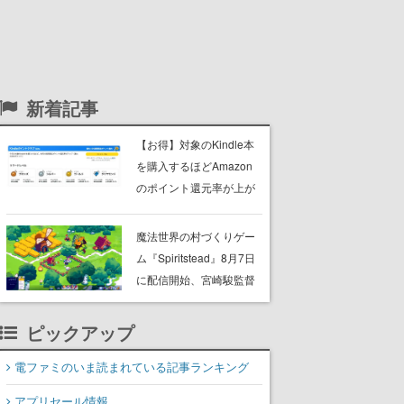
新着記事
【お得】対象のKindle本
を購入するほどAmazon
のポイント還元率が上が
るプログラムがスター
ト。1ヶ月に5万円の購入
魔法世界の村づくりゲー
で最大5％アップし、上限
ム『Spiritstead』8月7日
は3500ポイント
に配信開始、宮崎駿監督
の映画作品に影響を受け
る。魔法の精霊たちと力
ピックアップ
を合わせ、村人たちを率
いて美しい村を作る
電ファミのいま読まれている記事ランキング
アプリセール情報