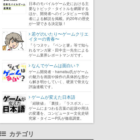
日本のモバイルゲーム史における主
要なトピック・タイトルを網羅する
ほか、開発者へのインタビューや識
者による解説を掲載。約20年の歴史
が一望できる決定版！
若ゲのいたり〜ゲームクリエ
イターの青春〜
『うつヌケ』『ペンと箸』等で知ら
れるマンガ家・田中圭一先生による
ゲーム業界レポートマンガです。
なんでゲームは面白い？
ゲーム開発者・hamatsu氏がゲーム
の魅力を画面や操作の具体的な形か
ら解き明かしていく、硬派で骨太な
評論連載です。
ゲームが変えた日本語
「経験値」「裏技」「ラスボス」…
ゲームにまつわる言葉の起源や用法
の変遷を、コンピューター文化史研
究家・タイニーP氏が徹底調査。
カテゴリ