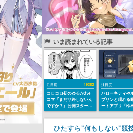
いま読まれている記事
19382
注目度
注目度
コロコロ初のゆるかわ4
ハローキティや
コマ『まだサ終しないん
プリンと眠れる
ですか？』公開スター
ートアプリ『ゆ
ト。主人公は新入社員の
が配信中。キャ
侘石ダイヤ、ゲーム会社
ASMRや目覚ま
を舞台にトラブルへ対応
ムも搭載
ひたすら”何もしない”競
する社員たちを描く