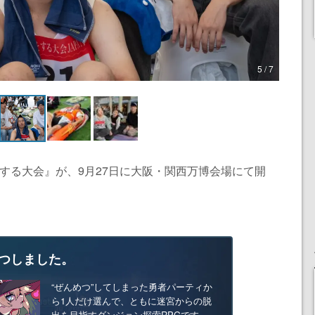
5 / 7
とする大会』が、9月27日に大阪・関西万博会場にて開
つしました。
“ぜんめつ”してしまった勇者パーティか
ら1人だけ選んで、ともに迷宮からの脱
出を目指すダンジョン探索RPGです。