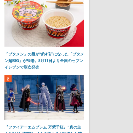
「ブタメン」の麺が“約4倍”になった「ブタメ
ン超BIG」が登場。8月11日より全国のセブン
イレブンで順次発売
2
『ファイアーエムブレム 万紫千紅』“真の主