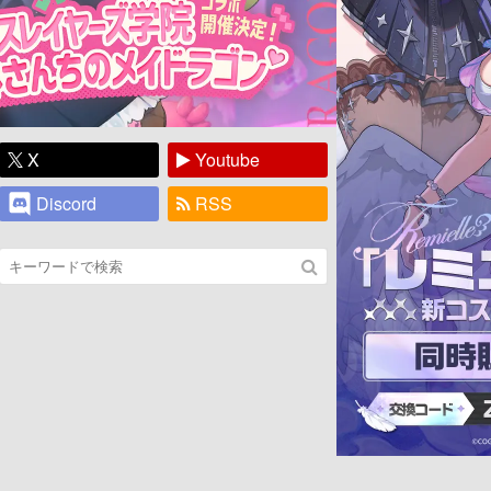
X
Youtube
Discord
RSS