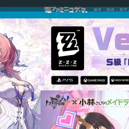
赫本
動画
殿堂