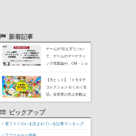
新着記事
ゲームの“伝え方”につい
て、ゲームのマーケティ
ング実践論や、CM・ショ
ート動画の作り方を解説
するセミナーが9月2日に
【大ヒット】『トモダチ
開催。『ペルソナ』シリ
コレクション わくわく生
ーズなどのマーケティン
活』全世界の売上本数は
グに携わる「リュウズオ
なんと「800万本」以
フィス」主催
上。任天堂の決算資料に
ピックアップ
て判明。小さな島の管理
人としてMiiたちの生活を
電ファミのいま読まれている記事ランキング
見守っていく、シリーズ
アプリセール情報