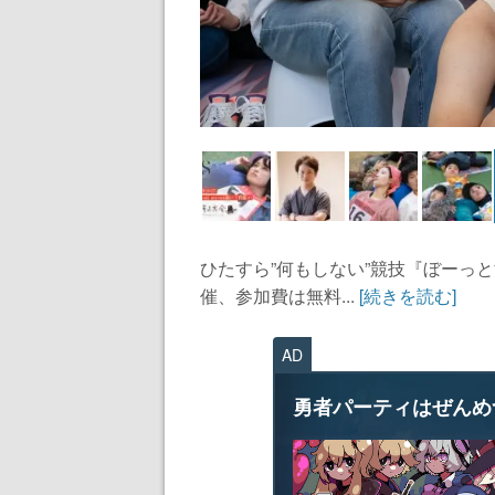
ひたすら”何もしない”競技『ぼーっ
催、参加費は無料...
[続きを読む]
AD
勇者パーティはぜんめ