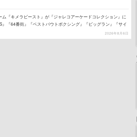
ーム『キメラビースト』が『ジャレコアーケードコレクション』に
ACES』『64番街』『ベストバウトボクシング』『ビッグラン』『サイ
ど、新たに12タイトルの収録が発表
2026年8月6日