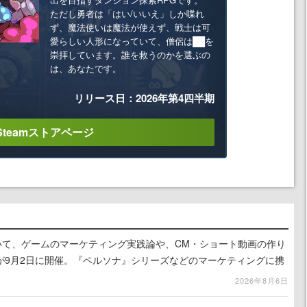
ただし勇者は「はい/いいえ」しか喋れ
ず、魔法使いは魔法が使えず、戦士は可
愛らしい人形になっていて、僧侶は██を
崇拝しています。誰を救うのかを選ぶの
は、あなたです。
リリース日：2026年第4四半期
Steamストアページ
ついて、ゲームのマーケティング実践論や、CM・ショート動画の作り
が9月2日に開催。『ペルソナ』シリーズなどのマーケティングに携
ス」主催
2026年8月6日