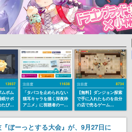
13937
11638
8734
注目度
注目度
ポムポム
「タバコを止められない
【無料】ダンジョン探索
睡眠サポ
猫耳キャラを描く深夜枠
で手に入れたものを自分
めたび』
アニメ」に視聴者の一部
の店で売るゲーム
ラごとの
から批判意見。違法薬物
『Moonlighter』が
しアラー
の使用と思わしき描写も
Steamにて無料配布中！
含めて、BPOが議論を交
続編『Moonlighter 2』
技『ぼーっとする大会』が、9月27日に
わす
の9月2日正式リリースを