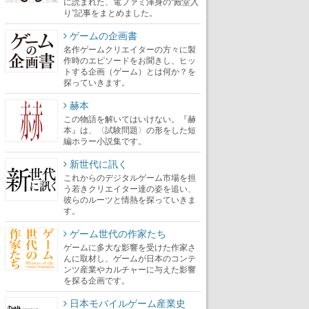
に読まれた、電ファミ渾身の“殿堂入
り”記事をまとめました。
ゲームの企画書
名作ゲームクリエイターの方々に製
作時のエピソードをお聞きし、ヒッ
トする企画（ゲーム）とは何か？を
探っていきます。
赫本
この物語を解いてはいけない。『赫
本』は、〈試験問題〉の形をした短
編ホラー小説集です。
新世代に訊く
これからのデジタルゲーム市場を担
う若きクリエイター達の姿を追い、
彼らのルーツと情熱を探っていきま
す。
ゲーム世代の作家たち
ゲームに多大な影響を受けた作家さ
んに取材し、ゲームが日本のコンテ
ンツ産業やカルチャーに与えた影響
を探る企画です。
日本モバイルゲーム産業史