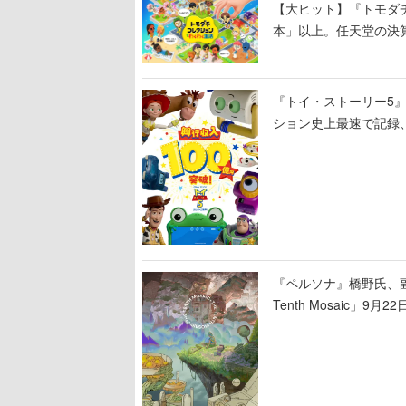
【大ヒット】『トモダチ
本」以上。任天堂の決
いく、シリーズ13年ぶ
『トイ・ストーリー5』
ション史上最速で記録
プニング歴代No.1で
『ペルソナ』橋野氏、
Tenth Mosaic」9月