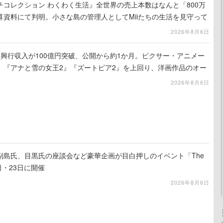
コレクション わくわく生活』全世界の売上本数はなんと「800万
算資料にて判明。小さな島の管理人としてMiiたちの生活を見守って
りの新作
2026年8月6日
興行収入が100億円突破、公開から約1か月。ピクサー・アニメー
、『アナと雪の女王2』『ズートピア2』を上回り、洋画作品のオー
スタートした話題作
2026年8月6日
副島氏、目黒氏の座談会など豪華企画が目白押しのイベント「The
22日・23日に開催
2026年8月6日