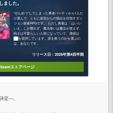
しました。
“ぜんめつ”してしまった勇者パーティから1人だ
け選んで、ともに迷宮からの脱出を目指すダン
ジョン探索RPGです。 ただし勇者は「はい/い
いえ」しか喋れず、魔法使いは魔法が使えず、
戦士は可愛らしい人形になっていて、僧侶は
██を崇拝しています。誰を救うのかを選ぶの
は、あなたです。
リリース日：2026年第4四半期
Steamストアページ
化決定―。