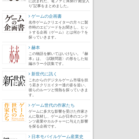
に読まれた、電ファミ渾身の“殿堂入
り”記事をまとめました。
ゲームの企画書
名作ゲームクリエイターの方々に製
作時のエピソードをお聞きし、ヒッ
トする企画（ゲーム）とは何か？を
探っていきます。
赫本
この物語を解いてはいけない。『赫
本』は、〈試験問題〉の形をした短
編ホラー小説集です。
新世代に訊く
これからのデジタルゲーム市場を担
う若きクリエイター達の姿を追い、
彼らのルーツと情熱を探っていきま
す。
ゲーム世代の作家たち
ゲームに多大な影響を受けた作家さ
んに取材し、ゲームが日本のコンテ
ンツ産業やカルチャーに与えた影響
を探る企画です。
日本モバイルゲーム産業史