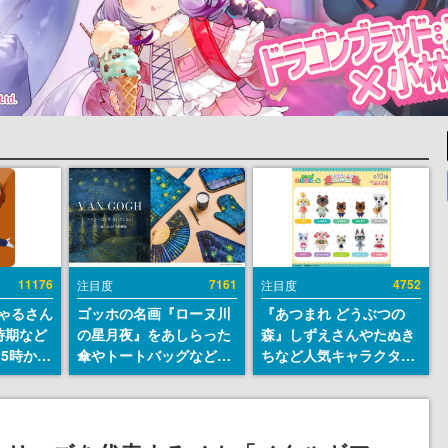
11176
7161
4752
注目度
注目度
ちゃるさん
ゴッホの名画『ローヌ川
『あつまれ どうぶつの
時期など
の星月夜』をあしらった
森』しずえさんやたぬき
15時から
傘やトートバッグなどが
ちなど人気キャラクター
登場。8月7日21時より2
のフロッキードールが9
日間限定で予約販売
月に発売開始。「とたけ
け」や「ちゃちゃまる」
も