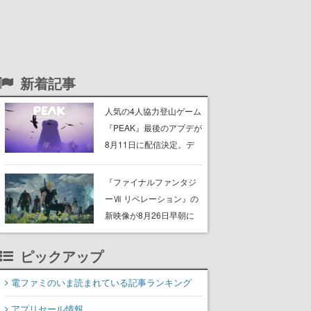
新着記事
人気の4人協力登山ゲーム
『PEAK』最後のアプデが
8月11日に配信決定。デ
ストラップが張り巡らさ
れた“塔“のバイオーム
『ファイナルファンタジ
「GLOOM」と「THE
ーⅦ リベレーション』の
CITADEL」が登場し、火
新映像が8月26日早朝に
山地帯と入れ替わる
公開へ。『FF7』リメイ
クシリーズの完結編、
ピックアップ
「gamescom」のオープ
ニングナイトライブにて
電ファミのいま読まれている記事ランキング
ディレクターの浜口直樹
アプリセール情報