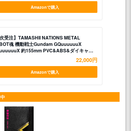
Amazonで購入
次受注】TAMASHII NATIONS METAL
BOT魂 機動戦士Gundam GQuuuuuuX
uuuuuuX 約155mm PVC&ABS&ダイキャス
製 塗装済み可動フィギュア
22,000円
Amazonで購入
売中