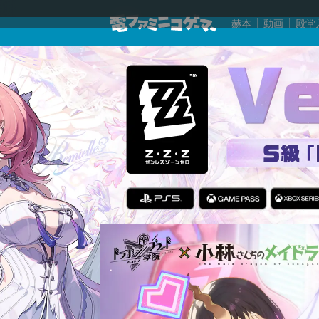
赫本
動画
殿堂