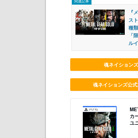
関連記事
『
スト
種
「
ル
魂ネイション
魂ネイションズ公式Xア
ME
カ
ユ