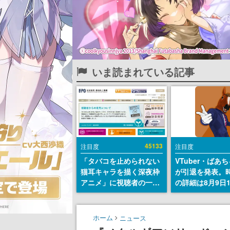
いま読まれている記事
45133
注目度
注目度
「タバコを止められない
VTuber・ばあ
猫耳キャラを描く深夜枠
が引退を発表。
アニメ」に視聴者の一部
の詳細は8月9日
から批判意見。違法薬物
の配信で説明
の使用と思しき描写も含
めて、BPOが議論を交わ
ホーム
ニュース
す