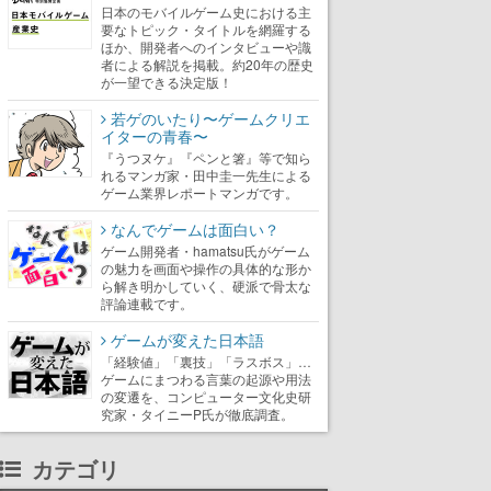
日本のモバイルゲーム史における主
要なトピック・タイトルを網羅する
ほか、開発者へのインタビューや識
者による解説を掲載。約20年の歴史
が一望できる決定版！
若ゲのいたり〜ゲームクリエ
イターの青春〜
『うつヌケ』『ペンと箸』等で知ら
れるマンガ家・田中圭一先生による
ゲーム業界レポートマンガです。
なんでゲームは面白い？
ゲーム開発者・hamatsu氏がゲーム
の魅力を画面や操作の具体的な形か
ら解き明かしていく、硬派で骨太な
評論連載です。
ゲームが変えた日本語
「経験値」「裏技」「ラスボス」…
ゲームにまつわる言葉の起源や用法
の変遷を、コンピューター文化史研
究家・タイニーP氏が徹底調査。
カテゴリ