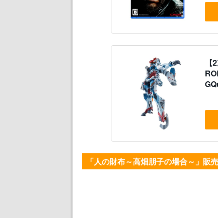
【2
RO
GQ
ト
「人の財布～高畑朋子の場合～」販