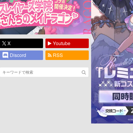
X
Youtube
Discord
RSS