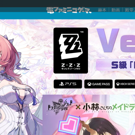
赫本
動画
殿堂