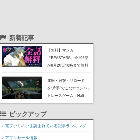
新着記事
【無料】マンガ
『BEASTARS』全196話
が8月20日18時まで無料
キャンペーン開催中。肉
食獣と草食獣が共存する
運転・射撃・リロード
世界で、チェリートン学
を“片手”でこなすコンバッ
園演劇部の繊細な狼・レ
トレースゲーム『Half
ゴシらの青春を描く動物
Grip』が忙しすぎる。ラ
群像劇
イバルを片手運転でぶっ
ピックアップ
飛ばし、銃の片手撃ちで
蹴散らしながら勝利を目
電ファミのいま読まれている記事ランキング
指すピクセルアート調の
アプリセール情報