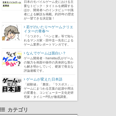
日本のモバイルゲーム史における主
要なトピック・タイトルを網羅する
ほか、開発者へのインタビューや識
者による解説を掲載。約20年の歴史
が一望できる決定版！
若ゲのいたり〜ゲームクリエ
イターの青春〜
『うつヌケ』『ペンと箸』等で知ら
れるマンガ家・田中圭一先生による
ゲーム業界レポートマンガです。
なんでゲームは面白い？
ゲーム開発者・hamatsu氏がゲーム
の魅力を画面や操作の具体的な形か
ら解き明かしていく、硬派で骨太な
評論連載です。
ゲームが変えた日本語
「経験値」「裏技」「ラスボス」…
ゲームにまつわる言葉の起源や用法
の変遷を、コンピューター文化史研
究家・タイニーP氏が徹底調査。
カテゴリ