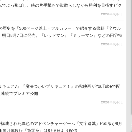
転でぶっ飛ばし、銃の片手撃ちで蹴散らしながら勝利を目指すピク
ライク
2026年8月6日
の歴史を「300ページ以上・フルカラー」で紹介する書籍『全ウル
、明日8月7日に発売。『レッドマン』『ミラーマン』などの円谷特
2026年8月6日
キュア♪』『魔法つかいプリキュア！』の秋映画がYouTubeで配
週連続でプレミア公開
2026年8月6日
で構成された異色のアドベンチャーゲーム『文字遊戯』PS5版が8月
tch向け体験版『第零章』は8月6日より配信