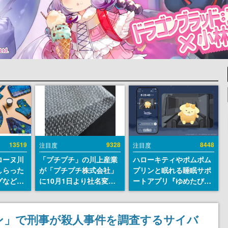
13519
9328
8448
注目度
注目度
ローヌ川
「プチプチ」の川上産業
ハローキティやポムポム
しらった
が「プチプチ株式会社」
プリンと眠れる睡眠サポ
グなどが
に10月1日より社名変更
ートアプリ『ゆめたび』
時より2
へ。創業58年で初めての
が配信中。キャラごとの
販売
変更で、“プチッ”と鳴る
ASMRや目覚ましアラー
おなじみの緩衝材が会社
ムも搭載
リン」で刑事が殺人事件を調査するサイバ
の名前に