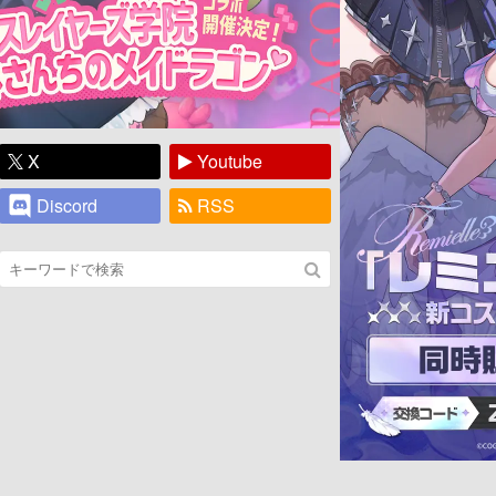
X
Youtube
Discord
RSS