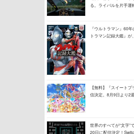
る。ライバルを片手運
セルアート調のローグ
『ウルトラマン』60年
トラマン記録大鑑』が
撮も30作品以上掲載
【無料】『スイートプリ
信決定。8月9日より2
世界のすべてが“文字”
20日に配信決定！Swi