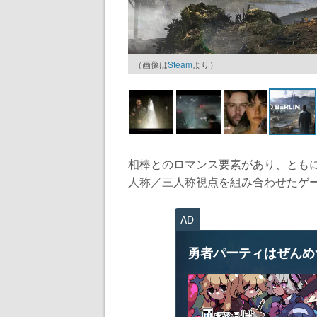
（画像は
Steam
より）
相棒とのロマンス要素があり、とも
人称／三人称視点を組み合わせたゲーム
AD
勇者パーティはぜんめ