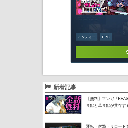
インディー
RPG
新着記事
【無料】マンガ『BEAS
食獣と草食獣が共存す
描く動物群像劇
運転・射撃・リロードを“