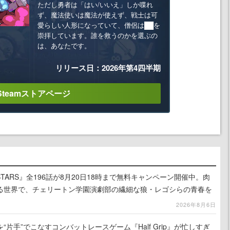
ただし勇者は「はい/いいえ」しか喋れ
ず、魔法使いは魔法が使えず、戦士は可
愛らしい人形になっていて、僧侶は██を
崇拝しています。誰を救うのかを選ぶの
は、あなたです。
リリース日：2026年第4四半期
Steamストアページ
TARS』全196話が8月20日18時まで無料キャンペーン開催中。肉
る世界で、チェリートン学園演劇部の繊細な狼・レゴシらの青春を
2026年8月6日
片手”でこなすコンバットレースゲーム『Half Grip』が忙しすぎ