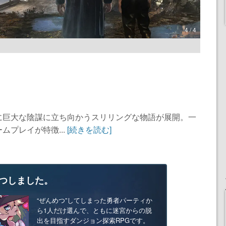
4 / 4
に巨大な陰謀に立ち向かうスリリングな物語が展開。一
プレイが特徴...
[続きを読む]
つしました。
“ぜんめつ”してしまった勇者パーティか
ら1人だけ選んで、ともに迷宮からの脱
出を目指すダンジョン探索RPGです。