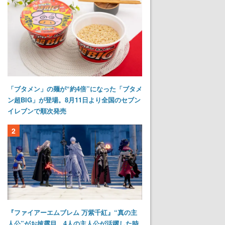
「ブタメン」の麺が“約4倍”になった「ブタメ
ン超BIG」が登場。8月11日より全国のセブン
イレブンで順次発売
2
『ファイアーエムブレム 万紫千紅』“真の主
人公”がお披露目。4人の主人公が活躍した時