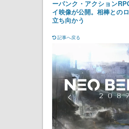
ーパンク・アクションRPG『
イ映像が公開。相棒との
立ち向かう
記事へ戻る