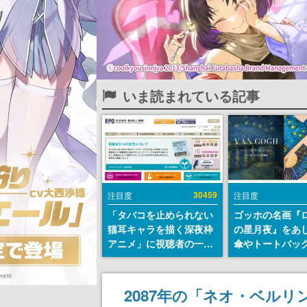
いま読まれている記事
30459
注目度
注目度
「タバコを止められない
ゴッホの名画『
猫耳キャラを描く深夜枠
の星月夜』をあ
アニメ」に視聴者の一部
傘やトートバッ
から批判意見。違法薬物
登場。8月7日21
の使用と思わしき描写も
日間限定で予約
含めて、BPOが議論を交
2087年の「ネオ・ベル
わす