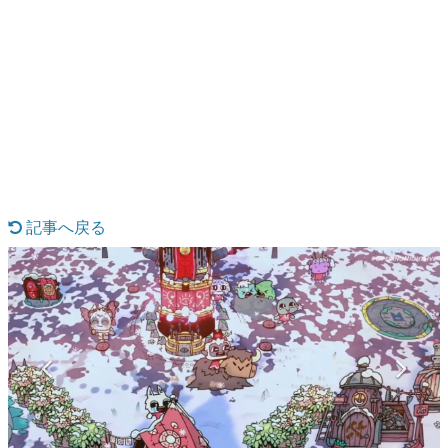
日本のコンテンツ産業やカルチャーに与えた影響を探る企
画です。
日本モバイルゲーム産業史
日本のモバイルゲーム史における主要なトピック・タイト
ルを網羅するほか、開発者へのインタビューや識者による
解説を掲載。約20年の歴史が一望できる決定版！
若ゲのいたり〜ゲームクリエイターの青春〜
『うつヌケ』『ペンと箸』等で知られるマンガ家・田中圭
一先生によるゲーム業界レポートマンガです。
記事へ戻る
なんでゲームは面白い？
ゲーム開発者・hamatsu氏がゲームの魅力を画面や操作の
具体的な形から解き明かしていく、硬派で骨太な評論連載
です。
ゲームが変えた日本語
「経験値」「裏技」「ラスボス」… ゲームにまつわる言葉
の起源や用法の変遷を、コンピューター文化史研究家・タ
イニーP氏が徹底調査。
カテゴリ
特集記事