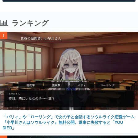
ランキング
1
「パリィ」や「ローリング」で女の子と会話するソウルライク恋愛ゲーム
『小早川さんはソウルライク』無料公開。返事に失敗すると「YOU
DIED」