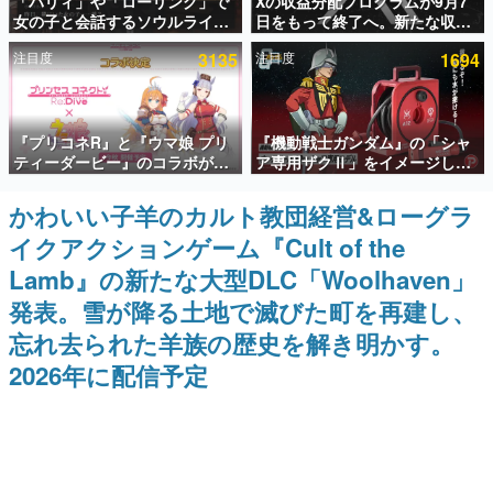
「パリィ」や「ローリング」で
Xの収益分配プログラムが9月7
女の子と会話するソウルライク
日をもって終了へ。新たな収益
インタビュー
恋愛ゲーム『小早川さんはソウ
化制度「Original Content
注目度
3135
注目度
1694
ルライク』無料公開。返事に失
Rewards Program」を発表
連載・特集一覧
敗すると「YOU DIED」
殿堂入り記事
『プリコネR』と『ウマ娘 プリ
『機動戦士ガンダム』の「シャ
SNS拡散数が数千以上！ ページビュー数万以上！ などな
ど。多くの人々に読まれた、電ファミ渾身の“殿堂入り”記
ティーダービー』のコラボが決
ア専用ザクⅡ」をイメージした
事をまとめました。
定！“最大170連無料”の8.5周年
散水ホースリールが予約開始。
キャンペーンなども発表
本体にはシャアのパーソナルマ
かわいい子羊のカルト教団経営&ローグラ
ゲームの企画書
ークやジオン公国軍のエンブレ
名作ゲームクリエイターの方々に製作時のエピソードをお
イクアクションゲーム『Cult of the
ム、型式番号などを配置
聞きし、ヒットする企画（ゲーム）とは何か？を探ってい
きます。
Lamb』の新たな大型DLC「Woolhaven」
赫本
発表。雪が降る土地で滅びた町を再建し、
この物語を解いてはいけない。『赫本』は、〈試験問題〉
忘れ去られた羊族の歴史を解き明かす。
の形をした短編ホラー小説集です。
2026年に配信予定
新世代に訊く
これからのデジタルゲーム市場を担う若きクリエイター達
の姿を追い、彼らのルーツと情熱を探っていきます。
ゲーム世代の作家たち
ゲームに多大な影響を受けた作家さんに取材し、ゲームが