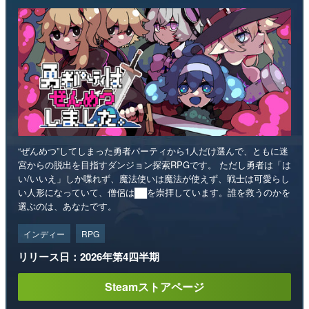
“ぜんめつ”してしまった勇者パーティから1人だけ選んで、ともに迷
宮からの脱出を目指すダンジョン探索RPGです。 ただし勇者は「は
い/いいえ」しか喋れず、魔法使いは魔法が使えず、戦士は可愛らし
い人形になっていて、僧侶は██を崇拝しています。誰を救うのかを
選ぶのは、あなたです。
インディー
RPG
リリース日：2026年第4四半期
Steamストアページ