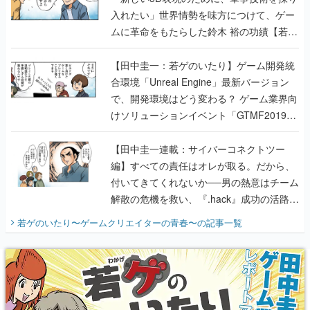
入れたい」世界情勢を味方につけて、ゲー
ムに革命をもたらした鈴木 裕の功績【若ゲ
のいたり】
【田中圭一：若ゲのいたり】ゲーム開発統
合環境「Unreal Engine」最新バージョン
で、開発環境はどう変わる？ ゲーム業界向
けソリューションイベント「GTMF2019」
に行って、より理解を深めよう【PR】
【田中圭一連載：サイバーコネクトツー
編】すべての責任はオレが取る。だから、
付いてきてくれないか──男の熱意はチーム
解散の危機を救い、『.hack』成功の活路を
開く。業界の快男児・松山 洋に流れる血は
若ゲのいたり〜ゲームクリエイターの青春〜
の記事一覧
『少年ジャンプ』色だった【若ゲのいた
り】