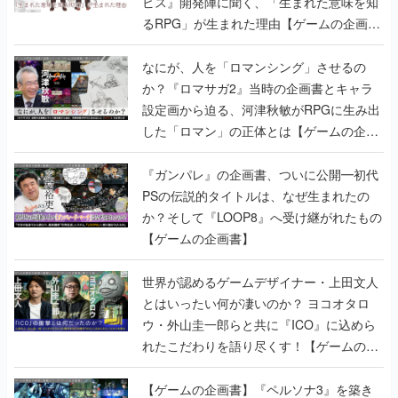
ビス』開発陣に聞く、「生まれた意味を知
るRPG」が生まれた理由【ゲームの企画
書】
なにが、人を「ロマンシング」させるの
か？『ロマサガ2』当時の企画書とキャラ
設定画から迫る、河津秋敏がRPGに生み出
した「ロマン」の正体とは【ゲームの企画
書】
『ガンパレ』の企画書、ついに公開━初代
PSの伝説的タイトルは、なぜ生まれたの
か？そして『LOOP8』へ受け継がれたもの
【ゲームの企画書】
世界が認めるゲームデザイナー・上田文人
とはいったい何が凄いのか？ ヨコオタロ
ウ・外山圭一郎らと共に『ICO』に込めら
れたこだわりを語り尽くす！【ゲームの企
画書】
【ゲームの企画書】『ペルソナ3』を築き