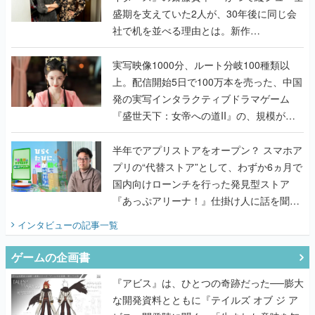
盛期を支えていた2人が、30年後に同じ会
社で机を並べる理由とは。新作
『TATSUJIN EXTREME』で初タッグを組
んだレジェンド2人に訊く開発秘話
実写映像1000分、ルート分岐100種類以
上。配信開始5日で100万本を売った、中国
発の実写インタラクティブドラマゲーム
『盛世天下：女帝への道II』の、規模が違
うこだわりをプロデューサーに聞いた
半年でアプリストアをオープン？ スマホア
プリの“代替ストア”として、わずか6ヵ月で
国内向けローンチを行った発見型ストア
『あっぷアリーナ！』仕掛け人に話を聞い
てみた
インタビュー
の記事一覧
ゲームの企画書
『アビス』は、ひとつの奇跡だった──膨大
な開発資料とともに『テイルズ オブ ジ ア