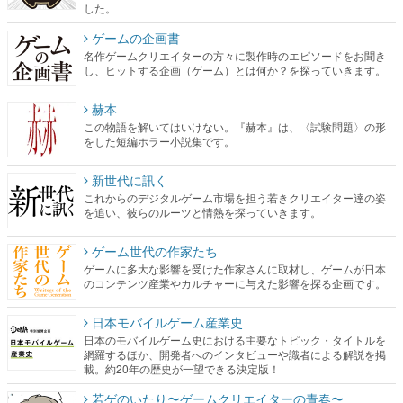
した。
ゲームの企画書
名作ゲームクリエイターの方々に製作時のエピソードをお聞き
し、ヒットする企画（ゲーム）とは何か？を探っていきます。
赫本
この物語を解いてはいけない。『赫本』は、〈試験問題〉の形
をした短編ホラー小説集です。
新世代に訊く
これからのデジタルゲーム市場を担う若きクリエイター達の姿
を追い、彼らのルーツと情熱を探っていきます。
ゲーム世代の作家たち
ゲームに多大な影響を受けた作家さんに取材し、ゲームが日本
のコンテンツ産業やカルチャーに与えた影響を探る企画です。
日本モバイルゲーム産業史
日本のモバイルゲーム史における主要なトピック・タイトルを
網羅するほか、開発者へのインタビューや識者による解説を掲
載。約20年の歴史が一望できる決定版！
若ゲのいたり〜ゲームクリエイターの青春〜