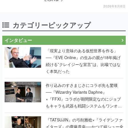
2026年8月8日
カテゴリーピックアップ
インタビュー
「現実より意味のある仮想世界を作る」
──『EVE Online』の生みの親が18年掲げ
続ける”クレイジーな宣言”は、比喩ではな
く本気だった
作り込みのすさまじさにコラボ先も驚嘆
──『Wizardry Variants Daphne』
×『FFXI』コラボが期間限定なのにジョブ
もキャラも武器も戦闘システムもワンオフ
で作り込まれた理由を両ディレクターに聞
く
『TATSUJIN』の弓削雅稔×『ライデンファ
イターズ』の齋藤貴幸──かつて縦シュー全