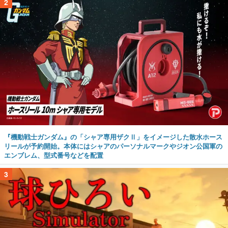
2
『機動戦士ガンダム』の「シャア専用ザクⅡ」をイメージした散水ホース
リールが予約開始。本体にはシャアのパーソナルマークやジオン公国軍の
エンブレム、型式番号などを配置
3