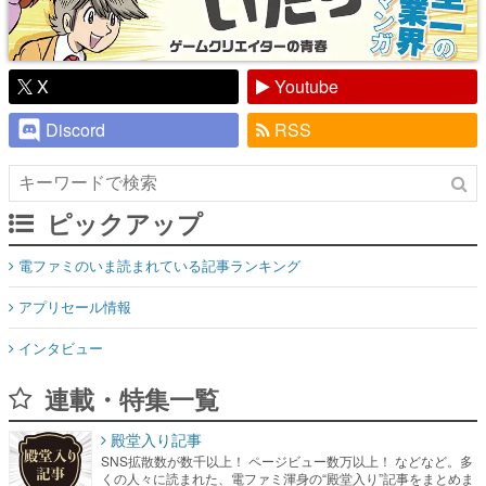
X
Youtube
Discord
RSS
ピックアップ
電ファミのいま読まれている記事ランキング
アプリセール情報
インタビュー
連載・特集一覧
殿堂入り記事
SNS拡散数が数千以上！ ページビュー数万以上！ などなど。多
くの人々に読まれた、電ファミ渾身の“殿堂入り”記事をまとめま