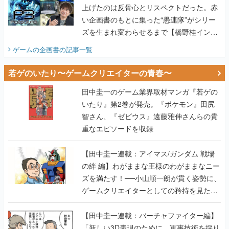
上げたのは反骨心とリスペクトだった。赤
い企画書のもとに集った“愚連隊”がシリー
ズを生まれ変わらせるまで【橋野桂インタ
ビュー】
ゲームの企画書
の記事一覧
若ゲのいたり〜ゲームクリエイターの青春〜
田中圭一のゲーム業界取材マンガ『若ゲの
いたり』第2巻が発売。『ポケモン』田尻
智さん、『ゼビウス』遠藤雅伸さんらの貴
重なエピソードを収録
【田中圭一連載：アイマス/ガンダム 戦場
の絆 編】わがままな王様のわがままなニー
ズを満たす！──小山順一朗が貫く姿勢に、
ゲームクリエイターとしての矜持を見た
【若ゲのいたり最終回】
【田中圭一連載：バーチャファイター編】
「新しい3D表現のために、軍事技術を採り