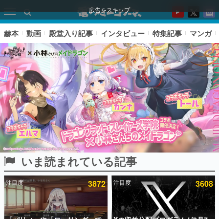
広告をスキップ
赫本
動画
殿堂入り記事
インタビュー
特集記事
マンガ
いま読まれている記事
ピックアップ
注目度
3872
注目度
3608
電ファミのいま読まれている記事ランキング
アプリセール情報