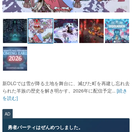
2 / 6
マンガ
女性向け
アプリレビュー
その他
電ファミニコゲーマーとは？
運営：株式会社マレ
新DLCでは雪が降る土地を舞台に、滅びた町を再建し忘れ去
られた羊族の歴史を解き明かす。2026年に配信予定...
[続き
を読む]
AD
勇者パーティはぜんめつしました。