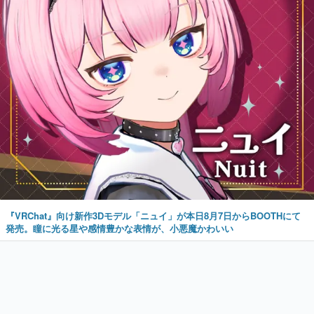
『VRChat』向け新作3Dモデル「ニュイ」が本日8月7日からBOOTHにて
発売。瞳に光る星や感情豊かな表情が、小悪魔かわいい