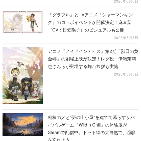
2026年8月8日
『グラブル』とTVアニメ『シャーマンキン
グ』のコラボイベントが開催決定！麻倉葉
（CV：日笠陽子）のビジュアルも公開
2026年8月8日
アニメ『メイドインアビス』第2期「烈日の黄
金郷」の劇場上映が決定！レグ役・伊瀬茉莉
也さんらが登壇する舞台挨拶も実施
2026年8月8日
相棒の犬と“夢の山小屋”を建てて暮らすサバ
イバルゲーム『Wild n Chill』の体験版が
Steamで配信中。ドット絵の大自然で、喧騒
を忘れよう