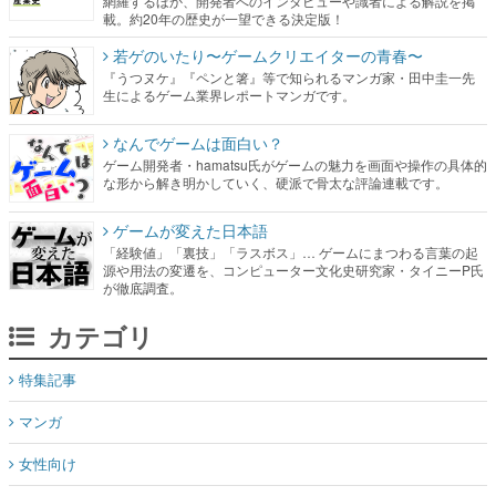
生によるゲーム業界レポートマンガです。
なんでゲームは面白い？
ゲーム開発者・hamatsu氏がゲームの魅力を画面や操作の具体的
な形から解き明かしていく、硬派で骨太な評論連載です。
ゲームが変えた日本語
「経験値」「裏技」「ラスボス」… ゲームにまつわる言葉の起
源や用法の変遷を、コンピューター文化史研究家・タイニーP氏
が徹底調査。
カテゴリ
特集記事
マンガ
女性向け
アプリレビュー
その他