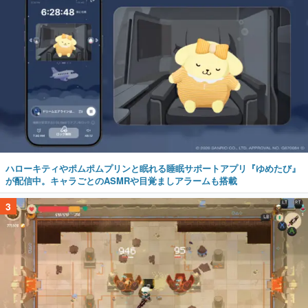
ハローキティやポムポムプリンと眠れる睡眠サポートアプリ『ゆめたび』
が配信中。キャラごとのASMRや目覚ましアラームも搭載
3