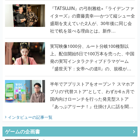
盛期を支えていた2人が、30年後に同じ会
社で机を並べる理由とは。新作
『TATSUJIN EXTREME』で初タッグを組
んだレジェンド2人に訊く開発秘話
実写映像1000分、ルート分岐100種類以
上。配信開始5日で100万本を売った、中国
発の実写インタラクティブドラマゲーム
『盛世天下：女帝への道II』の、規模が違
うこだわりをプロデューサーに聞いた
半年でアプリストアをオープン？ スマホア
プリの“代替ストア”として、わずか6ヵ月で
国内向けローンチを行った発見型ストア
『あっぷアリーナ！』仕掛け人に話を聞い
てみた
インタビュー
の記事一覧
ゲームの企画書
『アビス』は、ひとつの奇跡だった──膨大
な開発資料とともに『テイルズ オブ ジ ア
ビス』開発陣に聞く、「生まれた意味を知