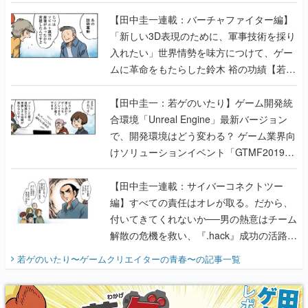
入れたい」世界情勢を味方につけて、ゲー
ムに革命をもたらした鈴木 裕の功績【若ゲ
のいたり】
【田中圭一：若ゲのいたり】ゲーム開発統
合環境「Unreal Engine」最新バージョン
で、開発環境はどう変わる？ ゲーム業界向
けソリューションイベント「GTMF2019」
に行って、より理解を深めよう【PR】
【田中圭一連載：サイバーコネクトツー
編】すべての責任はオレが取る。だから、
付いてきてくれないか──男の熱意はチーム
解散の危機を救い、『.hack』成功の活路を
開く。業界の快男児・松山 洋に流れる血は
若ゲのいたり〜ゲームクリエイターの青春〜
の記事一覧
『少年ジャンプ』色だった【若ゲのいた
り】