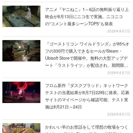
の“コメント最多シーンTOP5”も発表
2026年8月7日
『ゴーストリコン ワイルドランズ』が95%オ
フの330円で購入できるセールがSteam・
Ubisoft Storeで開催中。無料の大型アップデ
ート「ラストライツ」が配信され、期間限定
の無料プレイや過去作の無料配布も
2026年8月7日
フロム新作『ダスクブラッド』ネットワーク
テストの当選結果が8月7日22時に発表。応募
サイトのマイページから確認可能、テスト実
施は8月21日～24日
2026年8月7日
かわいい羊のお世話をして理想の牧場をつく
るゲーム『Little Sheep Valley』体験版が
Steamにて公開。ふわふわの羊を撫でたり、
一緒に遊んだりできる