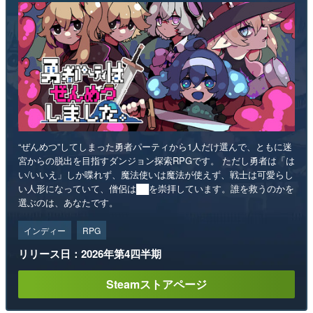
“ぜんめつ”してしまった勇者パーティから1人だけ選んで、ともに迷
宮からの脱出を目指すダンジョン探索RPGです。 ただし勇者は「は
い/いいえ」しか喋れず、魔法使いは魔法が使えず、戦士は可愛らし
い人形になっていて、僧侶は██を崇拝しています。誰を救うのかを
選ぶのは、あなたです。
インディー
RPG
リリース日：2026年第4四半期
Steamストアページ
ランキング