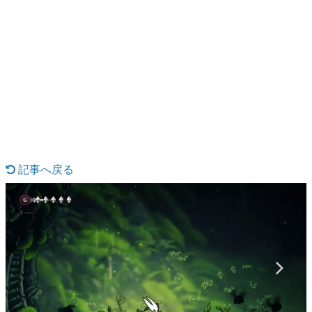
日本のコンテンツ産業やカルチャーに与えた影響を探る企
画です。
日本モバイルゲーム産業史
日本のモバイルゲーム史における主要なトピック・タイト
ルを網羅するほか、開発者へのインタビューや識者による
解説を掲載。約20年の歴史が一望できる決定版！
若ゲのいたり〜ゲームクリエイターの青春〜
『うつヌケ』『ペンと箸』等で知られるマンガ家・田中圭
記事へ戻る
一先生によるゲーム業界レポートマンガです。
なんでゲームは面白い？
ゲーム開発者・hamatsu氏がゲームの魅力を画面や操作の
具体的な形から解き明かしていく、硬派で骨太な評論連載
です。
ゲームが変えた日本語
「経験値」「裏技」「ラスボス」… ゲームにまつわる言葉
の起源や用法の変遷を、コンピューター文化史研究家・タ
イニーP氏が徹底調査。
カテゴリ
1 / 8
特集記事