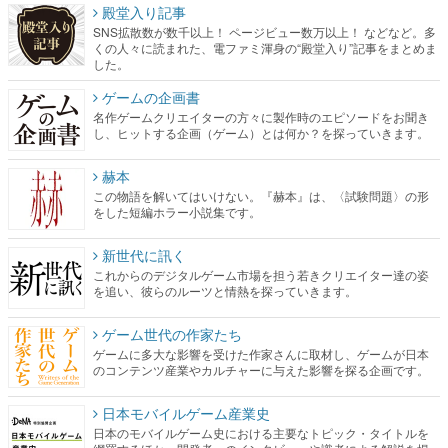
ゲームの企画書
名作ゲームクリエイターの方々に製作時のエピソードをお聞き
し、ヒットする企画（ゲーム）とは何か？を探っていきます。
赫本
この物語を解いてはいけない。『赫本』は、〈試験問題〉の形
をした短編ホラー小説集です。
新世代に訊く
これからのデジタルゲーム市場を担う若きクリエイター達の姿
を追い、彼らのルーツと情熱を探っていきます。
ゲーム世代の作家たち
ゲームに多大な影響を受けた作家さんに取材し、ゲームが日本
のコンテンツ産業やカルチャーに与えた影響を探る企画です。
日本モバイルゲーム産業史
日本のモバイルゲーム史における主要なトピック・タイトルを
網羅するほか、開発者へのインタビューや識者による解説を掲
載。約20年の歴史が一望できる決定版！
若ゲのいたり〜ゲームクリエイターの青春〜
『うつヌケ』『ペンと箸』等で知られるマンガ家・田中圭一先