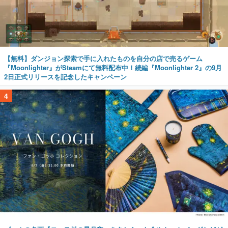
【無料】ダンジョン探索で手に入れたものを自分の店で売るゲーム
『Moonlighter』がSteamにて無料配布中！続編『Moonlighter 2』の9月
2日正式リリースを記念したキャンペーン
4
ゴッホの名画『ローヌ川の星月夜』をあしらった傘やトートバッグなどが
登場。8月7日21時より2日間限定で予約販売
5