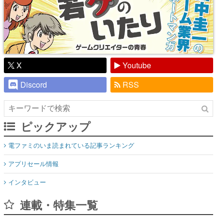
X
Youtube
Discord
RSS
ピックアップ
電ファミのいま読まれている記事ランキング
アプリセール情報
インタビュー
連載・特集一覧
殿堂入り記事
SNS拡散数が数千以上！ ページビュー数万以上！ などなど。多
くの人々に読まれた、電ファミ渾身の“殿堂入り”記事をまとめま
した。