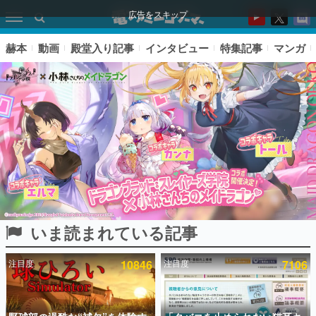
広告をスキップ
赫本
動画
殿堂入り記事
インタビュー
特集記事
マンガ
いま読まれている記事
ピックアップ
注目度
10846
注目度
7106
電ファミのいま読まれている記事ランキング
アプリセール情報