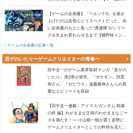
い企画書のもとに集った“愚連隊”がシリー
ズを生まれ変わらせるまで【橋野桂インタ
ビュー】
ゲームの企画書
の記事一覧
若ゲのいたり〜ゲームクリエイターの青春〜
田中圭一のゲーム業界取材マンガ『若ゲの
いたり』第2巻が発売。『ポケモン』田尻
智さん、『ゼビウス』遠藤雅伸さんらの貴
重なエピソードを収録
【田中圭一連載：アイマス/ガンダム 戦場
の絆 編】わがままな王様のわがままなニー
ズを満たす！──小山順一朗が貫く姿勢に、
ゲームクリエイターとしての矜持を見た
【若ゲのいたり最終回】
【田中圭一連載：バーチャファイター編】
「新しい3D表現のために、軍事技術を採り