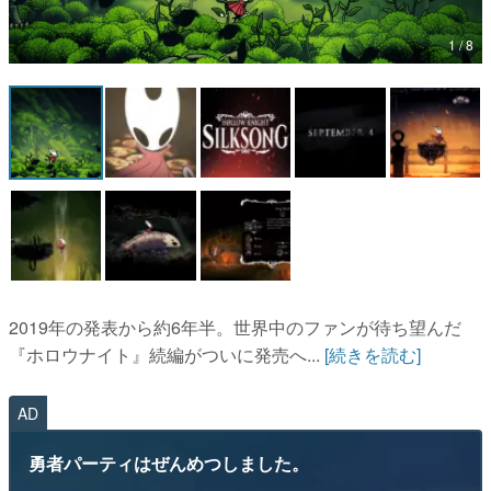
マンガ
女性向け
アプリレビュー
その他
電ファミニコゲーマーとは？
2019年の発表から約6年半。世界中のファンが待ち望んだ
運営：株式会社マレ
『ホロウナイト』続編がついに発売へ...
[続きを読む]
AD
勇者パーティはぜんめつしました。