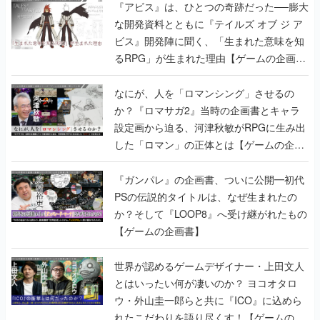
るRPG」が生まれた理由【ゲームの企画
書】
なにが、人を「ロマンシング」させるの
か？『ロマサガ2』当時の企画書とキャラ
設定画から迫る、河津秋敏がRPGに生み出
した「ロマン」の正体とは【ゲームの企画
書】
『ガンパレ』の企画書、ついに公開━初代
PSの伝説的タイトルは、なぜ生まれたの
か？そして『LOOP8』へ受け継がれたもの
【ゲームの企画書】
世界が認めるゲームデザイナー・上田文人
とはいったい何が凄いのか？ ヨコオタロ
ウ・外山圭一郎らと共に『ICO』に込めら
れたこだわりを語り尽くす！【ゲームの企
画書】
【ゲームの企画書】『ペルソナ3』を築き
上げたのは反骨心とリスペクトだった。赤