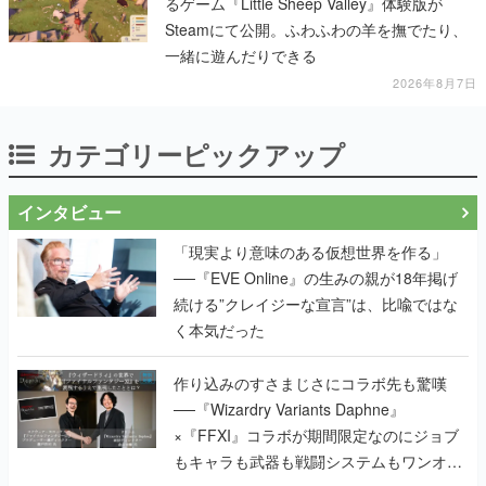
2026年8月7日
カテゴリーピックアップ
インタビュー
「現実より意味のある仮想世界を作る」
──『EVE Online』の生みの親が18年掲げ
続ける”クレイジーな宣言”は、比喩ではな
く本気だった
作り込みのすさまじさにコラボ先も驚嘆
──『Wizardry Variants Daphne』
×『FFXI』コラボが期間限定なのにジョブ
もキャラも武器も戦闘システムもワンオフ
で作り込まれた理由を両ディレクターに聞
く
『TATSUJIN』の弓削雅稔×『ライデンファ
イターズ』の齋藤貴幸──かつて縦シュー全