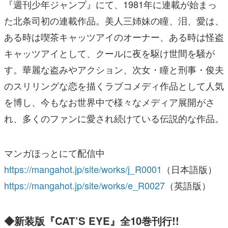
『週刊少年ジャンプ』にて、1981年に連載が始まっ
た北条司初の連載作品。美⼈三姉妹の瞳、泪、愛は、
ある時は喫茶キャッツアイのオーナー、ある時は怪盗
キャッツアイとして、クールに夜を駆け世間を騒が
す。華麗な盗みやアクション、次⼥・瞳と刑事・俊夫
のスリリングな恋を描くラブコメディ作品として⼈気
を博し、今もなお世界中で様々なメディア展開がさ
れ、多くのファンに愛され続けている伝説的な作品。
マンガほっとにて配信中
https://mangahot.jp/site/works/j_R0001
（⽇本語版）
https://mangahot.jp/site/works/e_R0027
（英語版）
◆新装版『CAT’S EYE』全10巻刊⾏!!