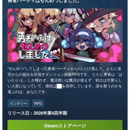
勇者パーティはぜんめつしました。
“ぜんめつ”してしまった勇者パーティから1人だけ選んで、ともに迷
宮からの脱出を目指すダンジョン探索RPGです。 ただし勇者は「は
い/いいえ」しか喋れず、魔法使いは魔法が使えず、戦士は可愛らし
い人形になっていて、僧侶は██を崇拝しています。誰を救うのかを
選ぶのは、あなたです。
インディー
RPG
リリース日：2026年第4四半期
Steamストアページ