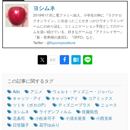
ヨシムネ
2019年11月に電ファミへ加入。小学生の時に『ラグナロ
クオンライン』に出会ったことがきっかけでオンラインゲ
ームにのめり込む。コミュニケーション手段としてのゲー
ムを追い続けている。好きなゲームは『アクトレイザー』
『新・世界樹の迷宮2』『GTFO』など。
Twitter：
@fuyunoyozakura
反応
この記事に関するタグ
Ado
アニメ
ウォルト・ディズニー・ジャパン
キャッツ・アイ
キャッツ♥アイ
コアミックス
ツミキ（ボカロP）
ディズニープラス
ニュース
ヨシムネ
ライデンフィルム
佐藤拓也
北条司
小松未可子
小清水亜美
小西克幸
日笠陽子
花守ゆみり