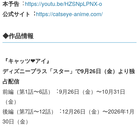
︓
https://youtu.be/HZSNpLPNX-o
本予告
https://catseye-anime.com/
公式サイト︓
◆作品情報
『キャッツ❤アイ』
ディズニープラス「スター」で9⽉26⽇（⾦）より独
占配信
前編（第1話〜6話）︓9⽉26⽇（⾦）〜10⽉31⽇
（⾦）
後編（第7話〜12話）︓12⽉26⽇（⾦）〜2026年1⽉
30⽇（⾦）