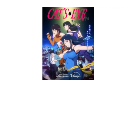
日本のコンテンツ産業やカルチャーに与えた影響を探る企
画です。
日本モバイルゲーム産業史
日本のモバイルゲーム史における主要なトピック・タイト
ルを網羅するほか、開発者へのインタビューや識者による
解説を掲載。約20年の歴史が一望できる決定版！
若ゲのいたり〜ゲームクリエイターの青春〜
『うつヌケ』『ペンと箸』等で知られるマンガ家・田中圭
一先生によるゲーム業界レポートマンガです。
なんでゲームは面白い？
ゲーム開発者・hamatsu氏がゲームの魅力を画面や操作の
具体的な形から解き明かしていく、硬派で骨太な評論連載
です。
ゲームが変えた日本語
「経験値」「裏技」「ラスボス」… ゲームにまつわる言葉
の起源や用法の変遷を、コンピューター文化史研究家・タ
イニーP氏が徹底調査。
カテゴリ
特集記事