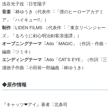
浅⾕光⼦役︓⽇笠陽⼦
︓林ゆうき（代表作︓「僕のヒーローアカデミ
⾳楽
ア」「ハイキュー!!」）
︓LIDEN FILMS （代表作︓「東京リベンジャー
制作
ズ」「るろうに剣⼼明治剣客浪漫譚」）
Ado「MAGIC」（作詞・作曲・
オープニングテーマ︓
編曲︓ツミキ）
Ado「CAT’S EYE」（作詞︓三
エンディングテーマ︓
浦徳⼦作曲︓⼩⽥裕⼀郎編曲︓林ゆうき）
◆原作情報
『キャッツ❤アイ』著者︓北条司