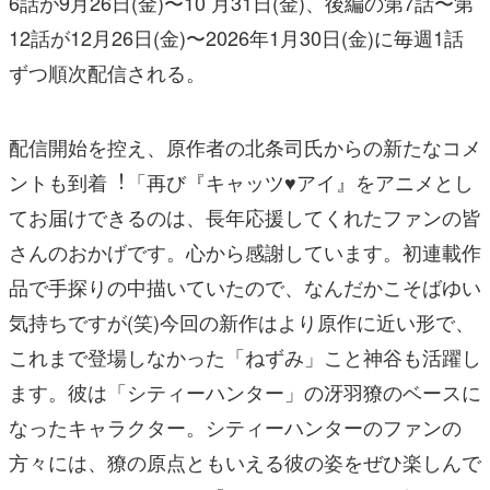
6話が9⽉26⽇(⾦)〜10 ⽉31⽇(⾦)、後編の第7話〜第
12話が12⽉26⽇(⾦)〜2026年1⽉30⽇(⾦)に毎週1話
ずつ順次配信される。
配信開始を控え、原作者の北条司⽒からの新たなコメ
ントも到着︕「再び『キャッツ♥アイ』をアニメとし
てお届けできるのは、⻑年応援してくれたファンの皆
さんのおかげです。⼼から感謝しています。初連載作
品で⼿探りの中描いていたので、なんだかこそばゆい
気持ちですが(笑)今回の新作はより原作に近い形で、
これまで登場しなかった「ねずみ」こと神⾕も活躍し
ます。彼は「シティーハンター」の冴⽻獠のベースに
なったキャラクター。シティーハンターのファンの
⽅々には、獠の原点ともいえる彼の姿をぜひ楽しんで