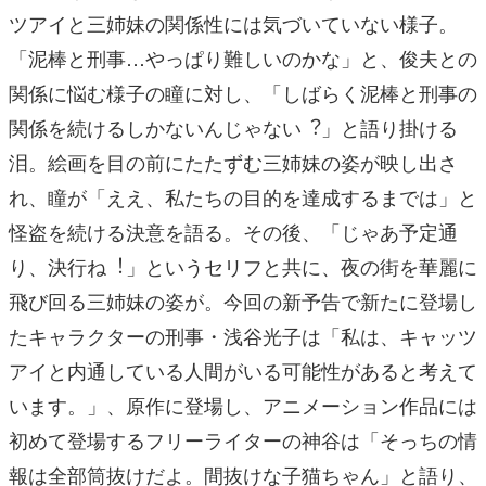
ツアイと三姉妹の関係性には気づいていない様⼦。
「泥棒と刑事…やっぱり難しいのかな」と、俊夫との
関係に悩む様⼦の瞳に対し、「しばらく泥棒と刑事の
関係を続けるしかないんじゃない︖」と語り掛ける
泪。絵画を⽬の前にたたずむ三姉妹の姿が映し出さ
れ、瞳が「ええ、私たちの⽬的を達成するまでは」と
怪盗を続ける決意を語る。その後、「じゃあ予定通
り、決⾏ね︕」というセリフと共に、夜の街を華麗に
⾶び回る三姉妹の姿が。今回の新予告で新たに登場し
たキャラクターの刑事・浅⾕光⼦は「私は、キャッツ
アイと内通している⼈間がいる可能性があると考えて
います。」、原作に登場し、アニメーション作品には
初めて登場するフリーライターの神⾕は「そっちの情
報は全部筒抜けだよ。間抜けな⼦猫ちゃん」と語り、