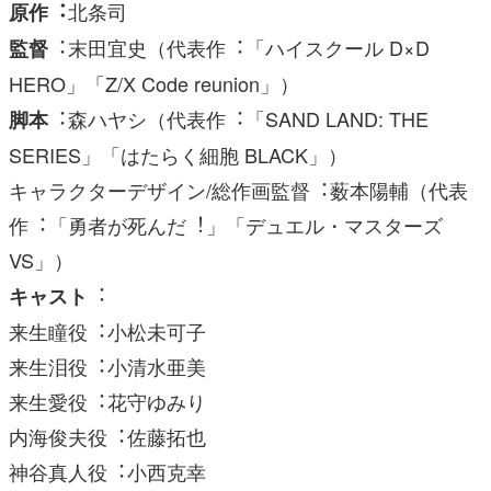
北条司
原作︓
︓末⽥宜史（代表作︓「ハイスクール D×D
監督
HERO」「Z/X Code reunion」）
︓森ハヤシ（代表作︓「SAND LAND: THE
脚本
SERIES」「はたらく細胞 BLACK」）
キャラクターデザイン/総作画監督︓薮本陽輔（代表
作︓「勇者が死んだ︕」「デュエル・マスターズ
VS」）
︓
キャスト
来⽣瞳役︓⼩松未可⼦
来⽣泪役︓⼩清⽔亜美
来⽣愛役︓花守ゆみり
内海俊夫役︓佐藤拓也
神⾕真⼈役︓⼩⻄克幸