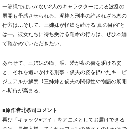
⼀筋縄ではいかない2⼈のキャラクターによる波乱の
展開も予感させられる。泥棒と刑事の許されざる恋の
⾏⽅は…そして、三姉妹が怪盗を続ける“真の⽬的”と
は―。彼⼥たちに待ち受ける運命の⾏⽅は、ぜひ本編
で確かめていただきたい。
あわせて、三姉妹の瞳、泪、愛が夜の街を駆ける姿
と、それを追いかける刑事・俊夫の姿を描いたキービ
ジュアルが解禁︕三姉妹と俊夫の関係性や物語の展開
へ期待が⾼まる。
■原作者北条司コメント
再び「キャッツ♥アイ」をアニメとしてお届けできる
のは、⻑年応援してくれたファンの皆さんのおかげで