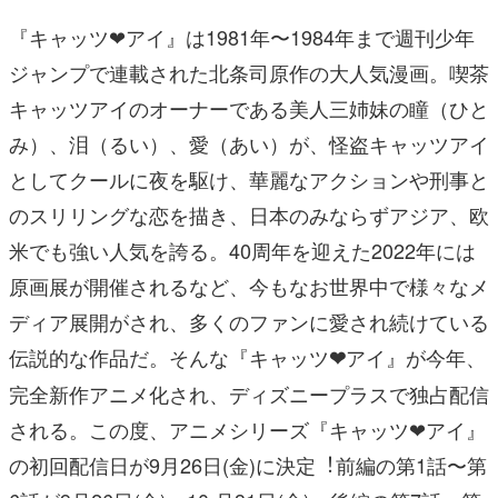
『キャッツ❤アイ』は1981年〜1984年まで週刊少年
ジャンプで連載された北条司原作の⼤⼈気漫画。喫茶
キャッツアイのオーナーである美⼈三姉妹の瞳（ひと
み）、泪（るい）、愛（あい）が、怪盗キャッツアイ
としてクールに夜を駆け、華麗なアクションや刑事と
のスリリングな恋を描き、⽇本のみならずアジア、欧
⽶でも強い⼈気を誇る。40周年を迎えた2022年には
原画展が開催されるなど、今もなお世界中で様々なメ
ディア展開がされ、多くのファンに愛され続けている
伝説的な作品だ。そんな『キャッツ
アイ』が今年、
❤
完全新作アニメ化され、ディズニープラスで独占配信
される。この度、アニメシリーズ『キャッツ❤アイ』
の初回配信⽇が9⽉26⽇(⾦)に決定︕前編の第1話〜第