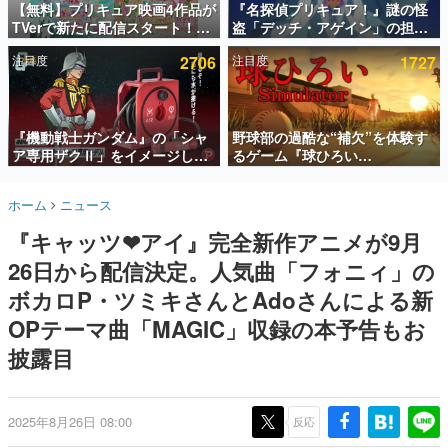
【無料】プリキュア映画4作品が
『名探偵プリキュア！』謎の怪
TVerで新たに配信スタート！な
盗「デッチ・アゲイン」の担当
インタビュー
んと2018年～2024年の映画ほぼ
キャストは天﨑滉平さんと判
注目度
2706
注目度
1727
すべてが見放題に、ぶっちゃけ
明。『Re:ゼロから始める異世
連載・特集一覧
ありえないラインナップ
界生活』オットー役、『ヒプノ
シスマイク』山田三郎役など
殿堂入り記事
SNS拡散数が数千以上！ ページビュー数万以上！ などな
『機動戦士ガンダム』の「シャ
野球部の過酷な“補欠”を体験す
ど。多くの人々に読まれた、電ファミ渾身の“殿堂入り”記
ア専用ザクⅡ」をイメージした
るゲーム『球ひろい
事をまとめました。
散水ホースリールが予約開始。
Simulator』が「1件」のウィッ
本体にはシャアのパーソナルマ
シュリストをもとにチェコ語に
ゲームの企画書
ホーム
ニュース
ークやジオン公国軍のエンブレ
対応しSNSで話題に。『キング
名作ゲームクリエイターの方々に製作時のエピソードをお
聞きし、ヒットする企画（ゲーム）とは何か？を探ってい
ム、型式番号などを配置
ダム・カム』開発元やチェコの
『キャッツ❤アイ』完全新作アニメが9⽉
きます。
プロ野球選手から称賛の声
26⽇から配信決定。人気曲「フォニィ」の
赫本
この物語を解いてはいけない。『赫本』は、〈試験問題〉
ボカロP・ツミキさんとAdoさんによる新
の形をした短編ホラー小説集です。
OPテーマ曲「MAGIC」収録の本予告もお
披露目
新世代に訊く
これからのデジタルゲーム市場を担う若きクリエイター達
の姿を追い、彼らのルーツと情熱を探っていきます。
2025年8月26日 08:00
反応
ゲーム世代の作家たち
ゲームに多大な影響を受けた作家さんに取材し、ゲームが