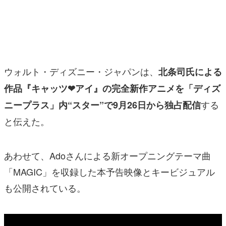
マンガ
女性向け
アプリレビュー
ウォルト・ディズニー・ジャパンは、
北条司氏による
その他
作品『キャッツ❤アイ』の完全新作アニメを「ディズ
する
ニープラス」内“スター”で9⽉26⽇から独占配信
電ファミニコゲーマーとは？
と伝えた。
運営：株式会社マレ
あわせて、Adoさんによる新オープニングテーマ曲
「MAGIC」を収録した本予告映像とキービジュアル
も公開されている。