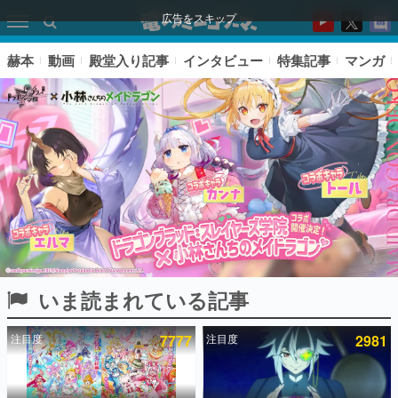
広告をスキップ
赫本
動画
殿堂入り記事
インタビュー
特集記事
マンガ
いま読まれている記事
ピックアップ
注目度
7777
注目度
2981
電ファミのいま読まれている記事ランキング
アプリセール情報