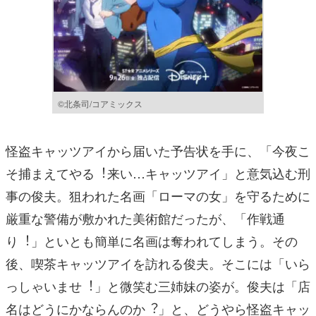
©北条司/コアミックス
怪盗キャッツアイから届いた予告状を⼿に、「今夜こ
そ捕まえてやる︕来い…キャッツアイ」と意気込む刑
事の俊夫。狙われた名画「ローマの⼥」を守るために
厳重な警備が敷かれた美術館だったが、「作戦通
り︕」といとも簡単に名画は奪われてしまう。その
後、喫茶キャッツアイを訪れる俊夫。そこには「いら
っしゃいませ︕」と微笑む三姉妹の姿が。俊夫は「店
名はどうにかならんのか︖」と、どうやら怪盗キャッ