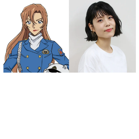
日本のコンテンツ産業やカルチャーに与えた影響を探る企
画です。
日本モバイルゲーム産業史
日本のモバイルゲーム史における主要なトピック・タイト
ルを網羅するほか、開発者へのインタビューや識者による
解説を掲載。約20年の歴史が一望できる決定版！
若ゲのいたり〜ゲームクリエイターの青春〜
『うつヌケ』『ペンと箸』等で知られるマンガ家・田中圭
一先生によるゲーム業界レポートマンガです。
なんでゲームは面白い？
ゲーム開発者・hamatsu氏がゲームの魅力を画面や操作の
具体的な形から解き明かしていく、硬派で骨太な評論連載
です。
ゲームが変えた日本語
「経験値」「裏技」「ラスボス」… ゲームにまつわる言葉
の起源や用法の変遷を、コンピューター文化史研究家・タ
イニーP氏が徹底調査。
カテゴリ
特集記事