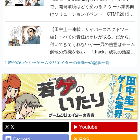
で、開発環境はどう変わる？ ゲーム業界向
けソリューションイベント「GTMF2019」
に行って、より理解を深めよう【PR】
【田中圭一連載：サイバーコネクトツー
編】すべての責任はオレが取る。だから、
付いてきてくれないか──男の熱意はチーム
解散の危機を救い、『.hack』成功の活路を
開く。業界の快男児・松山 洋に流れる血は
若ゲのいたり〜ゲームクリエイターの青春〜
の記事一覧
『少年ジャンプ』色だった【若ゲのいた
り】
X
Youtube
Discord
RSS