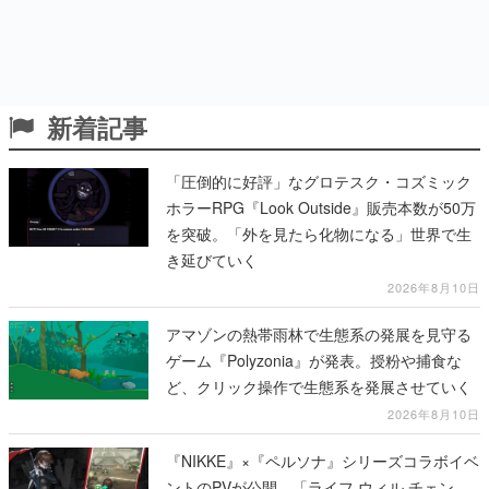
新着記事
「圧倒的に好評」なグロテスク・コズミック
ホラーRPG『Look Outside』販売本数が50万
を突破。「外を見たら化物になる」世界で生
き延びていく
2026年8月10日
アマゾンの熱帯雨林で生態系の発展を見守る
ゲーム『Polyzonia』が発表。授粉や捕食な
ど、クリック操作で生態系を発展させていく
2026年8月10日
『NIKKE』×『ペルソナ』シリーズコラボイベ
ントのPVが公開。「ライフ ウィル チェン