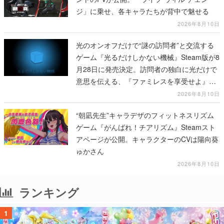
ジ」に乗せ、各キャラたちが背中で魅せる
2026年8月10日
光のオンオフだけで“謎の訪問者”と交流する
ゲーム『光るだけしかない機械』Steam版が8
月28日に発売決定。訪問者の独白に光だけで
意思を伝える、『ファミレスを享受せよ』開
発元の最新作
2026年8月10日
“朝凪先生”キャラデザのフィットネスリズム
ゲーム『がんばれ！チアリズム』Steamスト
アページが公開。キャラクターのCVは陽向葵
ゅかさん
2026年8月10日
ランキング
1