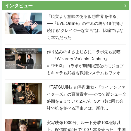
インタビュー
「現実より意味のある仮想世界を作る」
──『EVE Online』の生みの親が18年掲げ
続ける”クレイジーな宣言”は、比喩ではな
く本気だった
作り込みのすさまじさにコラボ先も驚嘆
──『Wizardry Variants Daphne』
×『FFXI』コラボが期間限定なのにジョブ
もキャラも武器も戦闘システムもワンオフ
で作り込まれた理由を両ディレクターに聞
く
『TATSUJIN』の弓削雅稔×『ライデンファ
イターズ』の齋藤貴幸──かつて縦シュー全
盛期を支えていた2人が、30年後に同じ会
社で机を並べる理由とは。新作
『TATSUJIN EXTREME』で初タッグを組
んだレジェンド2人に訊く開発秘話
実写映像1000分、ルート分岐100種類以
上。配信開始5日で100万本を売った、中国