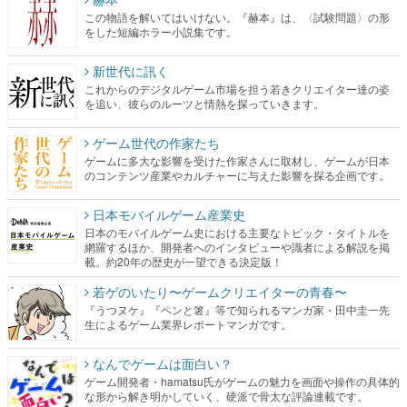
この物語を解いてはいけない。『赫本』は、〈試験問題〉の形
をした短編ホラー小説集です。
新世代に訊く
これからのデジタルゲーム市場を担う若きクリエイター達の姿
を追い、彼らのルーツと情熱を探っていきます。
ゲーム世代の作家たち
ゲームに多大な影響を受けた作家さんに取材し、ゲームが日本
のコンテンツ産業やカルチャーに与えた影響を探る企画です。
日本モバイルゲーム産業史
日本のモバイルゲーム史における主要なトピック・タイトルを
網羅するほか、開発者へのインタビューや識者による解説を掲
載。約20年の歴史が一望できる決定版！
若ゲのいたり〜ゲームクリエイターの青春〜
『うつヌケ』『ペンと箸』等で知られるマンガ家・田中圭一先
生によるゲーム業界レポートマンガです。
なんでゲームは面白い？
ゲーム開発者・hamatsu氏がゲームの魅力を画面や操作の具体的
な形から解き明かしていく、硬派で骨太な評論連載です。