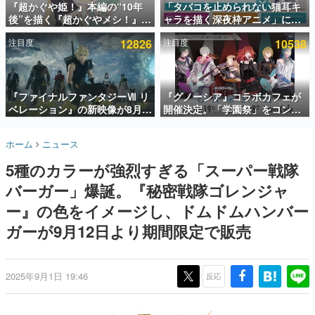
『超かぐや姫！』本編の“10年
「タバコを止められない猫耳キ
後”を描く『超かぐやメシ！』
ャラを描く深夜枠アニメ」に視
インタビュー
Web連載決定。新たなWebマン
聴者の一部から批判意見。違法
注目度
12826
注目度
10538
ガレーベル「ビビビコミック」
薬物の使用と思しき描写も含め
連載・特集一覧
にて特別話が掲載スタート、あ
て、BPOが議論を交わす
のお話には…まだ続きがある！
殿堂入り記事
SNS拡散数が数千以上！ ページビュー数万以上！ などな
『ファイナルファンタジーⅦ リ
『グノーシア』コラボカフェが
ど。多くの人々に読まれた、電ファミ渾身の“殿堂入り”記
ベレーション』の新映像が8月
開催決定。「学園祭」をコンセ
事をまとめました。
26日早朝に公開へ。『FF7』リ
プトに、模擬店やセツやSQ、ラ
メイクシリーズの完結編、
キオたちが学祭バンドを楽しむ
ゲームの企画書
ホーム
ニュース
「gamescom」のオープニング
様子を切り取った新グッズが展
名作ゲームクリエイターの方々に製作時のエピソードをお
聞きし、ヒットする企画（ゲーム）とは何か？を探ってい
ナイトライブにてディレクター
開
5種のカラーが強烈すぎる「スーパー戦隊
きます。
の浜口直樹氏が登壇する予定
バーガー」爆誕。『秘密戦隊ゴレンジャ
赫本
この物語を解いてはいけない。『赫本』は、〈試験問題〉
ー』の色をイメージし、ドムドムハンバー
の形をした短編ホラー小説集です。
ガーが9月12日より期間限定で販売
新世代に訊く
これからのデジタルゲーム市場を担う若きクリエイター達
の姿を追い、彼らのルーツと情熱を探っていきます。
2025年9月1日 19:46
反応
ゲーム世代の作家たち
ゲームに多大な影響を受けた作家さんに取材し、ゲームが