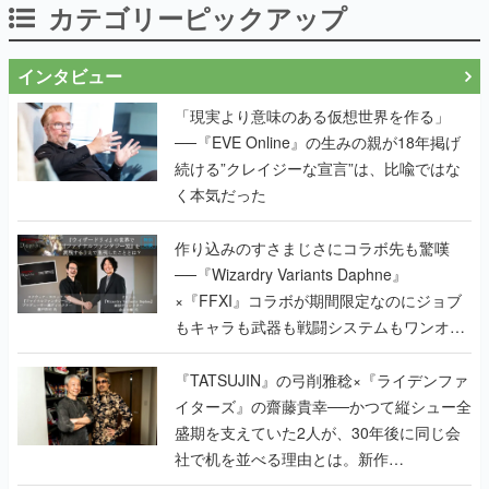
カテゴリーピックアップ
インタビュー
「現実より意味のある仮想世界を作る」
──『EVE Online』の生みの親が18年掲げ
続ける”クレイジーな宣言”は、比喩ではな
く本気だった
作り込みのすさまじさにコラボ先も驚嘆
──『Wizardry Variants Daphne』
×『FFXI』コラボが期間限定なのにジョブ
もキャラも武器も戦闘システムもワンオフ
で作り込まれた理由を両ディレクターに聞
く
『TATSUJIN』の弓削雅稔×『ライデンファ
イターズ』の齋藤貴幸──かつて縦シュー全
盛期を支えていた2人が、30年後に同じ会
社で机を並べる理由とは。新作
『TATSUJIN EXTREME』で初タッグを組