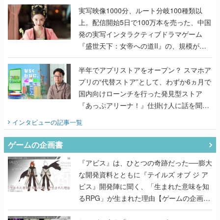
んだレジェンド2人に訊く開発秘話
実写映像1000分、ルート分岐100種類以
上。配信開始5日で100万本を売った、中国
発の実写インタラクティブドラマゲーム
『盛世天下：女帝への道II』の、規模が違
うこだわりをプロデューサーに聞いた
半年でアプリストアをオープン？ スマホア
プリの“代替ストア”として、わずか6ヵ月で
国内向けローンチを行った発見型ストア
『あっぷアリーナ！』仕掛け人に話を聞い
てみた
インタビュー
の記事一覧
ゲームの企画書
『アビス』は、ひとつの奇跡だった──膨大
な開発資料とともに『テイルズ オブ ジ ア
ビス』開発陣に聞く、「生まれた意味を知
るRPG」が生まれた理由【ゲームの企画
書】