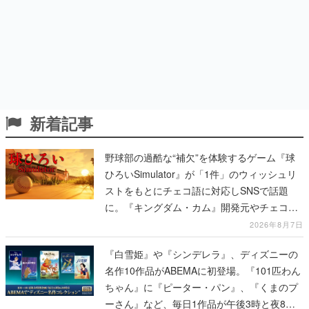
新着記事
野球部の過酷な“補欠”を体験するゲーム『球
ひろいSimulator』が「1件」のウィッシュリ
ストをもとにチェコ語に対応しSNSで話題
に。『キングダム・カム』開発元やチェコの
プロ野球選手から称賛の声
2026年8月7日
『白雪姫』や『シンデレラ』、ディズニーの
名作10作品がABEMAに初登場。『101匹わん
ちゃん』に『ピーター・パン』、『くまのプ
ーさん』など、毎日1作品が午後3時と夜8時