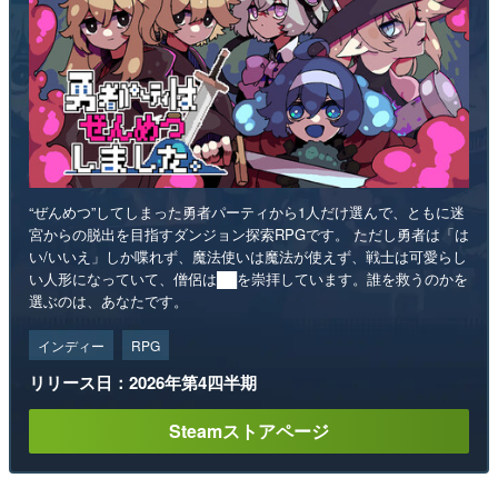
“ぜんめつ”してしまった勇者パーティから1人だけ選んで、ともに迷
宮からの脱出を目指すダンジョン探索RPGです。 ただし勇者は「は
い/いいえ」しか喋れず、魔法使いは魔法が使えず、戦士は可愛らし
い人形になっていて、僧侶は██を崇拝しています。誰を救うのかを
選ぶのは、あなたです。
インディー
RPG
リリース日：2026年第4四半期
Steamストアページ