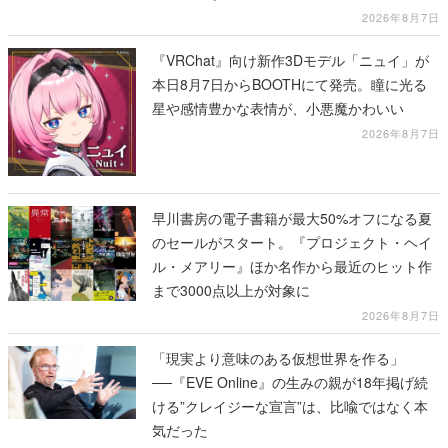
に2回放送
2026年8月7日
『VRChat』向け新作3Dモデル「ニュイ」が
本日8月7日からBOOTHにて発売。瞳に光る
星や感情豊かな表情が、小悪魔かわいい
2026年8月7日
早川書房の電子書籍が最大50%オフになる夏
のセールがスタート。『プロジェクト・ヘイ
ル・メアリー』ほか名作から最近のヒット作
まで3000点以上が対象に
2026年8月7日
「現実より意味のある仮想世界を作る」
──『EVE Online』の生みの親が18年掲げ続
ける”クレイジーな宣言”は、比喩ではなく本
気だった