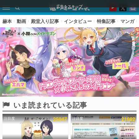
広告をスキップ
赫本
動画
殿堂入り記事
インタビュー
特集記事
マンガ
いま読まれている記事
ピックアップ
注目度
25047
注目度
21692
電ファミのいま読まれている記事ランキング
アプリセール情報