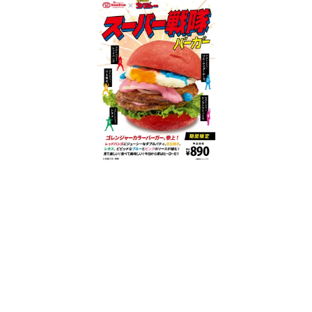
日本のコンテンツ産業やカルチャーに与えた影響を探る企
画です。
日本モバイルゲーム産業史
日本のモバイルゲーム史における主要なトピック・タイト
ルを網羅するほか、開発者へのインタビューや識者による
解説を掲載。約20年の歴史が一望できる決定版！
若ゲのいたり〜ゲームクリエイターの青春〜
『うつヌケ』『ペンと箸』等で知られるマンガ家・田中圭
一先生によるゲーム業界レポートマンガです。
なんでゲームは面白い？
ゲーム開発者・hamatsu氏がゲームの魅力を画面や操作の
具体的な形から解き明かしていく、硬派で骨太な評論連載
です。
ゲームが変えた日本語
「経験値」「裏技」「ラスボス」… ゲームにまつわる言葉
の起源や用法の変遷を、コンピューター文化史研究家・タ
イニーP氏が徹底調査。
カテゴリ
特集記事