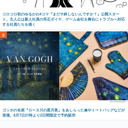
コロコロ初のゆるかわ4コマ『まだサ終しないんですか？』公開スター
ト。主人公は新入社員の侘石ダイヤ、ゲーム会社を舞台にトラブルへ対応
する社員たちを描く
5
ゴッホの名画『ローヌ川の星月夜』をあしらった傘やトートバッグなどが
登場。8月7日21時より2日間限定で予約販売