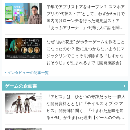
半年でアプリストアをオープン？ スマホア
プリの“代替ストア”として、わずか6ヵ月で
国内向けローンチを行った発見型ストア
『あっぷアリーナ！』仕掛け人に話を聞い
てみた
なぜ “あの花王” がホラーゲームを作ること
になったのか？ 敵に見つからないようにマ
ジックリンでこっそり掃除する『しずかな
おそうじ』が生まれるまで【開発座談会】
インタビュー
の記事一覧
ゲームの企画書
『アビス』は、ひとつの奇跡だった──膨大
な開発資料とともに『テイルズ オブ ジ ア
ビス』開発陣に聞く、「生まれた意味を知
るRPG」が生まれた理由【ゲームの企画
書】