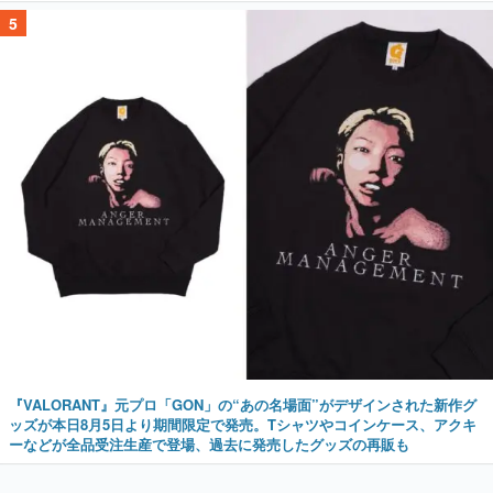
5
『VALORANT』元プロ「GON」の“あの名場面”がデザインされた新作グ
ッズが本日8月5日より期間限定で発売。Tシャツやコインケース、アクキ
ーなどが全品受注生産で登場、過去に発売したグッズの再販も