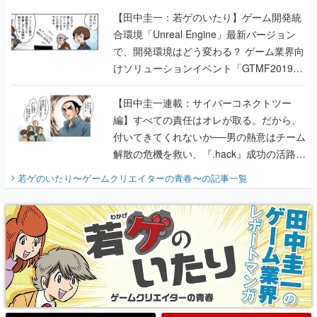
【田中圭一：若ゲのいたり】ゲーム開発統
合環境「Unreal Engine」最新バージョン
で、開発環境はどう変わる？ ゲーム業界向
けソリューションイベント「GTMF2019」
に行って、より理解を深めよう【PR】
【田中圭一連載：サイバーコネクトツー
編】すべての責任はオレが取る。だから、
付いてきてくれないか──男の熱意はチーム
解散の危機を救い、『.hack』成功の活路を
開く。業界の快男児・松山 洋に流れる血は
若ゲのいたり〜ゲームクリエイターの青春〜
の記事一覧
『少年ジャンプ』色だった【若ゲのいた
り】