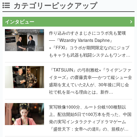
カテゴリーピックアップ
インタビュー
作り込みのすさまじさにコラボ先も驚嘆
──『Wizardry Variants Daphne』
×『FFXI』コラボが期間限定なのにジョブ
もキャラも武器も戦闘システムもワンオフ
で作り込まれた理由を両ディレクターに聞
く
『TATSUJIN』の弓削雅稔×『ライデンファ
イターズ』の齋藤貴幸──かつて縦シュー全
盛期を支えていた2人が、30年後に同じ会
社で机を並べる理由とは。新作
『TATSUJIN EXTREME』で初タッグを組
んだレジェンド2人に訊く開発秘話
実写映像1000分、ルート分岐100種類以
上。配信開始5日で100万本を売った、中国
発の実写インタラクティブドラマゲーム
『盛世天下：女帝への道II』の、規模が違
うこだわりをプロデューサーに聞いた