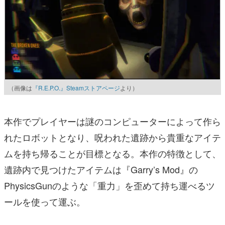
（画像は
『R.E.P.O.』Steamストアページ
より）
本作でプレイヤーは謎のコンピューターによって作ら
れたロボットとなり、呪われた遺跡から貴重なアイテ
ムを持ち帰ることが目標となる。本作の特徴として、
遺跡内で見つけたアイテムは『Garry’s Mod』の
PhysicsGunのような「重力」を歪めて持ち運べるツ
ールを使って運ぶ。