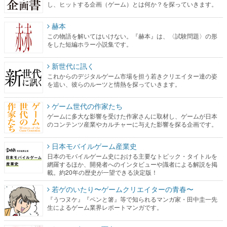
し、ヒットする企画（ゲーム）とは何か？を探っていきます。
赫本
この物語を解いてはいけない。『赫本』は、〈試験問題〉の形
をした短編ホラー小説集です。
新世代に訊く
これからのデジタルゲーム市場を担う若きクリエイター達の姿
を追い、彼らのルーツと情熱を探っていきます。
ゲーム世代の作家たち
ゲームに多大な影響を受けた作家さんに取材し、ゲームが日本
のコンテンツ産業やカルチャーに与えた影響を探る企画です。
日本モバイルゲーム産業史
日本のモバイルゲーム史における主要なトピック・タイトルを
網羅するほか、開発者へのインタビューや識者による解説を掲
載。約20年の歴史が一望できる決定版！
若ゲのいたり〜ゲームクリエイターの青春〜
『うつヌケ』『ペンと箸』等で知られるマンガ家・田中圭一先
生によるゲーム業界レポートマンガです。