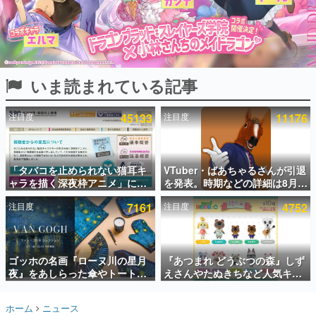
インタビュー
連載・特集一覧
殿堂入り記事
いま読まれている記事
SNS拡散数が数千以上！ ページビュー数万以上！ などな
ど。多くの人々に読まれた、電ファミ渾身の“殿堂入り”記
事をまとめました。
注目度
45133
注目度
11176
ゲームの企画書
名作ゲームクリエイターの方々に製作時のエピソードをお
聞きし、ヒットする企画（ゲーム）とは何か？を探ってい
「タバコを止められない猫耳キ
VTuber・ばあちゃるさんが引退
きます。
ャラを描く深夜枠アニメ」に視
を発表。時期などの詳細は8月9
赫本
聴者の一部から批判意見。違法
日15時からの配信で説明
この物語を解いてはいけない。『赫本』は、〈試験問題〉
注目度
7161
注目度
4752
薬物の使用と思しき描写も含め
の形をした短編ホラー小説集です。
て、BPOが議論を交わす
新世代に訊く
ゴッホの名画『ローヌ川の星月
『あつまれ どうぶつの森』しず
これからのデジタルゲーム市場を担う若きクリエイター達
の姿を追い、彼らのルーツと情熱を探っていきます。
夜』をあしらった傘やトートバ
えさんやたぬきちなど人気キャ
ッグなどが登場。8月7日21時よ
ラクターのフロッキードールが9
り2日間限定で予約販売
月に発売開始。「とたけけ」や
ゲーム世代の作家たち
ホーム
ニュース
「ちゃちゃまる」も
ゲームに多大な影響を受けた作家さんに取材し、ゲームが