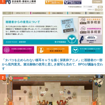
1
「タバコを止められない猫耳キャラを描く深夜枠アニメ」に視聴者の一部
から批判意見。違法薬物の使用と思しき描写も含めて、BPOが議論を交わ
す
2