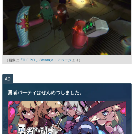
（画像は
『R.E.P.O.』Steamストアページ
より）
AD
勇者パーティはぜんめつしました。