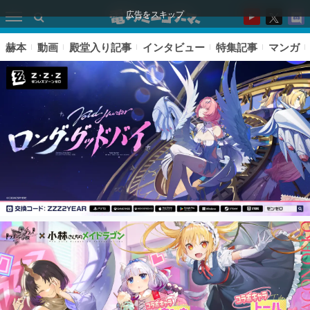
広告をスキップ
赫本
動画
殿堂入り記事
インタビュー
特集記事
マンガ
ピックアップ
電ファミのいま読まれている記事ランキング
アプリセール情報