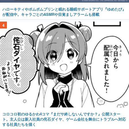
ハローキティやポムポムプリンと眠れる睡眠サポートアプリ『ゆめたび』
が配信中。キャラごとのASMRや目覚ましアラームも搭載
4
コロコロ初のゆるかわ4コマ『まだサ終しないんですか？』公開スター
ト。主人公は新入社員の侘石ダイヤ、ゲーム会社を舞台にトラブルへ対応
する社員たちを描く