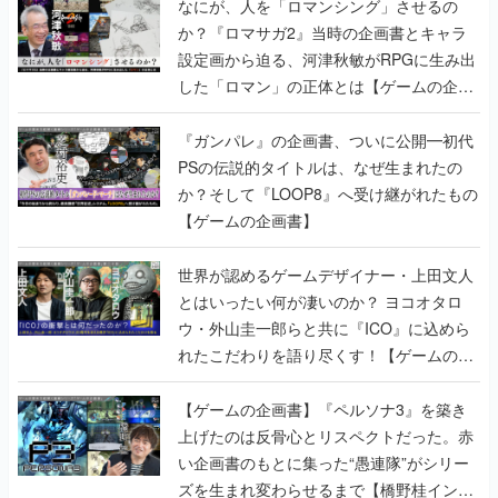
なにが、人を「ロマンシング」させるの
か？『ロマサガ2』当時の企画書とキャラ
設定画から迫る、河津秋敏がRPGに生み出
した「ロマン」の正体とは【ゲームの企画
書】
『ガンパレ』の企画書、ついに公開━初代
PSの伝説的タイトルは、なぜ生まれたの
か？そして『LOOP8』へ受け継がれたもの
【ゲームの企画書】
世界が認めるゲームデザイナー・上田文人
とはいったい何が凄いのか？ ヨコオタロ
ウ・外山圭一郎らと共に『ICO』に込めら
れたこだわりを語り尽くす！【ゲームの企
画書】
【ゲームの企画書】『ペルソナ3』を築き
上げたのは反骨心とリスペクトだった。赤
い企画書のもとに集った“愚連隊”がシリー
ズを生まれ変わらせるまで【橋野桂インタ