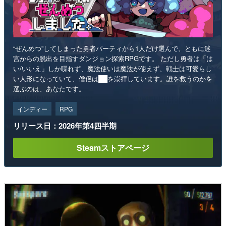
“ぜんめつ”してしまった勇者パーティから1人だけ選んで、ともに迷
宮からの脱出を目指すダンジョン探索RPGです。 ただし勇者は「は
い/いいえ」しか喋れず、魔法使いは魔法が使えず、戦士は可愛らし
い人形になっていて、僧侶は██を崇拝しています。誰を救うのかを
選ぶのは、あなたです。
インディー
RPG
リリース日：2026年第4四半期
Steamストアページ