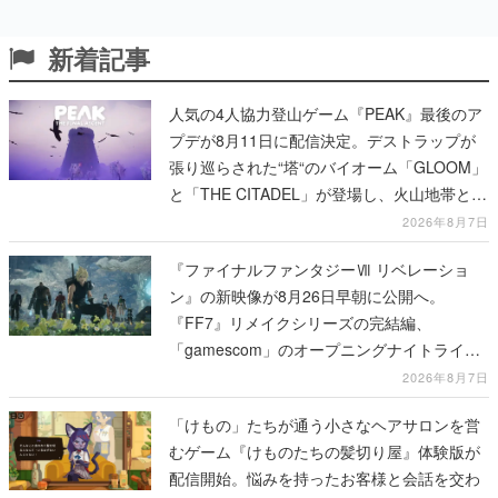
新着記事
人気の4人協力登山ゲーム『PEAK』最後のア
プデが8月11日に配信決定。デストラップが
張り巡らされた“塔“のバイオーム「GLOOM」
と「THE CITADEL」が登場し、火山地帯と入
れ替わる
2026年8月7日
『ファイナルファンタジーⅦ リベレーショ
ン』の新映像が8月26日早朝に公開へ。
『FF7』リメイクシリーズの完結編、
「gamescom」のオープニングナイトライブ
にてディレクターの浜口直樹氏が登壇する予
2026年8月7日
定
「けもの」たちが通う小さなヘアサロンを営
むゲーム『けものたちの髪切り屋』体験版が
配信開始。悩みを持ったお客様と会話を交わ