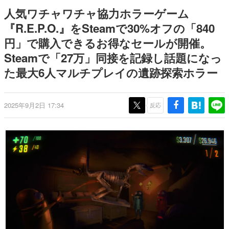
日本のコンテンツ産業やカルチャーに与えた影響を探る企
人気ワチャワチャ協力ホラーゲーム
画です。
『R.E.P.O.』をSteamで30%オフの「840
日本モバイルゲーム産業史
円」で購入できるお得なセールが開催。
日本のモバイルゲーム史における主要なトピック・タイト
ルを網羅するほか、開発者へのインタビューや識者による
Steamで「27万」同接を記録し話題になっ
解説を掲載。約20年の歴史が一望できる決定版！
た最大6人マルチプレイの遺跡探索ホラー
若ゲのいたり〜ゲームクリエイターの青春〜
『うつヌケ』『ペンと箸』等で知られるマンガ家・田中圭
一先生によるゲーム業界レポートマンガです。
2025年9月2日 17:34
反応
なんでゲームは面白い？
ゲーム開発者・hamatsu氏がゲームの魅力を画面や操作の
具体的な形から解き明かしていく、硬派で骨太な評論連載
です。
ゲームが変えた日本語
「経験値」「裏技」「ラスボス」… ゲームにまつわる言葉
の起源や用法の変遷を、コンピューター文化史研究家・タ
イニーP氏が徹底調査。
カテゴリ
特集記事