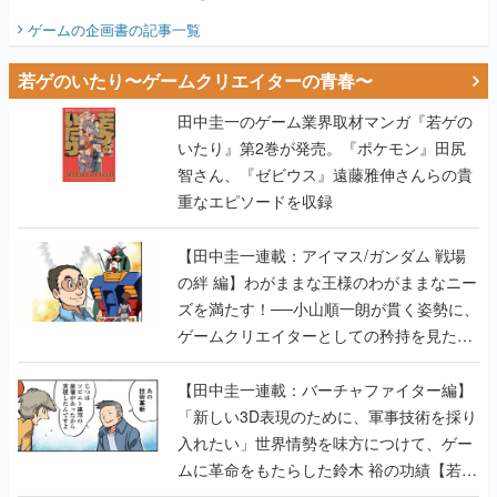
ビュー】
ゲームの企画書
の記事一覧
若ゲのいたり〜ゲームクリエイターの青春〜
田中圭一のゲーム業界取材マンガ『若ゲの
いたり』第2巻が発売。『ポケモン』田尻
智さん、『ゼビウス』遠藤雅伸さんらの貴
重なエピソードを収録
【田中圭一連載：アイマス/ガンダム 戦場
の絆 編】わがままな王様のわがままなニー
ズを満たす！──小山順一朗が貫く姿勢に、
ゲームクリエイターとしての矜持を見た
【若ゲのいたり最終回】
【田中圭一連載：バーチャファイター編】
「新しい3D表現のために、軍事技術を採り
入れたい」世界情勢を味方につけて、ゲー
ムに革命をもたらした鈴木 裕の功績【若ゲ
のいたり】