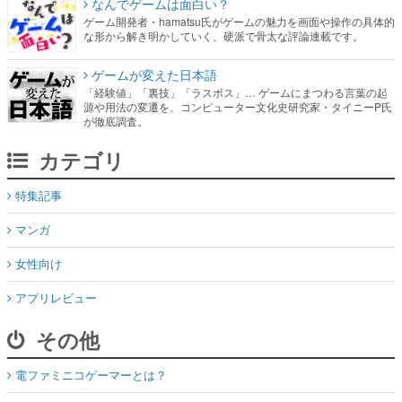
なんでゲームは面白い？
ゲーム開発者・hamatsu氏がゲームの魅力を画面や操作の具体的
な形から解き明かしていく、硬派で骨太な評論連載です。
ゲームが変えた日本語
「経験値」「裏技」「ラスボス」… ゲームにまつわる言葉の起
源や用法の変遷を、コンピューター文化史研究家・タイニーP氏
が徹底調査。
カテゴリ
特集記事
マンガ
女性向け
アプリレビュー
その他
電ファミニコゲーマーとは？