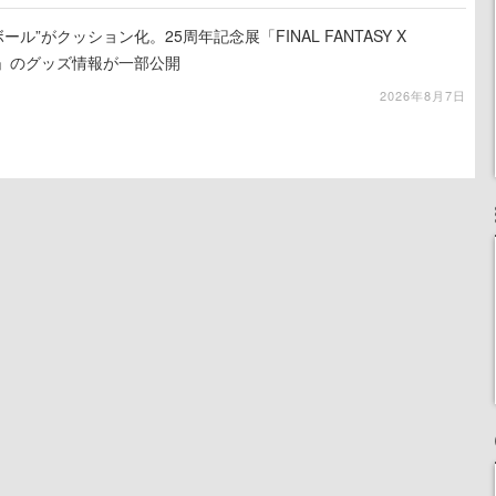
ール”がクッション化。25周年記念展「FINAL FANTASY X
憶-」のグッズ情報が一部公開
2026年8月7日