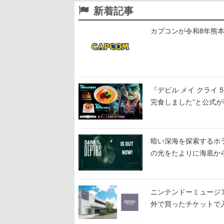
新着記事
カプコンが令和8年熊本
『デビル メイ クライ
完食しました”と公式が
暗い深海を探索するホラーゲ
の光をたよりに海底か
ニンテンドーミュージ
外で買ったチケットで