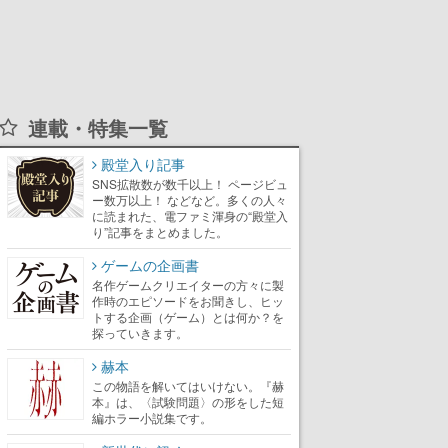
連載・特集一覧
殿堂入り記事
SNS拡散数が数千以上！ ページビュ
ー数万以上！ などなど。多くの人々
に読まれた、電ファミ渾身の“殿堂入
り”記事をまとめました。
ゲームの企画書
名作ゲームクリエイターの方々に製
作時のエピソードをお聞きし、ヒッ
トする企画（ゲーム）とは何か？を
探っていきます。
赫本
この物語を解いてはいけない。『赫
本』は、〈試験問題〉の形をした短
編ホラー小説集です。