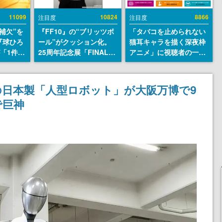
11099
10824
8866
注目度
注目度
補欠”を
『FF10』の“ブリッツボ
「タバコを止められない
『球ひろ
ール”がクッション化。
猫耳キャラを描く深夜枠
』が「1件」
25周年記念展「FINAL
アニメ」に視聴者の一部
ストをも
FANTASY X MUSEUM-
から批判意見。違法薬物
対応し
幻光の記憶-」のグッズ情
の使用と思しき描写も含
『キング
報が一部公開
めて、BPOが議論を交わ
の日本製「人型ロボット」が大阪万博で9
発元やチ
す
で巨神
選手から