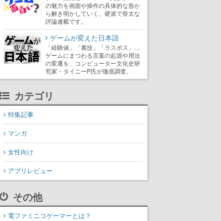
の魅力を画面や操作の具体的な形か
ら解き明かしていく、硬派で骨太な
評論連載です。
ゲームが変えた日本語
「経験値」「裏技」「ラスボス」…
ゲームにまつわる言葉の起源や用法
の変遷を、コンピューター文化史研
究家・タイニーP氏が徹底調査。
カテゴリ
特集記事
マンガ
女性向け
アプリレビュー
その他
電ファミニコゲーマーとは？