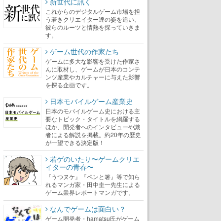
新世代に訊く
これからのデジタルゲーム市場を担
う若きクリエイター達の姿を追い、
彼らのルーツと情熱を探っていきま
す。
ゲーム世代の作家たち
ゲームに多大な影響を受けた作家さ
んに取材し、ゲームが日本のコンテ
ンツ産業やカルチャーに与えた影響
を探る企画です。
日本モバイルゲーム産業史
日本のモバイルゲーム史における主
要なトピック・タイトルを網羅する
ほか、開発者へのインタビューや識
者による解説を掲載。約20年の歴史
が一望できる決定版！
若ゲのいたり〜ゲームクリエ
イターの青春〜
『うつヌケ』『ペンと箸』等で知ら
れるマンガ家・田中圭一先生による
ゲーム業界レポートマンガです。
なんでゲームは面白い？
ゲーム開発者・hamatsu氏がゲーム