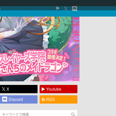
5
X
Youtube
Discord
RSS