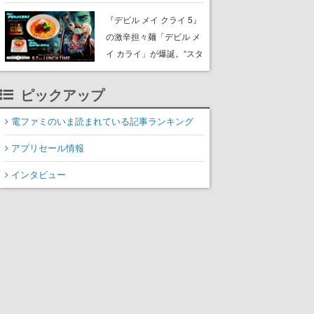
『デビル メイ クライ 5』
の激辛担々麺「デビル メ
イ カライ」が爆誕。“スタ
イリッシュに完食しまし
た”と公式が報告
ピックアップ
電ファミのいま読まれている記事ランキング
アプリセール情報
インタビュー