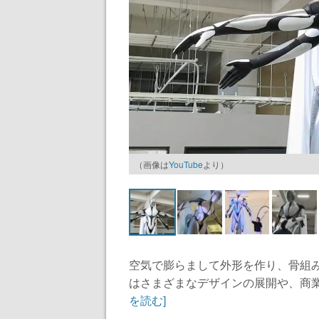
（画像は
YouTube
より）
空気で膨らまして外形を作り、骨組
はさまざまなデザインの展開や、商業
を読む]