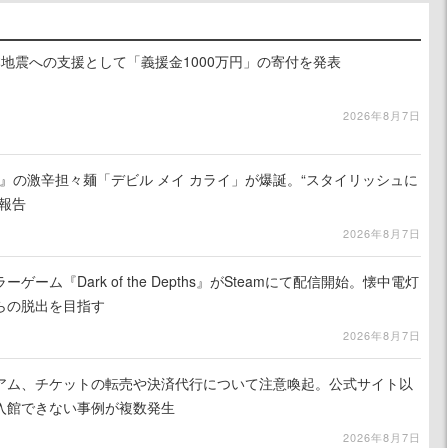
地震への支援として「義援金1000万円」の寄付を発表
2026年8月7日
 5』の激辛担々麺「デビル メイ カライ」が爆誕。“スタイリッシュに
報告
2026年8月7日
ーム『Dark of the Depths』がSteamにて配信開始。懐中電灯
らの脱出を目指す
2026年8月7日
アム、チケットの転売や決済代行について注意喚起。公式サイト以
入館できない事例が複数発生
2026年8月7日