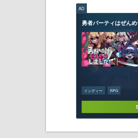
AD
勇者パーティはぜんめ
インディー
RPG