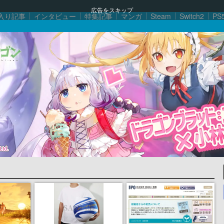
広告をスキップ
入り記事
インタビュー
特集記事
マンガ
Steam
Switch2
PS