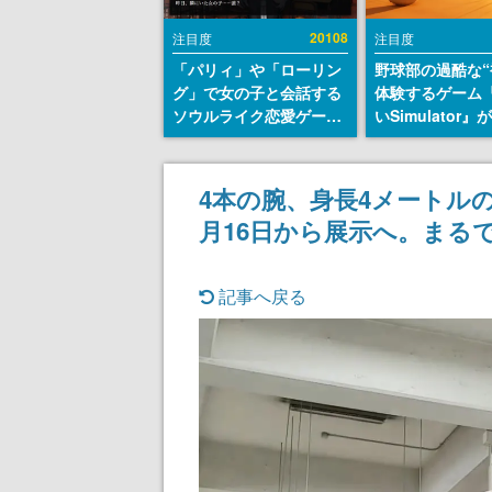
20108
注目度
注目度
「パリィ」や「ローリン
野球部の過酷な“
グ」で女の子と会話する
体験するゲーム
ソウルライク恋愛ゲーム
いSimulator
『小早川さんはソウルラ
のウィッシュリ
イク』無料公開。返事に
とにチェコ語に
失敗すると「YOU
SNSで話題に。
4本の腕、身長4メートル
DIED」
ダム・カム』開
月16日から展示へ。まる
ェコのプロ野球
称賛の声
記事へ戻る