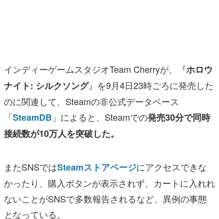
マンガ
女性向け
アプリレビュー
インディーゲームスタジオTeam Cherryが、『
ホロウ
その他
』を9月4日23時ごろに発売した
ナイト: シルクソング
のに関連して、Steamの非公式データベース
電ファミニコゲーマーとは？
「
」によると、Steamでの
SteamDB
発売30分で同時
運営：株式会社マレ
接続数が10万人を突破した。
またSNSでは
にアクセスできな
Steamストアページ
かったり、購入ボタンが表示されず、カートに入れれ
ないことがSNSで多数報告されるなど、異例の事態
となっている。