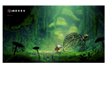
日本のコンテンツ産業やカルチャーに与えた影響を探る企
画です。
日本モバイルゲーム産業史
日本のモバイルゲーム史における主要なトピック・タイト
ルを網羅するほか、開発者へのインタビューや識者による
解説を掲載。約20年の歴史が一望できる決定版！
若ゲのいたり〜ゲームクリエイターの青春〜
『うつヌケ』『ペンと箸』等で知られるマンガ家・田中圭
一先生によるゲーム業界レポートマンガです。
なんでゲームは面白い？
ゲーム開発者・hamatsu氏がゲームの魅力を画面や操作の
具体的な形から解き明かしていく、硬派で骨太な評論連載
です。
ゲームが変えた日本語
「経験値」「裏技」「ラスボス」… ゲームにまつわる言葉
の起源や用法の変遷を、コンピューター文化史研究家・タ
イニーP氏が徹底調査。
カテゴリ
特集記事