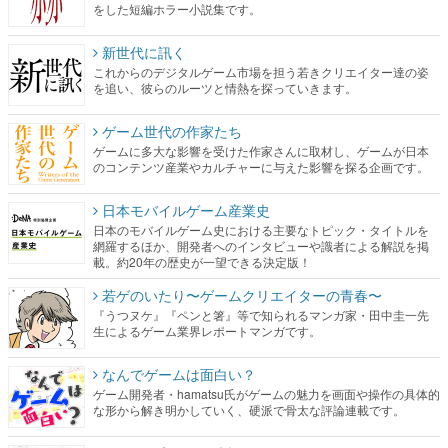
をした短編ホラー小説集です。
新世代に訊く
これからのデジタルゲーム市場を担う若きクリエイター達の姿
を追い、彼らのルーツと情熱を探っていきます。
ゲーム世代の作家たち
ゲームに多大な影響を受けた作家さんに取材し、ゲームが日本
のコンテンツ産業やカルチャーに与えた影響を探る企画です。
日本モバイルゲーム産業史
日本のモバイルゲーム史における主要なトピック・タイトルを
網羅するほか、開発者へのインタビューや識者による解説を掲
載。約20年の歴史が一望できる決定版！
若ゲのいたり〜ゲームクリエイターの青春〜
『うつヌケ』『ペンと箸』等で知られるマンガ家・田中圭一先
生によるゲーム業界レポートマンガです。
なんでゲームは面白い？
ゲーム開発者・hamatsu氏がゲームの魅力を画面や操作の具体的
な形から解き明かしていく、硬派で骨太な評論連載です。