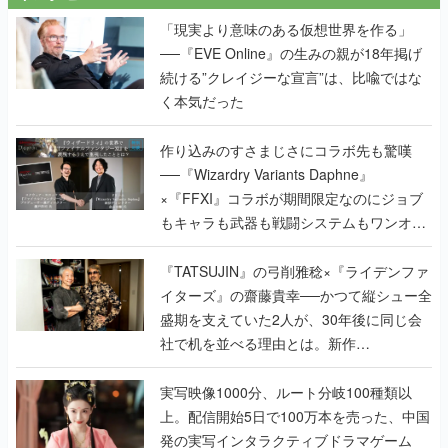
「現実より意味のある仮想世界を作る」
──『EVE Online』の生みの親が18年掲げ
続ける”クレイジーな宣言”は、比喩ではな
く本気だった
作り込みのすさまじさにコラボ先も驚嘆
──『Wizardry Variants Daphne』
×『FFXI』コラボが期間限定なのにジョブ
もキャラも武器も戦闘システムもワンオフ
で作り込まれた理由を両ディレクターに聞
く
『TATSUJIN』の弓削雅稔×『ライデンファ
イターズ』の齋藤貴幸──かつて縦シュー全
盛期を支えていた2人が、30年後に同じ会
社で机を並べる理由とは。新作
『TATSUJIN EXTREME』で初タッグを組
んだレジェンド2人に訊く開発秘話
実写映像1000分、ルート分岐100種類以
上。配信開始5日で100万本を売った、中国
発の実写インタラクティブドラマゲーム