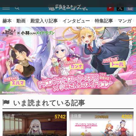
広告をスキップ
赫本
動画
殿堂入り記事
インタビュー
特集記事
マンガ
いま読まれている記事
ピックアップ
注目度
5742
注目度
4202
電ファミのいま読まれている記事ランキング
アプリセール情報