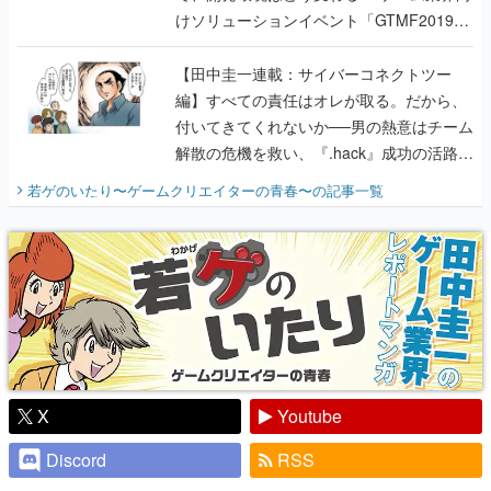
けソリューションイベント「GTMF2019」
に行って、より理解を深めよう【PR】
【田中圭一連載：サイバーコネクトツー
編】すべての責任はオレが取る。だから、
付いてきてくれないか──男の熱意はチーム
解散の危機を救い、『.hack』成功の活路を
開く。業界の快男児・松山 洋に流れる血は
若ゲのいたり〜ゲームクリエイターの青春〜
の記事一覧
『少年ジャンプ』色だった【若ゲのいた
り】
X
Youtube
Discord
RSS