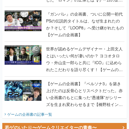
書】
『ガンパレ』の企画書、ついに公開━初代
PSの伝説的タイトルは、なぜ生まれたの
か？そして『LOOP8』へ受け継がれたもの
【ゲームの企画書】
世界が認めるゲームデザイナー・上田文人
とはいったい何が凄いのか？ ヨコオタロ
ウ・外山圭一郎らと共に『ICO』に込めら
れたこだわりを語り尽くす！【ゲームの企
画書】
【ゲームの企画書】『ペルソナ3』を築き
上げたのは反骨心とリスペクトだった。赤
い企画書のもとに集った“愚連隊”がシリー
ズを生まれ変わらせるまで【橋野桂インタ
ビュー】
ゲームの企画書
の記事一覧
若ゲのいたり〜ゲームクリエイターの青春〜