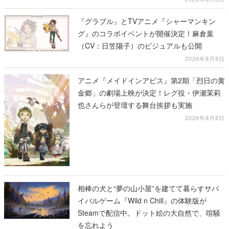
『グラブル』とTVアニメ『シャーマンキン
グ』のコラボイベントが開催決定！麻倉葉
（CV：日笠陽子）のビジュアルも公開
2026年8月8日
アニメ『メイドインアビス』第2期「烈日の黄
金郷」の劇場上映が決定！レグ役・伊瀬茉莉
也さんらが登壇する舞台挨拶も実施
2026年8月8日
相棒の犬と“夢の山小屋”を建てて暮らすサバ
イバルゲーム『Wild n Chill』の体験版が
Steamで配信中。ドット絵の大自然で、喧騒
を忘れよう