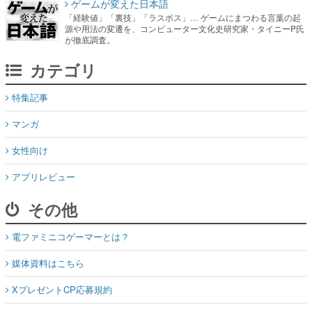
ゲームが変えた日本語
「経験値」「裏技」「ラスボス」… ゲームにまつわる言葉の起
源や用法の変遷を、コンピューター文化史研究家・タイニーP氏
が徹底調査。
カテゴリ
特集記事
マンガ
女性向け
アプリレビュー
その他
電ファミニコゲーマーとは？
媒体資料はこちら
XプレゼントCP応募規約