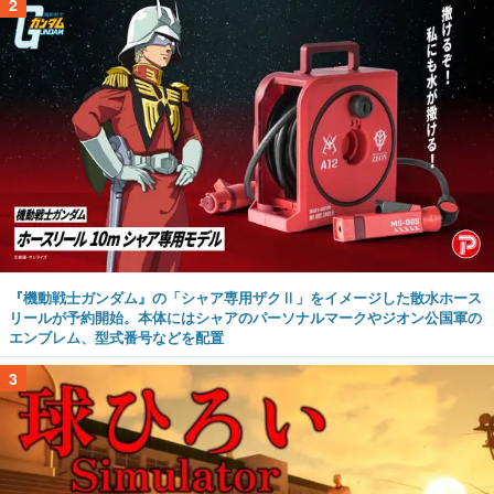
2
『機動戦士ガンダム』の「シャア専用ザクⅡ」をイメージした散水ホース
リールが予約開始。本体にはシャアのパーソナルマークやジオン公国軍の
エンブレム、型式番号などを配置
3