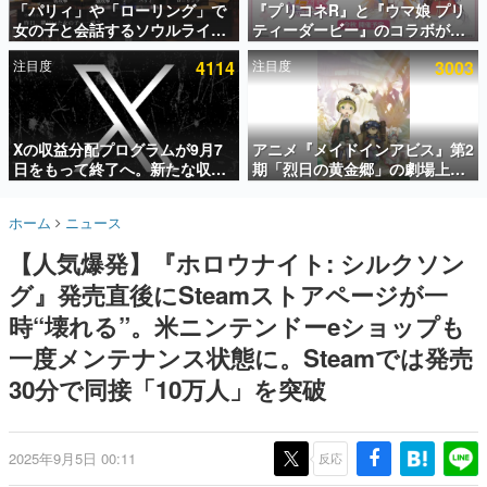
「パリィ」や「ローリング」で
『プリコネR』と『ウマ娘 プリ
女の子と会話するソウルライク
ティーダービー』のコラボが決
インタビュー
恋愛ゲーム『小早川さんはソウ
定！“最大170連無料”の8.5周年
注目度
4114
注目度
3003
ルライク』無料公開。返事に失
キャンペーンなども発表
連載・特集一覧
敗すると「YOU DIED」
殿堂入り記事
SNS拡散数が数千以上！ ページビュー数万以上！ などな
Xの収益分配プログラムが9月7
アニメ『メイドインアビス』第2
ど。多くの人々に読まれた、電ファミ渾身の“殿堂入り”記
日をもって終了へ。新たな収益
期「烈日の黄金郷」の劇場上映
事をまとめました。
化制度「Original Content
が決定！レグ役・伊瀬茉莉也さ
Rewards Program」を発表
んらが登壇する舞台挨拶も実施
ゲームの企画書
ホーム
ニュース
名作ゲームクリエイターの方々に製作時のエピソードをお
聞きし、ヒットする企画（ゲーム）とは何か？を探ってい
【人気爆発】『ホロウナイト: シルクソン
きます。
グ』発売直後にSteamストアページが一
赫本
この物語を解いてはいけない。『赫本』は、〈試験問題〉
時“壊れる”。米ニンテンドーeショップも
の形をした短編ホラー小説集です。
一度メンテナンス状態に。Steamでは発売
30分で同接「10万人」を突破
新世代に訊く
これからのデジタルゲーム市場を担う若きクリエイター達
の姿を追い、彼らのルーツと情熱を探っていきます。
2025年9月5日 00:11
反応
ゲーム世代の作家たち
ゲームに多大な影響を受けた作家さんに取材し、ゲームが