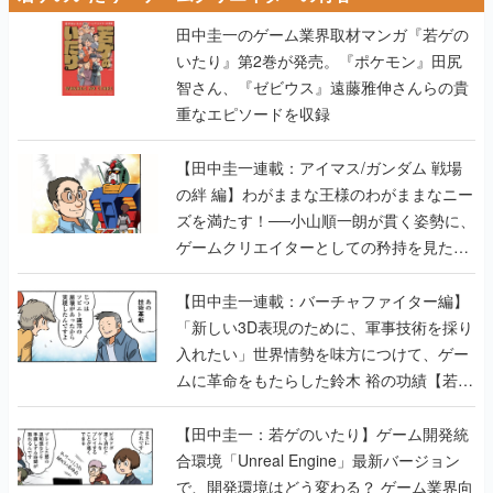
田中圭一のゲーム業界取材マンガ『若ゲの
いたり』第2巻が発売。『ポケモン』田尻
智さん、『ゼビウス』遠藤雅伸さんらの貴
重なエピソードを収録
【田中圭一連載：アイマス/ガンダム 戦場
の絆 編】わがままな王様のわがままなニー
ズを満たす！──小山順一朗が貫く姿勢に、
ゲームクリエイターとしての矜持を見た
【若ゲのいたり最終回】
【田中圭一連載：バーチャファイター編】
「新しい3D表現のために、軍事技術を採り
入れたい」世界情勢を味方につけて、ゲー
ムに革命をもたらした鈴木 裕の功績【若ゲ
のいたり】
【田中圭一：若ゲのいたり】ゲーム開発統
合環境「Unreal Engine」最新バージョン
で、開発環境はどう変わる？ ゲーム業界向