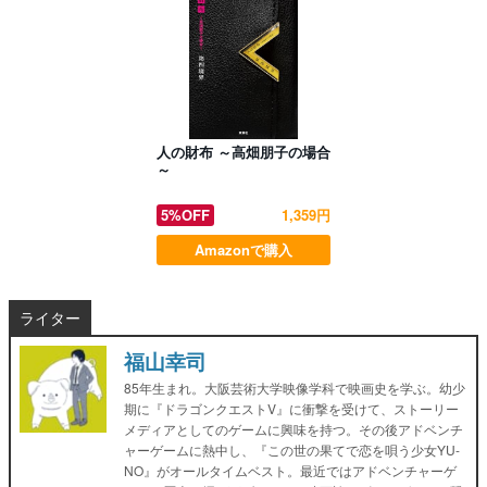
人の財布 ～高畑朋子の場合
～
5%OFF
1,359円
Amazonで購入
ライター
福山幸司
85年生まれ。大阪芸術大学映像学科で映画史を学ぶ。幼少
期に『ドラゴンクエストV』に衝撃を受けて、ストーリー
メディアとしてのゲームに興味を持つ。その後アドベンチ
ャーゲームに熱中し、『この世の果てで恋を唄う少女YU-
NO』がオールタイムベスト。最近ではアドベンチャーゲ