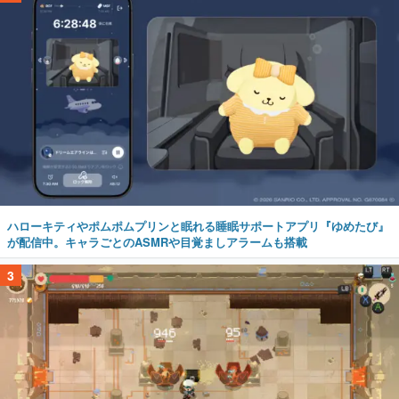
ハローキティやポムポムプリンと眠れる睡眠サポートアプリ『ゆめたび』
が配信中。キャラごとのASMRや目覚ましアラームも搭載
3