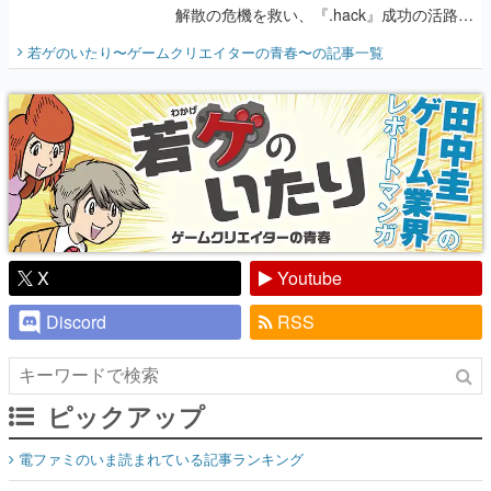
解散の危機を救い、『.hack』成功の活路を
開く。業界の快男児・松山 洋に流れる血は
若ゲのいたり〜ゲームクリエイターの青春〜
の記事一覧
『少年ジャンプ』色だった【若ゲのいた
り】
X
Youtube
Discord
RSS
ピックアップ
電ファミのいま読まれている記事ランキング