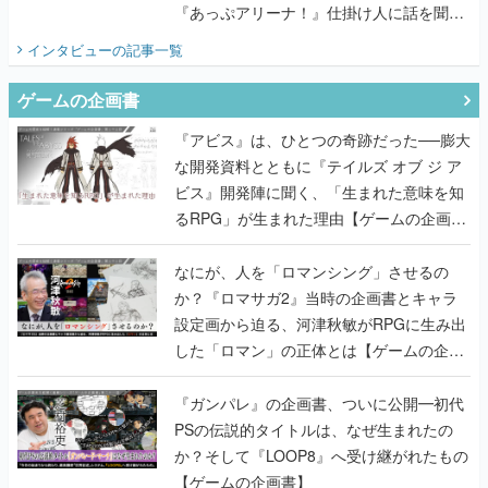
『あっぷアリーナ！』仕掛け人に話を聞い
てみた
インタビュー
の記事一覧
ゲームの企画書
『アビス』は、ひとつの奇跡だった──膨大
な開発資料とともに『テイルズ オブ ジ ア
ビス』開発陣に聞く、「生まれた意味を知
るRPG」が生まれた理由【ゲームの企画
書】
なにが、人を「ロマンシング」させるの
か？『ロマサガ2』当時の企画書とキャラ
設定画から迫る、河津秋敏がRPGに生み出
した「ロマン」の正体とは【ゲームの企画
書】
『ガンパレ』の企画書、ついに公開━初代
PSの伝説的タイトルは、なぜ生まれたの
か？そして『LOOP8』へ受け継がれたもの
【ゲームの企画書】