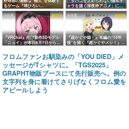
野球部の過酷な“補欠”を体験す
「タバコを止められない猫耳キ
るゲーム『球ひろい
ャラを描く深夜枠アニメ」に視
インタビュー
Simulator』が「1件」のウィッ
聴者の一部から批判意見。違法
注目度
8371
注目度
8305
シュリストをもとにチェコ語に
薬物の使用と思しき描写も含め
連載・特集一覧
対応しSNSで話題に。『キング
て、BPOが議論を交わす
ダム・カム』開発元やチェコの
プロ野球選手から称賛の声
殿堂入り記事
『VRChat』向け新作3Dモデル
『超かぐや姫！』本編の“10年
SNS拡散数が数千以上！ ページビュー数万以上！ などな
ど。多くの人々に読まれた、電ファミ渾身の“殿堂入り”記
「ニュイ」が本日8月7日から
後”を描く『超かぐやメシ！』
事をまとめました。
BOOTHにて発売。瞳に光る星
Web連載決定。新たなWebマン
や感情豊かな表情が、小悪魔か
ガレーベル「ビビビコミック」
フロムファンお馴染みの「YOU DIED」メ
ゲームの企画書
わいい
にて特別話が掲載スタート、あ
名作ゲームクリエイターの方々に製作時のエピソードをお
ッセージがTシャツに。「TGS2025」
のお話には…まだ続きがある！
聞きし、ヒットする企画（ゲーム）とは何か？を探ってい
きます。
GRAPHT物販ブースにて先行販売へ。例の
赫本
文字列を身に着けてさりげなくフロム愛を
この物語を解いてはいけない。『赫本』は、〈試験問題〉
アピールしよう
の形をした短編ホラー小説集です。
新世代に訊く
これからのデジタルゲーム市場を担う若きクリエイター達
の姿を追い、彼らのルーツと情熱を探っていきます。
ゲーム世代の作家たち
ゲームに多大な影響を受けた作家さんに取材し、ゲームが