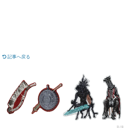
日本のコンテンツ産業やカルチャーに与えた影響を探る企
画です。
日本モバイルゲーム産業史
日本のモバイルゲーム史における主要なトピック・タイト
ルを網羅するほか、開発者へのインタビューや識者による
解説を掲載。約20年の歴史が一望できる決定版！
若ゲのいたり〜ゲームクリエイターの青春〜
『うつヌケ』『ペンと箸』等で知られるマンガ家・田中圭
一先生によるゲーム業界レポートマンガです。
記事へ戻る
なんでゲームは面白い？
ゲーム開発者・hamatsu氏がゲームの魅力を画面や操作の
具体的な形から解き明かしていく、硬派で骨太な評論連載
です。
ゲームが変えた日本語
「経験値」「裏技」「ラスボス」… ゲームにまつわる言葉
の起源や用法の変遷を、コンピューター文化史研究家・タ
イニーP氏が徹底調査。
カテゴリ
3 / 9
特集記事