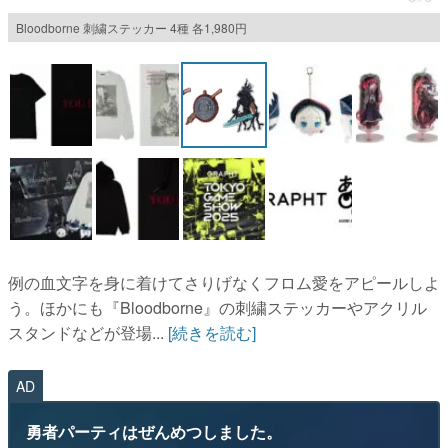
Bloodborne 刺繍ステッカー 4種 各1,980円
マンガ
女性向け
アプリレビュー
その他
電ファミニコゲーマーとは？
運営：株式会社マレ
例の血文字を身に着けてさりげなくフロム愛をアピールしよ
う。ほかにも『Bloodborne』の刺繍ステッカーやアクリル
スタンドなどが登場...
[続きを読む]
AD
勇者パーティはぜんめつしました。