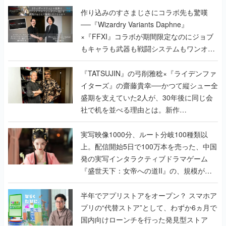
作り込みのすさまじさにコラボ先も驚嘆
──『Wizardry Variants Daphne』
×『FFXI』コラボが期間限定なのにジョブ
もキャラも武器も戦闘システムもワンオフ
で作り込まれた理由を両ディレクターに聞
く
『TATSUJIN』の弓削雅稔×『ライデンファ
イターズ』の齋藤貴幸──かつて縦シュー全
盛期を支えていた2人が、30年後に同じ会
社で机を並べる理由とは。新作
『TATSUJIN EXTREME』で初タッグを組
んだレジェンド2人に訊く開発秘話
実写映像1000分、ルート分岐100種類以
上。配信開始5日で100万本を売った、中国
発の実写インタラクティブドラマゲーム
『盛世天下：女帝への道II』の、規模が違
うこだわりをプロデューサーに聞いた
半年でアプリストアをオープン？ スマホア
プリの“代替ストア”として、わずか6ヵ月で
国内向けローンチを行った発見型ストア