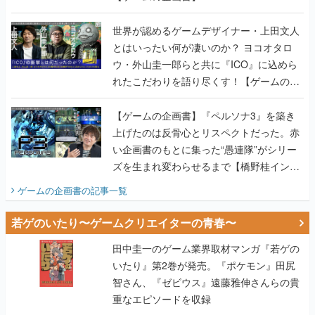
世界が認めるゲームデザイナー・上田文人
とはいったい何が凄いのか？ ヨコオタロ
ウ・外山圭一郎らと共に『ICO』に込めら
れたこだわりを語り尽くす！【ゲームの企
画書】
【ゲームの企画書】『ペルソナ3』を築き
上げたのは反骨心とリスペクトだった。赤
い企画書のもとに集った“愚連隊”がシリー
ズを生まれ変わらせるまで【橋野桂インタ
ビュー】
ゲームの企画書
の記事一覧
若ゲのいたり〜ゲームクリエイターの青春〜
田中圭一のゲーム業界取材マンガ『若ゲの
いたり』第2巻が発売。『ポケモン』田尻
智さん、『ゼビウス』遠藤雅伸さんらの貴
重なエピソードを収録