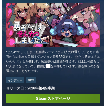
“ぜんめつ”してしまった勇者パーティから1人だけ選んで、ともに迷
宮からの脱出を目指すダンジョン探索RPGです。 ただし勇者は「は
い/いいえ」しか喋れず、魔法使いは魔法が使えず、戦士は可愛らし
い人形になっていて、僧侶は██を崇拝しています。誰を救うのかを
選ぶのは、あなたです。
インディー
RPG
リリース日：2026年第4四半期
Steamストアページ