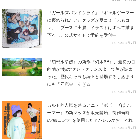
『ガールズバンドクライ』『ギャルゲーマー
に褒められたい』グッズが夏コミ「ふもコ
レ」 ブースに出展。イラストはすべて描き
下ろし。公式サイトで予約を受付中
2026年8月7日
『幻想水滸伝』の新作『幻水SP』、最初の目
的地が“あの”グレッグミンスターで胸が詰ま
った。歴代キャラも続々と登場するしあまり
にも「同窓会」すぎる
2026年8月7日
カルト的人気を誇るアニメ『ポピーザぱフォ
ーマー』の新グッズが販売開始。制作当時
の“絵コンテ”を使用したアパレルがおしゃれ
2026年8月7日