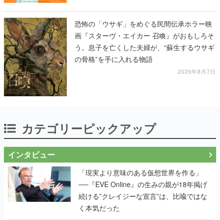
恐怖の「ウサギ」をめぐる民間伝承ホラー映
画『スターヴ・エイカー 召喚』がおもしろそ
う。息子を亡くした夫婦が、“蘇生するウサギ
の骨格”を手に入れる物語
2026年8月7日
カテゴリーピックアップ
インタビュー
「現実より意味のある仮想世界を作る」
──『EVE Online』の生みの親が18年掲げ
続ける”クレイジーな宣言”は、比喩ではな
く本気だった