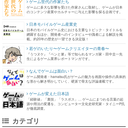
ゲーム世代の作家たち
ゲームに多大な影響を受けた作家さんに取材し、ゲームが日本
のコンテンツ産業やカルチャーに与えた影響を探る企画です。
日本モバイルゲーム産業史
日本のモバイルゲーム史における主要なトピック・タイトルを
網羅するほか、開発者へのインタビューや識者による解説を掲
載。約20年の歴史が一望できる決定版！
若ゲのいたり〜ゲームクリエイターの青春〜
『うつヌケ』『ペンと箸』等で知られるマンガ家・田中圭一先
生によるゲーム業界レポートマンガです。
なんでゲームは面白い？
ゲーム開発者・hamatsu氏がゲームの魅力を画面や操作の具体的
な形から解き明かしていく、硬派で骨太な評論連載です。
ゲームが変えた日本語
「経験値」「裏技」「ラスボス」… ゲームにまつわる言葉の起
源や用法の変遷を、コンピューター文化史研究家・タイニーP氏
が徹底調査。
カテゴリ