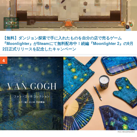
【無料】ダンジョン探索で手に入れたものを自分の店で売るゲーム
『Moonlighter』がSteamにて無料配布中！続編『Moonlighter 2』の9月
2日正式リリースを記念したキャンペーン
4