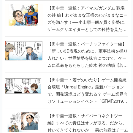
【田中圭一連載：アイマス/ガンダム 戦場
の絆 編】わがままな王様のわがままなニー
ズを満たす！──小山順一朗が貫く姿勢に、
ゲームクリエイターとしての矜持を見た
【若ゲのいたり最終回】
【田中圭一連載：バーチャファイター編】
「新しい3D表現のために、軍事技術を採り
入れたい」世界情勢を味方につけて、ゲー
ムに革命をもたらした鈴木 裕の功績【若ゲ
のいたり】
【田中圭一：若ゲのいたり】ゲーム開発統
合環境「Unreal Engine」最新バージョン
で、開発環境はどう変わる？ ゲーム業界向
けソリューションイベント「GTMF2019」
に行って、より理解を深めよう【PR】
【田中圭一連載：サイバーコネクトツー
編】すべての責任はオレが取る。だから、
付いてきてくれないか──男の熱意はチーム