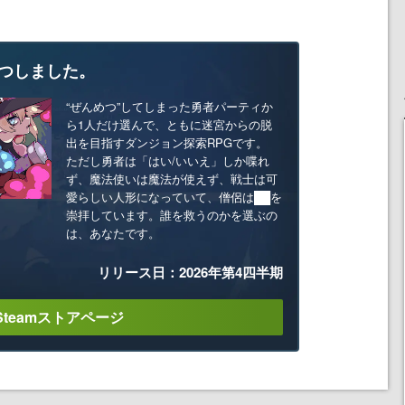
つしました。
“ぜんめつ”してしまった勇者パーティか
ら1人だけ選んで、ともに迷宮からの脱
出を目指すダンジョン探索RPGです。
ただし勇者は「はい/いいえ」しか喋れ
ず、魔法使いは魔法が使えず、戦士は可
愛らしい人形になっていて、僧侶は██を
崇拝しています。誰を救うのかを選ぶの
は、あなたです。
リリース日：2026年第4四半期
Steamストアページ