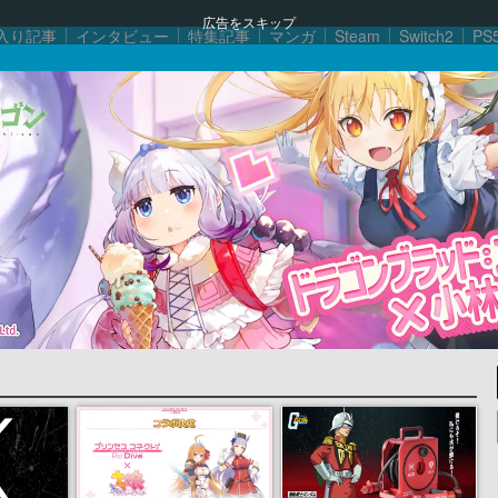
広告をスキップ
入り記事
インタビュー
特集記事
マンガ
Steam
Switch2
PS