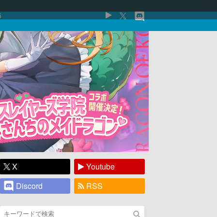
5
X
Youtube
Discord
RSS