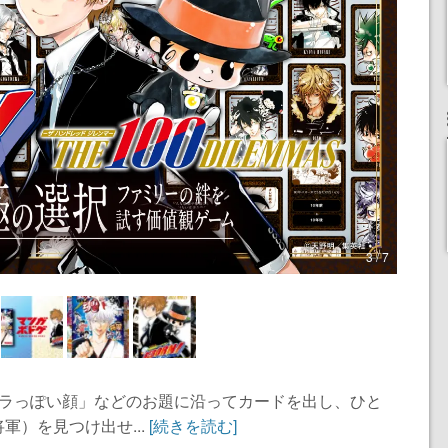
3 / 7
リラっぽい顔」などのお題に沿ってカードを出し、ひと
軍）を見つけ出せ...
[続きを読む]