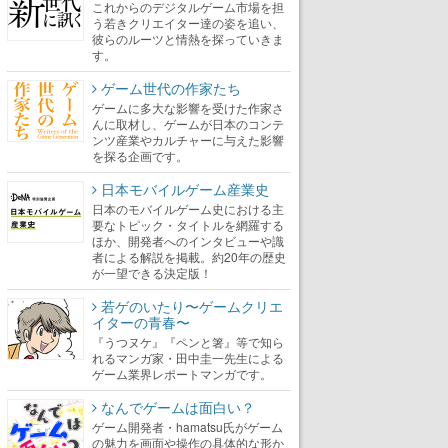
これからのデジタルゲーム市場を担
う若きクリエイター達の姿を追い、
彼らのルーツと情熱を探っていきま
す。
ゲーム世代の作家たち
ゲームに多大な影響を受けた作家さ
んに取材し、ゲームが日本のコンテ
ンツ産業やカルチャーに与えた影響
を探る企画です。
日本モバイルゲーム産業史
日本のモバイルゲーム史における主
要なトピック・タイトルを網羅する
ほか、開発者へのインタビューや識
者による解説を掲載。約20年の歴史
が一望できる決定版！
若ゲのいたり〜ゲームクリエ
イターの青春〜
『うつヌケ』『ペンと箸』等で知ら
れるマンガ家・田中圭一先生による
ゲーム業界レポートマンガです。
なんでゲームは面白い？
ゲーム開発者・hamatsu氏がゲーム
の魅力を画面や操作の具体的な形か