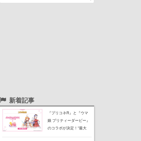
新着記事
『プリコネR』と『ウマ
娘 プリティーダービー』
のコラボが決定！“最大
170連無料”の8.5周年キャ