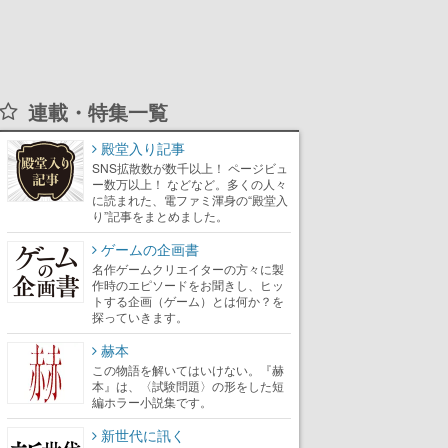
連載・特集一覧
殿堂入り記事
SNS拡散数が数千以上！ ページビュ
ー数万以上！ などなど。多くの人々
に読まれた、電ファミ渾身の“殿堂入
り”記事をまとめました。
ゲームの企画書
名作ゲームクリエイターの方々に製
作時のエピソードをお聞きし、ヒッ
トする企画（ゲーム）とは何か？を
探っていきます。
赫本
この物語を解いてはいけない。『赫
本』は、〈試験問題〉の形をした短
編ホラー小説集です。
新世代に訊く