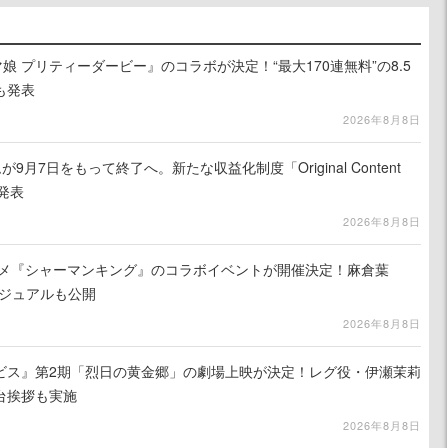
娘 プリティーダービー』のコラボが決定！“最大170連無料”の8.5
も発表
2026年8月8日
月7日をもって終了へ。新たな収益化制度「Original Content
を発表
2026年8月8日
ニメ『シャーマンキング』のコラボイベントが開催決定！麻倉葉
ビジュアルも公開
2026年8月8日
ビス』第2期「烈日の黄金郷」の劇場上映が決定！レグ役・伊瀬茉莉
台挨拶も実施
2026年8月8日