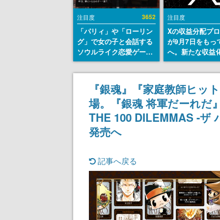
3652
注目度
注目度
「パリィ」や「ローリン
Xの収益分配プ
グ」で女の子と会話する
が9月7日をもっ
ソウルライク恋愛ゲーム
へ。新たな収益
『小早川さんはソウルラ
「Original Cont
イク』無料公開。返事に
Rewards Prog
失敗すると「YOU
発表
『銀魂』『家庭教師ヒット
DIED」
場。『銀魂 将軍だーれだ』
THE 100 DILEMMAS
発売へ
記事へ戻る