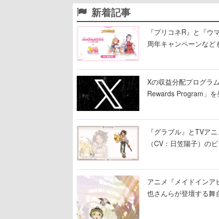
新着記事
『プリコネR』と『ウマ
周年キャンペーンなど
Xの収益分配プログラムが9
Rewards Program」
『グラブル』とTVア
（CV：日笠陽子）の
アニメ『メイドインア
也さんらが登壇する舞