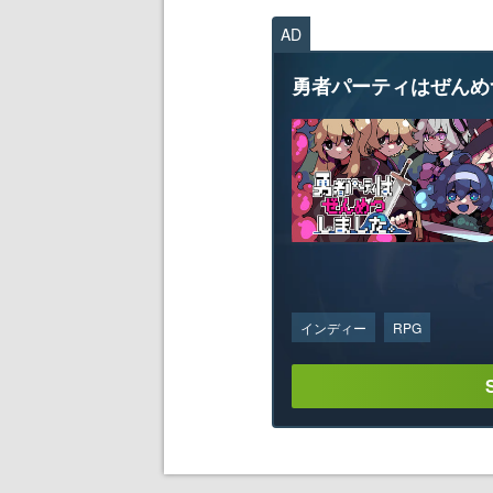
AD
勇者パーティはぜんめ
インディー
RPG