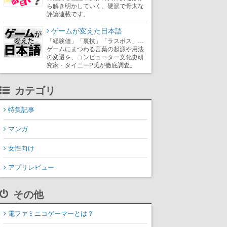
ら解き明かしていく、硬派で骨太な
評論連載です。
ゲームが変えた日本語
「経験値」「裏技」「ラスボス」…
ゲームにまつわる言葉の起源や用法
の変遷を、コンピューター文化史研
究家・タイニーP氏が徹底調査。
カテゴリ
特集記事
マンガ
女性向け
アプリレビュー
その他
電ファミニコゲーマーとは？