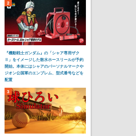
2
『機動戦士ガンダム』の「シャア専用ザク
Ⅱ」をイメージした散水ホースリールが予約
開始。本体にはシャアのパーソナルマークや
ジオン公国軍のエンブレム、型式番号などを
配置
3