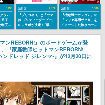
3190
2574
1606
注目度
注目度
ログラム
『プリコネR』と『ウマ
『機動戦士ガンダム』の
て終了
娘 プリティーダービー』
「シャア専用ザクⅡ」を
化制度
のコラボが決定！“最大
イメージした散水ホース
ent
170連無料”の8.5周年キ
リールが予約開始。本体
ram」を
ャンペーンなども発表
にはシャアのパーソナル
マークやジオン公国軍の
マンREBORN!』のボードゲームが登
エンブレム、型式番号な
、『家庭教師ヒットマンREBORN!
どを配置
 -ザ ハンドレッド ジレンマ-』が12月20日に