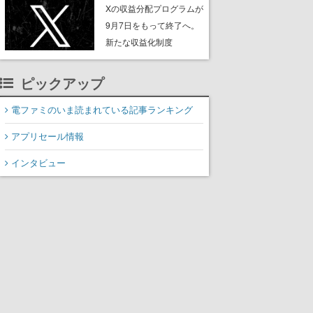
ンペーンなども発表
Xの収益分配プログラムが
9月7日をもって終了へ。
新たな収益化制度
「Original Content
Rewards Program」を発
ピックアップ
表
電ファミのいま読まれている記事ランキング
アプリセール情報
インタビュー