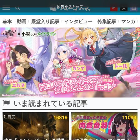
広告をスキップ
赫本
動画
殿堂入り記事
インタビュー
特集記事
マンガ
いま読まれている記事
ピックアップ
注目度
16819
注目度
11099
電ファミのいま読まれている記事ランキング
アプリセール情報