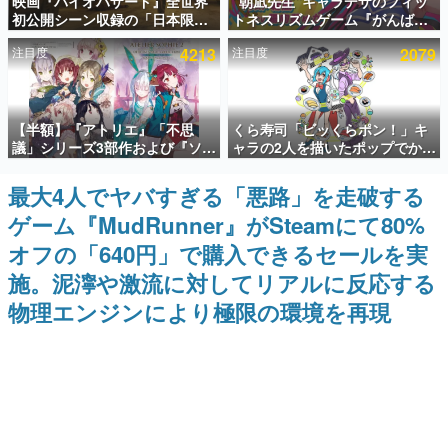
映画『バイオハザード』全世界
“朝凪先生”キャラデザのフィッ
初公開シーン収録の「日本限
トネスリズムゲーム『がんば
インタビュー
定」予告映像が解禁。バイオの
れ！チアリズム』Steamストア
注目度
4213
注目度
2079
日（8月10日）にあわせて、
ページが公開。キャラクターの
連載・特集一覧
「ラクーンシティ総合病院」へ
CVは陽向葵ゅかさん
行く配達人の姿が披露
殿堂入り記事
【半額】『アトリエ』「不思
くら寿司「ビッくらポン！」キ
SNS拡散数が数千以上！ ページビュー数万以上！ などな
ど。多くの人々に読まれた、電ファミ渾身の“殿堂入り”記
議」シリーズ3部作および『ソフ
ャラの2人を描いたポップでかわ
事をまとめました。
ィーのアトリエ2』公式画集の
いいコラボイラストが公開。コ
Kindle版が50%オフとなるセー
ラボイラストを使用した限定T
最大4人でヤバすぎる「悪路」を走破する
ゲームの企画書
ルが開催中。各作品の設定画や
シャツ&ステッカーがアソビシ
名作ゲームクリエイターの方々に製作時のエピソードをお
ゲーム『MudRunner』がSteamにて80%
美麗なイラストの数々をふんだ
ステム主催「Akaku展」にて販
聞きし、ヒットする企画（ゲーム）とは何か？を探ってい
んに収録
売へ
きます。
オフの「640円」で購入できるセールを実
赫本
施。泥濘や激流に対してリアルに反応する
この物語を解いてはいけない。『赫本』は、〈試験問題〉
物理エンジンにより極限の環境を再現
の形をした短編ホラー小説集です。
新世代に訊く
これからのデジタルゲーム市場を担う若きクリエイター達
の姿を追い、彼らのルーツと情熱を探っていきます。
ゲーム世代の作家たち
ゲームに多大な影響を受けた作家さんに取材し、ゲームが