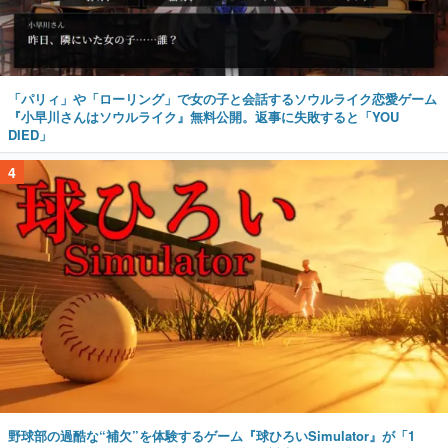
「パリィ」や「ローリング」で女の子と会話するソウルライク恋愛ゲーム
『小早川さんはソウルライク』無料公開。返事に失敗すると「YOU
DIED」
4
野球部の過酷な“補欠”を体験するゲーム『球ひろいSimulator』が「1