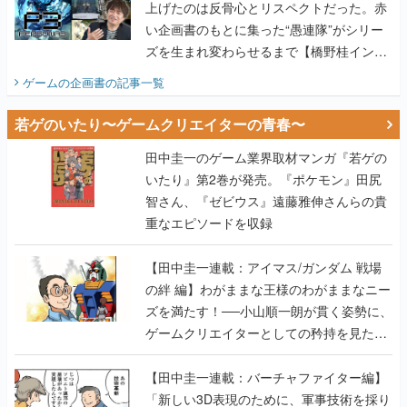
上げたのは反骨心とリスペクトだった。赤
い企画書のもとに集った“愚連隊”がシリー
ズを生まれ変わらせるまで【橋野桂インタ
ビュー】
ゲームの企画書
の記事一覧
若ゲのいたり〜ゲームクリエイターの青春〜
田中圭一のゲーム業界取材マンガ『若ゲの
いたり』第2巻が発売。『ポケモン』田尻
智さん、『ゼビウス』遠藤雅伸さんらの貴
重なエピソードを収録
【田中圭一連載：アイマス/ガンダム 戦場
の絆 編】わがままな王様のわがままなニー
ズを満たす！──小山順一朗が貫く姿勢に、
ゲームクリエイターとしての矜持を見た
【若ゲのいたり最終回】
【田中圭一連載：バーチャファイター編】
「新しい3D表現のために、軍事技術を採り