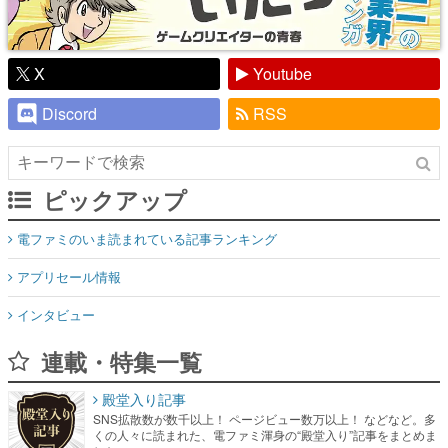
X
Youtube
Discord
RSS
ピックアップ
電ファミのいま読まれている記事ランキング
アプリセール情報
インタビュー
連載・特集一覧
殿堂入り記事
SNS拡散数が数千以上！ ページビュー数万以上！ などなど。多
くの人々に読まれた、電ファミ渾身の“殿堂入り”記事をまとめま