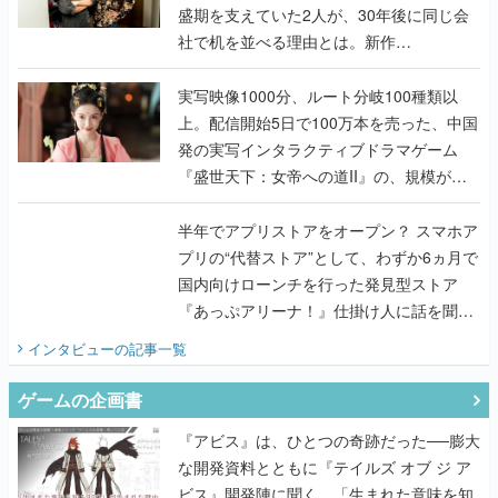
盛期を支えていた2人が、30年後に同じ会
社で机を並べる理由とは。新作
『TATSUJIN EXTREME』で初タッグを組
んだレジェンド2人に訊く開発秘話
実写映像1000分、ルート分岐100種類以
上。配信開始5日で100万本を売った、中国
発の実写インタラクティブドラマゲーム
『盛世天下：女帝への道II』の、規模が違
うこだわりをプロデューサーに聞いた
半年でアプリストアをオープン？ スマホア
プリの“代替ストア”として、わずか6ヵ月で
国内向けローンチを行った発見型ストア
『あっぷアリーナ！』仕掛け人に話を聞い
てみた
インタビュー
の記事一覧
ゲームの企画書
『アビス』は、ひとつの奇跡だった──膨大
な開発資料とともに『テイルズ オブ ジ ア
ビス』開発陣に聞く、「生まれた意味を知