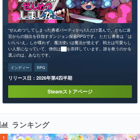
“ぜんめつ”してしまった勇者パーティから1人だけ選んで、ともに迷
宮からの脱出を目指すダンジョン探索RPGです。 ただし勇者は「は
い/いいえ」しか喋れず、魔法使いは魔法が使えず、戦士は可愛らし
い人形になっていて、僧侶は██を崇拝しています。誰を救うのかを
選ぶのは、あなたです。
インディー
RPG
リリース日：2026年第4四半期
Steamストアページ
ランキング
1