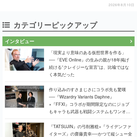
2026年8月10日
カテゴリーピックアップ
インタビュー
「現実より意味のある仮想世界を作る」
──『EVE Online』の生みの親が18年掲げ
続ける”クレイジーな宣言”は、比喩ではな
く本気だった
作り込みのすさまじさにコラボ先も驚嘆
──『Wizardry Variants Daphne』
×『FFXI』コラボが期間限定なのにジョブ
もキャラも武器も戦闘システムもワンオフ
で作り込まれた理由を両ディレクターに聞
く
『TATSUJIN』の弓削雅稔×『ライデンファ
イターズ』の齋藤貴幸──かつて縦シュー全