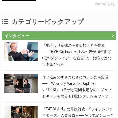
2026年8月7日
カテゴリーピックアップ
インタビュー
「現実より意味のある仮想世界を作る」
──『EVE Online』の生みの親が18年掲げ
続ける”クレイジーな宣言”は、比喩ではな
く本気だった
作り込みのすさまじさにコラボ先も驚嘆
──『Wizardry Variants Daphne』
×『FFXI』コラボが期間限定なのにジョブ
もキャラも武器も戦闘システムもワンオフ
で作り込まれた理由を両ディレクターに聞
く
『TATSUJIN』の弓削雅稔×『ライデンファ
イターズ』の齋藤貴幸──かつて縦シュー全