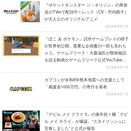
『ポケットモンスター ジ・オリジン』の再放
送がTVerで配信中！レッド（CV：竹内順子）
が主人公のオリジナルアニメ
2026年8月7日
『ぽこ あ ポケモン』試作ゲームプレイの様子
が世界初公開、貴重な企画書の一部も見れち
ゃう。ゲームフリーク・大森滋氏が開発秘話
を語る動画がゲームフリーク公式YouTubeで
公開中
2026年8月7日
カプコンが令和8年熊本地震への支援として
「義援金1000万円」の寄付を発表
2026年8月7日
『デビル メイ クライ 5』の激辛担々麺「デビ
ル メイ カライ」が爆誕。“スタイリッシュに
完食しました”と公式が報告