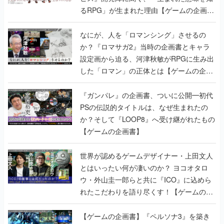
るRPG」が生まれた理由【ゲームの企画
書】
なにが、人を「ロマンシング」させるの
か？『ロマサガ2』当時の企画書とキャラ
設定画から迫る、河津秋敏がRPGに生み出
した「ロマン」の正体とは【ゲームの企画
書】
『ガンパレ』の企画書、ついに公開━初代
PSの伝説的タイトルは、なぜ生まれたの
か？そして『LOOP8』へ受け継がれたもの
【ゲームの企画書】
世界が認めるゲームデザイナー・上田文人
とはいったい何が凄いのか？ ヨコオタロ
ウ・外山圭一郎らと共に『ICO』に込めら
れたこだわりを語り尽くす！【ゲームの企
画書】
【ゲームの企画書】『ペルソナ3』を築き