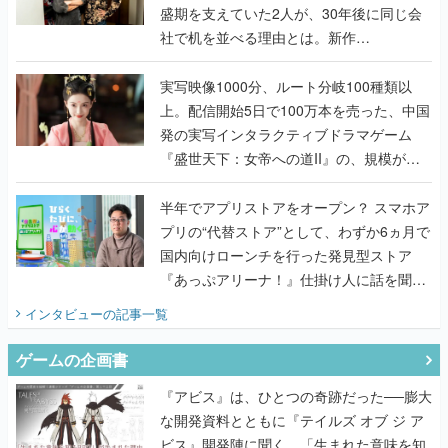
盛期を支えていた2人が、30年後に同じ会
社で机を並べる理由とは。新作
『TATSUJIN EXTREME』で初タッグを組
んだレジェンド2人に訊く開発秘話
実写映像1000分、ルート分岐100種類以
上。配信開始5日で100万本を売った、中国
発の実写インタラクティブドラマゲーム
『盛世天下：女帝への道II』の、規模が違
うこだわりをプロデューサーに聞いた
半年でアプリストアをオープン？ スマホア
プリの“代替ストア”として、わずか6ヵ月で
国内向けローンチを行った発見型ストア
『あっぷアリーナ！』仕掛け人に話を聞い
てみた
インタビュー
の記事一覧
ゲームの企画書
『アビス』は、ひとつの奇跡だった──膨大
な開発資料とともに『テイルズ オブ ジ ア
ビス』開発陣に聞く、「生まれた意味を知