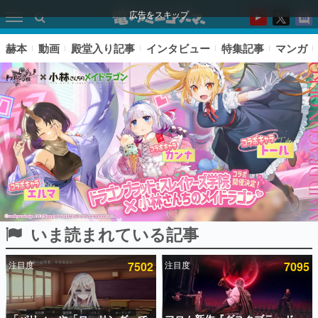
広告をスキップ
赫本
動画
殿堂入り記事
インタビュー
特集記事
マンガ
いま読まれている記事
ピックアップ
注目度
7502
注目度
7095
電ファミのいま読まれている記事ランキング
アプリセール情報