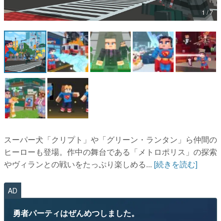
1 / 7
マンガ
女性向け
アプリレビュー
その他
電ファミニコゲーマーとは？
運営：株式会社マレ
スーパー犬「クリプト」や「グリーン・ランタン」ら仲間の
ヒーローも登場。作中の舞台である「メトロポリス」の探索
やヴィランとの戦いをたっぷり楽しめる...
[続きを読む]
AD
勇者パーティはぜんめつしました。