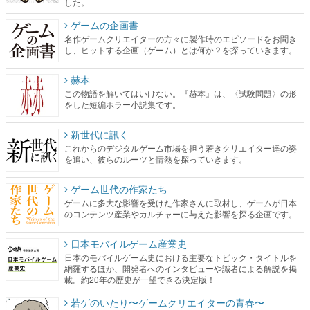
した。
ゲームの企画書
名作ゲームクリエイターの方々に製作時のエピソードをお聞き
し、ヒットする企画（ゲーム）とは何か？を探っていきます。
赫本
この物語を解いてはいけない。『赫本』は、〈試験問題〉の形
をした短編ホラー小説集です。
新世代に訊く
これからのデジタルゲーム市場を担う若きクリエイター達の姿
を追い、彼らのルーツと情熱を探っていきます。
ゲーム世代の作家たち
ゲームに多大な影響を受けた作家さんに取材し、ゲームが日本
のコンテンツ産業やカルチャーに与えた影響を探る企画です。
日本モバイルゲーム産業史
日本のモバイルゲーム史における主要なトピック・タイトルを
網羅するほか、開発者へのインタビューや識者による解説を掲
載。約20年の歴史が一望できる決定版！
若ゲのいたり〜ゲームクリエイターの青春〜