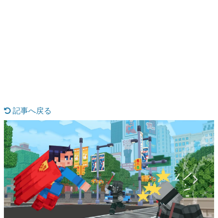
日本のコンテンツ産業やカルチャーに与えた影響を探る企
画です。
日本モバイルゲーム産業史
日本のモバイルゲーム史における主要なトピック・タイト
ルを網羅するほか、開発者へのインタビューや識者による
解説を掲載。約20年の歴史が一望できる決定版！
若ゲのいたり〜ゲームクリエイターの青春〜
『うつヌケ』『ペンと箸』等で知られるマンガ家・田中圭
一先生によるゲーム業界レポートマンガです。
記事へ戻る
なんでゲームは面白い？
ゲーム開発者・hamatsu氏がゲームの魅力を画面や操作の
具体的な形から解き明かしていく、硬派で骨太な評論連載
です。
ゲームが変えた日本語
「経験値」「裏技」「ラスボス」… ゲームにまつわる言葉
の起源や用法の変遷を、コンピューター文化史研究家・タ
イニーP氏が徹底調査。
カテゴリ
特集記事