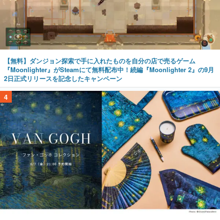
【無料】ダンジョン探索で手に入れたものを自分の店で売るゲーム
『Moonlighter』がSteamにて無料配布中！続編『Moonlighter 2』の9月
2日正式リリースを記念したキャンペーン
4