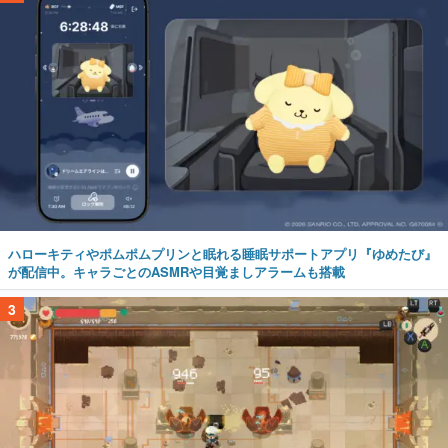
ハローキティやポムポムプリンと眠れる睡眠サポートアプリ『ゆめたび』
が配信中。キャラごとのASMRや目覚ましアラームも搭載
3