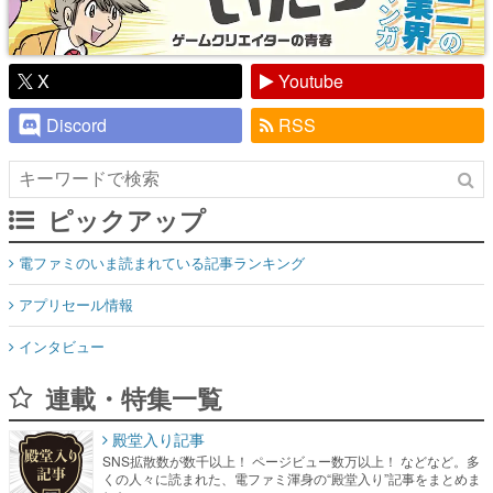
X
Youtube
Discord
RSS
ピックアップ
電ファミのいま読まれている記事ランキング
アプリセール情報
インタビュー
連載・特集一覧
殿堂入り記事
SNS拡散数が数千以上！ ページビュー数万以上！ などなど。多
くの人々に読まれた、電ファミ渾身の“殿堂入り”記事をまとめま