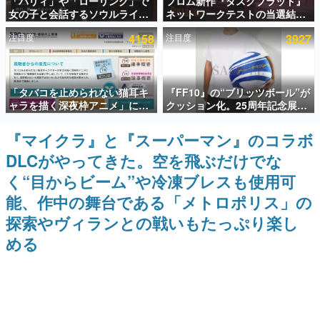
「パリィ」や「ローリング」で
フロム新作『ダスクブラッド』
女の子と会話するソウルライク
ネットワークテストの当選結果
インタビュー
恋愛ゲーム『小早川さんはソウ
が8月7日22時に発表。応募サイ
注目度
4158
注目度
3927
ルライク』無料公開。返事に失
トのマイページから確認可能、
連載・特集一覧
敗すると「YOU DIED」
テスト実施は8月21日～24日
殿堂入り記事
「タバコを止められない猫耳キ
『FF10』の“ブリッツボール”が
SNS拡散数が数千以上！ ページビュー数万以上！ などな
ど。多くの人々に読まれた、電ファミ渾身の“殿堂入り”記
ャラを描く深夜枠アニメ」に視
クッション化。25周年記念展
事をまとめました。
聴者の一部から批判意見。違法
「FINAL FANTASY X
薬物の使用と思しき描写も含め
MUSEUM-幻光の記憶-」のグッ
『マイクラ』と『スーパーマン』のコラボ
ゲームの企画書
て、BPOが議論を交わす
ズ情報が一部公開
名作ゲームクリエイターの方々に製作時のエピソードをお
DLCがやってきた。空を飛ぶだけでな
聞きし、ヒットする企画（ゲーム）とは何か？を探ってい
きます。
く“目からビーム”や冷凍ブレスも使用可
赫本
能、作中の舞台である「メトロポリス」の
この物語を解いてはいけない。『赫本』は、〈試験問題〉
探索やヴィランとの戦いもたっぷり楽し
の形をした短編ホラー小説集です。
める
新世代に訊く
これからのデジタルゲーム市場を担う若きクリエイター達
の姿を追い、彼らのルーツと情熱を探っていきます。
ゲーム世代の作家たち
ゲームに多大な影響を受けた作家さんに取材し、ゲームが