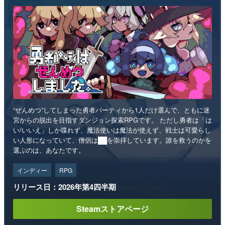
“ぜんめつ”してしまった勇者パーティから1人だけ選んで、ともに迷
宮からの脱出を目指すダンジョン探索RPGです。 ただし勇者は「は
い/いいえ」しか喋れず、魔法使いは魔法が使えず、戦士は可愛らし
い人形になっていて、僧侶は██を崇拝しています。誰を救うのかを
選ぶのは、あなたです。
インディー
RPG
リリース日：2026年第4四半期
Steamストアページ