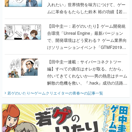
入れたい」世界情勢を味方につけて、ゲー
ムに革命をもたらした鈴木 裕の功績【若ゲ
のいたり】
【田中圭一：若ゲのいたり】ゲーム開発統
合環境「Unreal Engine」最新バージョン
で、開発環境はどう変わる？ ゲーム業界向
けソリューションイベント「GTMF2019」
に行って、より理解を深めよう【PR】
【田中圭一連載：サイバーコネクトツー
編】すべての責任はオレが取る。だから、
付いてきてくれないか──男の熱意はチーム
解散の危機を救い、『.hack』成功の活路を
開く。業界の快男児・松山 洋に流れる血は
若ゲのいたり〜ゲームクリエイターの青春〜
の記事一覧
『少年ジャンプ』色だった【若ゲのいた
り】