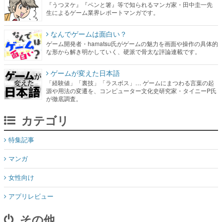
『うつヌケ』『ペンと箸』等で知られるマンガ家・田中圭一先
生によるゲーム業界レポートマンガです。
なんでゲームは面白い？
ゲーム開発者・hamatsu氏がゲームの魅力を画面や操作の具体的
な形から解き明かしていく、硬派で骨太な評論連載です。
ゲームが変えた日本語
「経験値」「裏技」「ラスボス」… ゲームにまつわる言葉の起
源や用法の変遷を、コンピューター文化史研究家・タイニーP氏
が徹底調査。
カテゴリ
特集記事
マンガ
女性向け
アプリレビュー
その他