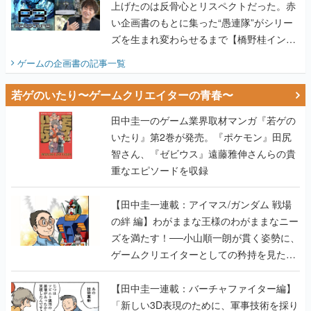
上げたのは反骨心とリスペクトだった。赤
い企画書のもとに集った“愚連隊”がシリー
ズを生まれ変わらせるまで【橋野桂インタ
ビュー】
ゲームの企画書
の記事一覧
若ゲのいたり〜ゲームクリエイターの青春〜
田中圭一のゲーム業界取材マンガ『若ゲの
いたり』第2巻が発売。『ポケモン』田尻
智さん、『ゼビウス』遠藤雅伸さんらの貴
重なエピソードを収録
【田中圭一連載：アイマス/ガンダム 戦場
の絆 編】わがままな王様のわがままなニー
ズを満たす！──小山順一朗が貫く姿勢に、
ゲームクリエイターとしての矜持を見た
【若ゲのいたり最終回】
【田中圭一連載：バーチャファイター編】
「新しい3D表現のために、軍事技術を採り