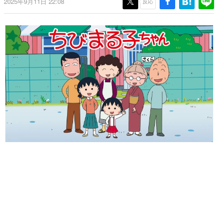
2025年9月11日 22:08
反応
日本のコンテンツ産業やカルチャーに与えた影響を探る企
画です。
日本モバイルゲーム産業史
日本のモバイルゲーム史における主要なトピック・タイト
ルを網羅するほか、開発者へのインタビューや識者による
解説を掲載。約20年の歴史が一望できる決定版！
若ゲのいたり〜ゲームクリエイターの青春〜
『うつヌケ』『ペンと箸』等で知られるマンガ家・田中圭
一先生によるゲーム業界レポートマンガです。
なんでゲームは面白い？
ゲーム開発者・hamatsu氏がゲームの魅力を画面や操作の
具体的な形から解き明かしていく、硬派で骨太な評論連載
です。
ゲームが変えた日本語
「経験値」「裏技」「ラスボス」… ゲームにまつわる言葉
の起源や用法の変遷を、コンピューター文化史研究家・タ
イニーP氏が徹底調査。
カテゴリ
特集記事