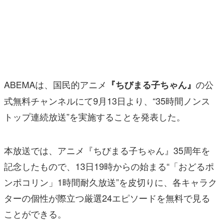
マンガ
女性向け
アプリレビュー
その他
ABEMAは、国民的アニメ
の公
『ちびまる子ちゃん』
式無料チャンネルにて9月13日より、“35時間ノンス
電ファミニコゲーマーとは？
トップ連続放送”を実施することを発表した。
運営：株式会社マレ
本放送では、アニメ『ちびまる子ちゃん』35周年を
記念したもので、13日19時からの始まる“「おどるポ
ンポコリン」1時間耐久放送”を皮切りに、各キャラク
ターの個性が際立つ厳選24エピソードを無料で見る
ことができる。