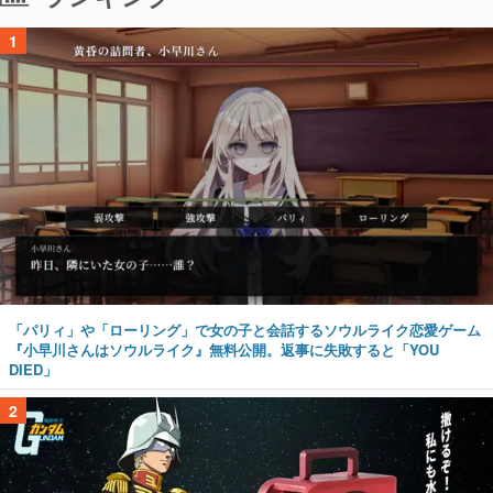
1
「パリィ」や「ローリング」で女の子と会話するソウルライク恋愛ゲーム
『小早川さんはソウルライク』無料公開。返事に失敗すると「YOU
DIED」
2