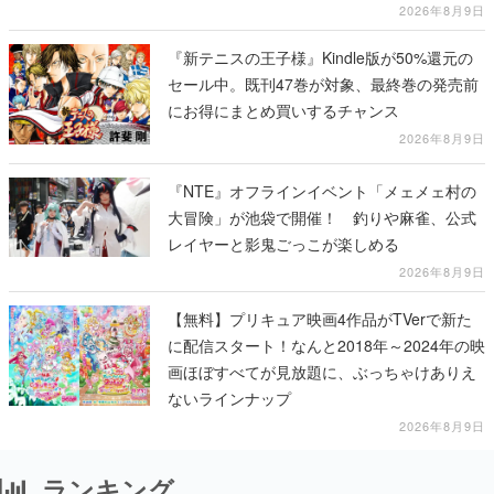
テージショーや没入型のホラー体験も楽しめ
2026年8月9日
る
『新テニスの王子様』Kindle版が50%還元の
セール中。既刊47巻が対象、最終巻の発売前
にお得にまとめ買いするチャンス
2026年8月9日
『NTE』オフラインイベント「メェメェ村の
大冒険」が池袋で開催！ 釣りや麻雀、公式
レイヤーと影鬼ごっこが楽しめる
2026年8月9日
【無料】プリキュア映画4作品がTVerで新た
に配信スタート！なんと2018年～2024年の映
画ほぼすべてが見放題に、ぶっちゃけありえ
ないラインナップ
2026年8月9日
ランキング