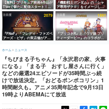
【無料】プリキュア映画4作品が
『機動戦士ガンダム』の「シャ
TVerで新たに配信スタート！な
ア専用ザクⅡ」をイメージした
インタビュー
んと2018年～2024年の映画ほぼ
散水ホースリールが予約開始。
注目度
2079
注目度
1991
すべてが見放題に、ぶっちゃけ
本体にはシャアのパーソナルマ
連載・特集一覧
ありえないラインナップ
ークやジオン公国軍のエンブレ
ム、型式番号などを配置
殿堂入り記事
SNS拡散数が数千以上！ ページビュー数万以上！ などな
『FNaF』「フレディ・ファズベ
『プリコネR』と『ウマ娘 プリ
ど。多くの人々に読まれた、電ファミ渾身の“殿堂入り”記
アーズ・ピザ」の実店舗がアメ
ティーダービー』のコラボが決
事をまとめました。
リカの商業施設「American
定！“最大170連無料”の8.5周年
Dream」に2027年オープン！
キャンペーンなども発表
ゲームの企画書
ホーム
ニュース
ScottGamesとの共同開発、食
名作ゲームクリエイターの方々に製作時のエピソードをお
聞きし、ヒットする企画（ゲーム）とは何か？を探ってい
事だけでなくステージショーや
『ちびまる子ちゃん』「永沢君の家、火事
きます。
没入型のホラー体験も楽しめる
になる」「まる子 おすし屋さんに行く」
赫本
この物語を解いてはいけない。『赫本』は、〈試験問題〉
などの厳選24エピソードが35時間ぶっ続
の形をした短編ホラー小説集です。
けで放送決定。「おどるポンポコリン」1
時間耐久も。アニメ35周年記念で9月13日
新世代に訊く
これからのデジタルゲーム市場を担う若きクリエイター達
19時よりABEMAにて放送
の姿を追い、彼らのルーツと情熱を探っていきます。
ゲーム世代の作家たち
ゲームに多大な影響を受けた作家さんに取材し、ゲームが