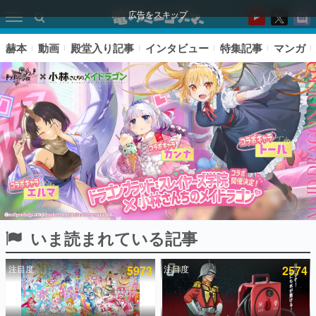
広告をスキップ
赫本
動画
殿堂入り記事
インタビュー
特集記事
マンガ
いま読まれている記事
ピックアップ
注目度
5973
注目度
2574
電ファミのいま読まれている記事ランキング
アプリセール情報