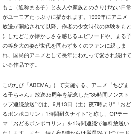
もこ（通称まる子）と友人や家族とのさりげない日常
がユーモアたっぷりに描かれます。1990年にアニメ
放送が開始されて以降、作者の少女時代の体験をもと
にしたどこか懐かしさを感じるエピソードや、まる子
の等身大の姿が世代を問わず多くのファンに親しま
れ、国民的アニメとして長年にわたって愛され続けて
いる作品です。
このたび「ABEMA」にて実施する、アニメ『ちびま
る子ちゃん』放送35周年を記念した“35時間ノンスト
ップ連続放送”では、9月13日（土）夜7時より“「おど
るポンポコリン」1時間耐久ナイト”と称し、OPテー
マ「おどるポンポコリン」を1時間連続で無料放送い
たします。また、続く夜8時からは厳選24エピソード