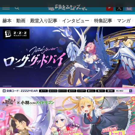
広告をスキップ
赫本
動画
殿堂入り記事
インタビュー
特集記事
マンガ
ピックアップ
電ファミのいま読まれている記事ランキング
アプリセール情報