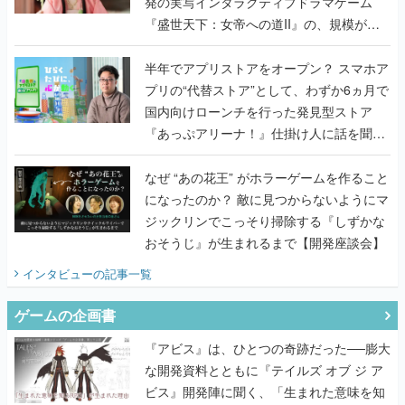
発の実写インタラクティブドラマゲーム
『盛世天下：女帝への道II』の、規模が違
うこだわりをプロデューサーに聞いた
半年でアプリストアをオープン？ スマホア
プリの“代替ストア”として、わずか6ヵ月で
国内向けローンチを行った発見型ストア
『あっぷアリーナ！』仕掛け人に話を聞い
てみた
なぜ “あの花王” がホラーゲームを作ること
になったのか？ 敵に見つからないようにマ
ジックリンでこっそり掃除する『しずかな
おそうじ』が生まれるまで【開発座談会】
インタビュー
の記事一覧
ゲームの企画書
『アビス』は、ひとつの奇跡だった──膨大
な開発資料とともに『テイルズ オブ ジ ア
ビス』開発陣に聞く、「生まれた意味を知