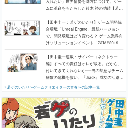
入れたい」世界情勢を味方につけて、ゲー
ムに革命をもたらした鈴木 裕の功績【若ゲ
のいたり】
【田中圭一：若ゲのいたり】ゲーム開発統
合環境「Unreal Engine」最新バージョン
で、開発環境はどう変わる？ ゲーム業界向
けソリューションイベント「GTMF2019」
に行って、より理解を深めよう【PR】
【田中圭一連載：サイバーコネクトツー
編】すべての責任はオレが取る。だから、
付いてきてくれないか──男の熱意はチーム
解散の危機を救い、『.hack』成功の活路を
開く。業界の快男児・松山 洋に流れる血は
若ゲのいたり〜ゲームクリエイターの青春〜
の記事一覧
『少年ジャンプ』色だった【若ゲのいた
り】