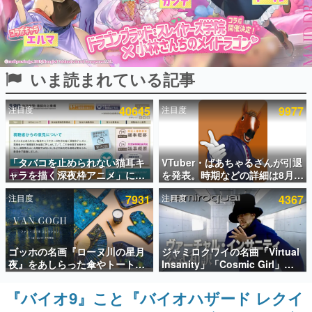
インタビュー
連載・特集一覧
いま読まれている記事
殿堂入り記事
SNS拡散数が数千以上！ ページビュー数万以上！ などな
ど。多くの人々に読まれた、電ファミ渾身の“殿堂入り”記
注目度
40645
注目度
9977
事をまとめました。
ゲームの企画書
名作ゲームクリエイターの方々に製作時のエピソードをお
聞きし、ヒットする企画（ゲーム）とは何か？を探ってい
「タバコを止められない猫耳キ
VTuber・ばあちゃるさんが引退
きます。
ャラを描く深夜枠アニメ」に視
を発表。時期などの詳細は8月9
聴者の一部から批判意見。違法
日15時からの配信で説明
赫本
注目度
7931
注目度
4367
薬物の使用と思しき描写も含め
この物語を解いてはいけない。『赫本』は、〈試験問題〉
て、BPOが議論を交わす
の形をした短編ホラー小説集です。
新世代に訊く
ゴッホの名画『ローヌ川の星月
ジャミロクワイの名曲「Virtual
これからのデジタルゲーム市場を担う若きクリエイター達
夜』をあしらった傘やトートバ
Insanity」「Cosmic Girl」
の姿を追い、彼らのルーツと情熱を探っていきます。
ッグなどが登場。8月7日21時よ
「Canned Heat」公式日本語字
り2日間限定で予約販売
幕付きMVがいきなり公開！
『バイオ9』こと『バイオハザード レクイ
ゲーム世代の作家たち
「SUMMER SONIC 2026」での
ゲームに多大な影響を受けた作家さんに取材し、ゲームが