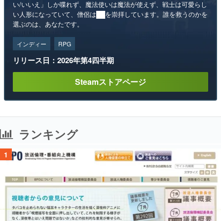
い/いいえ」しか喋れず、魔法使いは魔法が使えず、戦士は可愛らし
い人形になっていて、僧侶は██を崇拝しています。誰を救うのかを
選ぶのは、あなたです。
インディー
RPG
リリース日：2026年第4四半期
Steamストアページ
ランキング
1