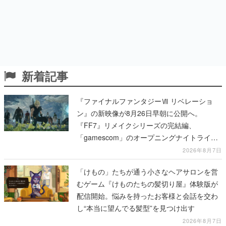
新着記事
『ファイナルファンタジーⅦ リベレーショ
ン』の新映像が8月26日早朝に公開へ。
『FF7』リメイクシリーズの完結編、
「gamescom」のオープニングナイトライブ
にてディレクターの浜口直樹氏が登壇する予
2026年8月7日
定
「けもの」たちが通う小さなヘアサロンを営
むゲーム『けものたちの髪切り屋』体験版が
配信開始。悩みを持ったお客様と会話を交わ
し“本当に望んでる髪型”を見つけ出す
2026年8月7日