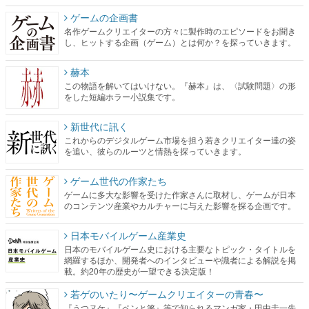
ゲームの企画書
名作ゲームクリエイターの方々に製作時のエピソードをお聞き
し、ヒットする企画（ゲーム）とは何か？を探っていきます。
赫本
この物語を解いてはいけない。『赫本』は、〈試験問題〉の形
をした短編ホラー小説集です。
新世代に訊く
これからのデジタルゲーム市場を担う若きクリエイター達の姿
を追い、彼らのルーツと情熱を探っていきます。
ゲーム世代の作家たち
ゲームに多大な影響を受けた作家さんに取材し、ゲームが日本
のコンテンツ産業やカルチャーに与えた影響を探る企画です。
日本モバイルゲーム産業史
日本のモバイルゲーム史における主要なトピック・タイトルを
網羅するほか、開発者へのインタビューや識者による解説を掲
載。約20年の歴史が一望できる決定版！
若ゲのいたり〜ゲームクリエイターの青春〜
『うつヌケ』『ペンと箸』等で知られるマンガ家・田中圭一先