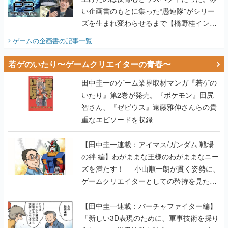
い企画書のもとに集った“愚連隊”がシリー
ズを生まれ変わらせるまで【橋野桂インタ
ビュー】
ゲームの企画書
の記事一覧
若ゲのいたり〜ゲームクリエイターの青春〜
田中圭一のゲーム業界取材マンガ『若ゲの
いたり』第2巻が発売。『ポケモン』田尻
智さん、『ゼビウス』遠藤雅伸さんらの貴
重なエピソードを収録
【田中圭一連載：アイマス/ガンダム 戦場
の絆 編】わがままな王様のわがままなニー
ズを満たす！──小山順一朗が貫く姿勢に、
ゲームクリエイターとしての矜持を見た
【若ゲのいたり最終回】
【田中圭一連載：バーチャファイター編】
「新しい3D表現のために、軍事技術を採り