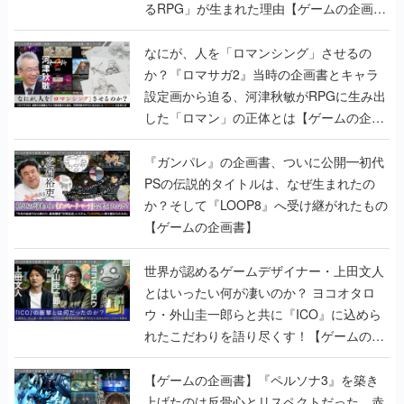
るRPG」が生まれた理由【ゲームの企画
書】
なにが、人を「ロマンシング」させるの
か？『ロマサガ2』当時の企画書とキャラ
設定画から迫る、河津秋敏がRPGに生み出
した「ロマン」の正体とは【ゲームの企画
書】
『ガンパレ』の企画書、ついに公開━初代
PSの伝説的タイトルは、なぜ生まれたの
か？そして『LOOP8』へ受け継がれたもの
【ゲームの企画書】
世界が認めるゲームデザイナー・上田文人
とはいったい何が凄いのか？ ヨコオタロ
ウ・外山圭一郎らと共に『ICO』に込めら
れたこだわりを語り尽くす！【ゲームの企
画書】
【ゲームの企画書】『ペルソナ3』を築き
上げたのは反骨心とリスペクトだった。赤