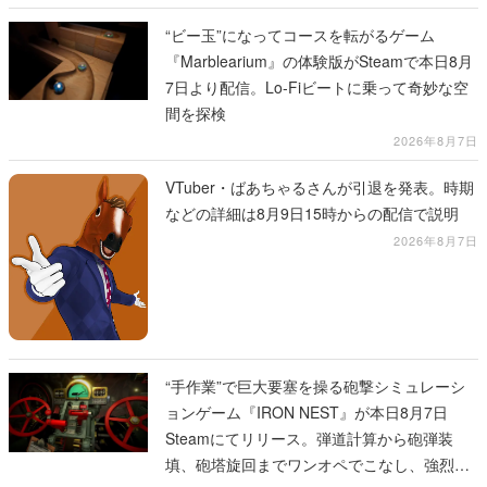
“ビー玉”になってコースを転がるゲーム
『Marblearium』の体験版がSteamで本日8月
7日より配信。Lo-Fiビートに乗って奇妙な空
間を探検
2026年8月7日
VTuber・ばあちゃるさんが引退を発表。時期
などの詳細は8月9日15時からの配信で説明
2026年8月7日
“手作業”で巨大要塞を操る砲撃シミュレーシ
ョンゲーム『IRON NEST』が本日8月7日
Steamにてリリース。弾道計算から砲弾装
填、砲塔旋回までワンオペでこなし、強烈な