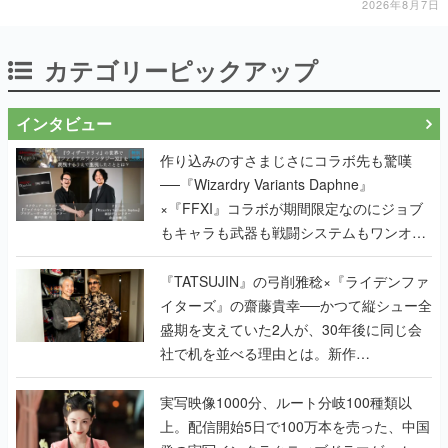
一撃をブチかませるロマンある作品
2026年8月7日
カテゴリーピックアップ
インタビュー
作り込みのすさまじさにコラボ先も驚嘆
──『Wizardry Variants Daphne』
×『FFXI』コラボが期間限定なのにジョブ
もキャラも武器も戦闘システムもワンオフ
で作り込まれた理由を両ディレクターに聞
く
『TATSUJIN』の弓削雅稔×『ライデンファ
イターズ』の齋藤貴幸──かつて縦シュー全
盛期を支えていた2人が、30年後に同じ会
社で机を並べる理由とは。新作
『TATSUJIN EXTREME』で初タッグを組
んだレジェンド2人に訊く開発秘話
実写映像1000分、ルート分岐100種類以
上。配信開始5日で100万本を売った、中国