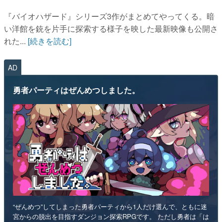
『バイオハザード』シリーズ3作がまとめてやってくる。暗
い洋館を銃を片手に探索する様子を映した最新映像も公開さ
れた...
[続きを読む]
AD
勇者パーティはぜんめつしました。
“ぜんめつ”してしまった勇者パーティから1人だけ選んで、ともに迷
宮からの脱出を目指すダンジョン探索RPGです。 ただし勇者は「は