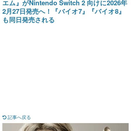
エム』がNintendo Switch 2 向けに2026年
9年ぶりとなる日本公演を記念し
日本のコンテンツ産業やカルチャーに与えた影響を探る企
て
2月27日発売へ！『バイオ7』『バイオ8』
画です。
も同日発売される
日本モバイルゲーム産業史
日本のモバイルゲーム史における主要なトピック・タイト
ルを網羅するほか、開発者へのインタビューや識者による
解説を掲載。約20年の歴史が一望できる決定版！
若ゲのいたり〜ゲームクリエイターの青春〜
『うつヌケ』『ペンと箸』等で知られるマンガ家・田中圭
一先生によるゲーム業界レポートマンガです。
なんでゲームは面白い？
ゲーム開発者・hamatsu氏がゲームの魅力を画面や操作の
具体的な形から解き明かしていく、硬派で骨太な評論連載
です。
ゲームが変えた日本語
「経験値」「裏技」「ラスボス」… ゲームにまつわる言葉
の起源や用法の変遷を、コンピューター文化史研究家・タ
イニーP氏が徹底調査。
カテゴリ
記事へ戻る
特集記事