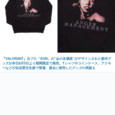
『VALORANT』元プロ「GON」の“あの名場面”がデザインされた新作グ
ッズが本日8月5日より期間限定で発売。Tシャツやコインケース、アクキ
ーなどが全品受注生産で登場、過去に発売したグッズの再販も