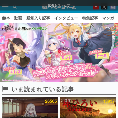
広告をスキップ
赫本
動画
殿堂入り記事
インタビュー
特集記事
マンガ
いま読まれている記事
ピックアップ
注目度
26565
注目度
13937
電ファミのいま読まれている記事ランキング
アプリセール情報