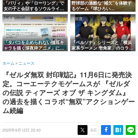
「パリィ」や「ローリング」で
野球部の過酷な“補欠”を体験す
女の子と会話するソウルライク
るゲーム『球ひろい
インタビュー
恋愛ゲーム『小早川さんはソウ
Simulator』が「1件」のウィッ
注目度
9251
注目度
8547
ルライク』無料公開。返事に失
シュリストをもとにチェコ語に
連載・特集一覧
敗すると「YOU DIED」
対応しSNSで話題に。『キング
ダム・カム』開発元やチェコの
殿堂入り記事
プロ野球選手から称賛の声
SNS拡散数が数千以上！ ページビュー数万以上！ などな
「タバコを止められない猫耳キ
『ペルソナ』シリーズと「横浜
ど。多くの人々に読まれた、電ファミ渾身の“殿堂入り”記
ャラを描く深夜枠アニメ」に視
家系ラーメン 壱角家」のコラボ
事をまとめました。
聴者の一部から批判意見。違法
が8月21日から開催。”はがく
薬物の使用と思しき描写も含め
れ”風とんこつラーメンや、おい
ゲームの企画書
ホーム
ニュース
て、BPOが議論を交わす
しく食べられるカレーラーメン
名作ゲームクリエイターの方々に製作時のエピソードをお
聞きし、ヒットする企画（ゲーム）とは何か？を探ってい
がラインナップ
『ゼルダ無双 封印戦記』11月6日に発売決
きます。
定。コーエーテクモゲームスが 『ゼルダ
赫本
この物語を解いてはいけない。『赫本』は、〈試験問題〉
の伝説 ティアーズ オブ ザ キングダム』
の形をした短編ホラー小説集です。
の過去を描くコラボ“無双”アクションゲー
ム続編
新世代に訊く
これからのデジタルゲーム市場を担う若きクリエイター達
の姿を追い、彼らのルーツと情熱を探っていきます。
2025年9月12日 22:43
反応
ゲーム世代の作家たち
ゲームに多大な影響を受けた作家さんに取材し、ゲームが