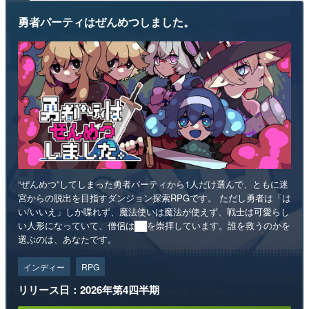
勇者パーティはぜんめつしました。
“ぜんめつ”してしまった勇者パーティから1人だけ選んで、ともに迷
宮からの脱出を目指すダンジョン探索RPGです。 ただし勇者は「は
い/いいえ」しか喋れず、魔法使いは魔法が使えず、戦士は可愛らし
い人形になっていて、僧侶は██を崇拝しています。誰を救うのかを
選ぶのは、あなたです。
インディー
RPG
リリース日：2026年第4四半期