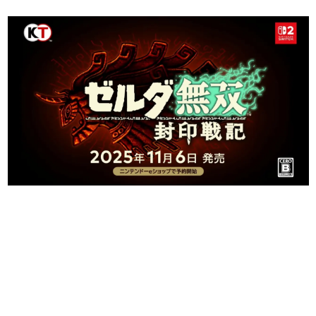
日本のコンテンツ産業やカルチャーに与えた影響を探る企
画です。
日本モバイルゲーム産業史
日本のモバイルゲーム史における主要なトピック・タイト
ルを網羅するほか、開発者へのインタビューや識者による
解説を掲載。約20年の歴史が一望できる決定版！
若ゲのいたり〜ゲームクリエイターの青春〜
『うつヌケ』『ペンと箸』等で知られるマンガ家・田中圭
一先生によるゲーム業界レポートマンガです。
なんでゲームは面白い？
ゲーム開発者・hamatsu氏がゲームの魅力を画面や操作の
具体的な形から解き明かしていく、硬派で骨太な評論連載
です。
ゲームが変えた日本語
「経験値」「裏技」「ラスボス」… ゲームにまつわる言葉
の起源や用法の変遷を、コンピューター文化史研究家・タ
イニーP氏が徹底調査。
カテゴリ
特集記事