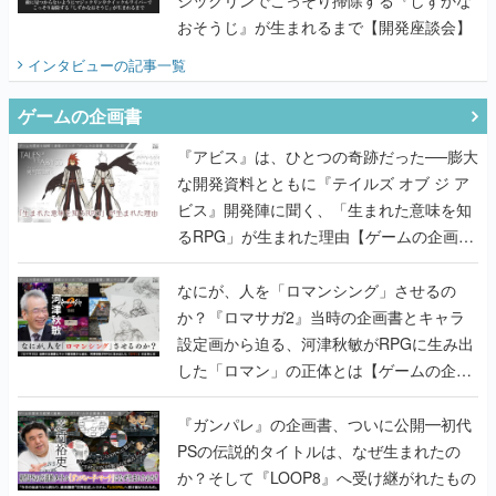
ジックリンでこっそり掃除する『しずかな
おそうじ』が生まれるまで【開発座談会】
インタビュー
の記事一覧
ゲームの企画書
『アビス』は、ひとつの奇跡だった──膨大
な開発資料とともに『テイルズ オブ ジ ア
ビス』開発陣に聞く、「生まれた意味を知
るRPG」が生まれた理由【ゲームの企画
書】
なにが、人を「ロマンシング」させるの
か？『ロマサガ2』当時の企画書とキャラ
設定画から迫る、河津秋敏がRPGに生み出
した「ロマン」の正体とは【ゲームの企画
書】
『ガンパレ』の企画書、ついに公開━初代
PSの伝説的タイトルは、なぜ生まれたの
か？そして『LOOP8』へ受け継がれたもの