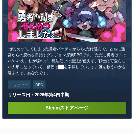
“ぜんめつ”してしまった勇者パーティから1人だけ選んで、ともに迷
宮からの脱出を目指すダンジョン探索RPGです。 ただし勇者は「は
い/いいえ」しか喋れず、魔法使いは魔法が使えず、戦士は可愛らし
い人形になっていて、僧侶は██を崇拝しています。誰を救うのかを
選ぶのは、あなたです。
インディー
RPG
リリース日：2026年第4四半期
Steamストアページ