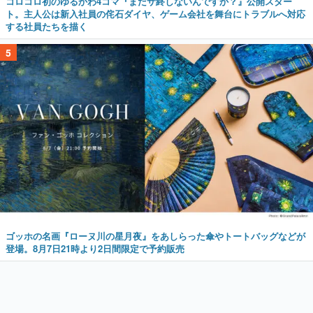
コロコロ初のゆるかわ4コマ『まだサ終しないんですか？』公開スター
ト。主人公は新入社員の侘石ダイヤ、ゲーム会社を舞台にトラブルへ対応
する社員たちを描く
5
ゴッホの名画『ローヌ川の星月夜』をあしらった傘やトートバッグなどが
登場。8月7日21時より2日間限定で予約販売