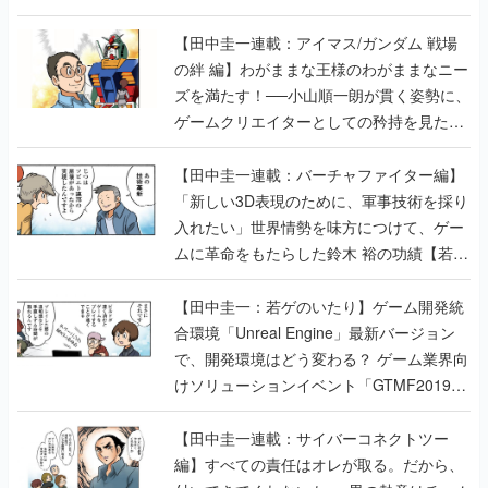
【田中圭一連載：アイマス/ガンダム 戦場
の絆 編】わがままな王様のわがままなニー
ズを満たす！──小山順一朗が貫く姿勢に、
ゲームクリエイターとしての矜持を見た
【若ゲのいたり最終回】
【田中圭一連載：バーチャファイター編】
「新しい3D表現のために、軍事技術を採り
入れたい」世界情勢を味方につけて、ゲー
ムに革命をもたらした鈴木 裕の功績【若ゲ
のいたり】
【田中圭一：若ゲのいたり】ゲーム開発統
合環境「Unreal Engine」最新バージョン
で、開発環境はどう変わる？ ゲーム業界向
けソリューションイベント「GTMF2019」
に行って、より理解を深めよう【PR】
【田中圭一連載：サイバーコネクトツー
編】すべての責任はオレが取る。だから、