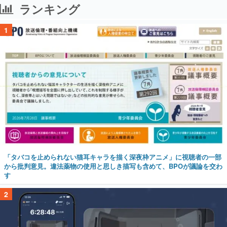
ランキング
1
「タバコを止められない猫耳キャラを描く深夜枠アニメ」に視聴者の一部
から批判意見。違法薬物の使用と思しき描写も含めて、BPOが議論を交わ
す
2