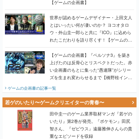
【ゲームの企画書】
世界が認めるゲームデザイナー・上田文人
とはいったい何が凄いのか？ ヨコオタロ
ウ・外山圭一郎らと共に『ICO』に込めら
れたこだわりを語り尽くす！【ゲームの企
画書】
【ゲームの企画書】『ペルソナ3』を築き
上げたのは反骨心とリスペクトだった。赤
い企画書のもとに集った“愚連隊”がシリー
ズを生まれ変わらせるまで【橋野桂インタ
ビュー】
ゲームの企画書
の記事一覧
若ゲのいたり〜ゲームクリエイターの青春〜
田中圭一のゲーム業界取材マンガ『若ゲの
いたり』第2巻が発売。『ポケモン』田尻
智さん、『ゼビウス』遠藤雅伸さんらの貴
重なエピソードを収録