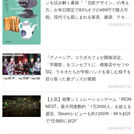
ンを読み解く書籍『「北欧デザイン」の考え
方』が本日限定で83%オフの499円で購入可
能。現代でも親しまれる家具、建築、テキス
タイル、工芸がわかる
2026年8月7日
『グノーシア』コラボカフェが開催決定。
「学園祭」をコンセプトに、模擬店やセツや
SQ、ラキオたちが学祭バンドを楽しむ様子を
切り取った新グッズが展開
2026年8月7日
【人気】砲撃シミュレーションゲーム『IRON
NEST』最大同接数約「1万2000人」を超える
盛況。Steamレビューも約1200件・99％好評
で“圧倒的に好評”
2026年8月7日