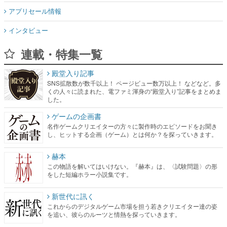
アプリセール情報
インタビュー
連載・特集一覧
殿堂入り記事
SNS拡散数が数千以上！ ページビュー数万以上！ などなど。多
くの人々に読まれた、電ファミ渾身の“殿堂入り”記事をまとめま
した。
ゲームの企画書
名作ゲームクリエイターの方々に製作時のエピソードをお聞き
し、ヒットする企画（ゲーム）とは何か？を探っていきます。
赫本
この物語を解いてはいけない。『赫本』は、〈試験問題〉の形
をした短編ホラー小説集です。
新世代に訊く
これからのデジタルゲーム市場を担う若きクリエイター達の姿
を追い、彼らのルーツと情熱を探っていきます。