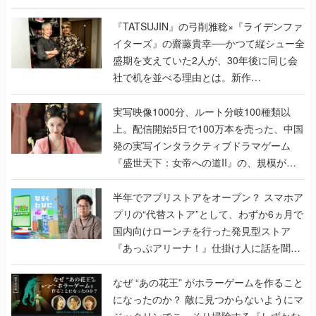
で作り込まれた理由を両ディレクターに聞
く
『TATSUJIN』の弓削雅稔×『ライデンファ
イターズ』の齋藤貴幸──かつて縦シュー全
盛期を支えていた2人が、30年後に同じ会
社で机を並べる理由とは。新作
『TATSUJIN EXTREME』で初タッグを組
んだレジェンド2人に訊く開発秘話
実写映像1000分、ルート分岐100種類以
上。配信開始5日で100万本を売った、中国
発の実写インタラクティブドラマゲーム
『盛世天下：女帝への道II』の、規模が違
うこだわりをプロデューサーに聞いた
半年でアプリストアをオープン？ スマホア
プリの“代替ストア”として、わずか6ヵ月で
国内向けローンチを行った発見型ストア
『あっぷアリーナ！』仕掛け人に話を聞い
てみた
なぜ “あの花王” がホラーゲームを作ること
になったのか？ 敵に見つからないようにマ