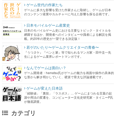
ゲーム世代の作家たち
ゲームに多大な影響を受けた作家さんに取材し、ゲームが日本
のコンテンツ産業やカルチャーに与えた影響を探る企画です。
日本モバイルゲーム産業史
日本のモバイルゲーム史における主要なトピック・タイトルを
網羅するほか、開発者へのインタビューや識者による解説を掲
載。約20年の歴史が一望できる決定版！
若ゲのいたり〜ゲームクリエイターの青春〜
『うつヌケ』『ペンと箸』等で知られるマンガ家・田中圭一先
生によるゲーム業界レポートマンガです。
なんでゲームは面白い？
ゲーム開発者・hamatsu氏がゲームの魅力を画面や操作の具体的
な形から解き明かしていく、硬派で骨太な評論連載です。
ゲームが変えた日本語
「経験値」「裏技」「ラスボス」… ゲームにまつわる言葉の起
源や用法の変遷を、コンピューター文化史研究家・タイニーP氏
が徹底調査。
カテゴリ