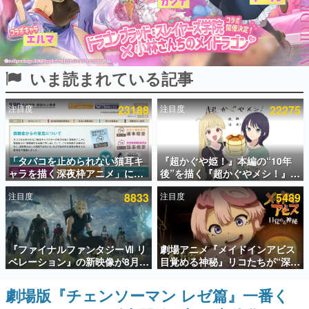
インタビュー
連載・特集一覧
いま読まれている記事
殿堂入り記事
SNS拡散数が数千以上！ ページビュー数万以上！ などな
ど。多くの人々に読まれた、電ファミ渾身の“殿堂入り”記
注目度
23188
注目度
22275
事をまとめました。
ゲームの企画書
名作ゲームクリエイターの方々に製作時のエピソードをお
聞きし、ヒットする企画（ゲーム）とは何か？を探ってい
「タバコを止められない猫耳キ
『超かぐや姫！』本編の“10年
きます。
ャラを描く深夜枠アニメ」に視
後”を描く『超かぐやメシ！』
聴者の一部から批判意見。違法
Web連載決定。新たなWebマン
赫本
注目度
8833
注目度
5489
薬物の使用と思しき描写も含め
ガレーベル「ビビビコミック」
この物語を解いてはいけない。『赫本』は、〈試験問題〉
て、BPOが議論を交わす
にて特別話が掲載スタート、あ
の形をした短編ホラー小説集です。
のお話には…まだ続きがある！
新世代に訊く
『ファイナルファンタジーⅦ リ
劇場アニメ『メイドインアビス
これからのデジタルゲーム市場を担う若きクリエイター達
ベレーション』の新映像が8月
目覚める神秘』リコたちが“深界
の姿を追い、彼らのルーツと情熱を探っていきます。
26日早朝に公開へ。『FF7』リ
七層”へ進む予告映像が公開。新
メイクシリーズの完結編、
キャストも発表、テパステは諸
劇場版『チェンソーマン レゼ篇』一番く
ゲーム世代の作家たち
「gamescom」のオープニング
星すみれさん、クラヴァリは星
ゲームに多大な影響を受けた作家さんに取材し、ゲームが