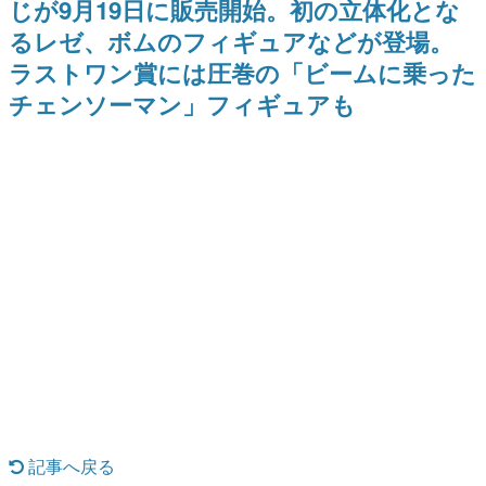
じが9月19日に販売開始。初の立体化とな
ナイトライブにてディレクター
野貴紀さんが担当する
日本のコンテンツ産業やカルチャーに与えた影響を探る企
の浜口直樹氏が登壇する予定
るレゼ、ボムのフィギュアなどが登場。
画です。
ラストワン賞には圧巻の「ビームに乗った
日本モバイルゲーム産業史
日本のモバイルゲーム史における主要なトピック・タイト
チェンソーマン」フィギュアも
ルを網羅するほか、開発者へのインタビューや識者による
解説を掲載。約20年の歴史が一望できる決定版！
若ゲのいたり〜ゲームクリエイターの青春〜
『うつヌケ』『ペンと箸』等で知られるマンガ家・田中圭
一先生によるゲーム業界レポートマンガです。
なんでゲームは面白い？
ゲーム開発者・hamatsu氏がゲームの魅力を画面や操作の
具体的な形から解き明かしていく、硬派で骨太な評論連載
です。
ゲームが変えた日本語
「経験値」「裏技」「ラスボス」… ゲームにまつわる言葉
の起源や用法の変遷を、コンピューター文化史研究家・タ
イニーP氏が徹底調査。
カテゴリ
記事へ戻る
特集記事