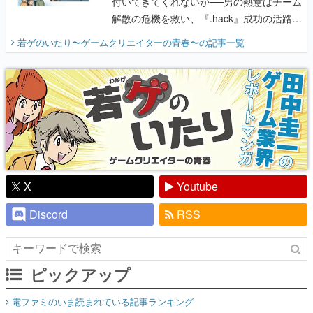
付いてきてくれないか──男の熱意はチーム
解散の危機を救い、『.hack』成功の活路を
開く。業界の快男児・松山 洋に流れる血は
若ゲのいたり〜ゲームクリエイターの青春〜
の記事一覧
『少年ジャンプ』色だった【若ゲのいた
り】
X
Youtube
Discord
RSS
ピックアップ
電ファミのいま読まれている記事ランキング