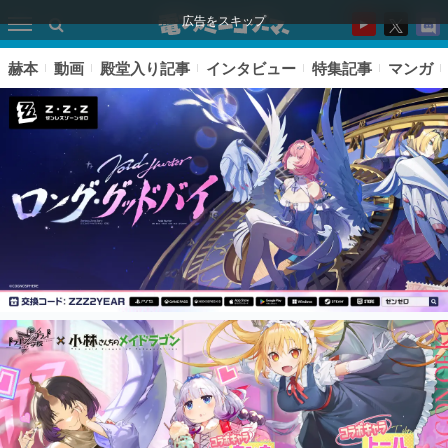
広告をスキップ
赫本
動画
殿堂入り記事
インタビュー
特集記事
マンガ
ピックアップ
電ファミのいま読まれている記事ランキング
アプリセール情報