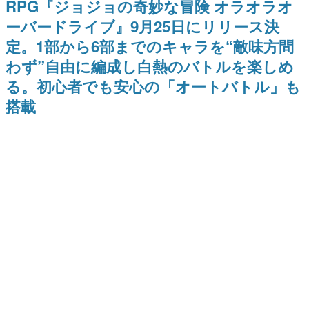
RPG『ジョジョの奇妙な冒険 オラオラオ
式リリースを記念したキャンペ
日本のコンテンツ産業やカルチャーに与えた影響を探る企
ーン
ーバードライブ』9月25日にリリース決
画です。
定。1部から6部までのキャラを“敵味方問
日本モバイルゲーム産業史
日本のモバイルゲーム史における主要なトピック・タイト
わず”自由に編成し白熱のバトルを楽しめ
ルを網羅するほか、開発者へのインタビューや識者による
解説を掲載。約20年の歴史が一望できる決定版！
る。初心者でも安心の「オートバトル」も
若ゲのいたり〜ゲームクリエイターの青春〜
搭載
『うつヌケ』『ペンと箸』等で知られるマンガ家・田中圭
一先生によるゲーム業界レポートマンガです。
なんでゲームは面白い？
ゲーム開発者・hamatsu氏がゲームの魅力を画面や操作の
具体的な形から解き明かしていく、硬派で骨太な評論連載
です。
ゲームが変えた日本語
「経験値」「裏技」「ラスボス」… ゲームにまつわる言葉
の起源や用法の変遷を、コンピューター文化史研究家・タ
イニーP氏が徹底調査。
カテゴリ
特集記事