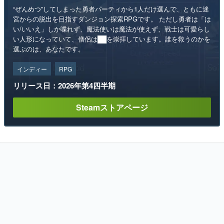
“ぜんめつ”してしまった勇者パーティから1人だけ選んで、ともに迷
宮からの脱出を目指すダンジョン探索RPGです。 ただし勇者は「は
い/いいえ」しか喋れず、魔法使いは魔法が使えず、戦士は可愛らし
い人形になっていて、僧侶は██を崇拝しています。誰を救うのかを
選ぶのは、あなたです。
インディー
RPG
リリース日：2026年第4四半期
Steamストアページ