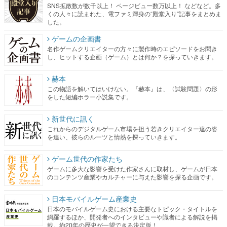
SNS拡散数が数千以上！ ページビュー数万以上！ などなど。多
くの人々に読まれた、電ファミ渾身の“殿堂入り”記事をまとめま
した。
ゲームの企画書
名作ゲームクリエイターの方々に製作時のエピソードをお聞き
し、ヒットする企画（ゲーム）とは何か？を探っていきます。
赫本
この物語を解いてはいけない。『赫本』は、〈試験問題〉の形
をした短編ホラー小説集です。
新世代に訊く
これからのデジタルゲーム市場を担う若きクリエイター達の姿
を追い、彼らのルーツと情熱を探っていきます。
ゲーム世代の作家たち
ゲームに多大な影響を受けた作家さんに取材し、ゲームが日本
のコンテンツ産業やカルチャーに与えた影響を探る企画です。
日本モバイルゲーム産業史
日本のモバイルゲーム史における主要なトピック・タイトルを
網羅するほか、開発者へのインタビューや識者による解説を掲
載。約20年の歴史が一望できる決定版！