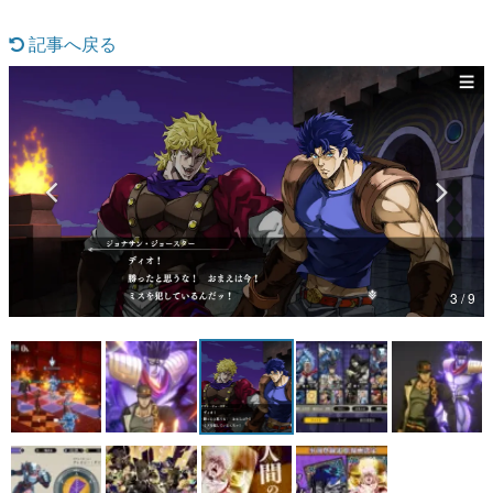
マンガ
記事へ戻る
女性向け
アプリレビュー
その他
電ファミニコゲーマーとは？
運営：株式会社マレ
3 / 9