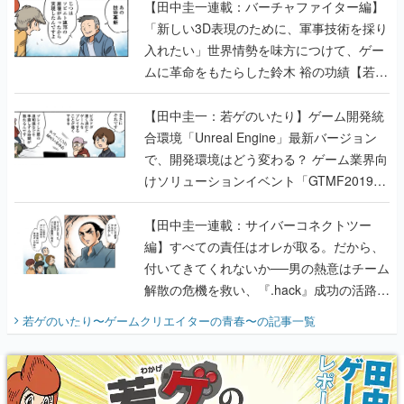
【田中圭一連載：バーチャファイター編】
「新しい3D表現のために、軍事技術を採り
入れたい」世界情勢を味方につけて、ゲー
ムに革命をもたらした鈴木 裕の功績【若ゲ
のいたり】
【田中圭一：若ゲのいたり】ゲーム開発統
合環境「Unreal Engine」最新バージョン
で、開発環境はどう変わる？ ゲーム業界向
けソリューションイベント「GTMF2019」
に行って、より理解を深めよう【PR】
【田中圭一連載：サイバーコネクトツー
編】すべての責任はオレが取る。だから、
付いてきてくれないか──男の熱意はチーム
解散の危機を救い、『.hack』成功の活路を
開く。業界の快男児・松山 洋に流れる血は
若ゲのいたり〜ゲームクリエイターの青春〜
の記事一覧
『少年ジャンプ』色だった【若ゲのいた
り】