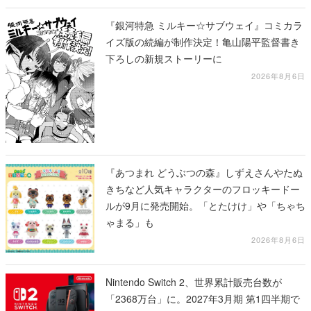
『銀河特急 ミルキー☆サブウェイ』コミカラ
イズ版の続編が制作決定！亀山陽平監督書き
下ろしの新規ストーリーに
2026年8月6日
『あつまれ どうぶつの森』しずえさんやたぬ
きちなど人気キャラクターのフロッキードー
ルが9月に発売開始。「とたけけ」や「ちゃち
ゃまる」も
2026年8月6日
Nintendo Switch 2、世界累計販売台数が
「2368万台」に。2027年3月期 第1四半期で