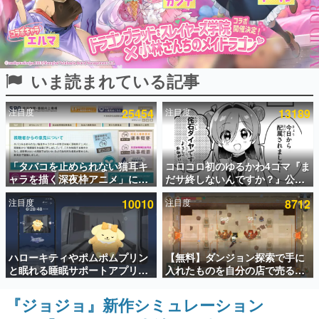
インタビュー
連載・特集一覧
いま読まれている記事
殿堂入り記事
SNS拡散数が数千以上！ ページビュー数万以上！ などな
ど。多くの人々に読まれた、電ファミ渾身の“殿堂入り”記
注目度
25454
注目度
13189
事をまとめました。
ゲームの企画書
名作ゲームクリエイターの方々に製作時のエピソードをお
聞きし、ヒットする企画（ゲーム）とは何か？を探ってい
「タバコを止められない猫耳キ
コロコロ初のゆるかわ4コマ『ま
きます。
ャラを描く深夜枠アニメ」に視
だサ終しないんですか？』公開
聴者の一部から批判意見。違法
スタート。主人公は新入社員の
赫本
注目度
10010
注目度
8712
薬物の使用と思わしき描写も含
侘石ダイヤ、ゲーム会社を舞台
この物語を解いてはいけない。『赫本』は、〈試験問題〉
めて、BPOが議論を交わす
にトラブルへ対応する社員たち
の形をした短編ホラー小説集です。
を描く
新世代に訊く
ハローキティやポムポムプリン
【無料】ダンジョン探索で手に
これからのデジタルゲーム市場を担う若きクリエイター達
と眠れる睡眠サポートアプリ
入れたものを自分の店で売るゲ
の姿を追い、彼らのルーツと情熱を探っていきます。
『ゆめたび』が配信中。キャラ
ーム『Moonlighter』がSteam
ごとのASMRや目覚ましアラー
にて無料配布中！続編
『ジョジョ』新作シミュレーション
ゲーム世代の作家たち
ムも搭載
『Moonlighter 2』の9月2日正
ゲームに多大な影響を受けた作家さんに取材し、ゲームが