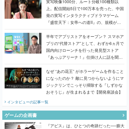
んだレジェンド2人に訊く開発秘話
実写映像1000分、ルート分岐100種類以
上。配信開始5日で100万本を売った、中国
発の実写インタラクティブドラマゲーム
『盛世天下：女帝への道II』の、規模が違
うこだわりをプロデューサーに聞いた
半年でアプリストアをオープン？ スマホア
プリの“代替ストア”として、わずか6ヵ月で
国内向けローンチを行った発見型ストア
『あっぷアリーナ！』仕掛け人に話を聞い
てみた
なぜ “あの花王” がホラーゲームを作ること
になったのか？ 敵に見つからないようにマ
ジックリンでこっそり掃除する『しずかな
おそうじ』が生まれるまで【開発座談会】
インタビュー
の記事一覧
ゲームの企画書
『アビス』は、ひとつの奇跡だった──膨大