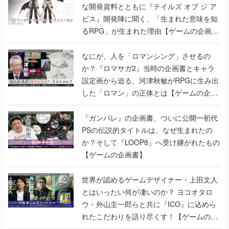
な開発資料とともに『テイルズ オブ ジ ア
ビス』開発陣に聞く、「生まれた意味を知
るRPG」が生まれた理由【ゲームの企画
書】
なにが、人を「ロマンシング」させるの
か？『ロマサガ2』当時の企画書とキャラ
設定画から迫る、河津秋敏がRPGに生み出
した「ロマン」の正体とは【ゲームの企画
書】
『ガンパレ』の企画書、ついに公開━初代
PSの伝説的タイトルは、なぜ生まれたの
か？そして『LOOP8』へ受け継がれたもの
【ゲームの企画書】
世界が認めるゲームデザイナー・上田文人
とはいったい何が凄いのか？ ヨコオタロ
ウ・外山圭一郎らと共に『ICO』に込めら
れたこだわりを語り尽くす！【ゲームの企
画書】