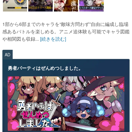
1部から6部までのキャラを“敵味方問わず”自由に編成し臨場
感あるバトルを楽しめる。アニメ追体験も可能でキャラ図鑑
や相関図も収録...
[続きを読む]
AD
勇者パーティはぜんめつしました。