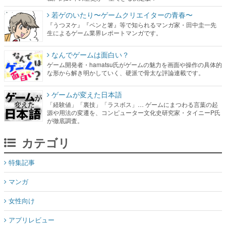
若ゲのいたり〜ゲームクリエイターの青春〜
『うつヌケ』『ペンと箸』等で知られるマンガ家・田中圭一先
生によるゲーム業界レポートマンガです。
なんでゲームは面白い？
ゲーム開発者・hamatsu氏がゲームの魅力を画面や操作の具体的
な形から解き明かしていく、硬派で骨太な評論連載です。
ゲームが変えた日本語
「経験値」「裏技」「ラスボス」… ゲームにまつわる言葉の起
源や用法の変遷を、コンピューター文化史研究家・タイニーP氏
が徹底調査。
カテゴリ
特集記事
マンガ
女性向け
アプリレビュー