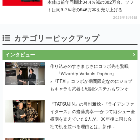
本体は前年同期比34.4％減の382万台、ソフ
トは同9.2％増の946万本を売り上げる
2026年8月6日
カテゴリーピックアップ
インタビュー
作り込みのすさまじさにコラボ先も驚嘆
──『Wizardry Variants Daphne』
×『FFXI』コラボが期間限定なのにジョブ
もキャラも武器も戦闘システムもワンオフ
で作り込まれた理由を両ディレクターに聞
く
『TATSUJIN』の弓削雅稔×『ライデンファ
イターズ』の齋藤貴幸──かつて縦シュー全
盛期を支えていた2人が、30年後に同じ会
社で机を並べる理由とは。新作
『TATSUJIN EXTREME』で初タッグを組