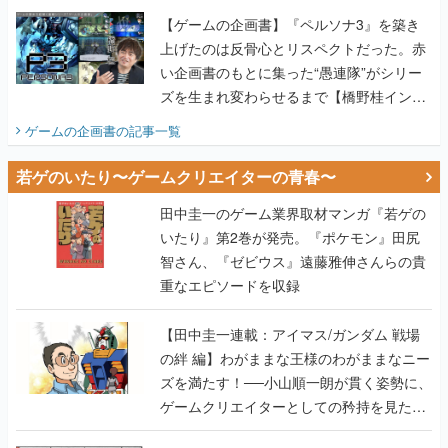
【ゲームの企画書】『ペルソナ3』を築き
上げたのは反骨心とリスペクトだった。赤
い企画書のもとに集った“愚連隊”がシリー
ズを生まれ変わらせるまで【橋野桂インタ
ビュー】
ゲームの企画書
の記事一覧
若ゲのいたり〜ゲームクリエイターの青春〜
田中圭一のゲーム業界取材マンガ『若ゲの
いたり』第2巻が発売。『ポケモン』田尻
智さん、『ゼビウス』遠藤雅伸さんらの貴
重なエピソードを収録
【田中圭一連載：アイマス/ガンダム 戦場
の絆 編】わがままな王様のわがままなニー
ズを満たす！──小山順一朗が貫く姿勢に、
ゲームクリエイターとしての矜持を見た
【若ゲのいたり最終回】