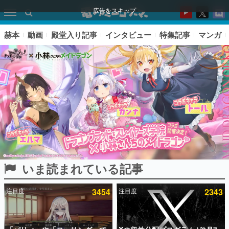
広告をスキップ
赫本
動画
殿堂入り記事
インタビュー
特集記事
マンガ
いま読まれている記事
ピックアップ
注目度
3454
注目度
2343
電ファミのいま読まれている記事ランキング
アプリセール情報