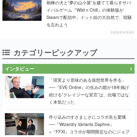
相棒の犬と“夢の山小屋”を建てて暮らすサバ
イバルゲーム『Wild n Chill』の体験版が
Steamで配信中。ドット絵の大自然で、喧騒
を忘れよう
2026年8月8日
カテゴリーピックアップ
インタビュー
「現実より意味のある仮想世界を作る」
──『EVE Online』の生みの親が18年掲げ
続ける”クレイジーな宣言”は、比喩ではな
く本気だった
作り込みのすさまじさにコラボ先も驚嘆
──『Wizardry Variants Daphne』
×『FFXI』コラボが期間限定なのにジョブ