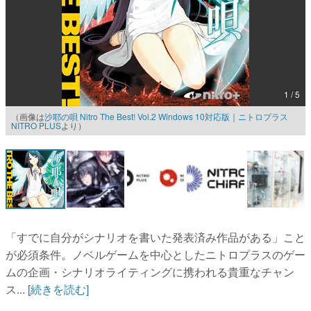
マンガ
女性向け
アプリレビュー
1 / 5
その他
（画像は
沙耶の唄 Nitro The Best! Vol.2 Windows 10対応版｜ニトロプラス
NITRO PLUS
より）
電ファミニコゲーマーとは？
運営：株式会社マレ
「すでに自分がシナリオを書いた発表済み作品がある」こと
が必須条件。ノベルゲームを中心としたニトロプラスのゲー
ムの企画・シナリオライティングに携われる貴重なチャン
ス...
[続きを読む]