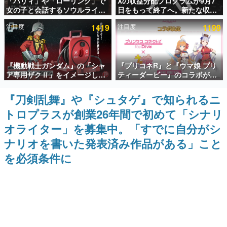
「パリィ」や「ローリング」で
Xの収益分配プログラムが9月7
女の子と会話するソウルライク
日をもって終了へ。新たな収益
インタビュー
恋愛ゲーム『小早川さんはソウ
化制度「Original Content
注目度
1419
注目度
1199
ルライク』無料公開。返事に失
Rewards Program」を発表
連載・特集一覧
敗すると「YOU DIED」
殿堂入り記事
『機動戦士ガンダム』の「シャ
『プリコネR』と『ウマ娘 プリ
SNS拡散数が数千以上！ ページビュー数万以上！ などな
ど。多くの人々に読まれた、電ファミ渾身の“殿堂入り”記
ア専用ザクⅡ」をイメージした
ティーダービー』のコラボが決
事をまとめました。
散水ホースリールが予約開始。
定！“最大170連無料”の8.5周年
本体にはシャアのパーソナルマ
キャンペーンなども発表
『刀剣乱舞』や『シュタゲ』で知られるニ
ゲームの企画書
ークやジオン公国軍のエンブレ
名作ゲームクリエイターの方々に製作時のエピソードをお
トロプラスが創業26年間で初めて「シナリ
ム、型式番号などを配置
聞きし、ヒットする企画（ゲーム）とは何か？を探ってい
きます。
オライター」を募集中。「すでに自分がシ
赫本
ナリオを書いた発表済み作品がある」こと
この物語を解いてはいけない。『赫本』は、〈試験問題〉
を必須条件に
の形をした短編ホラー小説集です。
新世代に訊く
これからのデジタルゲーム市場を担う若きクリエイター達
の姿を追い、彼らのルーツと情熱を探っていきます。
ゲーム世代の作家たち
ゲームに多大な影響を受けた作家さんに取材し、ゲームが