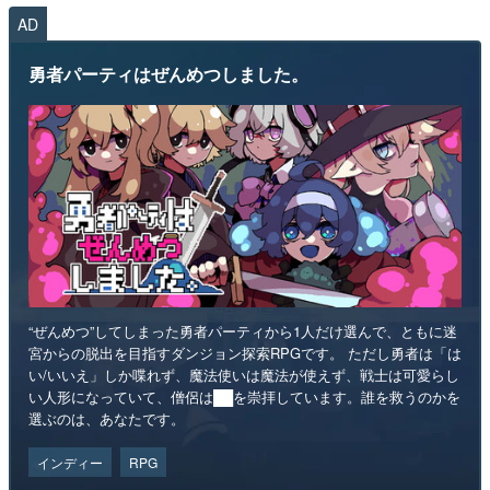
AD
勇者パーティはぜんめつしました。
“ぜんめつ”してしまった勇者パーティから1人だけ選んで、ともに迷
宮からの脱出を目指すダンジョン探索RPGです。 ただし勇者は「は
い/いいえ」しか喋れず、魔法使いは魔法が使えず、戦士は可愛らし
い人形になっていて、僧侶は██を崇拝しています。誰を救うのかを
選ぶのは、あなたです。
インディー
RPG