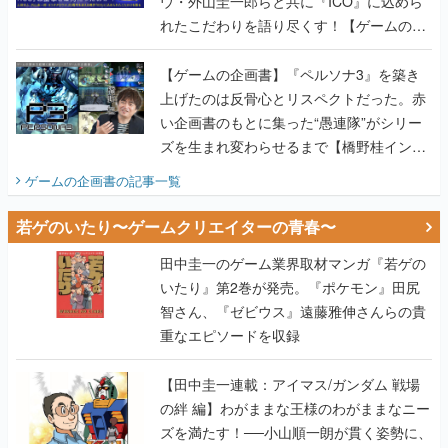
ウ・外山圭一郎らと共に『ICO』に込めら
れたこだわりを語り尽くす！【ゲームの企
画書】
【ゲームの企画書】『ペルソナ3』を築き
上げたのは反骨心とリスペクトだった。赤
い企画書のもとに集った“愚連隊”がシリー
ズを生まれ変わらせるまで【橋野桂インタ
ビュー】
ゲームの企画書
の記事一覧
若ゲのいたり〜ゲームクリエイターの青春〜
田中圭一のゲーム業界取材マンガ『若ゲの
いたり』第2巻が発売。『ポケモン』田尻
智さん、『ゼビウス』遠藤雅伸さんらの貴
重なエピソードを収録
【田中圭一連載：アイマス/ガンダム 戦場
の絆 編】わがままな王様のわがままなニー
ズを満たす！──小山順一朗が貫く姿勢に、