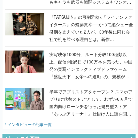
もキャラも武器も戦闘システムもワンオフ
で作り込まれた理由を両ディレクターに聞
く
『TATSUJIN』の弓削雅稔×『ライデンファ
イターズ』の齋藤貴幸──かつて縦シュー全
盛期を支えていた2人が、30年後に同じ会
社で机を並べる理由とは。新作
『TATSUJIN EXTREME』で初タッグを組
んだレジェンド2人に訊く開発秘話
実写映像1000分、ルート分岐100種類以
上。配信開始5日で100万本を売った、中国
発の実写インタラクティブドラマゲーム
『盛世天下：女帝への道II』の、規模が違
うこだわりをプロデューサーに聞いた
半年でアプリストアをオープン？ スマホア
プリの“代替ストア”として、わずか6ヵ月で
国内向けローンチを行った発見型ストア
『あっぷアリーナ！』仕掛け人に話を聞い
てみた
インタビュー
の記事一覧