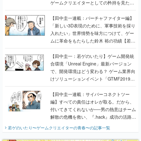
ゲームクリエイターとしての矜持を見た
【若ゲのいたり最終回】
【田中圭一連載：バーチャファイター編】
「新しい3D表現のために、軍事技術を採り
入れたい」世界情勢を味方につけて、ゲー
ムに革命をもたらした鈴木 裕の功績【若ゲ
のいたり】
【田中圭一：若ゲのいたり】ゲーム開発統
合環境「Unreal Engine」最新バージョン
で、開発環境はどう変わる？ ゲーム業界向
けソリューションイベント「GTMF2019」
に行って、より理解を深めよう【PR】
【田中圭一連載：サイバーコネクトツー
編】すべての責任はオレが取る。だから、
付いてきてくれないか──男の熱意はチーム
解散の危機を救い、『.hack』成功の活路を
開く。業界の快男児・松山 洋に流れる血は
若ゲのいたり〜ゲームクリエイターの青春〜
の記事一覧
『少年ジャンプ』色だった【若ゲのいた
り】