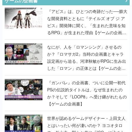
ゲームの企画書
『アビス』は、ひとつの奇跡だった──膨大
な開発資料とともに『テイルズ オブ ジ ア
ビス』開発陣に聞く、「生まれた意味を知
るRPG」が生まれた理由【ゲームの企画
書】
なにが、人を「ロマンシング」させるの
か？『ロマサガ2』当時の企画書とキャラ
設定画から迫る、河津秋敏がRPGに生み出
した「ロマン」の正体とは【ゲームの企画
書】
『ガンパレ』の企画書、ついに公開━初代
PSの伝説的タイトルは、なぜ生まれたの
か？そして『LOOP8』へ受け継がれたもの
【ゲームの企画書】
世界が認めるゲームデザイナー・上田文人
とはいったい何が凄いのか？ ヨコオタロ