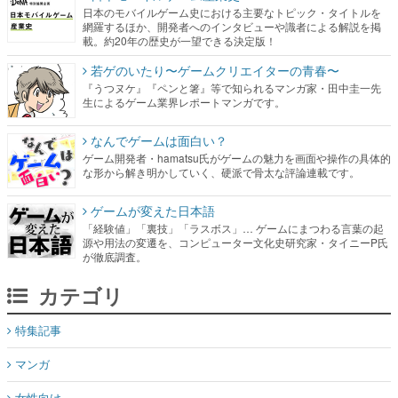
日本のモバイルゲーム史における主要なトピック・タイトルを
網羅するほか、開発者へのインタビューや識者による解説を掲
載。約20年の歴史が一望できる決定版！
若ゲのいたり〜ゲームクリエイターの青春〜
『うつヌケ』『ペンと箸』等で知られるマンガ家・田中圭一先
生によるゲーム業界レポートマンガです。
なんでゲームは面白い？
ゲーム開発者・hamatsu氏がゲームの魅力を画面や操作の具体的
な形から解き明かしていく、硬派で骨太な評論連載です。
ゲームが変えた日本語
「経験値」「裏技」「ラスボス」… ゲームにまつわる言葉の起
源や用法の変遷を、コンピューター文化史研究家・タイニーP氏
が徹底調査。
カテゴリ
特集記事
マンガ
女性向け