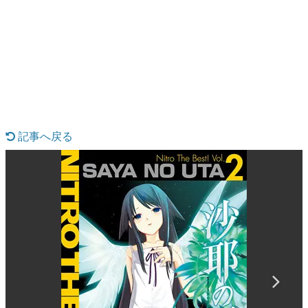
日本のコンテンツ産業やカルチャーに与えた影響を探る企
画です。
日本モバイルゲーム産業史
日本のモバイルゲーム史における主要なトピック・タイト
ルを網羅するほか、開発者へのインタビューや識者による
解説を掲載。約20年の歴史が一望できる決定版！
若ゲのいたり〜ゲームクリエイターの青春〜
『うつヌケ』『ペンと箸』等で知られるマンガ家・田中圭
一先生によるゲーム業界レポートマンガです。
記事へ戻る
なんでゲームは面白い？
ゲーム開発者・hamatsu氏がゲームの魅力を画面や操作の
具体的な形から解き明かしていく、硬派で骨太な評論連載
です。
ゲームが変えた日本語
「経験値」「裏技」「ラスボス」… ゲームにまつわる言葉
の起源や用法の変遷を、コンピューター文化史研究家・タ
イニーP氏が徹底調査。
カテゴリ
特集記事