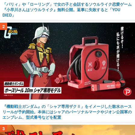
「パリィ」や「ローリング」で女の子と会話するソウルライク恋愛ゲーム
『小早川さんはソウルライク』無料公開。返事に失敗すると「YOU
DIED」
2
『機動戦士ガンダム』の「シャア専用ザクⅡ」をイメージした散水ホース
リールが予約開始。本体にはシャアのパーソナルマークやジオン公国軍の
エンブレム、型式番号などを配置
3