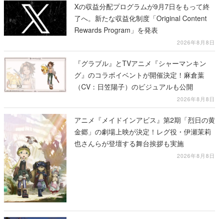
Xの収益分配プログラムが9月7日をもって終
了へ。新たな収益化制度「Original Content
Rewards Program」を発表
2026年8月8日
『グラブル』とTVアニメ『シャーマンキン
グ』のコラボイベントが開催決定！麻倉葉
（CV：日笠陽子）のビジュアルも公開
2026年8月8日
アニメ『メイドインアビス』第2期「烈日の黄
金郷」の劇場上映が決定！レグ役・伊瀬茉莉
也さんらが登壇する舞台挨拶も実施
2026年8月8日