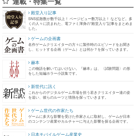
連載・特集一覧
殿堂入り記事
SNS拡散数が数千以上！ ページビュー数万以上！ などなど。多
くの人々に読まれた、電ファミ渾身の“殿堂入り”記事をまとめま
した。
ゲームの企画書
名作ゲームクリエイターの方々に製作時のエピソードをお聞き
し、ヒットする企画（ゲーム）とは何か？を探っていきます。
赫本
この物語を解いてはいけない。『赫本』は、〈試験問題〉の形
をした短編ホラー小説集です。
新世代に訊く
これからのデジタルゲーム市場を担う若きクリエイター達の姿
を追い、彼らのルーツと情熱を探っていきます。
ゲーム世代の作家たち
ゲームに多大な影響を受けた作家さんに取材し、ゲームが日本
のコンテンツ産業やカルチャーに与えた影響を探る企画です。
日本モバイルゲーム産業史