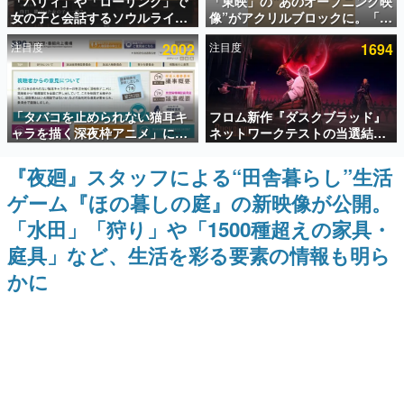
「パリィ」や「ローリング」で
「東映」の“あのオープニング映
女の子と会話するソウルライク
像”がアクリルブロックに。「東
インタビュー
恋愛ゲーム『小早川さんはソウ
映ヒストリカル グッズコレクシ
注目度
2002
注目度
1694
ルライク』無料公開。返事に失
ョン」が8月下旬より発売
連載・特集一覧
敗すると「YOU DIED」
殿堂入り記事
「タバコを止められない猫耳キ
フロム新作『ダスクブラッド』
SNS拡散数が数千以上！ ページビュー数万以上！ などな
ど。多くの人々に読まれた、電ファミ渾身の“殿堂入り”記
ャラを描く深夜枠アニメ」に視
ネットワークテストの当選結果
事をまとめました。
聴者の一部から批判意見。違法
が8月7日22時に発表。応募サイ
薬物の使用と思しき描写も含め
トのマイページから確認可能、
『夜廻』スタッフによる“田舎暮らし”生活
ゲームの企画書
て、BPOが議論を交わす
テスト実施は8月21日～24日
名作ゲームクリエイターの方々に製作時のエピソードをお
ゲーム『ほの暮しの庭』の新映像が公開。
聞きし、ヒットする企画（ゲーム）とは何か？を探ってい
きます。
「水田」「狩り」や「1500種超えの家具・
赫本
庭具」など、生活を彩る要素の情報も明ら
この物語を解いてはいけない。『赫本』は、〈試験問題〉
かに
の形をした短編ホラー小説集です。
新世代に訊く
これからのデジタルゲーム市場を担う若きクリエイター達
の姿を追い、彼らのルーツと情熱を探っていきます。
ゲーム世代の作家たち
ゲームに多大な影響を受けた作家さんに取材し、ゲームが