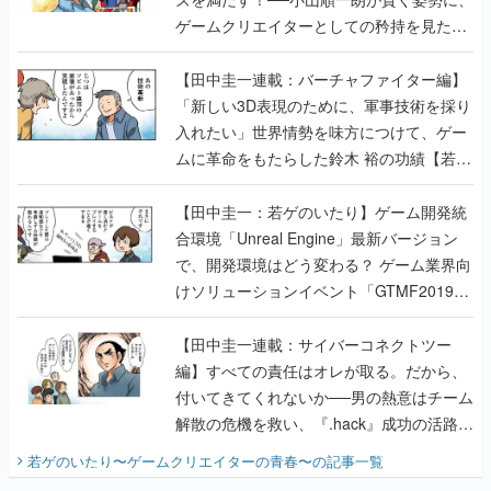
ゲームクリエイターとしての矜持を見た
【若ゲのいたり最終回】
【田中圭一連載：バーチャファイター編】
「新しい3D表現のために、軍事技術を採り
入れたい」世界情勢を味方につけて、ゲー
ムに革命をもたらした鈴木 裕の功績【若ゲ
のいたり】
【田中圭一：若ゲのいたり】ゲーム開発統
合環境「Unreal Engine」最新バージョン
で、開発環境はどう変わる？ ゲーム業界向
けソリューションイベント「GTMF2019」
に行って、より理解を深めよう【PR】
【田中圭一連載：サイバーコネクトツー
編】すべての責任はオレが取る。だから、
付いてきてくれないか──男の熱意はチーム
解散の危機を救い、『.hack』成功の活路を
開く。業界の快男児・松山 洋に流れる血は
若ゲのいたり〜ゲームクリエイターの青春〜
の記事一覧
『少年ジャンプ』色だった【若ゲのいた