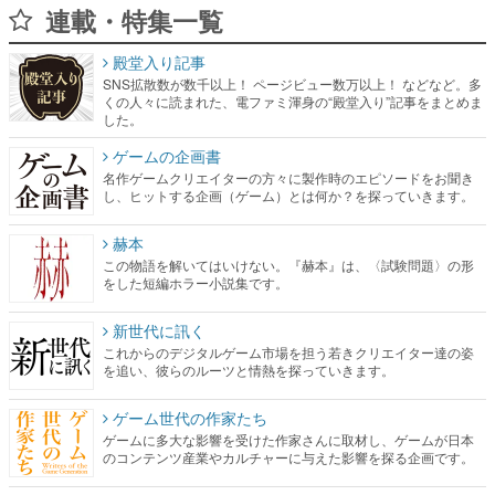
連載・特集一覧
殿堂入り記事
SNS拡散数が数千以上！ ページビュー数万以上！ などなど。多
くの人々に読まれた、電ファミ渾身の“殿堂入り”記事をまとめま
した。
ゲームの企画書
名作ゲームクリエイターの方々に製作時のエピソードをお聞き
し、ヒットする企画（ゲーム）とは何か？を探っていきます。
赫本
この物語を解いてはいけない。『赫本』は、〈試験問題〉の形
をした短編ホラー小説集です。
新世代に訊く
これからのデジタルゲーム市場を担う若きクリエイター達の姿
を追い、彼らのルーツと情熱を探っていきます。
ゲーム世代の作家たち
ゲームに多大な影響を受けた作家さんに取材し、ゲームが日本
のコンテンツ産業やカルチャーに与えた影響を探る企画です。