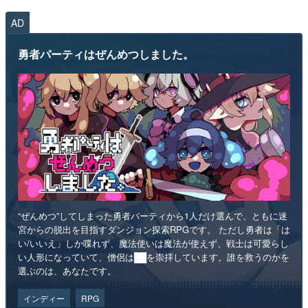
AD
勇者パーティはぜんめつしました。
“ぜんめつ”してしまった勇者パーティから1人だけ選んで、ともに迷
宮からの脱出を目指すダンジョン探索RPGです。 ただし勇者は「は
い/いいえ」しか喋れず、魔法使いは魔法が使えず、戦士は可愛らし
い人形になっていて、僧侶は██を崇拝しています。誰を救うのかを
選ぶのは、あなたです。
インディー
RPG