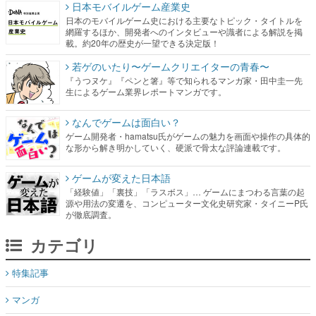
日本モバイルゲーム産業史
日本のモバイルゲーム史における主要なトピック・タイトルを
網羅するほか、開発者へのインタビューや識者による解説を掲
載。約20年の歴史が一望できる決定版！
若ゲのいたり〜ゲームクリエイターの青春〜
『うつヌケ』『ペンと箸』等で知られるマンガ家・田中圭一先
生によるゲーム業界レポートマンガです。
なんでゲームは面白い？
ゲーム開発者・hamatsu氏がゲームの魅力を画面や操作の具体的
な形から解き明かしていく、硬派で骨太な評論連載です。
ゲームが変えた日本語
「経験値」「裏技」「ラスボス」… ゲームにまつわる言葉の起
源や用法の変遷を、コンピューター文化史研究家・タイニーP氏
が徹底調査。
カテゴリ
特集記事
マンガ