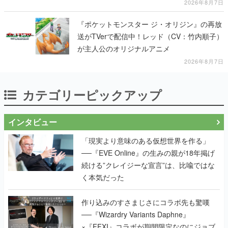
2026年8月7日
『ポケットモンスター ジ・オリジン』の再放
送がTVerで配信中！レッド（CV：竹内順子）
が主人公のオリジナルアニメ
2026年8月7日
カテゴリーピックアップ
インタビュー
「現実より意味のある仮想世界を作る」
──『EVE Online』の生みの親が18年掲げ
続ける”クレイジーな宣言”は、比喩ではな
く本気だった
作り込みのすさまじさにコラボ先も驚嘆
──『Wizardry Variants Daphne』
×『FFXI』コラボが期間限定なのにジョブ