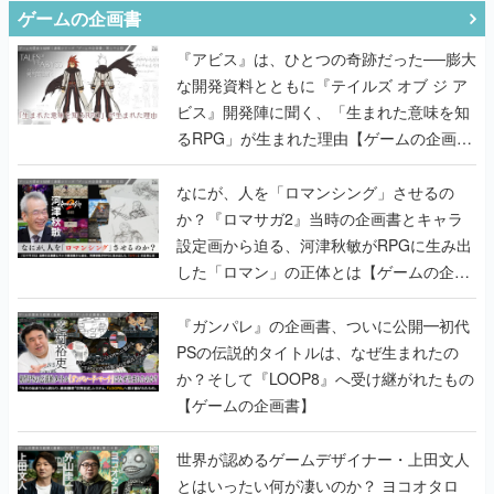
ゲームの企画書
『アビス』は、ひとつの奇跡だった──膨大
な開発資料とともに『テイルズ オブ ジ ア
ビス』開発陣に聞く、「生まれた意味を知
るRPG」が生まれた理由【ゲームの企画
書】
なにが、人を「ロマンシング」させるの
か？『ロマサガ2』当時の企画書とキャラ
設定画から迫る、河津秋敏がRPGに生み出
した「ロマン」の正体とは【ゲームの企画
書】
『ガンパレ』の企画書、ついに公開━初代
PSの伝説的タイトルは、なぜ生まれたの
か？そして『LOOP8』へ受け継がれたもの
【ゲームの企画書】
世界が認めるゲームデザイナー・上田文人
とはいったい何が凄いのか？ ヨコオタロ