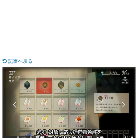
日本のコンテンツ産業やカルチャーに与えた影響を探る企
画です。
日本モバイルゲーム産業史
日本のモバイルゲーム史における主要なトピック・タイト
ルを網羅するほか、開発者へのインタビューや識者による
解説を掲載。約20年の歴史が一望できる決定版！
若ゲのいたり〜ゲームクリエイターの青春〜
『うつヌケ』『ペンと箸』等で知られるマンガ家・田中圭
一先生によるゲーム業界レポートマンガです。
記事へ戻る
なんでゲームは面白い？
ゲーム開発者・hamatsu氏がゲームの魅力を画面や操作の
具体的な形から解き明かしていく、硬派で骨太な評論連載
です。
ゲームが変えた日本語
「経験値」「裏技」「ラスボス」… ゲームにまつわる言葉
の起源や用法の変遷を、コンピューター文化史研究家・タ
イニーP氏が徹底調査。
カテゴリ
3 / 14
特集記事