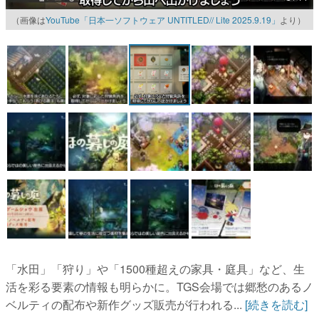
（画像は
YouTube「日本一ソフトウェア UNTITLED// Lite 2025.9.19」
より）
マンガ
女性向け
アプリレビュー
その他
電ファミニコゲーマーとは？
運営：株式会社マレ
「水田」「狩り」や「1500種超えの家具・庭具」など、生
活を彩る要素の情報も明らかに。TGS会場では郷愁のあるノ
ベルティの配布や新作グッズ販売が行われる...
[続きを読む]