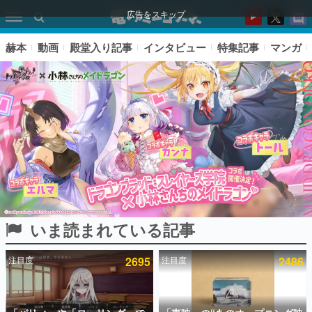
広告をスキップ
赫本
動画
殿堂入り記事
インタビュー
特集記事
マンガ
いま読まれている記事
ピックアップ
注目度
2695
注目度
2486
電ファミのいま読まれている記事ランキング
アプリセール情報