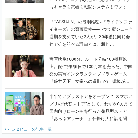
もキャラも武器も戦闘システムもワンオフ
で作り込まれた理由を両ディレクターに聞
く
『TATSUJIN』の弓削雅稔×『ライデンファ
イターズ』の齋藤貴幸──かつて縦シュー全
盛期を支えていた2人が、30年後に同じ会
社で机を並べる理由とは。新作
『TATSUJIN EXTREME』で初タッグを組
んだレジェンド2人に訊く開発秘話
実写映像1000分、ルート分岐100種類以
上。配信開始5日で100万本を売った、中国
発の実写インタラクティブドラマゲーム
『盛世天下：女帝への道II』の、規模が違
うこだわりをプロデューサーに聞いた
半年でアプリストアをオープン？ スマホア
プリの“代替ストア”として、わずか6ヵ月で
国内向けローンチを行った発見型ストア
『あっぷアリーナ！』仕掛け人に話を聞い
てみた
インタビュー
の記事一覧