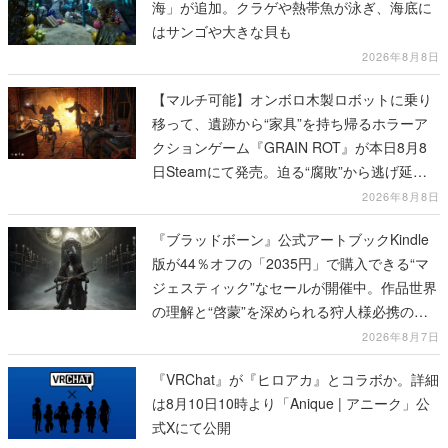
海」が追加。クラゲや熱帯魚が泳ぎ、海底に
はサンゴや大きな貝も
2026年8月8日
【マルチ可能】オンボロ木製ロボットに乗り
移って、遺跡から“家具”を持ち帰るホラーア
クションゲーム『GRAIN ROT』が本日8月8
日Steamにて発売。迫る“腐敗”から逃げ延
び、持ち帰った家具で基地を再建
2026年8月8日
『ブラッドボーン』公式アートブックKindle
版が44％オフの「2035円」で購入できる“マ
ジェスティック”なセールが開催中。作品世界
の理解と“啓蒙”を深められる狩人様必携の一
冊
2026年8月7日
『VRChat』が『ヒロアカ』とコラボか。詳細
は8月10日10時より「Anique | アニーク」公
式Xにて公開