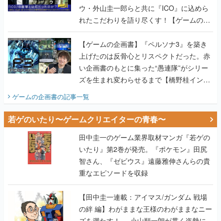
ウ・外山圭一郎らと共に『ICO』に込めら
れたこだわりを語り尽くす！【ゲームの企
画書】
【ゲームの企画書】『ペルソナ3』を築き
上げたのは反骨心とリスペクトだった。赤
い企画書のもとに集った“愚連隊”がシリー
ズを生まれ変わらせるまで【橋野桂インタ
ビュー】
ゲームの企画書
の記事一覧
若ゲのいたり〜ゲームクリエイターの青春〜
田中圭一のゲーム業界取材マンガ『若ゲの
いたり』第2巻が発売。『ポケモン』田尻
智さん、『ゼビウス』遠藤雅伸さんらの貴
重なエピソードを収録
【田中圭一連載：アイマス/ガンダム 戦場
の絆 編】わがままな王様のわがままなニー
ズを満たす！──小山順一朗が貫く姿勢に、