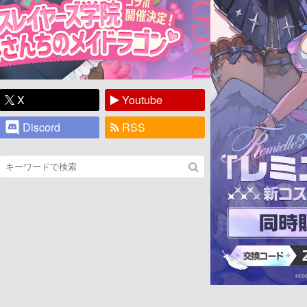
X
Youtube
Discord
RSS