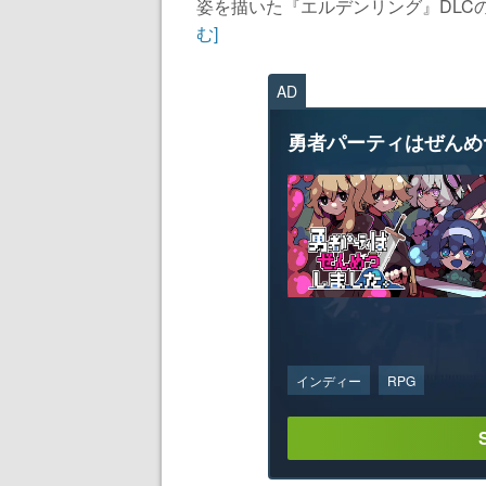
姿を描いた『エルデンリング』DLCの
む]
AD
勇者パーティはぜんめ
インディー
RPG