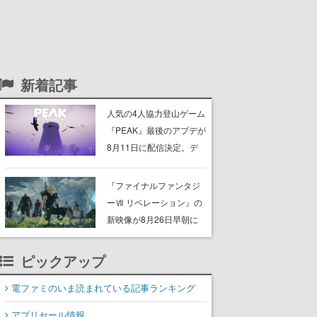
新着記事
人気の4人協力登山ゲーム
『PEAK』最後のアプデが
8月11日に配信決定。デ
ストラップが張り巡らさ
れた“塔“のバイオーム
『ファイナルファンタジ
「GLOOM」と「THE
ーⅦ リベレーション』の
CITADEL」が登場し、火
新映像が8月26日早朝に
山地帯と入れ替わる
公開へ。『FF7』リメイ
クシリーズの完結編、
ピックアップ
「gamescom」のオープ
ニングナイトライブにて
電ファミのいま読まれている記事ランキング
ディレクターの浜口直樹
アプリセール情報