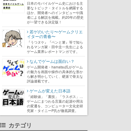
日本のモバイルゲーム史における主
要なトピック・タイトルを網羅する
ほか、開発者へのインタビューや識
者による解説を掲載。約20年の歴史
が一望できる決定版！
若ゲのいたり〜ゲームクリエ
イターの青春〜
『うつヌケ』『ペンと箸』等で知ら
れるマンガ家・田中圭一先生による
ゲーム業界レポートマンガです。
なんでゲームは面白い？
ゲーム開発者・hamatsu氏がゲーム
の魅力を画面や操作の具体的な形か
ら解き明かしていく、硬派で骨太な
評論連載です。
ゲームが変えた日本語
「経験値」「裏技」「ラスボス」…
ゲームにまつわる言葉の起源や用法
の変遷を、コンピューター文化史研
究家・タイニーP氏が徹底調査。
カテゴリ