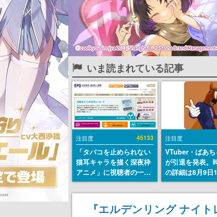
いま読まれている記事
45133
注目度
注目度
「タバコを止められない
VTuber・ばあ
猫耳キャラを描く深夜枠
が引退を発表。
アニメ」に視聴者の一部
の詳細は8月9日
から批判意見。違法薬物
の配信で説明
の使用と思しき描写も含
めて、BPOが議論を交わ
『エルデンリング ナイト
す