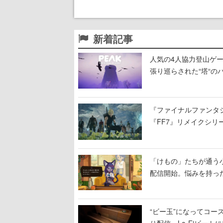
新着記事
人気の4人協力登山ゲー
張り巡らされた“塔“のバ
入れ替わる
『ファイナルファンタジ
『FF7』リメイクシリ
ィレクターの浜口直樹
「けもの」たちが通う
配信開始。悩みを持っ
“ビー玉”になってコース