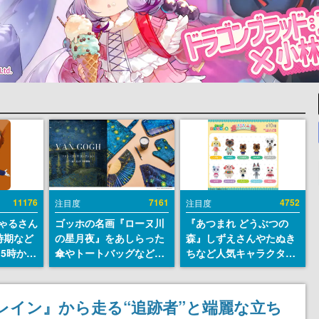
11176
7161
4752
注目度
注目度
ちゃるさん
ゴッホの名画『ローヌ川
『あつまれ どうぶつの
時期など
の星月夜』をあしらった
森』しずえさんやたぬき
15時から
傘やトートバッグなどが
ちなど人気キャラクター
登場。8月7日21時より2
のフロッキードールが9
日間限定で予約販売
月に発売開始。「とたけ
け」や「ちゃちゃまる」
レイン』から走る“追跡者”と端麗な立ち
も