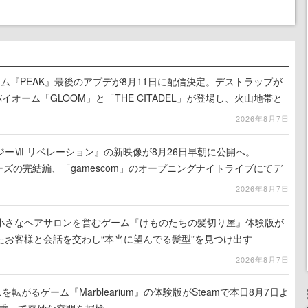
ム『PEAK』最後のアプデが8月11日に配信決定。デストラップが
イオーム「GLOOM」と「THE CITADEL」が登場し、火山地帯と
2026年8月7日
ーⅦ リベレーション』の新映像が8月26日早朝に公開へ。
ーズの完結編、「gamescom」のオープニングナイトライブにてデ
氏が登壇する予定
2026年8月7日
小さなヘアサロンを営むゲーム『けものたちの髪切り屋』体験版が
たお客様と会話を交わし“本当に望んでる髪型”を見つけ出す
2026年8月7日
を転がるゲーム『Marblearium』の体験版がSteamで本日8月7日よ