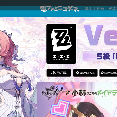
赫本
動画
殿堂