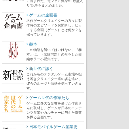
に読まれた、電ファミ渾身の“殿堂入
り”記事をまとめました。
ゲームの企画書
名作ゲームクリエイターの方々に製
作時のエピソードをお聞きし、ヒッ
トする企画（ゲーム）とは何か？を
探っていきます。
赫本
この物語を解いてはいけない。『赫
本』は、〈試験問題〉の形をした短
編ホラー小説集です。
新世代に訊く
これからのデジタルゲーム市場を担
う若きクリエイター達の姿を追い、
彼らのルーツと情熱を探っていきま
す。
ゲーム世代の作家たち
ゲームに多大な影響を受けた作家さ
んに取材し、ゲームが日本のコンテ
ンツ産業やカルチャーに与えた影響
を探る企画です。
日本モバイルゲーム産業史