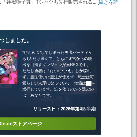
「神獣獅子舞」Tシャツも先行販売される...
[続きを読
つしました。
“ぜんめつ”してしまった勇者パーティか
ら1人だけ選んで、ともに迷宮からの脱
出を目指すダンジョン探索RPGです。
ただし勇者は「はい/いいえ」しか喋れ
ず、魔法使いは魔法が使えず、戦士は可
愛らしい人形になっていて、僧侶は██を
崇拝しています。誰を救うのかを選ぶの
は、あなたです。
リリース日：2026年第4四半期
Steamストアページ