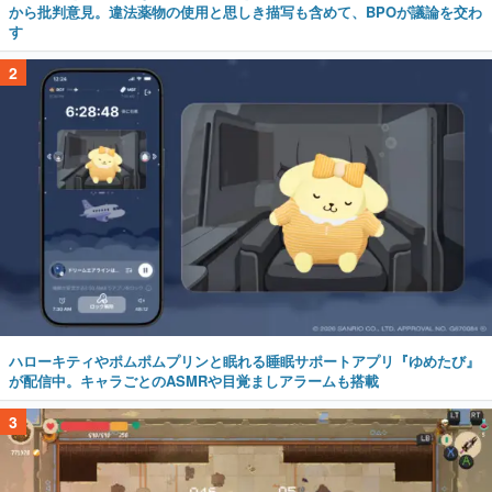
から批判意見。違法薬物の使用と思しき描写も含めて、BPOが議論を交わ
す
2
ハローキティやポムポムプリンと眠れる睡眠サポートアプリ『ゆめたび』
が配信中。キャラごとのASMRや目覚ましアラームも搭載
3