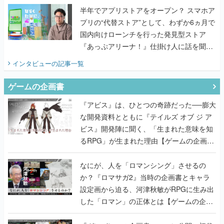
半年でアプリストアをオープン？ スマホア
プリの“代替ストア”として、わずか6ヵ月で
国内向けローンチを行った発見型ストア
『あっぷアリーナ！』仕掛け人に話を聞い
てみた
インタビュー
の記事一覧
ゲームの企画書
『アビス』は、ひとつの奇跡だった──膨大
な開発資料とともに『テイルズ オブ ジ ア
ビス』開発陣に聞く、「生まれた意味を知
るRPG」が生まれた理由【ゲームの企画
書】
なにが、人を「ロマンシング」させるの
か？『ロマサガ2』当時の企画書とキャラ
設定画から迫る、河津秋敏がRPGに生み出
した「ロマン」の正体とは【ゲームの企画
書】