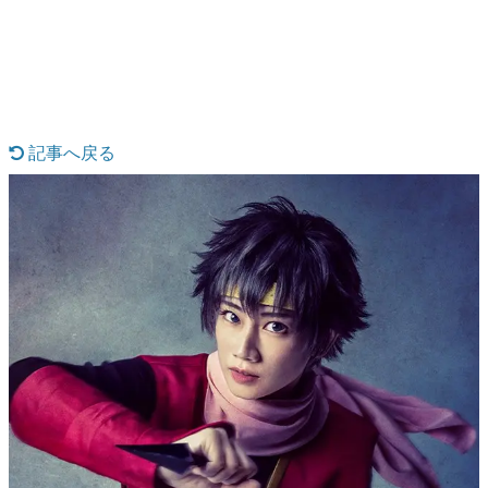
日本のコンテンツ産業やカルチャーに与えた影響を探る企
画です。
日本モバイルゲーム産業史
日本のモバイルゲーム史における主要なトピック・タイト
ルを網羅するほか、開発者へのインタビューや識者による
解説を掲載。約20年の歴史が一望できる決定版！
記事へ戻る
若ゲのいたり〜ゲームクリエイターの青春〜
『うつヌケ』『ペンと箸』等で知られるマンガ家・田中圭
一先生によるゲーム業界レポートマンガです。
なんでゲームは面白い？
ゲーム開発者・hamatsu氏がゲームの魅力を画面や操作の
具体的な形から解き明かしていく、硬派で骨太な評論連載
です。
ゲームが変えた日本語
「経験値」「裏技」「ラスボス」… ゲームにまつわる言葉
の起源や用法の変遷を、コンピューター文化史研究家・タ
イニーP氏が徹底調査。
カテゴリ
特集記事