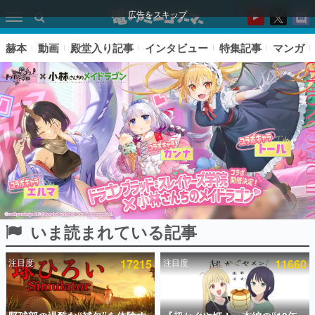
広告をスキップ
赫本
動画
殿堂入り記事
インタビュー
特集記事
マンガ
いま読まれている記事
ピックアップ
注目度
17215
注目度
11660
電ファミのいま読まれている記事ランキング
アプリセール情報