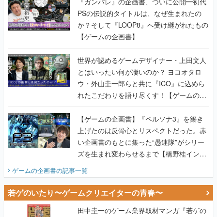
『ガンパレ』の企画書、ついに公開━初代
PSの伝説的タイトルは、なぜ生まれたの
か？そして『LOOP8』へ受け継がれたもの
【ゲームの企画書】
世界が認めるゲームデザイナー・上田文人
とはいったい何が凄いのか？ ヨコオタロ
ウ・外山圭一郎らと共に『ICO』に込めら
れたこだわりを語り尽くす！【ゲームの企
画書】
【ゲームの企画書】『ペルソナ3』を築き
上げたのは反骨心とリスペクトだった。赤
い企画書のもとに集った“愚連隊”がシリー
ズを生まれ変わらせるまで【橋野桂インタ
ビュー】
ゲームの企画書
の記事一覧
若ゲのいたり〜ゲームクリエイターの青春〜
田中圭一のゲーム業界取材マンガ『若ゲの