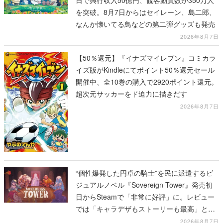
を突破。8月7日からはセイレーン、島二郎、
なんか懐いてる鳥などの第二弾グッズも発売
2026年8月7日
【50％還元】『イナズマイレブン』コミカラ
イズ版がKindleにてポイント50％還元セール
開催中、全10巻の購入で2920ポイント還元。
超次元サッカーをド迫力に描きだす
2026年8月7日
“個性爆発した円卓の騎士”を民に派遣するビ
ジュアルノベル『Sovereign Tower』発売初
日からSteamで「非常に好評」に。レビュー
では「キャラデザもストーリーも最高」と称
賛相次ぐ
2026年8月7日