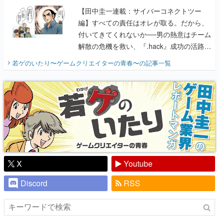
【田中圭一連載：サイバーコネクトツー
編】すべての責任はオレが取る。だから、
付いてきてくれないか──男の熱意はチーム
解散の危機を救い、『.hack』成功の活路を
開く。業界の快男児・松山 洋に流れる血は
若ゲのいたり〜ゲームクリエイターの青春〜
の記事一覧
『少年ジャンプ』色だった【若ゲのいた
り】
X
Youtube
Discord
RSS