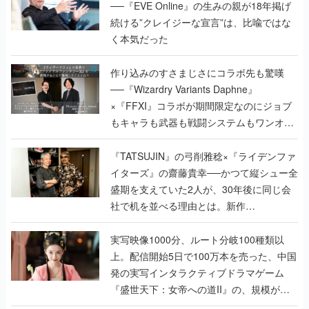
──『EVE Online』の生みの親が18年掲げ
続ける”クレイジーな宣言”は、比喩ではな
く本気だった
作り込みのすさまじさにコラボ先も驚嘆
──『Wizardry Variants Daphne』
×『FFXI』コラボが期間限定なのにジョブ
もキャラも武器も戦闘システムもワンオフ
で作り込まれた理由を両ディレクターに聞
く
『TATSUJIN』の弓削雅稔×『ライデンファ
イターズ』の齋藤貴幸──かつて縦シュー全
盛期を支えていた2人が、30年後に同じ会
社で机を並べる理由とは。新作
『TATSUJIN EXTREME』で初タッグを組
んだレジェンド2人に訊く開発秘話
実写映像1000分、ルート分岐100種類以
上。配信開始5日で100万本を売った、中国
発の実写インタラクティブドラマゲーム
『盛世天下：女帝への道II』の、規模が違
うこだわりをプロデューサーに聞いた