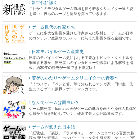
新世代に訊く
これからのデジタルゲーム市場を担う若きクリエイター達の姿
を追い、彼らのルーツと情熱を探っていきます。
ゲーム世代の作家たち
ゲームに多大な影響を受けた作家さんに取材し、ゲームが日本
のコンテンツ産業やカルチャーに与えた影響を探る企画です。
日本モバイルゲーム産業史
日本のモバイルゲーム史における主要なトピック・タイトルを
網羅するほか、開発者へのインタビューや識者による解説を掲
載。約20年の歴史が一望できる決定版！
若ゲのいたり〜ゲームクリエイターの青春〜
『うつヌケ』『ペンと箸』等で知られるマンガ家・田中圭一先
生によるゲーム業界レポートマンガです。
なんでゲームは面白い？
ゲーム開発者・hamatsu氏がゲームの魅力を画面や操作の具体的
な形から解き明かしていく、硬派で骨太な評論連載です。
ゲームが変えた日本語
「経験値」「裏技」「ラスボス」… ゲームにまつわる言葉の起
源や用法の変遷を、コンピューター文化史研究家・タイニーP氏