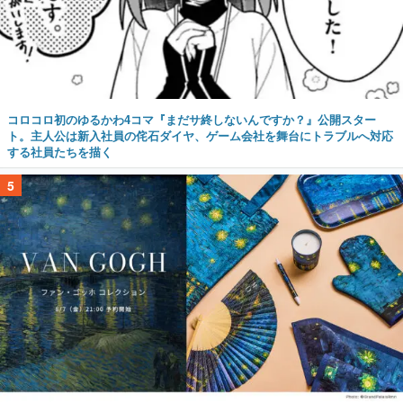
コロコロ初のゆるかわ4コマ『まだサ終しないんですか？』公開スター
ト。主人公は新入社員の侘石ダイヤ、ゲーム会社を舞台にトラブルへ対応
する社員たちを描く
5