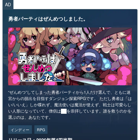
AD
勇者パーティはぜんめつしました。
“ぜんめつ”してしまった勇者パーティから1人だけ選んで、ともに迷
宮からの脱出を目指すダンジョン探索RPGです。 ただし勇者は「は
い/いいえ」しか喋れず、魔法使いは魔法が使えず、戦士は可愛らし
い人形になっていて、僧侶は██を崇拝しています。誰を救うのかを
選ぶのは、あなたです。
インディー
RPG
リリース日：2026年第4四半期