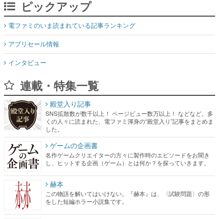
ピックアップ
電ファミのいま読まれている記事ランキング
アプリセール情報
インタビュー
連載・特集一覧
殿堂入り記事
SNS拡散数が数千以上！ ページビュー数万以上！ などなど。多
くの人々に読まれた、電ファミ渾身の“殿堂入り”記事をまとめま
した。
ゲームの企画書
名作ゲームクリエイターの方々に製作時のエピソードをお聞き
し、ヒットする企画（ゲーム）とは何か？を探っていきます。
赫本
この物語を解いてはいけない。『赫本』は、〈試験問題〉の形
をした短編ホラー小説集です。