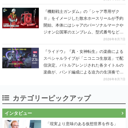
『機動戦士ガンダム』の「シャア専用ザク
Ⅱ」をイメージした散水ホースリールが予約
開始。本体にはシャアのパーソナルマークや
ジオン公国軍のエンブレム、型式番号などを
配置
2026年8月7日
『ライドウ』『真・女神転生』の楽曲による
スペシャルライブが「ニコニコ生放送」で配
信決定。バトルアレンジされた各タイトルの
楽曲が、バンド編成による迫力の生演奏で披
露、冒頭部分は“無料”で視聴できる
2026年8月7日
カテゴリーピックアップ
インタビュー
「現実より意味のある仮想世界を作る」