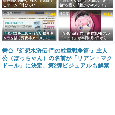
野球部の過酷な“補欠”を体験す
『超かぐや姫！』本編の“10年
るゲーム『球ひろい
後”を描く『超かぐやメシ！』
インタビュー
Simulator』が「1件」のウィッ
Web連載決定。新たなWebマン
注目度
9504
注目度
8910
シュリストをもとにチェコ語に
ガレーベル「ビビビコミック」
連載・特集一覧
対応しSNSで話題に。『キング
にて特別話が掲載スタート、あ
ダム・カム』開発元やチェコの
のお話には…まだ続きがある！
プロ野球選手から称賛の声
殿堂入り記事
「タバコを止められない猫耳キ
『VRChat』向け新作3Dモデル
SNS拡散数が数千以上！ ページビュー数万以上！ などな
ど。多くの人々に読まれた、電ファミ渾身の“殿堂入り”記
ャラを描く深夜枠アニメ」に視
「ニュイ」が本日8月7日から
事をまとめました。
聴者の一部から批判意見。違法
BOOTHにて発売。瞳に光る星
薬物の使用と思しき描写も含め
や感情豊かな表情が、小悪魔か
舞台『幻想水滸伝-門の紋章戦争篇-』主人
ゲームの企画書
て、BPOが議論を交わす
わいい
名作ゲームクリエイターの方々に製作時のエピソードをお
公（ぼっちゃん）の名前が「リアン・マク
聞きし、ヒットする企画（ゲーム）とは何か？を探ってい
きます。
ドール」に決定。第2弾ビジュアルも解禁
赫本
この物語を解いてはいけない。『赫本』は、〈試験問題〉
の形をした短編ホラー小説集です。
新世代に訊く
これからのデジタルゲーム市場を担う若きクリエイター達
の姿を追い、彼らのルーツと情熱を探っていきます。
ゲーム世代の作家たち
ゲームに多大な影響を受けた作家さんに取材し、ゲームが