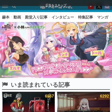
広告をスキップ
赫本
動画
殿堂入り記事
インタビュー
特集記事
マンガ
いま読まれている記事
ピックアップ
注目度
6567
注目度
6292
電ファミのいま読まれている記事ランキング
アプリセール情報