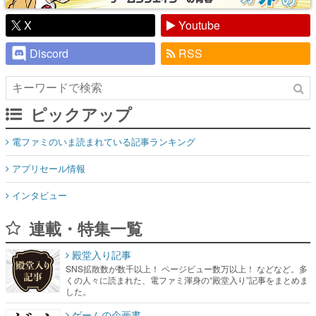
X
Youtube
Discord
RSS
ピックアップ
電ファミのいま読まれている記事ランキング
アプリセール情報
インタビュー
連載・特集一覧
殿堂入り記事
SNS拡散数が数千以上！ ページビュー数万以上！ などなど。多
くの人々に読まれた、電ファミ渾身の“殿堂入り”記事をまとめま
した。
ゲームの企画書