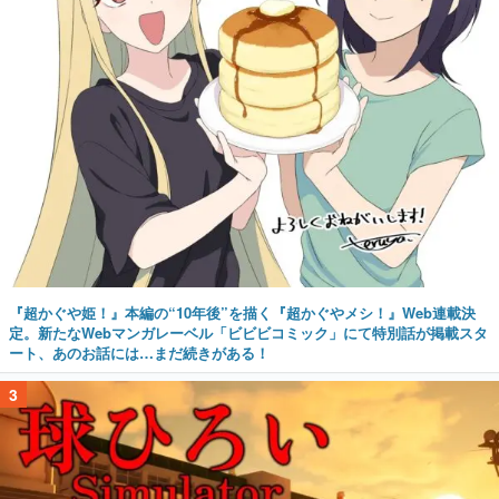
『超かぐや姫！』本編の“10年後”を描く『超かぐやメシ！』Web連載決
定。新たなWebマンガレーベル「ビビビコミック」にて特別話が掲載スタ
ート、あのお話には…まだ続きがある！
3