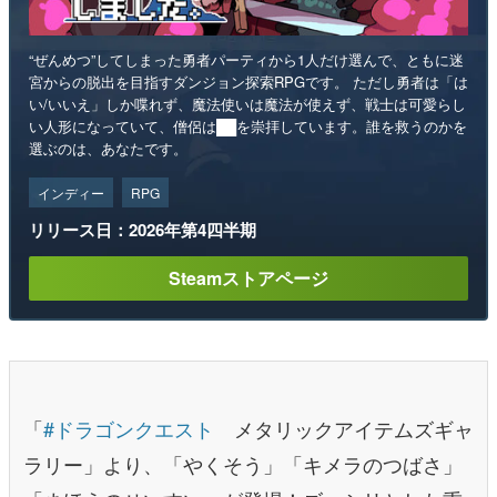
“ぜんめつ”してしまった勇者パーティから1人だけ選んで、ともに迷
宮からの脱出を目指すダンジョン探索RPGです。 ただし勇者は「は
い/いいえ」しか喋れず、魔法使いは魔法が使えず、戦士は可愛らし
い人形になっていて、僧侶は██を崇拝しています。誰を救うのかを
選ぶのは、あなたです。
インディー
RPG
リリース日：2026年第4四半期
Steamストアページ
「
#ドラゴンクエスト
メタリックアイテムズギャ
ラリー」より、「やくそう」「キメラのつばさ」