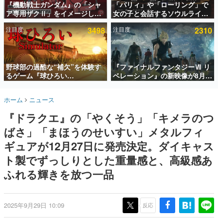
『機動戦士ガンダム』の「シャ
「パリィ」や「ローリング」で
ア専用ザクⅡ」をイメージした
女の子と会話するソウルライク
インタビュー
散水ホースリールが予約開始。
恋愛ゲーム『小早川さんはソウ
注目度
3498
注目度
2310
本体にはシャアのパーソナルマ
ルライク』無料公開。返事に失
連載・特集一覧
ークやジオン公国軍のエンブレ
敗すると「YOU DIED」
ム、型式番号などを配置
殿堂入り記事
SNS拡散数が数千以上！ ページビュー数万以上！ などな
野球部の過酷な“補欠”を体験す
『ファイナルファンタジーⅦ リ
ど。多くの人々に読まれた、電ファミ渾身の“殿堂入り”記
るゲーム『球ひろい
ベレーション』の新映像が8月
事をまとめました。
Simulator』が「1件」のウィッ
26日早朝に公開へ。『FF7』リ
シュリストをもとにチェコ語に
メイクシリーズの完結編、
ゲームの企画書
ホーム
ニュース
対応しSNSで話題に。『キング
「gamescom」のオープニング
名作ゲームクリエイターの方々に製作時のエピソードをお
聞きし、ヒットする企画（ゲーム）とは何か？を探ってい
ダム・カム』開発元やチェコの
ナイトライブにてディレクター
『ドラクエ』の「やくそう」「キメラのつ
きます。
プロ野球選手から称賛の声
の浜口直樹氏が登壇する予定
ばさ」「まほうのせいすい」メタルフィ
赫本
この物語を解いてはいけない。『赫本』は、〈試験問題〉
ギュアが12月27日に発売決定。ダイキャス
の形をした短編ホラー小説集です。
ト製でずっしりとした重量感と、高級感あ
ふれる輝きを放つ一品
新世代に訊く
これからのデジタルゲーム市場を担う若きクリエイター達
の姿を追い、彼らのルーツと情熱を探っていきます。
2025年9月29日 10:09
反応
ゲーム世代の作家たち
ゲームに多大な影響を受けた作家さんに取材し、ゲームが