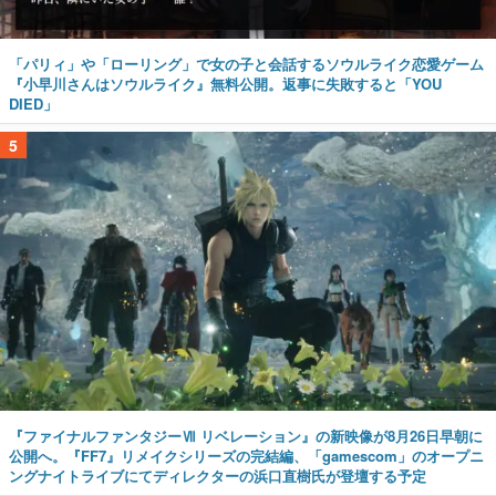
「パリィ」や「ローリング」で女の子と会話するソウルライク恋愛ゲーム
『小早川さんはソウルライク』無料公開。返事に失敗すると「YOU
DIED」
5
『ファイナルファンタジーⅦ リベレーション』の新映像が8月26日早朝に
公開へ。『FF7』リメイクシリーズの完結編、「gamescom」のオープニ
ングナイトライブにてディレクターの浜口直樹氏が登壇する予定