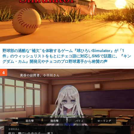
野球部の過酷な“補欠”を体験するゲーム『球ひろいSimulator』が「1
件」のウィッシュリストをもとにチェコ語に対応しSNSで話題に。『キン
グダム・カム』開発元やチェコのプロ野球選手から称賛の声
4