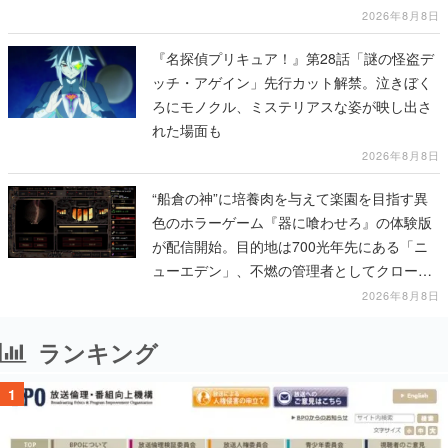
ムを探索しながら脱出を目指す
2026年8月8日
『名探偵プリキュア！』第28話「謎の怪盗デ
ッチ・アゲイン」先行カット解禁。泣きぼく
ろにモノクル、ミステリアスな姿が映し出さ
れた場面も
2026年8月8日
“船倉の神”に培養肉を与えて楽園を目指す異
色のホラーゲーム『器に喰わせろ』の体験版
が配信開始。目的地は700光年先にある「ニ
ューエデン」、不燃の管理者としてクローン
人間を増やし、加工して神に捧げる
2026年8月8日
ランキング
1