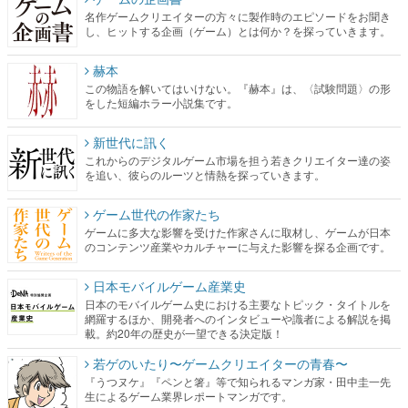
名作ゲームクリエイターの方々に製作時のエピソードをお聞き
し、ヒットする企画（ゲーム）とは何か？を探っていきます。
赫本
この物語を解いてはいけない。『赫本』は、〈試験問題〉の形
をした短編ホラー小説集です。
新世代に訊く
これからのデジタルゲーム市場を担う若きクリエイター達の姿
を追い、彼らのルーツと情熱を探っていきます。
ゲーム世代の作家たち
ゲームに多大な影響を受けた作家さんに取材し、ゲームが日本
のコンテンツ産業やカルチャーに与えた影響を探る企画です。
日本モバイルゲーム産業史
日本のモバイルゲーム史における主要なトピック・タイトルを
網羅するほか、開発者へのインタビューや識者による解説を掲
載。約20年の歴史が一望できる決定版！
若ゲのいたり〜ゲームクリエイターの青春〜
『うつヌケ』『ペンと箸』等で知られるマンガ家・田中圭一先
生によるゲーム業界レポートマンガです。