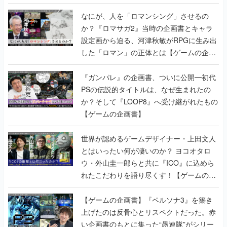
書】
なにが、人を「ロマンシング」させるの
か？『ロマサガ2』当時の企画書とキャラ
設定画から迫る、河津秋敏がRPGに生み出
した「ロマン」の正体とは【ゲームの企画
書】
『ガンパレ』の企画書、ついに公開━初代
PSの伝説的タイトルは、なぜ生まれたの
か？そして『LOOP8』へ受け継がれたもの
【ゲームの企画書】
世界が認めるゲームデザイナー・上田文人
とはいったい何が凄いのか？ ヨコオタロ
ウ・外山圭一郎らと共に『ICO』に込めら
れたこだわりを語り尽くす！【ゲームの企
画書】
【ゲームの企画書】『ペルソナ3』を築き
上げたのは反骨心とリスペクトだった。赤
い企画書のもとに集った“愚連隊”がシリー