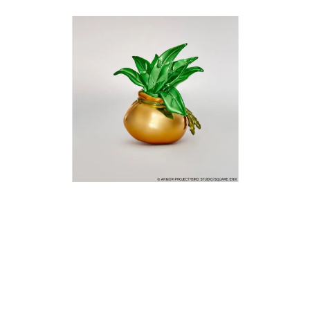
日本のコンテンツ産業やカルチャーに与えた影響を探る企
画です。
日本モバイルゲーム産業史
日本のモバイルゲーム史における主要なトピック・タイト
ルを網羅するほか、開発者へのインタビューや識者による
解説を掲載。約20年の歴史が一望できる決定版！
若ゲのいたり〜ゲームクリエイターの青春〜
『うつヌケ』『ペンと箸』等で知られるマンガ家・田中圭
一先生によるゲーム業界レポートマンガです。
なんでゲームは面白い？
ゲーム開発者・hamatsu氏がゲームの魅力を画面や操作の
具体的な形から解き明かしていく、硬派で骨太な評論連載
です。
ゲームが変えた日本語
「経験値」「裏技」「ラスボス」… ゲームにまつわる言葉
の起源や用法の変遷を、コンピューター文化史研究家・タ
イニーP氏が徹底調査。
カテゴリ
特集記事