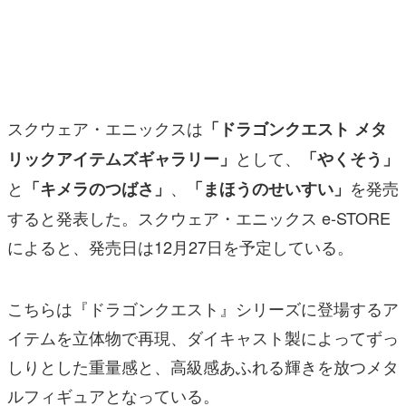
マンガ
女性向け
アプリレビュー
スクウェア・エニックスは
「ドラゴンクエスト メタ
その他
として、
リックアイテムズギャラリー」
「やくそう」
と
、
を発売
「キメラのつばさ」
「まほうのせいすい」
電ファミニコゲーマーとは？
すると発表した。スクウェア・エニックス e-STORE
運営：株式会社マレ
によると、発売日は12月27日を予定している。
こちらは『ドラゴンクエスト』シリーズに登場するア
イテムを立体物で再現、ダイキャスト製によってずっ
しりとした重量感と、高級感あふれる輝きを放つメタ
ルフィギュアとなっている。