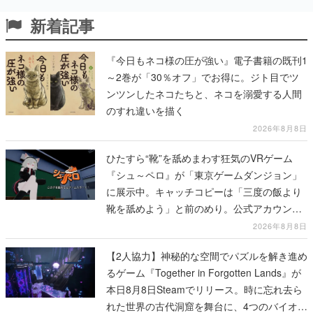
新着記事
『今日もネコ様の圧が強い』電子書籍の既刊1
～2巻が「30％オフ」でお得に。ジト目でツ
ンツンしたネコたちと、ネコを溺愛する人間
のすれ違いを描く
2026年8月8日
ひたすら“靴”を舐めまわす狂気のVRゲーム
『シュ～ペロ』が「東京ゲームダンジョン」
に展示中。キャッチコピーは「三度の飯より
靴を舐めよう」と前のめり。公式アカウント
も開設され、2026年リリースに向けて開発中
2026年8月8日
【2人協力】神秘的な空間でパズルを解き進め
るゲーム『Together in Forgotten Lands』が
本日8月8日Steamでリリース。時に忘れ去ら
れた世界の古代洞窟を舞台に、4つのバイオー