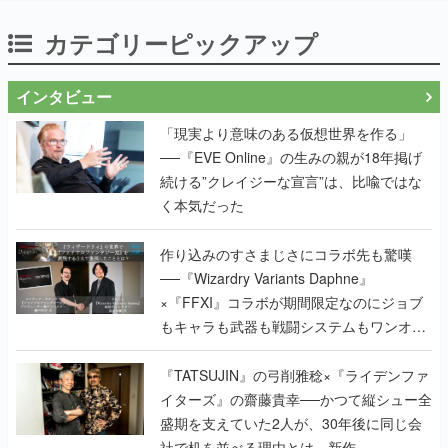
カテゴリーピックアップ
インタビュー
「現実より意味のある仮想世界を作る」
──『EVE Online』の生みの親が18年掲げ
続ける”クレイジーな宣言”は、比喩ではな
く本気だった
作り込みのすさまじさにコラボ先も驚嘆
──『Wizardry Variants Daphne』
×『FFXI』コラボが期間限定なのにジョブ
もキャラも武器も戦闘システムもワンオフ
で作り込まれた理由を両ディレクターに聞
く
『TATSUJIN』の弓削雅稔×『ライデンファ
イターズ』の齋藤貴幸──かつて縦シュー全
盛期を支えていた2人が、30年後に同じ会
社で机を並べる理由とは。新作