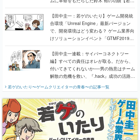
ムに革命をもたらした鈴木 裕の功績【若ゲ
のいたり】
【田中圭一：若ゲのいたり】ゲーム開発統
合環境「Unreal Engine」最新バージョン
で、開発環境はどう変わる？ ゲーム業界向
けソリューションイベント「GTMF2019」
に行って、より理解を深めよう【PR】
【田中圭一連載：サイバーコネクトツー
編】すべての責任はオレが取る。だから、
付いてきてくれないか──男の熱意はチーム
解散の危機を救い、『.hack』成功の活路を
開く。業界の快男児・松山 洋に流れる血は
若ゲのいたり〜ゲームクリエイターの青春〜
の記事一覧
『少年ジャンプ』色だった【若ゲのいた
り】