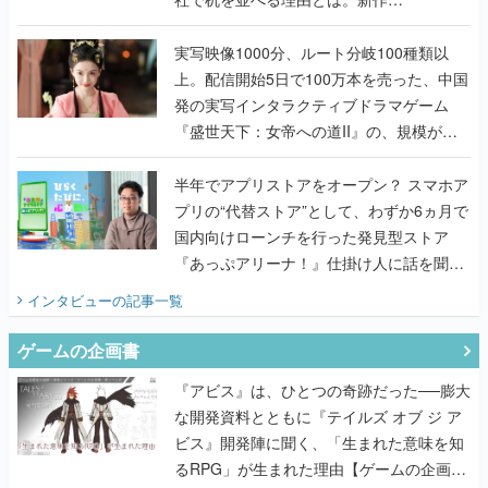
『TATSUJIN EXTREME』で初タッグを組
んだレジェンド2人に訊く開発秘話
実写映像1000分、ルート分岐100種類以
上。配信開始5日で100万本を売った、中国
発の実写インタラクティブドラマゲーム
『盛世天下：女帝への道II』の、規模が違
うこだわりをプロデューサーに聞いた
半年でアプリストアをオープン？ スマホア
プリの“代替ストア”として、わずか6ヵ月で
国内向けローンチを行った発見型ストア
『あっぷアリーナ！』仕掛け人に話を聞い
てみた
インタビュー
の記事一覧
ゲームの企画書
『アビス』は、ひとつの奇跡だった──膨大
な開発資料とともに『テイルズ オブ ジ ア
ビス』開発陣に聞く、「生まれた意味を知
るRPG」が生まれた理由【ゲームの企画