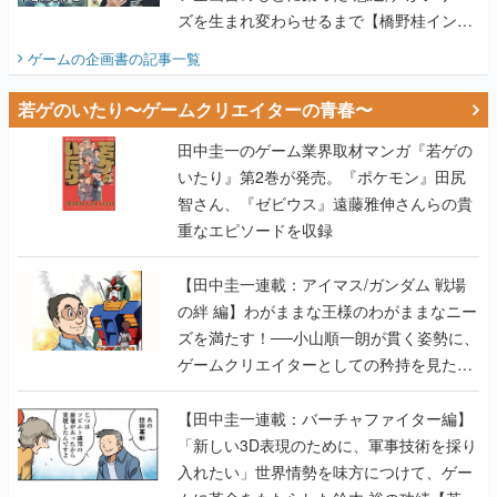
ズを生まれ変わらせるまで【橋野桂インタ
ビュー】
ゲームの企画書
の記事一覧
若ゲのいたり〜ゲームクリエイターの青春〜
田中圭一のゲーム業界取材マンガ『若ゲの
いたり』第2巻が発売。『ポケモン』田尻
智さん、『ゼビウス』遠藤雅伸さんらの貴
重なエピソードを収録
【田中圭一連載：アイマス/ガンダム 戦場
の絆 編】わがままな王様のわがままなニー
ズを満たす！──小山順一朗が貫く姿勢に、
ゲームクリエイターとしての矜持を見た
【若ゲのいたり最終回】
【田中圭一連載：バーチャファイター編】
「新しい3D表現のために、軍事技術を採り
入れたい」世界情勢を味方につけて、ゲー