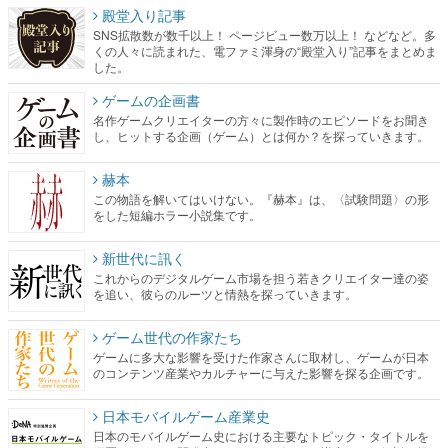
殿堂入り記事
SNS拡散数が数千以上！ ページビュー数万以上！ などなど。多
くの人々に読まれた、電ファミ渾身の“殿堂入り”記事をまとめま
した。
ゲームの企画書
名作ゲームクリエイターの方々に製作時のエピソードをお聞き
し、ヒットする企画（ゲーム）とは何か？を探っていきます。
赫本
この物語を解いてはいけない。『赫本』は、〈試験問題〉の形
をした短編ホラー小説集です。
新世代に訊く
これからのデジタルゲーム市場を担う若きクリエイター達の姿
を追い、彼らのルーツと情熱を探っていきます。
ゲーム世代の作家たち
ゲームに多大な影響を受けた作家さんに取材し、ゲームが日本
のコンテンツ産業やカルチャーに与えた影響を探る企画です。
日本モバイルゲーム産業史
日本のモバイルゲーム史における主要なトピック・タイトルを