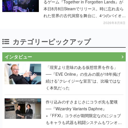
るゲーム『Together in Forgotten Lands』が
本日8月8日Steamでリリース。時に忘れ去ら
れた世界の古代洞窟を舞台に、4つのバイオー
ムを探索しながら脱出を目指す
2026年8月8日
カテゴリーピックアップ
インタビュー
「現実より意味のある仮想世界を作る」
──『EVE Online』の生みの親が18年掲げ
続ける”クレイジーな宣言”は、比喩ではな
く本気だった
作り込みのすさまじさにコラボ先も驚嘆
──『Wizardry Variants Daphne』
×『FFXI』コラボが期間限定なのにジョブ
もキャラも武器も戦闘システムもワンオフ