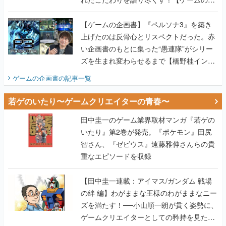
画書】
【ゲームの企画書】『ペルソナ3』を築き
上げたのは反骨心とリスペクトだった。赤
い企画書のもとに集った“愚連隊”がシリー
ズを生まれ変わらせるまで【橋野桂インタ
ビュー】
ゲームの企画書
の記事一覧
若ゲのいたり〜ゲームクリエイターの青春〜
田中圭一のゲーム業界取材マンガ『若ゲの
いたり』第2巻が発売。『ポケモン』田尻
智さん、『ゼビウス』遠藤雅伸さんらの貴
重なエピソードを収録
【田中圭一連載：アイマス/ガンダム 戦場
の絆 編】わがままな王様のわがままなニー
ズを満たす！──小山順一朗が貫く姿勢に、
ゲームクリエイターとしての矜持を見た