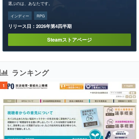
選ぶのは、あなたです。
インディー
RPG
リリース日：2026年第4四半期
Steamストアページ
ランキング
1