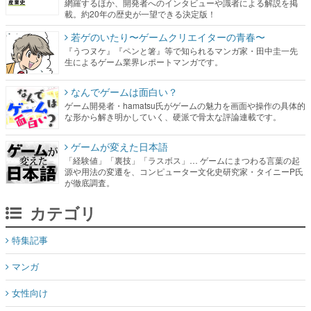
網羅するほか、開発者へのインタビューや識者による解説を掲
載。約20年の歴史が一望できる決定版！
若ゲのいたり〜ゲームクリエイターの青春〜
『うつヌケ』『ペンと箸』等で知られるマンガ家・田中圭一先
生によるゲーム業界レポートマンガです。
なんでゲームは面白い？
ゲーム開発者・hamatsu氏がゲームの魅力を画面や操作の具体的
な形から解き明かしていく、硬派で骨太な評論連載です。
ゲームが変えた日本語
「経験値」「裏技」「ラスボス」… ゲームにまつわる言葉の起
源や用法の変遷を、コンピューター文化史研究家・タイニーP氏
が徹底調査。
カテゴリ
特集記事
マンガ
女性向け