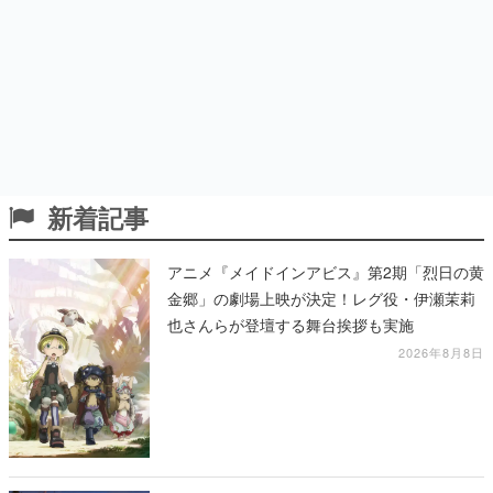
新着記事
アニメ『メイドインアビス』第2期「烈日の黄
金郷」の劇場上映が決定！レグ役・伊瀬茉莉
也さんらが登壇する舞台挨拶も実施
2026年8月8日