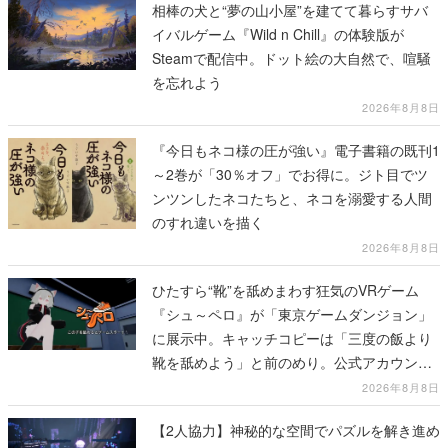
相棒の犬と“夢の山小屋”を建てて暮らすサバ
イバルゲーム『Wild n Chill』の体験版が
Steamで配信中。ドット絵の大自然で、喧騒
を忘れよう
2026年8月8日
『今日もネコ様の圧が強い』電子書籍の既刊1
～2巻が「30％オフ」でお得に。ジト目でツ
ンツンしたネコたちと、ネコを溺愛する人間
のすれ違いを描く
2026年8月8日
ひたすら“靴”を舐めまわす狂気のVRゲーム
『シュ～ペロ』が「東京ゲームダンジョン」
に展示中。キャッチコピーは「三度の飯より
靴を舐めよう」と前のめり。公式アカウント
も開設され、2026年リリースに向けて開発中
2026年8月8日
【2人協力】神秘的な空間でパズルを解き進め