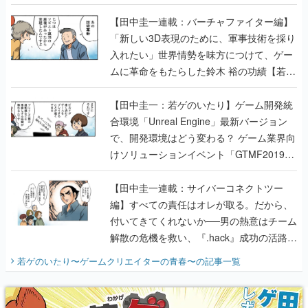
【若ゲのいたり最終回】
【田中圭一連載：バーチャファイター編】
「新しい3D表現のために、軍事技術を採り
入れたい」世界情勢を味方につけて、ゲー
ムに革命をもたらした鈴木 裕の功績【若ゲ
のいたり】
【田中圭一：若ゲのいたり】ゲーム開発統
合環境「Unreal Engine」最新バージョン
で、開発環境はどう変わる？ ゲーム業界向
けソリューションイベント「GTMF2019」
に行って、より理解を深めよう【PR】
【田中圭一連載：サイバーコネクトツー
編】すべての責任はオレが取る。だから、
付いてきてくれないか──男の熱意はチーム
解散の危機を救い、『.hack』成功の活路を
開く。業界の快男児・松山 洋に流れる血は
若ゲのいたり〜ゲームクリエイターの青春〜
の記事一覧
『少年ジャンプ』色だった【若ゲのいた
り】