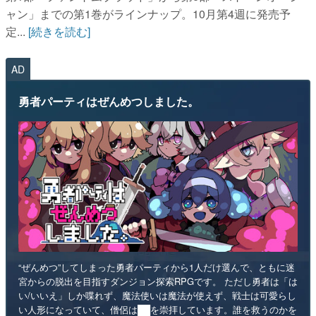
ャン」までの第1巻がラインナップ。10月第4週に発売予
定...
[続きを読む]
AD
勇者パーティはぜんめつしました。
“ぜんめつ”してしまった勇者パーティから1人だけ選んで、ともに迷
宮からの脱出を目指すダンジョン探索RPGです。 ただし勇者は「は
い/いいえ」しか喋れず、魔法使いは魔法が使えず、戦士は可愛らし
い人形になっていて、僧侶は██を崇拝しています。誰を救うのかを