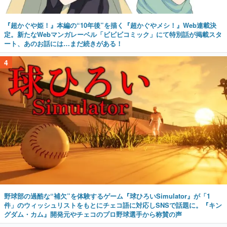
『超かぐや姫！』本編の“10年後”を描く『超かぐやメシ！』Web連載決
定。新たなWebマンガレーベル「ビビビコミック」にて特別話が掲載スタ
ート、あのお話には…まだ続きがある！
4
野球部の過酷な“補欠”を体験するゲーム『球ひろいSimulator』が「1
件」のウィッシュリストをもとにチェコ語に対応しSNSで話題に。『キン
グダム・カム』開発元やチェコのプロ野球選手から称賛の声