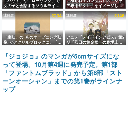
「パリィ」や「ローリング」で
『機動戦士ガンダム』の「シャ
女の子と会話するソウルライク
ア専用ザクⅡ」をイメージした
インタビュー
恋愛ゲーム『小早川さんはソウ
散水ホースリールが予約開始。
注目度
3234
注目度
3146
ルライク』無料公開。返事に失
本体にはシャアのパーソナルマ
連載・特集一覧
敗すると「YOU DIED」
ークやジオン公国軍のエンブレ
ム、型式番号などを配置
殿堂入り記事
「東映」の“あのオープニング映
アニメ『メイドインアビス』第2
SNS拡散数が数千以上！ ページビュー数万以上！ などな
ど。多くの人々に読まれた、電ファミ渾身の“殿堂入り”記
像”がアクリルブロックに。「東
期「烈日の黄金郷」の劇場上映
事をまとめました。
映ヒストリカル グッズコレクシ
が決定！レグ役・伊瀬茉莉也さ
ョン」が8月下旬より発売
んらが登壇する舞台挨拶も実施
『ジョジョ』のマンガが5cmサイズにな
ゲームの企画書
名作ゲームクリエイターの方々に製作時のエピソードをお
って登場。10月第4週に発売予定。第1部
聞きし、ヒットする企画（ゲーム）とは何か？を探ってい
きます。
「ファントムブラッド」から第6部「スト
赫本
ーンオーシャン」までの第1巻がラインナ
この物語を解いてはいけない。『赫本』は、〈試験問題〉
ップ
の形をした短編ホラー小説集です。
新世代に訊く
これからのデジタルゲーム市場を担う若きクリエイター達
の姿を追い、彼らのルーツと情熱を探っていきます。
ゲーム世代の作家たち
ゲームに多大な影響を受けた作家さんに取材し、ゲームが