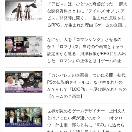
『アビス』は、ひとつの奇跡だった──膨大
な開発資料とともに『テイルズ オブ ジ ア
ビス』開発陣に聞く、「生まれた意味を知
るRPG」が生まれた理由【ゲームの企画
書】
なにが、人を「ロマンシング」させるの
か？『ロマサガ2』当時の企画書とキャラ
設定画から迫る、河津秋敏がRPGに生み出
した「ロマン」の正体とは【ゲームの企画
書】
『ガンパレ』の企画書、ついに公開━初代
PSの伝説的タイトルは、なぜ生まれたの
か？そして『LOOP8』へ受け継がれたもの
【ゲームの企画書】
世界が認めるゲームデザイナー・上田文人
とはいったい何が凄いのか？ ヨコオタロ
ウ・外山圭一郎らと共に『ICO』に込めら
れたこだわりを語り尽くす！【ゲームの企