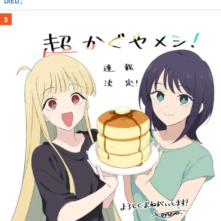
DIED」
3