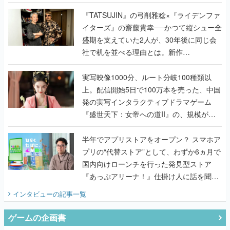
で作り込まれた理由を両ディレクターに聞
く
『TATSUJIN』の弓削雅稔×『ライデンファ
イターズ』の齋藤貴幸──かつて縦シュー全
盛期を支えていた2人が、30年後に同じ会
社で机を並べる理由とは。新作
『TATSUJIN EXTREME』で初タッグを組
んだレジェンド2人に訊く開発秘話
実写映像1000分、ルート分岐100種類以
上。配信開始5日で100万本を売った、中国
発の実写インタラクティブドラマゲーム
『盛世天下：女帝への道II』の、規模が違
うこだわりをプロデューサーに聞いた
半年でアプリストアをオープン？ スマホア
プリの“代替ストア”として、わずか6ヵ月で
国内向けローンチを行った発見型ストア
『あっぷアリーナ！』仕掛け人に話を聞い
てみた
インタビュー
の記事一覧
ゲームの企画書