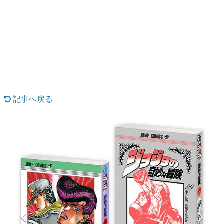
日本のコンテンツ産業やカルチャーに与えた影響を探る企
画です。
日本モバイルゲーム産業史
日本のモバイルゲーム史における主要なトピック・タイト
ルを網羅するほか、開発者へのインタビューや識者による
解説を掲載。約20年の歴史が一望できる決定版！
若ゲのいたり〜ゲームクリエイターの青春〜
『うつヌケ』『ペンと箸』等で知られるマンガ家・田中圭
一先生によるゲーム業界レポートマンガです。
記事へ戻る
なんでゲームは面白い？
ゲーム開発者・hamatsu氏がゲームの魅力を画面や操作の
具体的な形から解き明かしていく、硬派で骨太な評論連載
です。
ゲームが変えた日本語
「経験値」「裏技」「ラスボス」… ゲームにまつわる言葉
の起源や用法の変遷を、コンピューター文化史研究家・タ
イニーP氏が徹底調査。
カテゴリ
特集記事