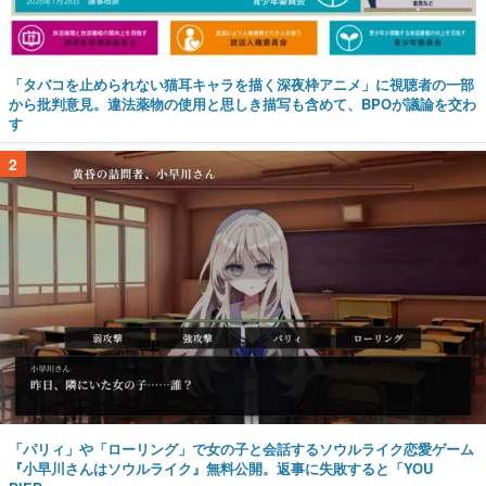
「タバコを止められない猫耳キャラを描く深夜枠アニメ」に視聴者の一部
から批判意見。違法薬物の使用と思しき描写も含めて、BPOが議論を交わ
す
2
「パリィ」や「ローリング」で女の子と会話するソウルライク恋愛ゲーム
『小早川さんはソウルライク』無料公開。返事に失敗すると「YOU