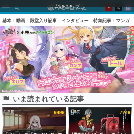
広告をスキップ
赫本
動画
殿堂入り記事
インタビュー
特集記事
マンガ
いま読まれている記事
ピックアップ
注目度
9999
注目度
7249
電ファミのいま読まれている記事ランキング
アプリセール情報