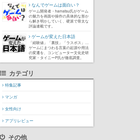
なんでゲームは面白い？
ゲーム開発者・hamatsu氏がゲーム
の魅力を画面や操作の具体的な形か
ら解き明かしていく、硬派で骨太な
評論連載です。
ゲームが変えた日本語
「経験値」「裏技」「ラスボス」…
ゲームにまつわる言葉の起源や用法
の変遷を、コンピューター文化史研
究家・タイニーP氏が徹底調査。
カテゴリ
特集記事
マンガ
女性向け
アプリレビュー
その他