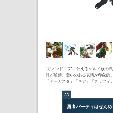
“ガノンドロフ”に仕えるゲルド族の
報が解禁。憂いのある表情が印象的
「アーガスタ」「キア」「クラフィカ.
AD
勇者パーティはぜんめ