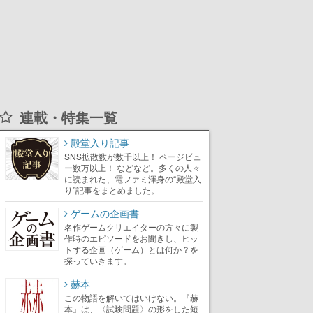
連載・特集一覧
殿堂入り記事
SNS拡散数が数千以上！ ページビュ
ー数万以上！ などなど。多くの人々
に読まれた、電ファミ渾身の“殿堂入
り”記事をまとめました。
ゲームの企画書
名作ゲームクリエイターの方々に製
作時のエピソードをお聞きし、ヒッ
トする企画（ゲーム）とは何か？を
探っていきます。
赫本
この物語を解いてはいけない。『赫
本』は、〈試験問題〉の形をした短