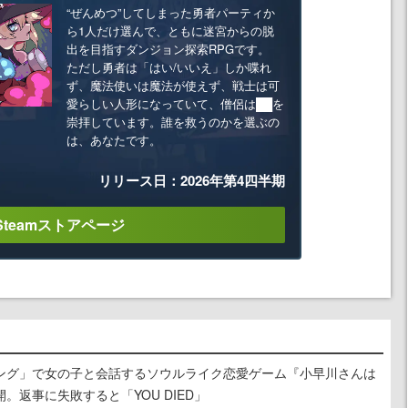
“ぜんめつ”してしまった勇者パーティか
ら1人だけ選んで、ともに迷宮からの脱
出を目指すダンジョン探索RPGです。
ただし勇者は「はい/いいえ」しか喋れ
ず、魔法使いは魔法が使えず、戦士は可
愛らしい人形になっていて、僧侶は██を
崇拝しています。誰を救うのかを選ぶの
は、あなたです。
リリース日：2026年第4四半期
Steamストアページ
ング」で女の子と会話するソウルライク恋愛ゲーム『小早川さんは
。返事に失敗すると「YOU DIED」