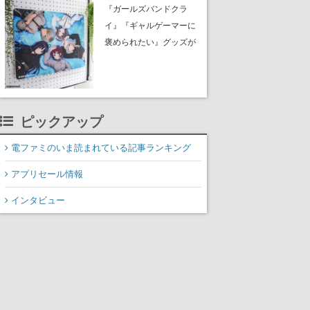
イク』無料公開。返事に
『ガールズバンドクラ
失敗すると「YOU
イ』『ギャルゲーマーに
DIED」
褒められたい』グッズが
夏コミ「ふもコレ」 ブ
ースに出展。イラストは
すべて描き下ろし。公式
サイトで予約を受付中
ピックアップ
電ファミのいま読まれている記事ランキング
アプリセール情報
インタビュー