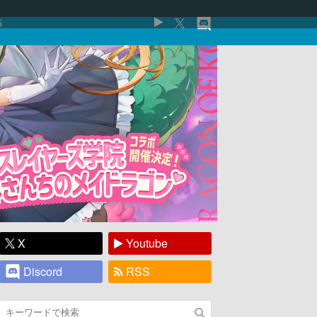
5
X
Youtube
Discord
RSS