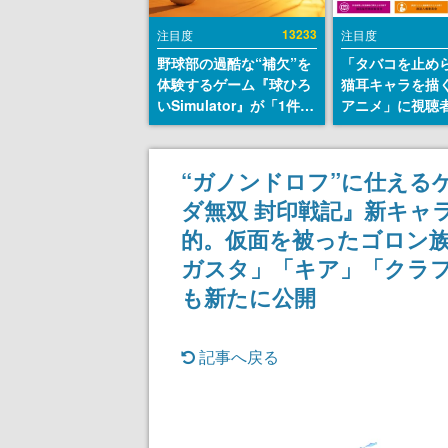
13233
注目度
注目度
野球部の過酷な“補欠”を
「タバコを止め
体験するゲーム『球ひろ
猫耳キャラを描
いSimulator』が「1件」
アニメ」に視聴
のウィッシュリストをも
から批判意見。
とにチェコ語に対応し
の使用と思しき
SNSで話題に。『キング
めて、BPOが議
“ガノンドロフ”に仕える
ダム・カム』開発元やチ
す
ダ無双 封印戦記』新キャ
ェコのプロ野球選手から
称賛の声
的。仮面を被ったゴロン
ガスタ」「キア」「クラ
も新たに公開
記事へ戻る