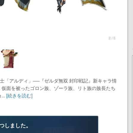
2 / 5
戦士「アルディ」──『ゼルダ無双 封印戦記』新キャラ情
。仮面を被ったゴロン族、ゾーラ族、リト族の族長たち
..
[続きを読む]
つしました。