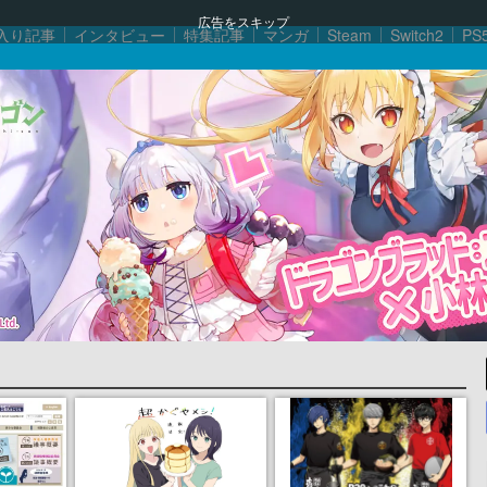
広告をスキップ
入り記事
インタビュー
特集記事
マンガ
Steam
Switch2
PS