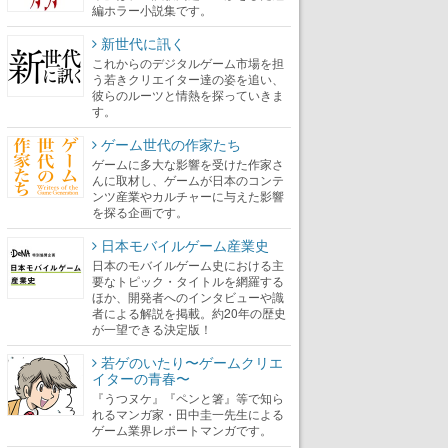
編ホラー小説集です。
新世代に訊く
これからのデジタルゲーム市場を担
う若きクリエイター達の姿を追い、
彼らのルーツと情熱を探っていきま
す。
ゲーム世代の作家たち
ゲームに多大な影響を受けた作家さ
んに取材し、ゲームが日本のコンテ
ンツ産業やカルチャーに与えた影響
を探る企画です。
日本モバイルゲーム産業史
日本のモバイルゲーム史における主
要なトピック・タイトルを網羅する
ほか、開発者へのインタビューや識
者による解説を掲載。約20年の歴史
が一望できる決定版！
若ゲのいたり〜ゲームクリエ
イターの青春〜
『うつヌケ』『ペンと箸』等で知ら
れるマンガ家・田中圭一先生による
ゲーム業界レポートマンガです。