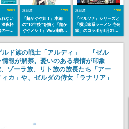
9801
7799
7788
注目度
注目度
られない
『超かぐや姫！』本編
『ペルソナ』シリーズと
く深夜枠
の“10年後”を描く『超か
「横浜家系ラーメン 壱角
者の一部
ぐやメシ！』Web連載決
家」のコラボが8月21日
違法薬物
定。新たなWebマンガレ
から開催。”はがくれ”風
描写も含
ーベル「ビビビコミッ
とんこつラーメンや、お
論を交わ
ク」にて特別話が掲載ス
いしく食べられるカレー
ゲルド族の戦士「アルディ」──『ゼル
タート、あのお話には…
ラーメンがラインナップ
ラ情報が解禁。憂いのある表情が印象
まだ続きがある！
族、ゾーラ族、リト族の族長たち「アー
フィカ」や、ゼルダの侍女「ラナリア」