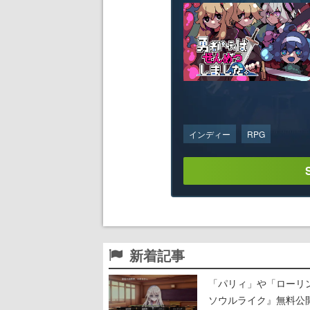
インディー
RPG
新着記事
「パリィ」や「ローリ
ソウルライク』無料公開