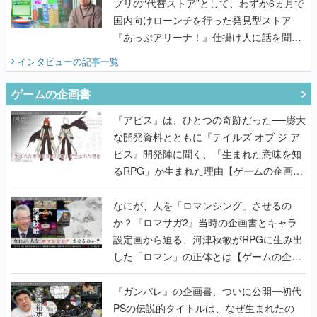
プリの“代替ストア”として、わずか6ヵ月で
国内向けローンチを行った発見型ストア
『あっぷアリーナ！』仕掛け人に話を聞い
てみた
インタビュー
の記事一覧
ゲームの企画書
『アビス』は、ひとつの奇跡だった──膨大
な開発資料とともに『テイルズ オブ ジ ア
ビス』開発陣に聞く、「生まれた意味を知
るRPG」が生まれた理由【ゲームの企画
書】
なにが、人を「ロマンシング」させるの
か？『ロマサガ2』当時の企画書とキャラ
設定画から迫る、河津秋敏がRPGに生み出
した「ロマン」の正体とは【ゲームの企画
書】
『ガンパレ』の企画書、ついに公開━初代
PSの伝説的タイトルは、なぜ生まれたの