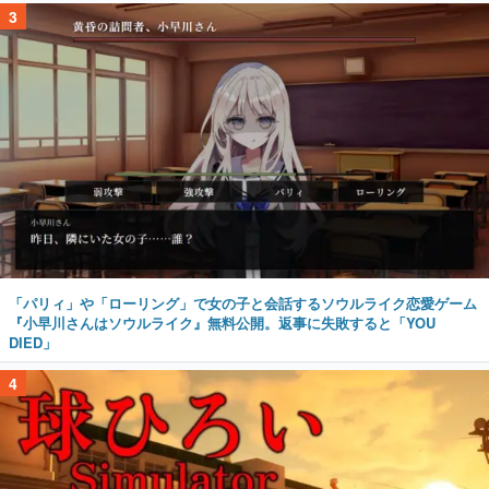
3
「パリィ」や「ローリング」で女の子と会話するソウルライク恋愛ゲーム
『小早川さんはソウルライク』無料公開。返事に失敗すると「YOU
DIED」
4