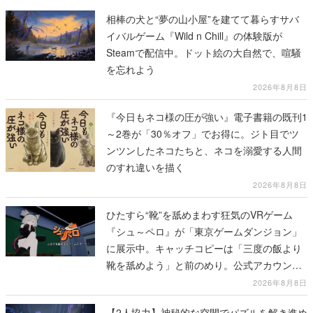
相棒の犬と“夢の山小屋”を建てて暮らすサバ
イバルゲーム『Wild n Chill』の体験版が
Steamで配信中。ドット絵の大自然で、喧騒
を忘れよう
2026年8月8日
『今日もネコ様の圧が強い』電子書籍の既刊1
～2巻が「30％オフ」でお得に。ジト目でツ
ンツンしたネコたちと、ネコを溺愛する人間
のすれ違いを描く
2026年8月8日
ひたすら“靴”を舐めまわす狂気のVRゲーム
『シュ～ペロ』が「東京ゲームダンジョン」
に展示中。キャッチコピーは「三度の飯より
靴を舐めよう」と前のめり。公式アカウント
も開設され、2026年リリースに向けて開発中
2026年8月8日
【2人協力】神秘的な空間でパズルを解き進め