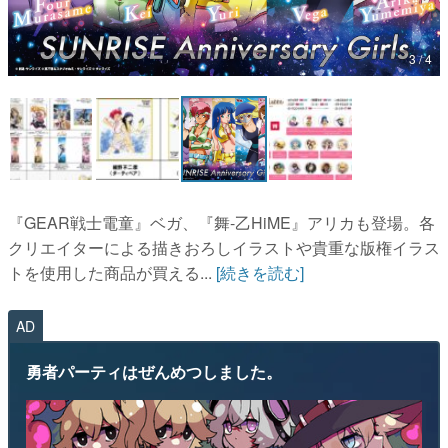
マンガ
3 / 4
女性向け
アプリレビュー
その他
電ファミニコゲーマーとは？
『GEAR戦士電童』ベガ、『舞-乙HiME』アリカも登場。各
運営：株式会社マレ
クリエイターによる描きおろしイラストや貴重な版権イラス
トを使用した商品が買える...
[続きを読む]
AD
勇者パーティはぜんめつしました。