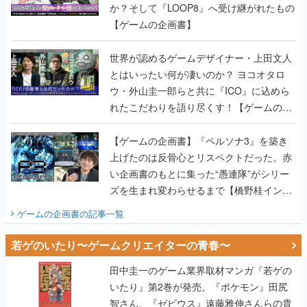
か？そして『LOOP8』へ受け継がれたもの
【ゲームの企画書】
世界が認めるゲームデザイナー・上田文人
とはいったい何が凄いのか？ ヨコオタロ
ウ・外山圭一郎らと共に『ICO』に込めら
れたこだわりを語り尽くす！【ゲームの企
画書】
【ゲームの企画書】『ペルソナ3』を築き
上げたのは反骨心とリスペクトだった。赤
い企画書のもとに集った“愚連隊”がシリー
ズを生まれ変わらせるまで【橋野桂インタ
ビュー】
ゲームの企画書
の記事一覧
若ゲのいたり〜ゲームクリエイターの青春〜
田中圭一のゲーム業界取材マンガ『若ゲの
いたり』第2巻が発売。『ポケモン』田尻
智さん、『ゼビウス』遠藤雅伸さんらの貴