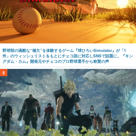
野球部の過酷な“補欠”を体験するゲーム『球ひろいSimulator』が「1
件」のウィッシュリストをもとにチェコ語に対応しSNSで話題に。『キン
グダム・カム』開発元やチェコのプロ野球選手から称賛の声
5