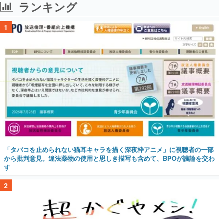
ランキング
1
「タバコを止められない猫耳キャラを描く深夜枠アニメ」に視聴者の一部
から批判意見。違法薬物の使用と思しき描写も含めて、BPOが議論を交わ
す
2