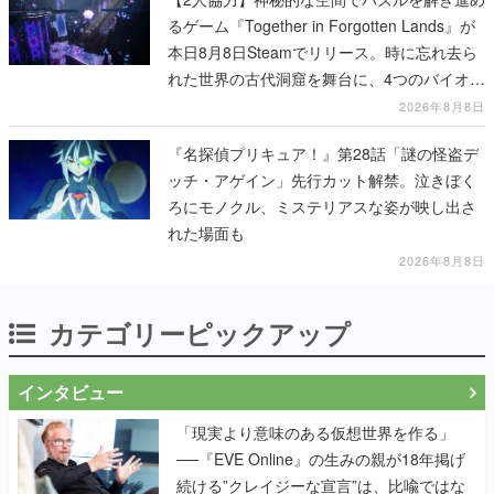
るゲーム『Together in Forgotten Lands』が
本日8月8日Steamでリリース。時に忘れ去ら
れた世界の古代洞窟を舞台に、4つのバイオー
ムを探索しながら脱出を目指す
2026年8月8日
『名探偵プリキュア！』第28話「謎の怪盗デ
ッチ・アゲイン」先行カット解禁。泣きぼく
ろにモノクル、ミステリアスな姿が映し出さ
れた場面も
2026年8月8日
カテゴリーピックアップ
インタビュー
「現実より意味のある仮想世界を作る」
──『EVE Online』の生みの親が18年掲げ
続ける”クレイジーな宣言”は、比喩ではな