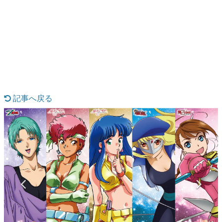
日本のコンテンツ産業やカルチャーに与えた影響を探る企
画です。
日本モバイルゲーム産業史
日本のモバイルゲーム史における主要なトピック・タイト
ルを網羅するほか、開発者へのインタビューや識者による
解説を掲載。約20年の歴史が一望できる決定版！
若ゲのいたり〜ゲームクリエイターの青春〜
『うつヌケ』『ペンと箸』等で知られるマンガ家・田中圭
一先生によるゲーム業界レポートマンガです。
記事へ戻る
なんでゲームは面白い？
ゲーム開発者・hamatsu氏がゲームの魅力を画面や操作の
具体的な形から解き明かしていく、硬派で骨太な評論連載
です。
ゲームが変えた日本語
「経験値」「裏技」「ラスボス」… ゲームにまつわる言葉
の起源や用法の変遷を、コンピューター文化史研究家・タ
イニーP氏が徹底調査。
カテゴリ
特集記事