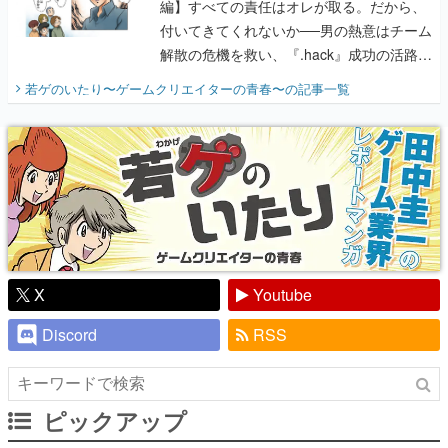
編】すべての責任はオレが取る。だから、
付いてきてくれないか──男の熱意はチーム
解散の危機を救い、『.hack』成功の活路を
開く。業界の快男児・松山 洋に流れる血は
若ゲのいたり〜ゲームクリエイターの青春〜
の記事一覧
『少年ジャンプ』色だった【若ゲのいた
り】
X
Youtube
Discord
RSS
ピックアップ