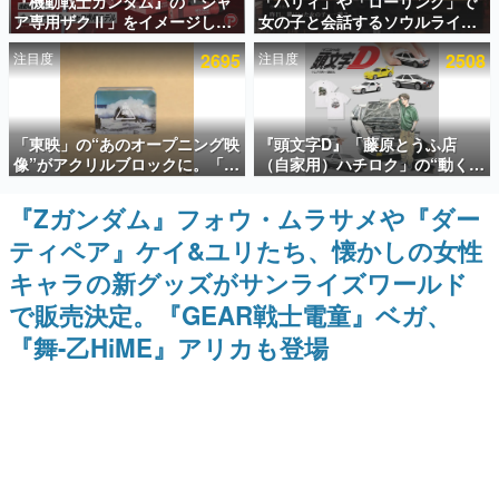
『機動戦士ガンダム』の「シャ
「パリィ」や「ローリング」で
ア専用ザクⅡ」をイメージした
女の子と会話するソウルライク
インタビュー
散水ホースリールが予約開始。
恋愛ゲーム『小早川さんはソウ
注目度
2695
注目度
2508
本体にはシャアのパーソナルマ
ルライク』無料公開。返事に失
連載・特集一覧
ークやジオン公国軍のエンブレ
敗すると「YOU DIED」
ム、型式番号などを配置
殿堂入り記事
「東映」の“あのオープニング映
『頭文字D』「藤原とうふ店
SNS拡散数が数千以上！ ページビュー数万以上！ などな
ど。多くの人々に読まれた、電ファミ渾身の“殿堂入り”記
像”がアクリルブロックに。「東
（自家用）ハチロク」の“動くテ
事をまとめました。
映ヒストリカル グッズコレクシ
ィッシュケース”が買えるポップ
ョン」が8月下旬より発売
アップショップが開催へ。マン
『Zガンダム』フォウ・ムラサメや『ダー
ゲームの企画書
ガの舞台である群馬の「イオン
名作ゲームクリエイターの方々に製作時のエピソードをお
ティペア』ケイ&ユリたち、懐かしの女性
モール高崎」にて、8月11日か
聞きし、ヒットする企画（ゲーム）とは何か？を探ってい
ら8月20日までの期間限定で開
きます。
キャラの新グッズがサンライズワールド
催予定
赫本
で販売決定。『GEAR戦士電童』ベガ、
この物語を解いてはいけない。『赫本』は、〈試験問題〉
『舞-乙HiME』アリカも登場
の形をした短編ホラー小説集です。
新世代に訊く
これからのデジタルゲーム市場を担う若きクリエイター達
の姿を追い、彼らのルーツと情熱を探っていきます。
ゲーム世代の作家たち
ゲームに多大な影響を受けた作家さんに取材し、ゲームが