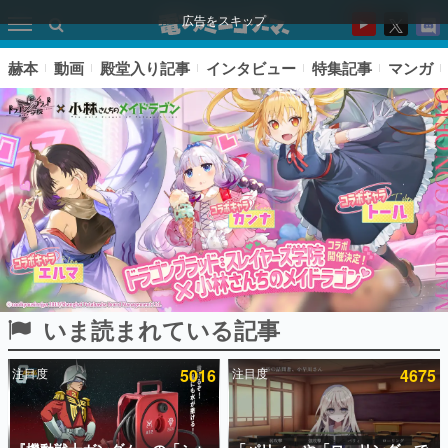
広告をスキップ
赫本
動画
殿堂入り記事
インタビュー
特集記事
マンガ
いま読まれている記事
ピックアップ
注目度
5016
注目度
4675
電ファミのいま読まれている記事ランキング
アプリセール情報