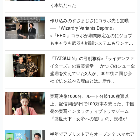
く本気だった
作り込みのすさまじさにコラボ先も驚嘆
──『Wizardry Variants Daphne』
×『FFXI』コラボが期間限定なのにジョブ
もキャラも武器も戦闘システムもワンオフ
で作り込まれた理由を両ディレクターに聞
く
『TATSUJIN』の弓削雅稔×『ライデンファ
イターズ』の齋藤貴幸──かつて縦シュー全
盛期を支えていた2人が、30年後に同じ会
社で机を並べる理由とは。新作
『TATSUJIN EXTREME』で初タッグを組
んだレジェンド2人に訊く開発秘話
実写映像1000分、ルート分岐100種類以
上。配信開始5日で100万本を売った、中国
発の実写インタラクティブドラマゲーム
『盛世天下：女帝への道II』の、規模が違
うこだわりをプロデューサーに聞いた
半年でアプリストアをオープン？ スマホア