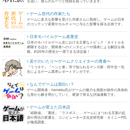
を追い、彼らのルーツと情熱を探っていきます。
ゲーム世代の作家たち
ゲームに多大な影響を受けた作家さんに取材し、ゲームが日本
のコンテンツ産業やカルチャーに与えた影響を探る企画です。
日本モバイルゲーム産業史
日本のモバイルゲーム史における主要なトピック・タイトルを
網羅するほか、開発者へのインタビューや識者による解説を掲
載。約20年の歴史が一望できる決定版！
若ゲのいたり〜ゲームクリエイターの青春〜
『うつヌケ』『ペンと箸』等で知られるマンガ家・田中圭一先
生によるゲーム業界レポートマンガです。
なんでゲームは面白い？
ゲーム開発者・hamatsu氏がゲームの魅力を画面や操作の具体的
な形から解き明かしていく、硬派で骨太な評論連載です。
ゲームが変えた日本語
「経験値」「裏技」「ラスボス」… ゲームにまつわる言葉の起
源や用法の変遷を、コンピューター文化史研究家・タイニーP氏
が徹底調査。