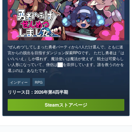
“ぜんめつ”してしまった勇者パーティから1人だけ選んで、ともに迷
宮からの脱出を目指すダンジョン探索RPGです。 ただし勇者は「は
い/いいえ」しか喋れず、魔法使いは魔法が使えず、戦士は可愛らし
い人形になっていて、僧侶は██を崇拝しています。誰を救うのかを
選ぶのは、あなたです。
インディー
RPG
リリース日：2026年第4四半期
Steamストアページ