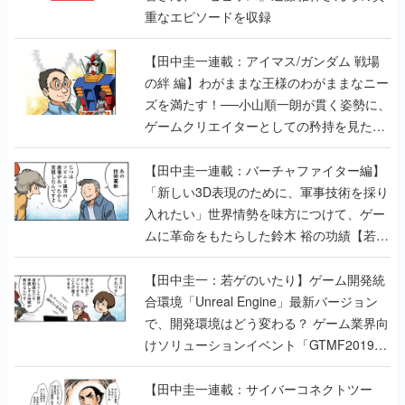
重なエピソードを収録
【田中圭一連載：アイマス/ガンダム 戦場
の絆 編】わがままな王様のわがままなニー
ズを満たす！──小山順一朗が貫く姿勢に、
ゲームクリエイターとしての矜持を見た
【若ゲのいたり最終回】
【田中圭一連載：バーチャファイター編】
「新しい3D表現のために、軍事技術を採り
入れたい」世界情勢を味方につけて、ゲー
ムに革命をもたらした鈴木 裕の功績【若ゲ
のいたり】
【田中圭一：若ゲのいたり】ゲーム開発統
合環境「Unreal Engine」最新バージョン
で、開発環境はどう変わる？ ゲーム業界向
けソリューションイベント「GTMF2019」
に行って、より理解を深めよう【PR】
【田中圭一連載：サイバーコネクトツー