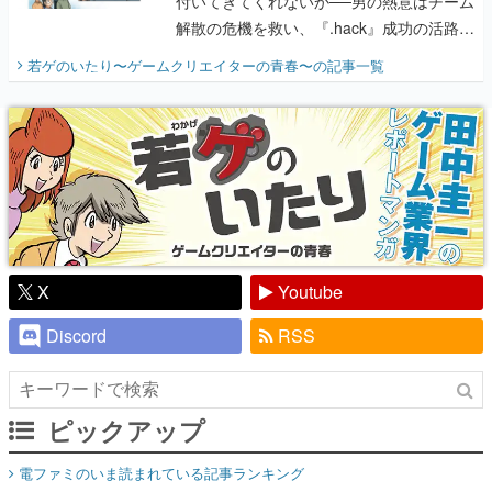
付いてきてくれないか──男の熱意はチーム
解散の危機を救い、『.hack』成功の活路を
開く。業界の快男児・松山 洋に流れる血は
若ゲのいたり〜ゲームクリエイターの青春〜
の記事一覧
『少年ジャンプ』色だった【若ゲのいた
り】
X
Youtube
Discord
RSS
ピックアップ
電ファミのいま読まれている記事ランキング