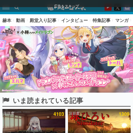
広告をスキップ
赫本
動画
殿堂入り記事
インタビュー
特集記事
マンガ
いま読まれている記事
ピックアップ
注目度
4103
注目度
1309
電ファミのいま読まれている記事ランキング
アプリセール情報