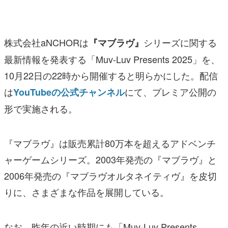
マンガ
女性向け
株式会社aNCHORは
シリーズに関する
『マブラヴ』
アプリレビュー
最新情報を発表する「Muv-Luv Presents 2025」を、
10月22日の22時から開催すると明らかにした。配信
その他
は
にて、プレミア公開の
YouTubeの公式チャンネル
電ファミニコゲーマーとは？
形で実施される。
運営：株式会社マレ
『マブラヴ』は販売累計80万本を超えるアドベンチ
ャーゲームシリーズ。2003年発売の『マブラヴ』と
2006年発売の『マブラヴオルタネイティヴ』を皮切
りに、さまざまな作品を展開している。
なお、昨年の近い時期にも「Muv-Luv Presents