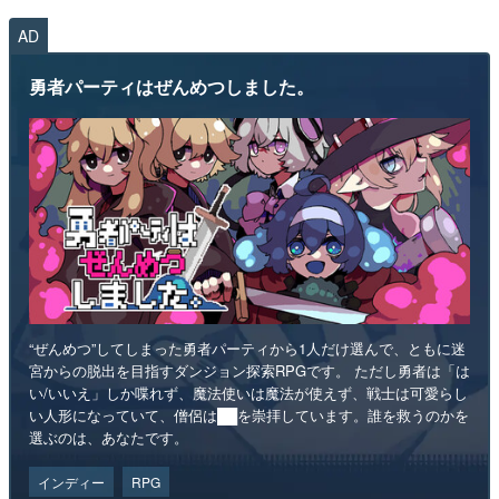
AD
勇者パーティはぜんめつしました。
“ぜんめつ”してしまった勇者パーティから1人だけ選んで、ともに迷
宮からの脱出を目指すダンジョン探索RPGです。 ただし勇者は「は
い/いいえ」しか喋れず、魔法使いは魔法が使えず、戦士は可愛らし
い人形になっていて、僧侶は██を崇拝しています。誰を救うのかを
選ぶのは、あなたです。
インディー
RPG