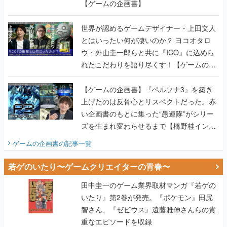
【ゲームの企画書】
世界が認めるゲームデザイナー・上田文人
とはいったい何が凄いのか？ ヨコオタロ
ウ・外山圭一郎らと共に『ICO』に込めら
れたこだわりを語り尽くす！【ゲームの企
画書】
【ゲームの企画書】『ペルソナ3』を築き
上げたのは反骨心とリスペクトだった。赤
い企画書のもとに集った“愚連隊”がシリー
ズを生まれ変わらせるまで【橋野桂インタ
ビュー】
ゲームの企画書
の記事一覧
若ゲのいたり〜ゲームクリエイターの青春〜
田中圭一のゲーム業界取材マンガ『若ゲの
いたり』第2巻が発売。『ポケモン』田尻
智さん、『ゼビウス』遠藤雅伸さんらの貴
重なエピソードを収録