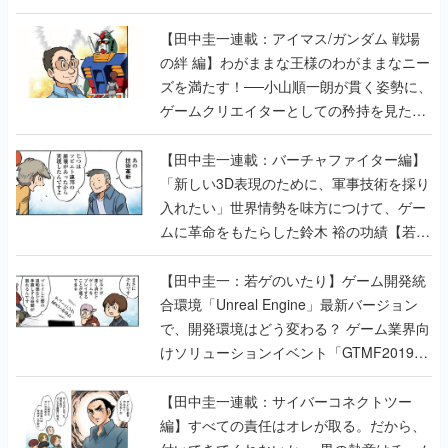
【田中圭一連載：アイマス/ガンダム 戦場
の絆 編】わがままな王様のわがままなニー
ズを満たす！──小山順一朗が貫く姿勢に、
ゲームクリエイターとしての矜持を見た
【若ゲのいたり最終回】
【田中圭一連載：バーチャファイター編】
「新しい3D表現のために、軍事技術を採り
入れたい」世界情勢を味方につけて、ゲー
ムに革命をもたらした鈴木 裕の功績【若ゲ
のいたり】
【田中圭一：若ゲのいたり】ゲーム開発統
合環境「Unreal Engine」最新バージョン
で、開発環境はどう変わる？ ゲーム業界向
けソリューションイベント「GTMF2019」
に行って、より理解を深めよう【PR】
【田中圭一連載：サイバーコネクトツー
編】すべての責任はオレが取る。だから、