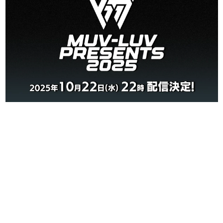
日本のコンテンツ産業やカルチャーに与えた影響を探る企
画です。
日本モバイルゲーム産業史
日本のモバイルゲーム史における主要なトピック・タイト
ルを網羅するほか、開発者へのインタビューや識者による
解説を掲載。約20年の歴史が一望できる決定版！
若ゲのいたり〜ゲームクリエイターの青春〜
『うつヌケ』『ペンと箸』等で知られるマンガ家・田中圭
一先生によるゲーム業界レポートマンガです。
なんでゲームは面白い？
ゲーム開発者・hamatsu氏がゲームの魅力を画面や操作の
具体的な形から解き明かしていく、硬派で骨太な評論連載
です。
ゲームが変えた日本語
「経験値」「裏技」「ラスボス」… ゲームにまつわる言葉
の起源や用法の変遷を、コンピューター文化史研究家・タ
イニーP氏が徹底調査。
カテゴリ
特集記事