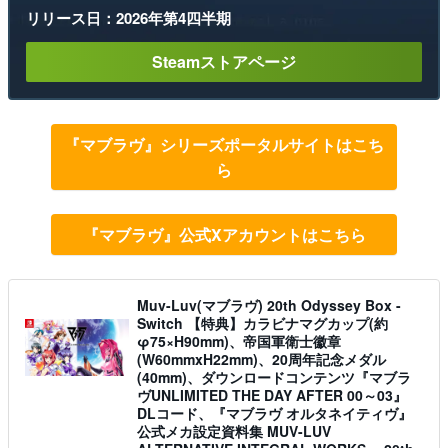
リリース日：2026年第4四半期
Steamストアページ
『マブラヴ』シリーズポータルサイトはこち
ら
『マブラヴ』公式Xアカウントはこちら
Muv-Luv(マブラヴ) 20th Odyssey Box -
Switch 【特典】カラビナマグカップ(約
φ75×H90mm)、帝国軍衛士徽章
(W60mmxH22mm)、20周年記念メダル
(40mm)、ダウンロードコンテンツ『マブラ
ヴUNLIMITED THE DAY AFTER 00～03』
DLコード、『マブラヴ オルタネイティヴ』
公式メカ設定資料集 MUV-LUV