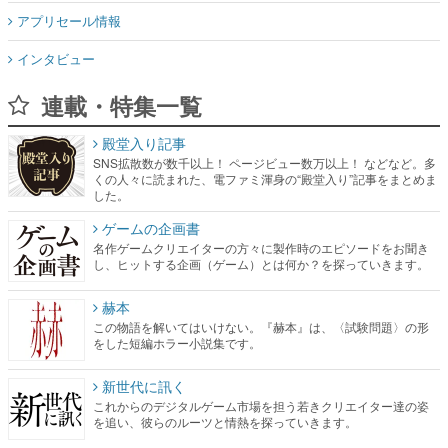
アプリセール情報
インタビュー
連載・特集一覧
殿堂入り記事
SNS拡散数が数千以上！ ページビュー数万以上！ などなど。多
くの人々に読まれた、電ファミ渾身の“殿堂入り”記事をまとめま
した。
ゲームの企画書
名作ゲームクリエイターの方々に製作時のエピソードをお聞き
し、ヒットする企画（ゲーム）とは何か？を探っていきます。
赫本
この物語を解いてはいけない。『赫本』は、〈試験問題〉の形
をした短編ホラー小説集です。
新世代に訊く
これからのデジタルゲーム市場を担う若きクリエイター達の姿
を追い、彼らのルーツと情熱を探っていきます。