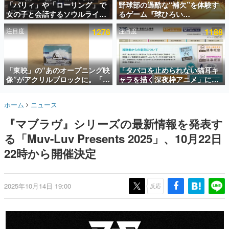
「パリィ」や「ローリング」で
野球部の過酷な“補欠”を体験す
女の子と会話するソウルライク
るゲーム『球ひろい
インタビュー
恋愛ゲーム『小早川さんはソウ
Simulator』が「1件」のウィッ
注目度
1276
注目度
1188
ルライク』無料公開。返事に失
シュリストをもとにチェコ語に
連載・特集一覧
敗すると「YOU DIED」
対応しSNSで話題に。『キング
ダム・カム』開発元やチェコの
殿堂入り記事
プロ野球選手から称賛の声
SNS拡散数が数千以上！ ページビュー数万以上！ などな
「東映」の“あのオープニング映
「タバコを止められない猫耳キ
ど。多くの人々に読まれた、電ファミ渾身の“殿堂入り”記
像”がアクリルブロックに。「東
ャラを描く深夜枠アニメ」に視
事をまとめました。
映ヒストリカル グッズコレクシ
聴者の一部から批判意見。違法
ョン」が8月下旬より発売
薬物の使用と思しき描写も含め
ゲームの企画書
ホーム
ニュース
て、BPOが議論を交わす
名作ゲームクリエイターの方々に製作時のエピソードをお
聞きし、ヒットする企画（ゲーム）とは何か？を探ってい
『マブラヴ』シリーズの最新情報を発表す
きます。
る「Muv-Luv Presents 2025」、10月22日
赫本
この物語を解いてはいけない。『赫本』は、〈試験問題〉
22時から開催決定
の形をした短編ホラー小説集です。
新世代に訊く
2025年10月14日 19:00
反応
これからのデジタルゲーム市場を担う若きクリエイター達
の姿を追い、彼らのルーツと情熱を探っていきます。
ゲーム世代の作家たち
ゲームに多大な影響を受けた作家さんに取材し、ゲームが