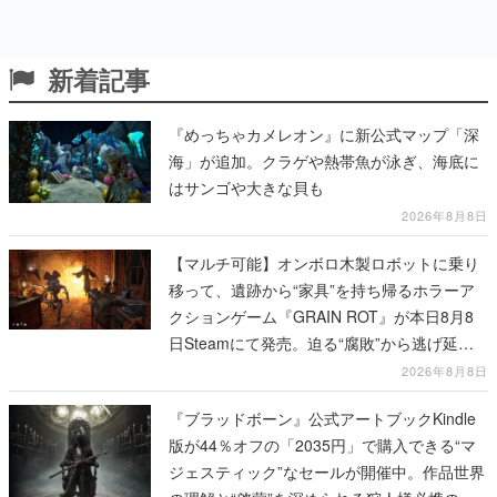
新着記事
『めっちゃカメレオン』に新公式マップ「深
海」が追加。クラゲや熱帯魚が泳ぎ、海底に
はサンゴや大きな貝も
2026年8月8日
【マルチ可能】オンボロ木製ロボットに乗り
移って、遺跡から“家具”を持ち帰るホラーア
クションゲーム『GRAIN ROT』が本日8月8
日Steamにて発売。迫る“腐敗”から逃げ延
び、持ち帰った家具で基地を再建
2026年8月8日
『ブラッドボーン』公式アートブックKindle
版が44％オフの「2035円」で購入できる“マ
ジェスティック”なセールが開催中。作品世界