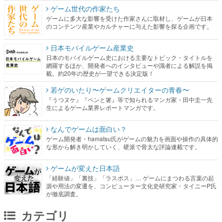
ゲーム世代の作家たち
ゲームに多大な影響を受けた作家さんに取材し、ゲームが日本
のコンテンツ産業やカルチャーに与えた影響を探る企画です。
日本モバイルゲーム産業史
日本のモバイルゲーム史における主要なトピック・タイトルを
網羅するほか、開発者へのインタビューや識者による解説を掲
載。約20年の歴史が一望できる決定版！
若ゲのいたり〜ゲームクリエイターの青春〜
『うつヌケ』『ペンと箸』等で知られるマンガ家・田中圭一先
生によるゲーム業界レポートマンガです。
なんでゲームは面白い？
ゲーム開発者・hamatsu氏がゲームの魅力を画面や操作の具体的
な形から解き明かしていく、硬派で骨太な評論連載です。
ゲームが変えた日本語
「経験値」「裏技」「ラスボス」… ゲームにまつわる言葉の起
源や用法の変遷を、コンピューター文化史研究家・タイニーP氏
が徹底調査。
カテゴリ