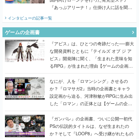
『あっぷアリーナ！』仕掛け人に話を聞い
てみた
インタビュー
の記事一覧
ゲームの企画書
『アビス』は、ひとつの奇跡だった──膨大
な開発資料とともに『テイルズ オブ ジ ア
ビス』開発陣に聞く、「生まれた意味を知
るRPG」が生まれた理由【ゲームの企画
書】
なにが、人を「ロマンシング」させるの
か？『ロマサガ2』当時の企画書とキャラ
設定画から迫る、河津秋敏がRPGに生み出
した「ロマン」の正体とは【ゲームの企画
書】
『ガンパレ』の企画書、ついに公開━初代
PSの伝説的タイトルは、なぜ生まれたの
か？そして『LOOP8』へ受け継がれたもの