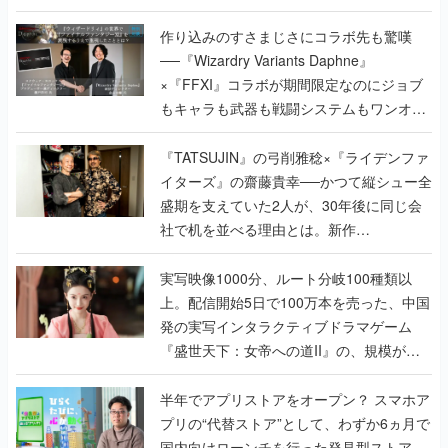
作り込みのすさまじさにコラボ先も驚嘆
──『Wizardry Variants Daphne』
×『FFXI』コラボが期間限定なのにジョブ
もキャラも武器も戦闘システムもワンオフ
で作り込まれた理由を両ディレクターに聞
く
『TATSUJIN』の弓削雅稔×『ライデンファ
イターズ』の齋藤貴幸──かつて縦シュー全
盛期を支えていた2人が、30年後に同じ会
社で机を並べる理由とは。新作
『TATSUJIN EXTREME』で初タッグを組
んだレジェンド2人に訊く開発秘話
実写映像1000分、ルート分岐100種類以
上。配信開始5日で100万本を売った、中国
発の実写インタラクティブドラマゲーム
『盛世天下：女帝への道II』の、規模が違
うこだわりをプロデューサーに聞いた
半年でアプリストアをオープン？ スマホア
プリの“代替ストア”として、わずか6ヵ月で
国内向けローンチを行った発見型ストア