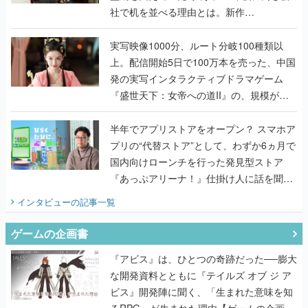
社で机を並べる理由とは。新作
『TATSUJIN EXTREME』で初タッグを組
んだレジェンド2人に訊く開発秘話
実写映像1000分、ルート分岐100種類以
上。配信開始5日で100万本を売った、中国
発の実写インタラクティブドラマゲーム
『盛世天下：女帝への道II』の、規模が違
うこだわりをプロデューサーに聞いた
半年でアプリストアをオープン？ スマホア
プリの“代替ストア”として、わずか6ヵ月で
国内向けローンチを行った発見型ストア
『あっぷアリーナ！』仕掛け人に話を聞い
てみた
インタビュー
の記事一覧
ゲームの企画書
『アビス』は、ひとつの奇跡だった──膨大
な開発資料とともに『テイルズ オブ ジ ア
ビス』開発陣に聞く、「生まれた意味を知
るRPG」が生まれた理由【ゲームの企画