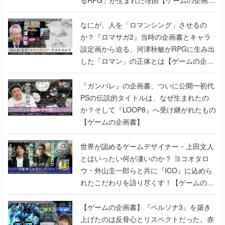
書】
なにが、人を「ロマンシング」させるの
か？『ロマサガ2』当時の企画書とキャラ
設定画から迫る、河津秋敏がRPGに生み出
した「ロマン」の正体とは【ゲームの企画
書】
『ガンパレ』の企画書、ついに公開━初代
PSの伝説的タイトルは、なぜ生まれたの
か？そして『LOOP8』へ受け継がれたもの
【ゲームの企画書】
世界が認めるゲームデザイナー・上田文人
とはいったい何が凄いのか？ ヨコオタロ
ウ・外山圭一郎らと共に『ICO』に込めら
れたこだわりを語り尽くす！【ゲームの企
画書】
【ゲームの企画書】『ペルソナ3』を築き
上げたのは反骨心とリスペクトだった。赤