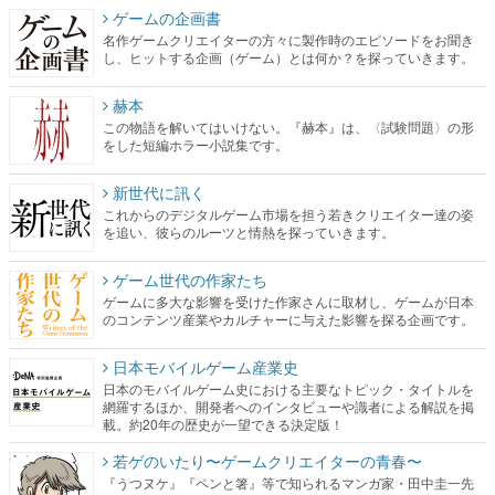
ゲームの企画書
名作ゲームクリエイターの方々に製作時のエピソードをお聞き
し、ヒットする企画（ゲーム）とは何か？を探っていきます。
赫本
この物語を解いてはいけない。『赫本』は、〈試験問題〉の形
をした短編ホラー小説集です。
新世代に訊く
これからのデジタルゲーム市場を担う若きクリエイター達の姿
を追い、彼らのルーツと情熱を探っていきます。
ゲーム世代の作家たち
ゲームに多大な影響を受けた作家さんに取材し、ゲームが日本
のコンテンツ産業やカルチャーに与えた影響を探る企画です。
日本モバイルゲーム産業史
日本のモバイルゲーム史における主要なトピック・タイトルを
網羅するほか、開発者へのインタビューや識者による解説を掲
載。約20年の歴史が一望できる決定版！
若ゲのいたり〜ゲームクリエイターの青春〜
『うつヌケ』『ペンと箸』等で知られるマンガ家・田中圭一先