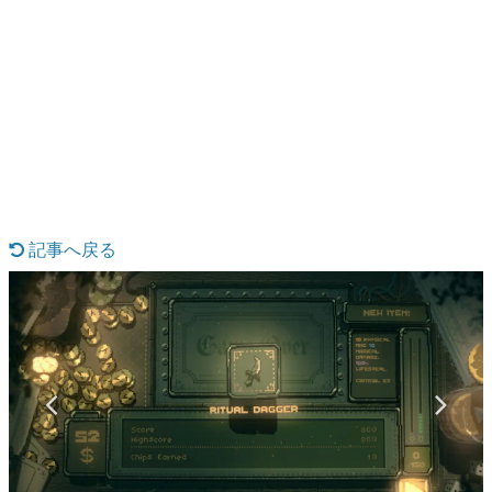
日本のコンテンツ産業やカルチャーに与えた影響を探る企
画です。
日本モバイルゲーム産業史
日本のモバイルゲーム史における主要なトピック・タイト
ルを網羅するほか、開発者へのインタビューや識者による
解説を掲載。約20年の歴史が一望できる決定版！
若ゲのいたり〜ゲームクリエイターの青春〜
『うつヌケ』『ペンと箸』等で知られるマンガ家・田中圭
一先生によるゲーム業界レポートマンガです。
記事へ戻る
なんでゲームは面白い？
ゲーム開発者・hamatsu氏がゲームの魅力を画面や操作の
具体的な形から解き明かしていく、硬派で骨太な評論連載
です。
ゲームが変えた日本語
「経験値」「裏技」「ラスボス」… ゲームにまつわる言葉
の起源や用法の変遷を、コンピューター文化史研究家・タ
イニーP氏が徹底調査。
カテゴリ
特集記事