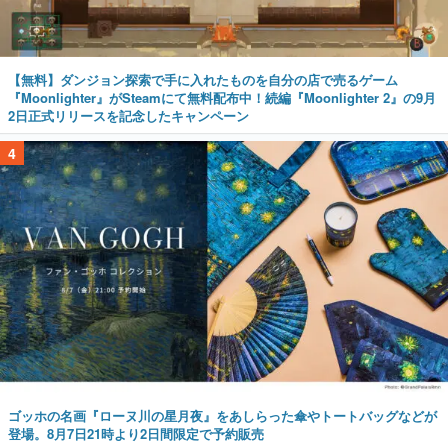
【無料】ダンジョン探索で手に入れたものを自分の店で売るゲーム
『Moonlighter』がSteamにて無料配布中！続編『Moonlighter 2』の9月
2日正式リリースを記念したキャンペーン
4
ゴッホの名画『ローヌ川の星月夜』をあしらった傘やトートバッグなどが
登場。8月7日21時より2日間限定で予約販売