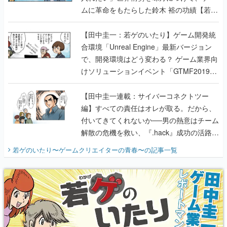
ムに革命をもたらした鈴木 裕の功績【若ゲ
のいたり】
【田中圭一：若ゲのいたり】ゲーム開発統
合環境「Unreal Engine」最新バージョン
で、開発環境はどう変わる？ ゲーム業界向
けソリューションイベント「GTMF2019」
に行って、より理解を深めよう【PR】
【田中圭一連載：サイバーコネクトツー
編】すべての責任はオレが取る。だから、
付いてきてくれないか──男の熱意はチーム
解散の危機を救い、『.hack』成功の活路を
開く。業界の快男児・松山 洋に流れる血は
若ゲのいたり〜ゲームクリエイターの青春〜
の記事一覧
『少年ジャンプ』色だった【若ゲのいた
り】