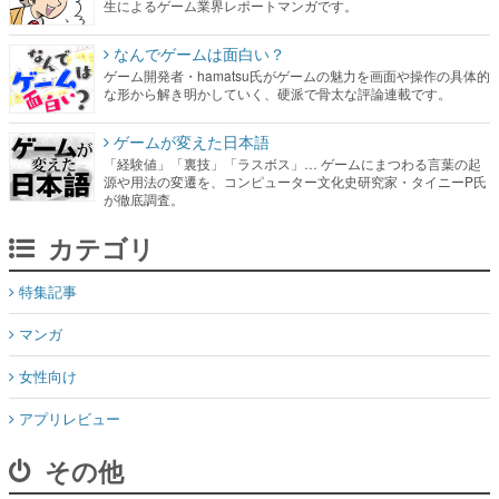
生によるゲーム業界レポートマンガです。
なんでゲームは面白い？
ゲーム開発者・hamatsu氏がゲームの魅力を画面や操作の具体的
な形から解き明かしていく、硬派で骨太な評論連載です。
ゲームが変えた日本語
「経験値」「裏技」「ラスボス」… ゲームにまつわる言葉の起
源や用法の変遷を、コンピューター文化史研究家・タイニーP氏
が徹底調査。
カテゴリ
特集記事
マンガ
女性向け
アプリレビュー
その他