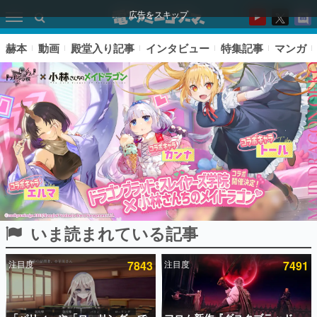
広告をスキップ
赫本
動画
殿堂入り記事
インタビュー
特集記事
マンガ
いま読まれている記事
ピックアップ
注目度
7843
注目度
7491
電ファミのいま読まれている記事ランキング
アプリセール情報