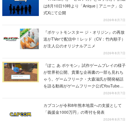
は8月10日10時より「Anique | アニーク」公
式Xにて公開
2026年8月7日
『ポケットモンスター ジ・オリジン』の再放
送がTVerで配信中！レッド（CV：竹内順子）
が主人公のオリジナルアニメ
2026年8月7日
『ぽこ あ ポケモン』試作ゲームプレイの様子
が世界初公開、貴重な企画書の一部も見れち
ゃう。ゲームフリーク・大森滋氏が開発秘話
を語る動画がゲームフリーク公式YouTubeで
公開中
2026年8月7日
カプコンが令和8年熊本地震への支援として
「義援金1000万円」の寄付を発表
2026年8月7日