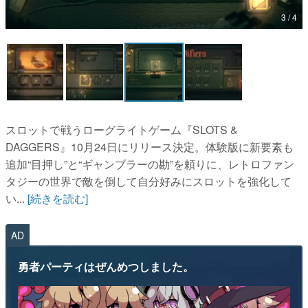
3 / 4
マンガ
女性向け
アプリレビュー
その他
スロットで戦うローグライトゲーム『SLOTS &
電ファミニコゲーマーとは？
DAGGERS』10月24日にリリース決定。体験版に新要素も
追加“目押し”と“ギャンブラーの勘”を頼りに、レトロファン
運営：株式会社マレ
タジーの世界で敵を倒して自分好みにスロットを強化して
い...
[続きを読む]
AD
勇者パーティはぜんめつしました。