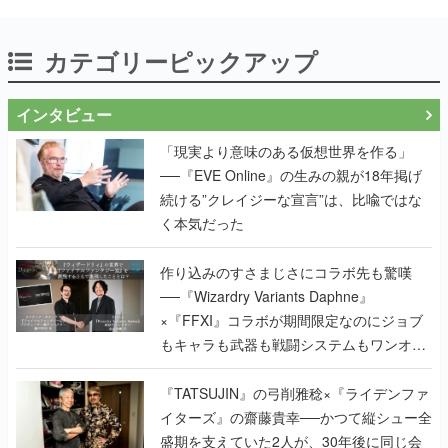
カテゴリーピックアップ
インタビュー
「現実より意味のある仮想世界を作る」
──『EVE Online』の生みの親が18年掲げ
続ける”クレイジーな宣言”は、比喩ではな
く本気だった
作り込みのすさまじさにコラボ先も驚嘆
──『Wizardry Variants Daphne』
×『FFXI』コラボが期間限定なのにジョブ
もキャラも武器も戦闘システムもワンオフ
で作り込まれた理由を両ディレクターに聞
く
『TATSUJIN』の弓削雅稔×『ライデンファ
イターズ』の齋藤貴幸──かつて縦シュー全
盛期を支えていた2人が、30年後に同じ会