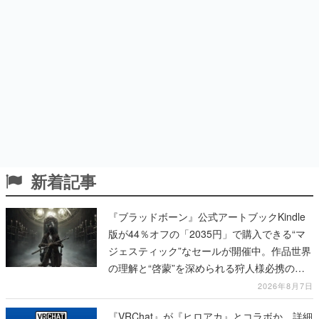
新着記事
『ブラッドボーン』公式アートブックKindle
版が44％オフの「2035円」で購入できる“マ
ジェスティック”なセールが開催中。作品世界
の理解と“啓蒙”を深められる狩人様必携の一
冊
2026年8月7日
『VRChat』が『ヒロアカ』とコラボか。詳細