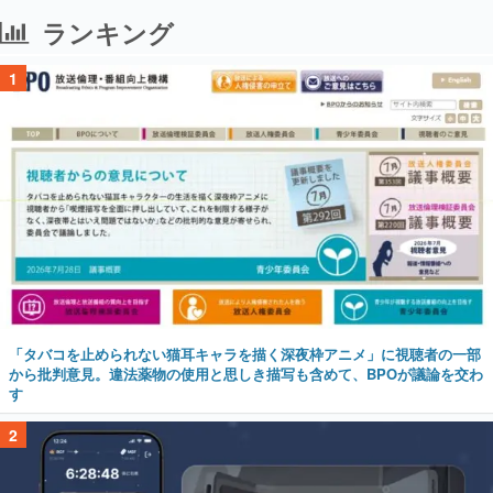
ランキング
1
「タバコを止められない猫耳キャラを描く深夜枠アニメ」に視聴者の一部
から批判意見。違法薬物の使用と思しき描写も含めて、BPOが議論を交わ
す
2