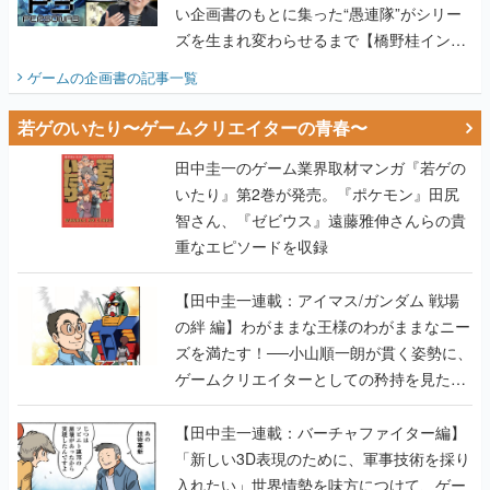
い企画書のもとに集った“愚連隊”がシリー
ズを生まれ変わらせるまで【橋野桂インタ
ビュー】
ゲームの企画書
の記事一覧
若ゲのいたり〜ゲームクリエイターの青春〜
田中圭一のゲーム業界取材マンガ『若ゲの
いたり』第2巻が発売。『ポケモン』田尻
智さん、『ゼビウス』遠藤雅伸さんらの貴
重なエピソードを収録
【田中圭一連載：アイマス/ガンダム 戦場
の絆 編】わがままな王様のわがままなニー
ズを満たす！──小山順一朗が貫く姿勢に、
ゲームクリエイターとしての矜持を見た
【若ゲのいたり最終回】
【田中圭一連載：バーチャファイター編】
「新しい3D表現のために、軍事技術を採り
入れたい」世界情勢を味方につけて、ゲー