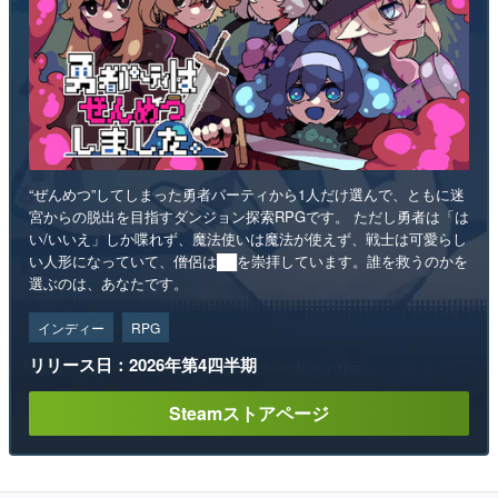
“ぜんめつ”してしまった勇者パーティから1人だけ選んで、ともに迷
宮からの脱出を目指すダンジョン探索RPGです。 ただし勇者は「は
い/いいえ」しか喋れず、魔法使いは魔法が使えず、戦士は可愛らし
い人形になっていて、僧侶は██を崇拝しています。誰を救うのかを
選ぶのは、あなたです。
インディー
RPG
リリース日：2026年第4四半期
Steamストアページ