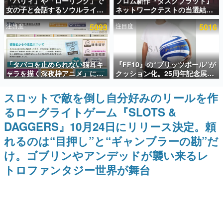
「パリィ」や「ローリング」で
フロム新作『ダスクブラッド』
女の子と会話するソウルライク
ネットワークテストの当選結果
インタビュー
恋愛ゲーム『小早川さんはソウ
が8月7日22時に発表。応募サイ
注目度
5093
注目度
5016
ルライク』無料公開。返事に失
トのマイページから確認可能、
連載・特集一覧
敗すると「YOU DIED」
テスト実施は8月21日～24日
殿堂入り記事
「タバコを止められない猫耳キ
『FF10』の“ブリッツボール”が
SNS拡散数が数千以上！ ページビュー数万以上！ などな
ど。多くの人々に読まれた、電ファミ渾身の“殿堂入り”記
ャラを描く深夜枠アニメ」に視
クッション化。25周年記念展
事をまとめました。
聴者の一部から批判意見。違法
「FINAL FANTASY X
薬物の使用と思しき描写も含め
MUSEUM-幻光の記憶-」のグッ
スロットで敵を倒し自分好みのリールを作
ゲームの企画書
て、BPOが議論を交わす
ズ情報が一部公開
名作ゲームクリエイターの方々に製作時のエピソードをお
るローグライトゲーム『SLOTS &
聞きし、ヒットする企画（ゲーム）とは何か？を探ってい
きます。
DAGGERS』10月24日にリリース決定。頼
赫本
れるのは“目押し”と“ギャンブラーの勘”だ
この物語を解いてはいけない。『赫本』は、〈試験問題〉
け。ゴブリンやアンデッドが襲い来るレ
の形をした短編ホラー小説集です。
トロファンタジー世界が舞台
新世代に訊く
これからのデジタルゲーム市場を担う若きクリエイター達
の姿を追い、彼らのルーツと情熱を探っていきます。
ゲーム世代の作家たち
ゲームに多大な影響を受けた作家さんに取材し、ゲームが