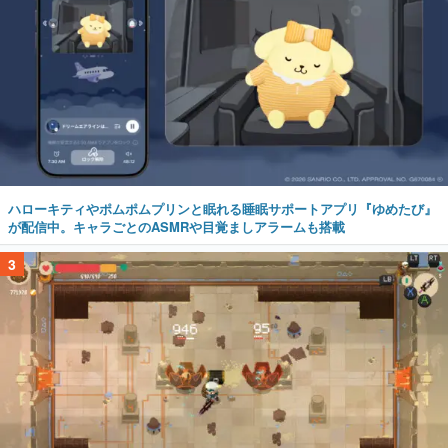
ハローキティやポムポムプリンと眠れる睡眠サポートアプリ『ゆめたび』
が配信中。キャラごとのASMRや目覚ましアラームも搭載
3