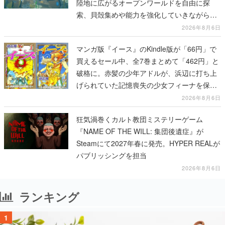
陸地に広がるオープンワールドを自由に探
索、貝殻集めや能力を強化していきながら、
動物たちの依頼を達成していく
2026年8月6日
マンガ版『イース』のKindle版が「66円」で
買えるセール中、全7巻まとめて「462円」と
破格に。赤髪の少年アドルが、浜辺に打ち上
げられていた記憶喪失の少女フィーナを保護
する場面から冒険がはじまる
2026年8月6日
狂気渦巻くカルト教団ミステリーゲーム
『NAME OF THE WILL: 集団後遺症』が
Steamにて2027年春に発売。HYPER REALが
パブリッシングを担当
2026年8月6日
ランキング
1