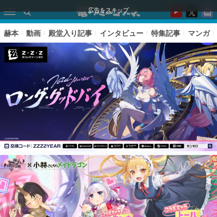
広告をスキップ
赫本
動画
殿堂入り記事
インタビュー
特集記事
マンガ
ピックアップ
電ファミのいま読まれている記事ランキング
アプリセール情報