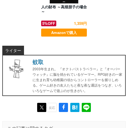
人の財布 ～高畑朋子の場合
～
5%OFF
1,359円
Amazonで購入
ライター
蚊取
2003年生まれ。 『オクトパストラベラー』と『オーバー
ウォッチ』に脳を焼かれているゲーマー。RPG好きの一家
に生まれ育ち幼稚園の頃からコントローラーを握りしめ
る。ゲーム好きの友人たちと夜な夜な通話をつなぎ、いろ
いろなゲームで遊ぶのが生きがい。
反応