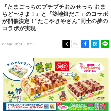
間以内に配信される予定
どが全品受注生産で登場、過去
日本のコンテンツ産業やカルチャーに与えた影響を探る企
『たまごっちのプチプチおみせっち おま
に発売したグッズの再販も
画です。
ちど〜さま！』と「築地銀だこ」のコラボ
日本モバイルゲーム産業史
が開催決定！“たこやきやさん”同士の夢の
日本のモバイルゲーム史における主要なトピック・タイト
ルを網羅するほか、開発者へのインタビューや識者による
コラボが実現
解説を掲載。約20年の歴史が一望できる決定版！
若ゲのいたり〜ゲームクリエイターの青春〜
『うつヌケ』『ペンと箸』等で知られるマンガ家・田中圭
2025年10月14日 12:16
反応
一先生によるゲーム業界レポートマンガです。
なんでゲームは面白い？
ゲーム開発者・hamatsu氏がゲームの魅力を画面や操作の
具体的な形から解き明かしていく、硬派で骨太な評論連載
です。
ゲームが変えた日本語
「経験値」「裏技」「ラスボス」… ゲームにまつわる言葉
の起源や用法の変遷を、コンピューター文化史研究家・タ
イニーP氏が徹底調査。
カテゴリ
特集記事