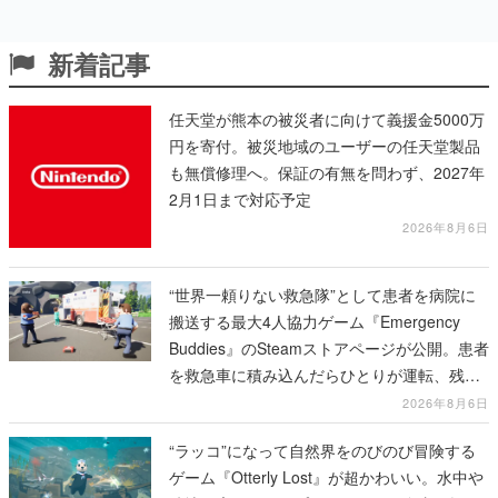
新着記事
任天堂が熊本の被災者に向けて義援金5000万
円を寄付。被災地域のユーザーの任天堂製品
も無償修理へ。保証の有無を問わず、2027年
2月1日まで対応予定
2026年8月6日
“世界一頼りない救急隊”として患者を病院に
搬送する最大4人協力ゲーム『Emergency
Buddies』のSteamストアページが公開。患者
を救急車に積み込んだらひとりが運転、残り
のクルーは後部で患者の命を繋げ
2026年8月6日
“ラッコ”になって自然界をのびのび冒険する
ゲーム『Otterly Lost』が超かわいい。水中や