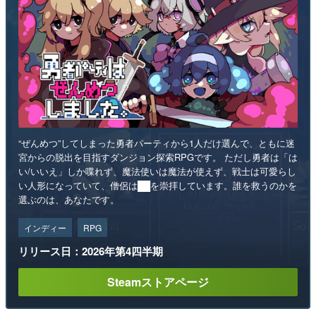
“ぜんめつ”してしまった勇者パーティから1人だけ選んで、ともに迷
宮からの脱出を目指すダンジョン探索RPGです。 ただし勇者は「は
い/いいえ」しか喋れず、魔法使いは魔法が使えず、戦士は可愛らし
い人形になっていて、僧侶は██を崇拝しています。誰を救うのかを
選ぶのは、あなたです。
インディー
RPG
リリース日：2026年第4四半期
Steamストアページ