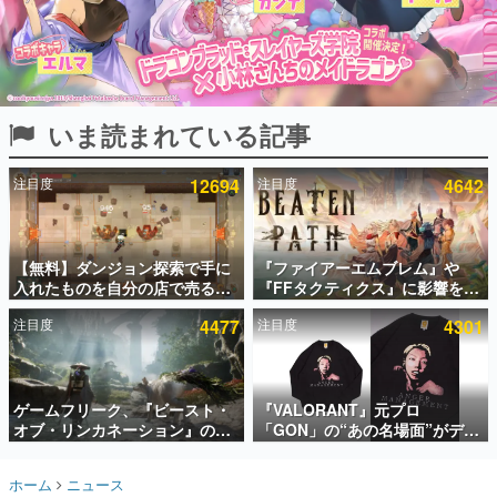
インタビュー
連載・特集一覧
殿堂入り記事
いま読まれている記事
SNS拡散数が数千以上！ ページビュー数万以上！ などな
ど。多くの人々に読まれた、電ファミ渾身の“殿堂入り”記
事をまとめました。
注目度
12694
注目度
4642
ゲームの企画書
名作ゲームクリエイターの方々に製作時のエピソードをお
聞きし、ヒットする企画（ゲーム）とは何か？を探ってい
【無料】ダンジョン探索で手に
『ファイアーエムブレム』や
きます。
入れたものを自分の店で売るゲ
『FFタクティクス』に影響を受
赫本
ーム『Moonlighter』がSteam
けた新作戦略RPG『Beaten
この物語を解いてはいけない。『赫本』は、〈試験問題〉
注目度
4477
注目度
4301
にて無料配布中！続編
Path』2027年に発売へ。
の形をした短編ホラー小説集です。
『Moonlighter 2』の9月2日正
PC（Steam）、PS5、Xbox、
式リリースを記念したキャンペ
Switch向けにリリース予定
ーン
新世代に訊く
ゲームフリーク、『ビースト・
『VALORANT』元プロ
これからのデジタルゲーム市場を担う若きクリエイター達
の姿を追い、彼らのルーツと情熱を探っていきます。
オブ・リンカネーション』の継
「GON」の“あの名場面”がデザ
続的なアプデ方針を表明。ユー
インされた新作グッズが本日8月
ザーからの意見を真摯に受け止
5日より期間限定で発売。Tシャ
ゲーム世代の作家たち
ホーム
ニュース
めて対応へ。修正パッチは約1週
ツやコインケース、アクキーな
ゲームに多大な影響を受けた作家さんに取材し、ゲームが