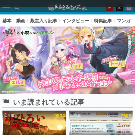
広告をスキップ
赫本
動画
殿堂入り記事
インタビュー
特集記事
マンガ
いま読まれている記事
ピックアップ
注目度
9834
注目度
7502
電ファミのいま読まれている記事ランキング
アプリセール情報