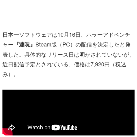
マンガ
女性向け
日本一ソフトウェアは10月16日、ホラーアドベンチ
アプリレビュー
ャー
Steam版（PC）の配信を決定したと発
『連呪』
その他
表した。具体的なリリース日は明かされていないが、
電ファミニコゲーマーとは？
近日配信予定とされている。価格は7,920円（税込
み）。
運営：株式会社マレ