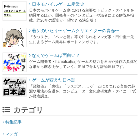
日本モバイルゲーム産業史
日本のモバイルゲーム史における主要なトピック・タイトルを
網羅するほか、開発者へのインタビューや識者による解説を掲
載。約20年の歴史が一望できる決定版！
若ゲのいたり〜ゲームクリエイターの青春〜
『うつヌケ』『ペンと箸』等で知られるマンガ家・田中圭一先
生によるゲーム業界レポートマンガです。
なんでゲームは面白い？
ゲーム開発者・hamatsu氏がゲームの魅力を画面や操作の具体的
な形から解き明かしていく、硬派で骨太な評論連載です。
ゲームが変えた日本語
「経験値」「裏技」「ラスボス」… ゲームにまつわる言葉の起
源や用法の変遷を、コンピューター文化史研究家・タイニーP氏
が徹底調査。
カテゴリ
特集記事
マンガ