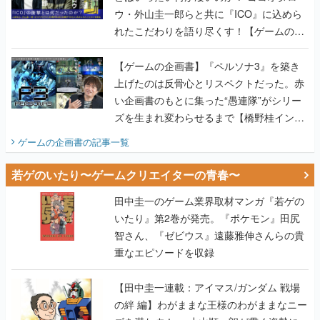
ウ・外山圭一郎らと共に『ICO』に込めら
れたこだわりを語り尽くす！【ゲームの企
画書】
【ゲームの企画書】『ペルソナ3』を築き
上げたのは反骨心とリスペクトだった。赤
い企画書のもとに集った“愚連隊”がシリー
ズを生まれ変わらせるまで【橋野桂インタ
ビュー】
ゲームの企画書
の記事一覧
若ゲのいたり〜ゲームクリエイターの青春〜
田中圭一のゲーム業界取材マンガ『若ゲの
いたり』第2巻が発売。『ポケモン』田尻
智さん、『ゼビウス』遠藤雅伸さんらの貴
重なエピソードを収録
【田中圭一連載：アイマス/ガンダム 戦場
の絆 編】わがままな王様のわがままなニー