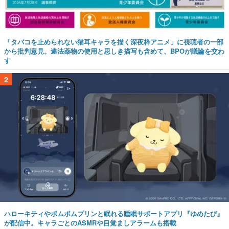
「タバコを止められない猫耳キャラを描く深夜枠アニメ」に視聴者の一部
から批判意見。違法薬物の使用と思しき描写も含めて、BPOが議論を交わ
す
2
ハローキティやポムポムプリンと眠れる睡眠サポートアプリ『ゆめたび』
が配信中。キャラごとのASMRや目覚ましアラームも搭載