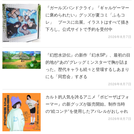
『ガールズバンドクライ』『ギャルゲーマー
に褒められたい』グッズが夏コミ「ふもコ
レ」 ブースに出展。イラストはすべて描き
下ろし。公式サイトで予約を受付中
2026年8月7日
『幻想水滸伝』の新作『幻水SP』、最初の目
的地が“あの”グレッグミンスターで胸が詰ま
った。歴代キャラも続々と登場するしあまり
にも「同窓会」すぎる
2026年8月7日
カルト的人気を誇るアニメ『ポピーザぱフォ
ーマー』の新グッズが販売開始。制作当時
の“絵コンテ”を使用したアパレルがおしゃれ
2026年8月7日