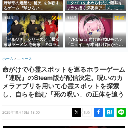
野球部の過酷な“補欠”を体験す
「タバコを止められない猫耳キ
るゲーム『球ひろい
ャラを描く深夜枠アニメ」に視
インタビュー
Simulator』が「1件」のウィッ
聴者の一部から批判意見。違法
注目度
6644
注目度
5049
シュリストをもとにチェコ語に
薬物の使用と思しき描写も含め
連載・特集一覧
対応しSNSで話題に。『キング
て、BPOが議論を交わす
ダム・カム』開発元やチェコの
殿堂入り記事
プロ野球選手から称賛の声
SNS拡散数が数千以上！ ページビュー数万以上！ などな
『ペルソナ』シリーズと「横浜
『VRChat』向け新作3Dモデル
ど。多くの人々に読まれた、電ファミ渾身の“殿堂入り”記
家系ラーメン 壱角家」のコラボ
「ニュイ」が本日8月7日から
事をまとめました。
が8月21日から開催。”はがく
BOOTHにて発売。瞳に光る星
れ”風とんこつラーメンや、おい
や感情豊かな表情が、小悪魔か
ゲームの企画書
ホーム
ニュース
しく食べられるカレーラーメン
わいい
名作ゲームクリエイターの方々に製作時のエピソードをお
聞きし、ヒットする企画（ゲーム）とは何か？を探ってい
がラインナップ
命がけで心霊スポットを巡るホラーゲーム
きます。
『連呪』のSteam版が配信決定。呪いのカ
赫本
この物語を解いてはいけない。『赫本』は、〈試験問題〉
メラアプリを用いて心霊スポットを探索
の形をした短編ホラー小説集です。
し、自らを蝕む「死の呪い」の正体を追う
新世代に訊く
これからのデジタルゲーム市場を担う若きクリエイター達
の姿を追い、彼らのルーツと情熱を探っていきます。
2025年10月16日 18:00
反応
ゲーム世代の作家たち
ゲームに多大な影響を受けた作家さんに取材し、ゲームが