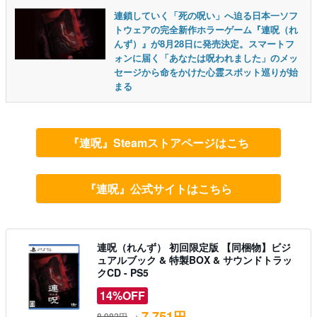
連鎖していく「死の呪い」へ迫る日本一ソフ
トウェアの完全新作ホラーゲーム『連呪（れ
んず）』が8月28日に発売決定。スマートフ
ォンに届く「あなたは呪われました」のメッ
セージから命をかけた心霊スポット巡りが始
まる
『連呪』Steamストアページはこち
『連呪』公式サイトはこちら
連呪（れんず） 初回限定版 【同梱物】ビジ
ュアルブック & 特製BOX & サウンドトラッ
クCD - PS5
14%OFF
7,751円
8,982円
→