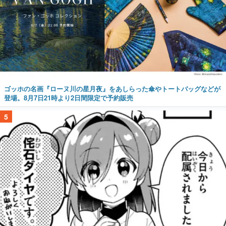
ゴッホの名画『ローヌ川の星月夜』をあしらった傘やトートバッグなどが
登場。8月7日21時より2日間限定で予約販売
5