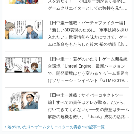
ズを満たす！──小山順一朗が貫く姿勢に、
ゲームクリエイターとしての矜持を見た
【若ゲのいたり最終回】
【田中圭一連載：バーチャファイター編】
「新しい3D表現のために、軍事技術を採り
入れたい」世界情勢を味方につけて、ゲー
ムに革命をもたらした鈴木 裕の功績【若ゲ
のいたり】
【田中圭一：若ゲのいたり】ゲーム開発統
合環境「Unreal Engine」最新バージョン
で、開発環境はどう変わる？ ゲーム業界向
けソリューションイベント「GTMF2019」
に行って、より理解を深めよう【PR】
【田中圭一連載：サイバーコネクトツー
編】すべての責任はオレが取る。だから、
付いてきてくれないか──男の熱意はチーム
解散の危機を救い、『.hack』成功の活路を
開く。業界の快男児・松山 洋に流れる血は
若ゲのいたり〜ゲームクリエイターの青春〜
の記事一覧
『少年ジャンプ』色だった【若ゲのいた