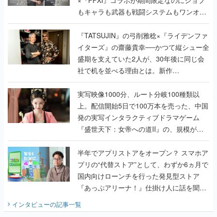
×『FFXI』コラボが期間限定なのにジョブ
もキャラも武器も戦闘システムもワンオフ
で作り込まれた理由を両ディレクターに聞
く
『TATSUJIN』の弓削雅稔×『ライデンファ
イターズ』の齋藤貴幸──かつて縦シュー全
盛期を支えていた2人が、30年後に同じ会
社で机を並べる理由とは。新作
『TATSUJIN EXTREME』で初タッグを組
んだレジェンド2人に訊く開発秘話
実写映像1000分、ルート分岐100種類以
上。配信開始5日で100万本を売った、中国
発の実写インタラクティブドラマゲーム
『盛世天下：女帝への道II』の、規模が違
うこだわりをプロデューサーに聞いた
半年でアプリストアをオープン？ スマホア
プリの“代替ストア”として、わずか6ヵ月で
国内向けローンチを行った発見型ストア
『あっぷアリーナ！』仕掛け人に話を聞い
てみた
インタビュー
の記事一覧