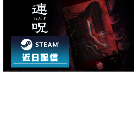
日本のコンテンツ産業やカルチャーに与えた影響を探る企
画です。
日本モバイルゲーム産業史
日本のモバイルゲーム史における主要なトピック・タイト
ルを網羅するほか、開発者へのインタビューや識者による
解説を掲載。約20年の歴史が一望できる決定版！
若ゲのいたり〜ゲームクリエイターの青春〜
『うつヌケ』『ペンと箸』等で知られるマンガ家・田中圭
一先生によるゲーム業界レポートマンガです。
なんでゲームは面白い？
ゲーム開発者・hamatsu氏がゲームの魅力を画面や操作の
具体的な形から解き明かしていく、硬派で骨太な評論連載
です。
ゲームが変えた日本語
「経験値」「裏技」「ラスボス」… ゲームにまつわる言葉
の起源や用法の変遷を、コンピューター文化史研究家・タ
イニーP氏が徹底調査。
カテゴリ
特集記事