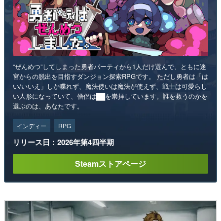
“ぜんめつ”してしまった勇者パーティから1人だけ選んで、ともに迷
宮からの脱出を目指すダンジョン探索RPGです。 ただし勇者は「は
い/いいえ」しか喋れず、魔法使いは魔法が使えず、戦士は可愛らし
い人形になっていて、僧侶は██を崇拝しています。誰を救うのかを
選ぶのは、あなたです。
インディー
RPG
リリース日：2026年第4四半期
Steamストアページ