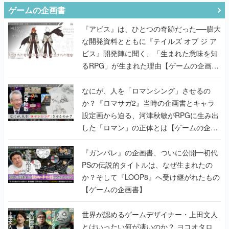
ゲームの企画書
『アビス』は、ひとつの奇跡だった──膨大
な開発資料とともに『テイルズ オブ ジ ア
ビス』開発陣に聞く、「生まれた意味を知
るRPG」が生まれた理由【ゲームの企画
書】
なにが、人を「ロマンシング」させるの
か？『ロマサガ2』当時の企画書とキャラ
設定画から迫る、河津秋敏がRPGに生み出
した「ロマン」の正体とは【ゲームの企画
書】
『ガンパレ』の企画書、ついに公開━初代
PSの伝説的タイトルは、なぜ生まれたの
か？そして『LOOP8』へ受け継がれたもの
【ゲームの企画書】
世界が認めるゲームデザイナー・上田文人
とはいったい何が凄いのか？ ヨコオタロ