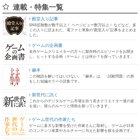
連載・特集一覧
殿堂入り記事
SNS拡散数が数千以上！ ページビュー数万以上！ などなど。多
くの人々に読まれた、電ファミ渾身の“殿堂入り”記事をまとめま
した。
ゲームの企画書
名作ゲームクリエイターの方々に製作時のエピソードをお聞き
し、ヒットする企画（ゲーム）とは何か？を探っていきます。
赫本
この物語を解いてはいけない。『赫本』は、〈試験問題〉の形
をした短編ホラー小説集です。
新世代に訊く
これからのデジタルゲーム市場を担う若きクリエイター達の姿
を追い、彼らのルーツと情熱を探っていきます。
ゲーム世代の作家たち
ゲームに多大な影響を受けた作家さんに取材し、ゲームが日本
のコンテンツ産業やカルチャーに与えた影響を探る企画です。