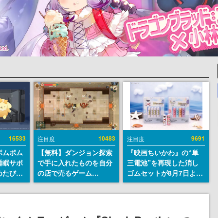
16533
10483
9691
注目度
注目度
ポムポム
【無料】ダンジョン探索
『映画ちいかわ』の“単
睡眠サポ
で手に入れたものを自分
三電池”を再現した消し
めたび』
の店で売るゲーム
ゴムセットが8月7日より
ラごとの
『Moonlighter』が
発売決定。公式は「在っ
しアラー
Steamにて無料配布中！
たものを 消しながら い
続編『Moonlighter 2』
つかなくなる 永遠のいの
の9月2日正式リリースを
ち」と紹介