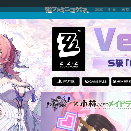
赫本
動画
殿堂