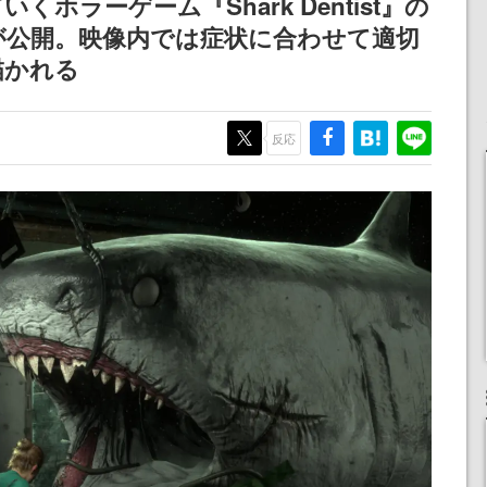
ホラーゲーム『Shark Dentist』の
記念したキャンペーン
が公開。映像内では症状に合わせて適切
描かれる
反応