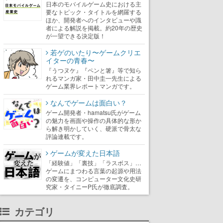
日本のモバイルゲーム史における主
要なトピック・タイトルを網羅する
ほか、開発者へのインタビューや識
者による解説を掲載。約20年の歴史
が一望できる決定版！
若ゲのいたり〜ゲームクリエ
イターの青春〜
『うつヌケ』『ペンと箸』等で知ら
れるマンガ家・田中圭一先生による
ゲーム業界レポートマンガです。
なんでゲームは面白い？
ゲーム開発者・hamatsu氏がゲーム
の魅力を画面や操作の具体的な形か
ら解き明かしていく、硬派で骨太な
評論連載です。
ゲームが変えた日本語
「経験値」「裏技」「ラスボス」…
ゲームにまつわる言葉の起源や用法
の変遷を、コンピューター文化史研
究家・タイニーP氏が徹底調査。
カテゴリ