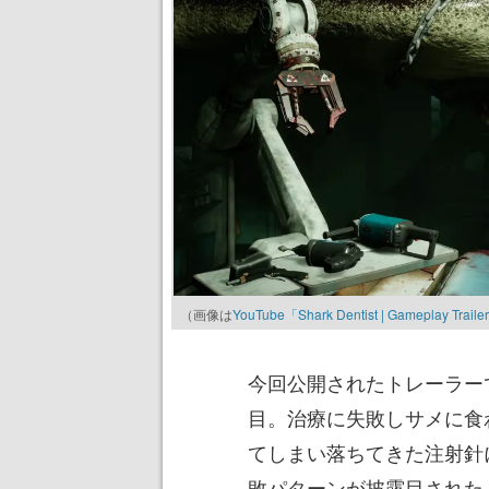
（画像は
YouTube「Shark Dentist | Gameplay Traile
今回公開されたトレーラー
目。治療に失敗しサメに食
てしまい落ちてきた注射針
敗パターンが披露目された