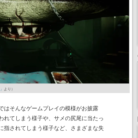
r」
より）
ではそんなゲームプレイの模様がお披露
われてしまう様子や、サメの尻尾に当たっ
に指されてしまう様子など、さまざまな失
。