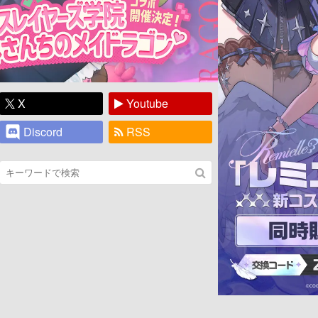
X
Youtube
Discord
RSS