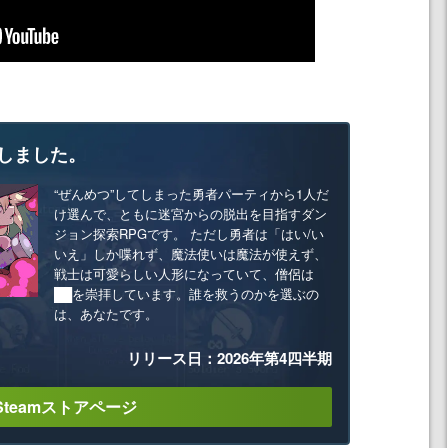
しました。
“ぜんめつ”してしまった勇者パーティから1人だ
け選んで、ともに迷宮からの脱出を目指すダン
ジョン探索RPGです。 ただし勇者は「はい/い
いえ」しか喋れず、魔法使いは魔法が使えず、
戦士は可愛らしい人形になっていて、僧侶は
██を崇拝しています。誰を救うのかを選ぶの
は、あなたです。
リリース日：2026年第4四半期
Steamストアページ