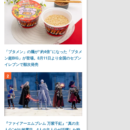
「ブタメン」の麺が“約4倍”になった「ブタメ
ン超BIG」が登場。8月11日より全国のセブン
イレブンで順次発売
2
『ファイアーエムブレム 万紫千紅』“真の主
人公”がお披露目。4人の主人公が活躍した時