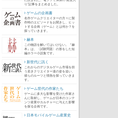
り”記事をまとめました。
ゲームの企画書
名作ゲームクリエイターの方々に製
作時のエピソードをお聞きし、ヒッ
トする企画（ゲーム）とは何か？を
探っていきます。
赫本
この物語を解いてはいけない。『赫
本』は、〈試験問題〉の形をした短
編ホラー小説集です。
新世代に訊く
これからのデジタルゲーム市場を担
う若きクリエイター達の姿を追い、
彼らのルーツと情熱を探っていきま
す。
ゲーム世代の作家たち
ゲームに多大な影響を受けた作家さ
んに取材し、ゲームが日本のコンテ
ンツ産業やカルチャーに与えた影響
を探る企画です。
日本モバイルゲーム産業史