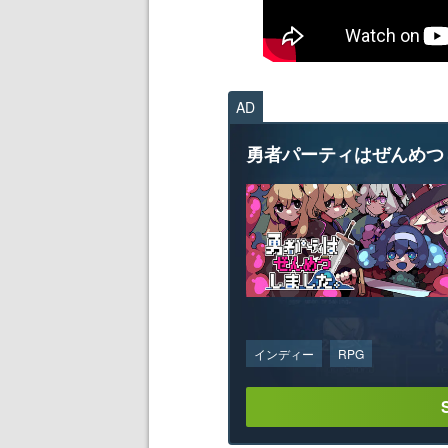
AD
勇者パーティはぜんめつ
インディー
RPG