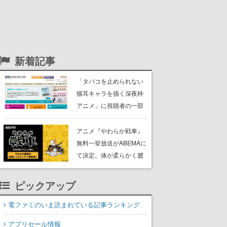
新着記事
「タバコを止められない
猫耳キャラを描く深夜枠
アニメ」に視聴者の一部
から批判意見。違法薬物
の使用と思わしき描写も
アニメ『やわらか戦車』
含めて、BPOが議論を交
無料一挙放送がABEMAに
わす
て決定。体が柔らかく臆
病な謎の兵器「やわらか
戦車」と仲間たちが巻き
ピックアップ
起こす出来事を描いた脱
力系コメディ
電ファミのいま読まれている記事ランキング
アプリセール情報