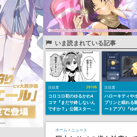
いま読まれている記事
29106
注目度
注目度
コロコロ初のゆるかわ4
ハローキティや
コマ『まだサ終しないん
プリンと眠れる
ですか？』公開スター
ートアプリ『ゆ
ト。主人公は新入社員の
が配信中。キャ
侘石ダイヤ、ゲーム会社
ASMRや目覚ま
を舞台にトラブルへ対応
ムも搭載
ホーム
ニュース
する社員たちを描く