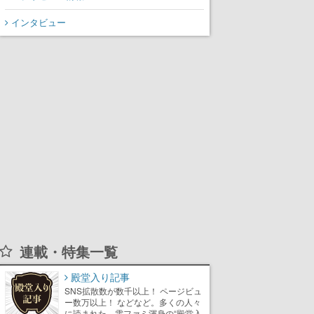
インタビュー
連載・特集一覧
殿堂入り記事
SNS拡散数が数千以上！ ページビュ
ー数万以上！ などなど。多くの人々
に読まれた、電ファミ渾身の“殿堂入