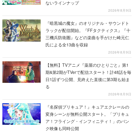
ないラインナップ
2026年8月9日
『暗黒城の魔女』のオリジナル・サウンドト
ラックが配信開始。『FFタクティクス』『十
三機兵防衛圏』などの楽曲を手がけた崎元仁
氏による全13曲を収録
2026年8月9日
【無料】TVアニメ『薬屋のひとりごと』第1
期&第2期がTVerで配信スタート！計48話を毎
日1話ずつ公開、見終えた直後に第3期も始ま
る
2026年8月9日
『名探偵プリキュア！』キュアエクレールの
変身シーンが無料公開スタート。「プリキュ
ア！フライング・インフィニティ！」のバン
ク映像も同時公開