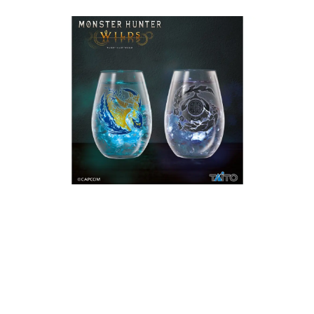
日本のコンテンツ産業やカルチャーに与えた影響を探る企
画です。
日本モバイルゲーム産業史
日本のモバイルゲーム史における主要なトピック・タイト
ルを網羅するほか、開発者へのインタビューや識者による
解説を掲載。約20年の歴史が一望できる決定版！
若ゲのいたり〜ゲームクリエイターの青春〜
『うつヌケ』『ペンと箸』等で知られるマンガ家・田中圭
一先生によるゲーム業界レポートマンガです。
なんでゲームは面白い？
ゲーム開発者・hamatsu氏がゲームの魅力を画面や操作の
具体的な形から解き明かしていく、硬派で骨太な評論連載
です。
ゲームが変えた日本語
「経験値」「裏技」「ラスボス」… ゲームにまつわる言葉
の起源や用法の変遷を、コンピューター文化史研究家・タ
イニーP氏が徹底調査。
カテゴリ
特集記事