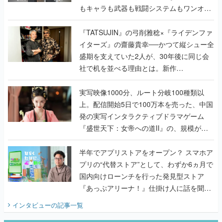
もキャラも武器も戦闘システムもワンオフ
で作り込まれた理由を両ディレクターに聞
く
『TATSUJIN』の弓削雅稔×『ライデンファ
イターズ』の齋藤貴幸──かつて縦シュー全
盛期を支えていた2人が、30年後に同じ会
社で机を並べる理由とは。新作
『TATSUJIN EXTREME』で初タッグを組
んだレジェンド2人に訊く開発秘話
実写映像1000分、ルート分岐100種類以
上。配信開始5日で100万本を売った、中国
発の実写インタラクティブドラマゲーム
『盛世天下：女帝への道II』の、規模が違
うこだわりをプロデューサーに聞いた
半年でアプリストアをオープン？ スマホア
プリの“代替ストア”として、わずか6ヵ月で
国内向けローンチを行った発見型ストア
『あっぷアリーナ！』仕掛け人に話を聞い
てみた
インタビュー
の記事一覧