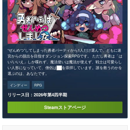
“ぜんめつ”してしまった勇者パーティから1人だけ選んで、ともに迷
宮からの脱出を目指すダンジョン探索RPGです。 ただし勇者は「は
い/いいえ」しか喋れず、魔法使いは魔法が使えず、戦士は可愛らし
い人形になっていて、僧侶は██を崇拝しています。誰を救うのかを
選ぶのは、あなたです。
インディー
RPG
リリース日：2026年第4四半期
Steamストアページ