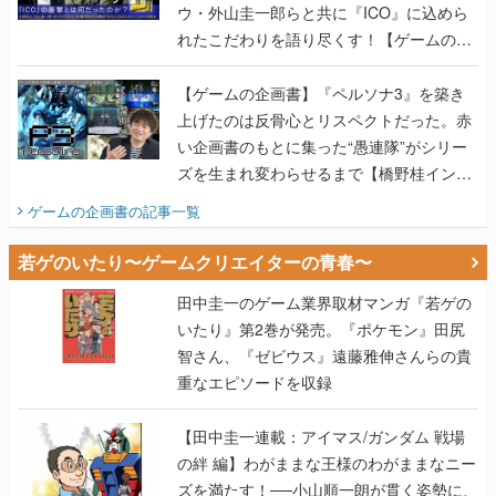
ウ・外山圭一郎らと共に『ICO』に込めら
れたこだわりを語り尽くす！【ゲームの企
画書】
【ゲームの企画書】『ペルソナ3』を築き
上げたのは反骨心とリスペクトだった。赤
い企画書のもとに集った“愚連隊”がシリー
ズを生まれ変わらせるまで【橋野桂インタ
ビュー】
ゲームの企画書
の記事一覧
若ゲのいたり〜ゲームクリエイターの青春〜
田中圭一のゲーム業界取材マンガ『若ゲの
いたり』第2巻が発売。『ポケモン』田尻
智さん、『ゼビウス』遠藤雅伸さんらの貴
重なエピソードを収録
【田中圭一連載：アイマス/ガンダム 戦場
の絆 編】わがままな王様のわがままなニー
ズを満たす！──小山順一朗が貫く姿勢に、