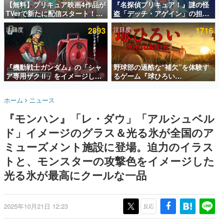
【無料】プリキュア映画4作品が
『名探偵プリキュア！』謎の怪
TVerで新たに配信スタート！な
盗「デッチ・アゲイン」の担当
インタビュー
んと2018年～2024年の映画ほぼ
キャストは天﨑滉平さんと判
注目度
2893
注目度
1716
すべてが見放題に、ぶっちゃけ
明。『Re:ゼロから始める異世
連載・特集一覧
ありえないラインナップ
界生活』オットー役、『ヒプノ
シスマイク』山田三郎役など
殿堂入り記事
SNS拡散数が数千以上！ ページビュー数万以上！ などな
『機動戦士ガンダム』の「シャ
野球部の過酷な“補欠”を体験す
ど。多くの人々に読まれた、電ファミ渾身の“殿堂入り”記
ア専用ザクⅡ」をイメージした
るゲーム『球ひろい
事をまとめました。
散水ホースリールが予約開始。
Simulator』が「1件」のウィッ
本体にはシャアのパーソナルマ
シュリストをもとにチェコ語に
ゲームの企画書
ホーム
ニュース
ークやジオン公国軍のエンブレ
対応しSNSで話題に。『キング
名作ゲームクリエイターの方々に製作時のエピソードをお
聞きし、ヒットする企画（ゲーム）とは何か？を探ってい
ム、型式番号などを配置
ダム・カム』開発元やチェコの
『モンハン』「レ・ダウ」「アルシュベル
きます。
プロ野球選手から称賛の声
ド」イメージのグラス＆光る氷が全国のア
赫本
この物語を解いてはいけない。『赫本』は、〈試験問題〉
ミューズメント施設に登場。迫力のイラス
の形をした短編ホラー小説集です。
トと、モンスターの攻撃色をイメージした
光る氷が最高にクールな一品
新世代に訊く
これからのデジタルゲーム市場を担う若きクリエイター達
の姿を追い、彼らのルーツと情熱を探っていきます。
2025年10月21日 12:23
反応
ゲーム世代の作家たち
ゲームに多大な影響を受けた作家さんに取材し、ゲームが