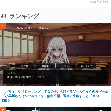
2026年8月9日
ランキング
1
「パリィ」や「ローリング」で女の子と会話するソウルライク恋愛ゲーム
『小早川さんはソウルライク』無料公開。返事に失敗すると「YOU
DIED」
2