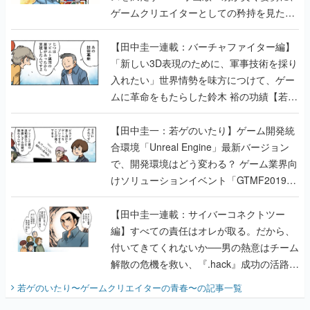
ゲームクリエイターとしての矜持を見た
【若ゲのいたり最終回】
【田中圭一連載：バーチャファイター編】
「新しい3D表現のために、軍事技術を採り
入れたい」世界情勢を味方につけて、ゲー
ムに革命をもたらした鈴木 裕の功績【若ゲ
のいたり】
【田中圭一：若ゲのいたり】ゲーム開発統
合環境「Unreal Engine」最新バージョン
で、開発環境はどう変わる？ ゲーム業界向
けソリューションイベント「GTMF2019」
に行って、より理解を深めよう【PR】
【田中圭一連載：サイバーコネクトツー
編】すべての責任はオレが取る。だから、
付いてきてくれないか──男の熱意はチーム
解散の危機を救い、『.hack』成功の活路を
開く。業界の快男児・松山 洋に流れる血は
若ゲのいたり〜ゲームクリエイターの青春〜
の記事一覧
『少年ジャンプ』色だった【若ゲのいた