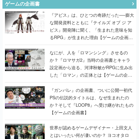
ゲームの企画書
『アビス』は、ひとつの奇跡だった──膨大
な開発資料とともに『テイルズ オブ ジ ア
ビス』開発陣に聞く、「生まれた意味を知
るRPG」が生まれた理由【ゲームの企画
書】
なにが、人を「ロマンシング」させるの
か？『ロマサガ2』当時の企画書とキャラ
設定画から迫る、河津秋敏がRPGに生み出
した「ロマン」の正体とは【ゲームの企画
書】
『ガンパレ』の企画書、ついに公開━初代
PSの伝説的タイトルは、なぜ生まれたの
か？そして『LOOP8』へ受け継がれたもの
【ゲームの企画書】
世界が認めるゲームデザイナー・上田文人
とはいったい何が凄いのか？ ヨコオタロ