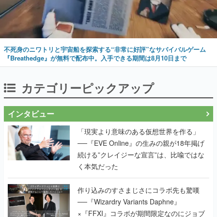
不死身のニワトリと宇宙船を探索する“非常に好評”なサバイバルゲーム
『Breathedge』が無料で配布中。入手できる期間は8月10日まで
カテゴリーピックアップ
インタビュー
「現実より意味のある仮想世界を作る」
──『EVE Online』の生みの親が18年掲げ
続ける”クレイジーな宣言”は、比喩ではな
く本気だった
作り込みのすさまじさにコラボ先も驚嘆
──『Wizardry Variants Daphne』
×『FFXI』コラボが期間限定なのにジョブ