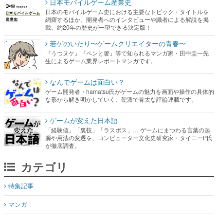
日本モバイルゲーム産業史
日本のモバイルゲーム史における主要なトピック・タイトルを
網羅するほか、開発者へのインタビューや識者による解説を掲
載。約20年の歴史が一望できる決定版！
若ゲのいたり〜ゲームクリエイターの青春〜
『うつヌケ』『ペンと箸』等で知られるマンガ家・田中圭一先
生によるゲーム業界レポートマンガです。
なんでゲームは面白い？
ゲーム開発者・hamatsu氏がゲームの魅力を画面や操作の具体的
な形から解き明かしていく、硬派で骨太な評論連載です。
ゲームが変えた日本語
「経験値」「裏技」「ラスボス」… ゲームにまつわる言葉の起
源や用法の変遷を、コンピューター文化史研究家・タイニーP氏
が徹底調査。
カテゴリ
特集記事
マンガ