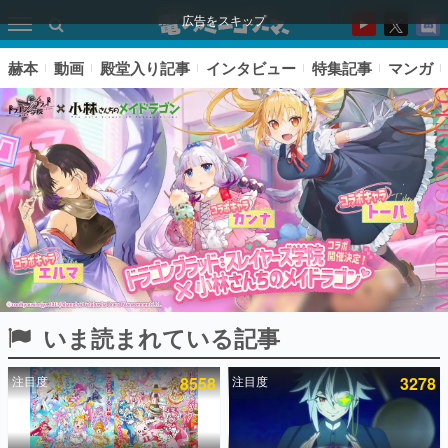
広告をスキップ
赫本
動画
殿堂入り記事
インタビュー
特集記事
マンガ
いま読まれている記事
ピックアップ
注目度
8558
注目度
3278
電ファミのいま読まれている記事ランキング
アプリセール情報