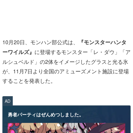
マンガ
女性向け
アプリレビュー
10月20日、モンハン部公式は、
『モンスターハンタ
その他
に登場するモンスター「レ・ダウ」「ア
ーワイルズ』
ルシュベルド」の2体をイメージしたグラスと光る氷
電ファミニコゲーマーとは？
が、11月7日より全国のアミューズメント施設に登場
運営：株式会社マレ
することを発表した。
AD
勇者パーティはぜんめつしました。