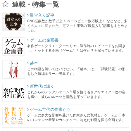
連載・特集一覧
殿堂入り記事
SNS拡散数が数千以上！ ページビュー数万以上！ などなど。多
くの人々に読まれた、電ファミ渾身の“殿堂入り”記事をまとめま
した。
ゲームの企画書
名作ゲームクリエイターの方々に製作時のエピソードをお聞き
し、ヒットする企画（ゲーム）とは何か？を探っていきます。
赫本
この物語を解いてはいけない。『赫本』は、〈試験問題〉の形
をした短編ホラー小説集です。
新世代に訊く
これからのデジタルゲーム市場を担う若きクリエイター達の姿
を追い、彼らのルーツと情熱を探っていきます。
ゲーム世代の作家たち
ゲームに多大な影響を受けた作家さんに取材し、ゲームが日本
のコンテンツ産業やカルチャーに与えた影響を探る企画です。