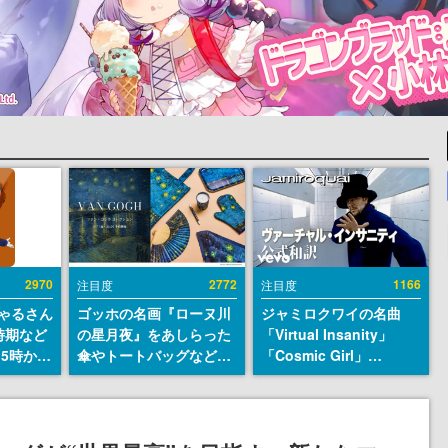
2970
2772
1166
注目度
注目度
ちゃるさん
ゴッホの名画『ローヌ川
ジャミロクワイの名曲
時期など
の星月夜』をあしらった
「Virtual Insanity」
15時から
傘やトートバッグなどが
「Cosmic Girl」
登場。8月7日21時より2
「Canned Heat」公式日
日間限定で予約販売
本語字幕付きMVがいき
なり公開！「SUMMER
SONIC 2026」での9年ぶ