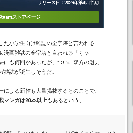
リリース日：2026年第4四半期
Steamストアページ
した小学生向け雑誌の金字塔と言われる
女漫画雑誌の金字塔と言われる「ちゃ
去にも何回かあったが、ついに双方の魅力
ガ雑誌が誕生しそうだ。
ーによる新作も大量掲載するとのことで、
もあるという。
載マンガは20本以上
んが雑誌『コロちゃお』に、「ピカチュウex」の入