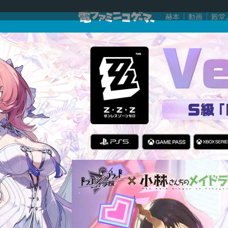
赫本
動画
殿堂