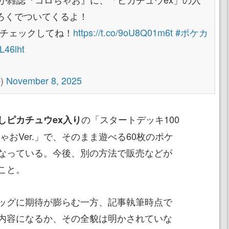
ろくでついてくるよ！
をチェックしてね！
https://t.co/9oU8Q01m6t
#ポケカ
L46lht
)
November 8, 2025
の「スタートデッキ100
しピカチュウex入り
ゃおVer.」で、そのまま遊べる60枚のポケ
なっている。今後、別の方法で販売などが
こと。
ッグに期待が膨らむ一方、記事執筆時点で
内容になるか、その全貌は明かされていな