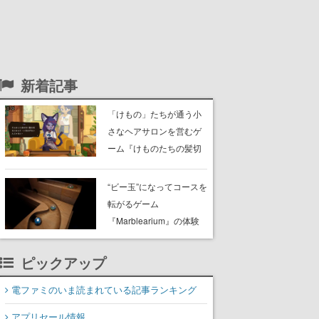
新着記事
「けもの」たちが通う小
さなヘアサロンを営むゲ
ーム『けものたちの髪切
り屋』体験版が配信開
始。悩みを持ったお客様
“ビー玉”になってコースを
と会話を交わし“本当に望
転がるゲーム
んでる髪型”を見つけ出す
『Marblearium』の体験
版がSteamで本日8月7日
より配信。Lo-Fiビートに
ピックアップ
乗って奇妙な空間を探検
電ファミのいま読まれている記事ランキング
アプリセール情報