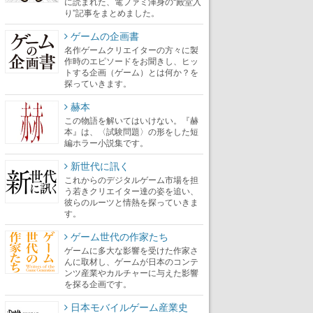
に読まれた、電ファミ渾身の“殿堂入
り”記事をまとめました。
ゲームの企画書
名作ゲームクリエイターの方々に製
作時のエピソードをお聞きし、ヒッ
トする企画（ゲーム）とは何か？を
探っていきます。
赫本
この物語を解いてはいけない。『赫
本』は、〈試験問題〉の形をした短
編ホラー小説集です。
新世代に訊く
これからのデジタルゲーム市場を担
う若きクリエイター達の姿を追い、
彼らのルーツと情熱を探っていきま
す。
ゲーム世代の作家たち
ゲームに多大な影響を受けた作家さ
んに取材し、ゲームが日本のコンテ
ンツ産業やカルチャーに与えた影響
を探る企画です。
日本モバイルゲーム産業史