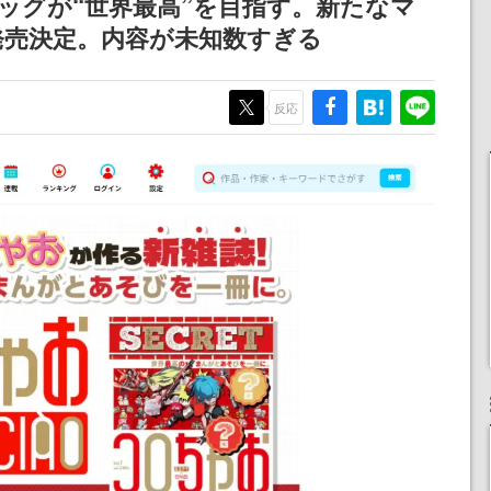
ッグが“世界最高”を目指す。新たなマ
りとなる日本公演を記念
発売決定。内容が未知数すぎる
して
反応