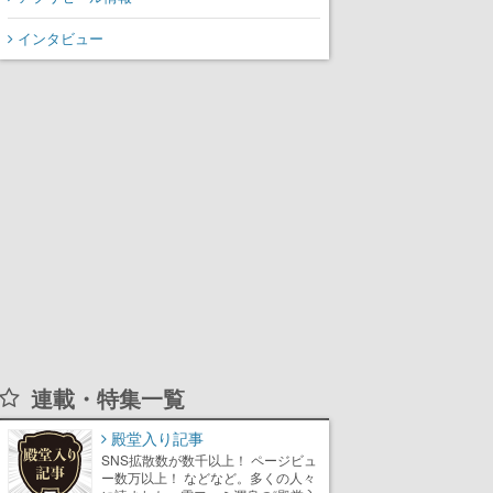
インタビュー
連載・特集一覧
殿堂入り記事
SNS拡散数が数千以上！ ページビュ
ー数万以上！ などなど。多くの人々