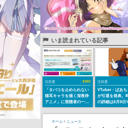
いま読まれている記事
8360
注目度
注目度
「タバコを止められない
VTuber・ばあ
猫耳キャラを描く深夜枠
が引退を発表。
アニメ」に視聴者の一部
の詳細は8月9日
から批判意見。違法薬物
の配信で説明
の使用と思しき描写も含
めて、BPOが議論を交わ
ホーム
ニュース
す