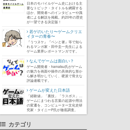
日本のモバイルゲーム史における主
要なトピック・タイトルを網羅する
ほか、開発者へのインタビューや識
者による解説を掲載。約20年の歴史
が一望できる決定版！
若ゲのいたり〜ゲームクリエ
イターの青春〜
『うつヌケ』『ペンと箸』等で知ら
れるマンガ家・田中圭一先生による
ゲーム業界レポートマンガです。
なんでゲームは面白い？
ゲーム開発者・hamatsu氏がゲーム
の魅力を画面や操作の具体的な形か
ら解き明かしていく、硬派で骨太な
評論連載です。
ゲームが変えた日本語
「経験値」「裏技」「ラスボス」…
ゲームにまつわる言葉の起源や用法
の変遷を、コンピューター文化史研
究家・タイニーP氏が徹底調査。
カテゴリ