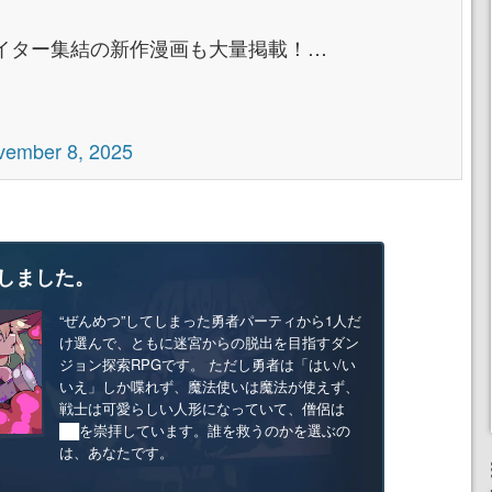
イター集結の新作漫画も大量掲載！…
vember 8, 2025
しました。
“ぜんめつ”してしまった勇者パーティから1人だ
け選んで、ともに迷宮からの脱出を目指すダン
ジョン探索RPGです。 ただし勇者は「はい/い
いえ」しか喋れず、魔法使いは魔法が使えず、
戦士は可愛らしい人形になっていて、僧侶は
██を崇拝しています。誰を救うのかを選ぶの
は、あなたです。