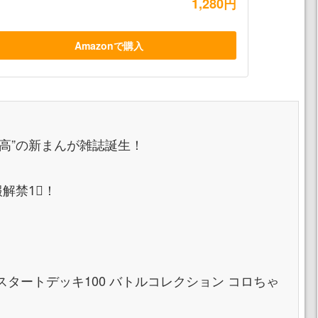
1,280円
Amazonで購入
高”の新まんが雑誌誕生！
報解禁1⃣！
スタートデッキ100 バトルコレクション コロちゃ