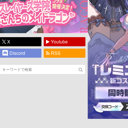
X
Youtube
Discord
RSS