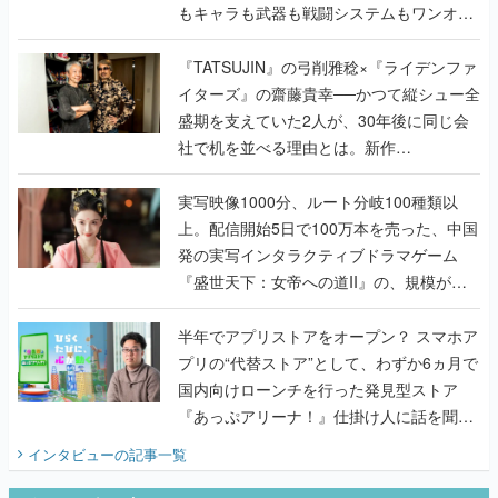
もキャラも武器も戦闘システムもワンオフ
で作り込まれた理由を両ディレクターに聞
く
『TATSUJIN』の弓削雅稔×『ライデンファ
イターズ』の齋藤貴幸──かつて縦シュー全
盛期を支えていた2人が、30年後に同じ会
社で机を並べる理由とは。新作
『TATSUJIN EXTREME』で初タッグを組
んだレジェンド2人に訊く開発秘話
実写映像1000分、ルート分岐100種類以
上。配信開始5日で100万本を売った、中国
発の実写インタラクティブドラマゲーム
『盛世天下：女帝への道II』の、規模が違
うこだわりをプロデューサーに聞いた
半年でアプリストアをオープン？ スマホア
プリの“代替ストア”として、わずか6ヵ月で
国内向けローンチを行った発見型ストア
『あっぷアリーナ！』仕掛け人に話を聞い
てみた
インタビュー
の記事一覧