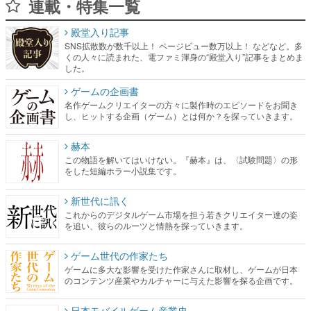
連載・特集一覧
殿堂入り記事
SNS拡散数が数千以上！ ページビュー数万以上！ などなど。多
くの人々に読まれた、電ファミ渾身の“殿堂入り”記事をまとめま
した。
ゲームの企画書
名作ゲームクリエイターの方々に製作時のエピソードをお聞き
し、ヒットする企画（ゲーム）とは何か？を探っていきます。
赫本
この物語を解いてはいけない。『赫本』は、〈試験問題〉の形
をした短編ホラー小説集です。
新世代に訊く
これからのデジタルゲーム市場を担う若きクリエイター達の姿
を追い、彼らのルーツと情熱を探っていきます。
ゲーム世代の作家たち
ゲームに多大な影響を受けた作家さんに取材し、ゲームが日本
のコンテンツ産業やカルチャーに与えた影響を探る企画です。
日本モバイルゲーム産業史