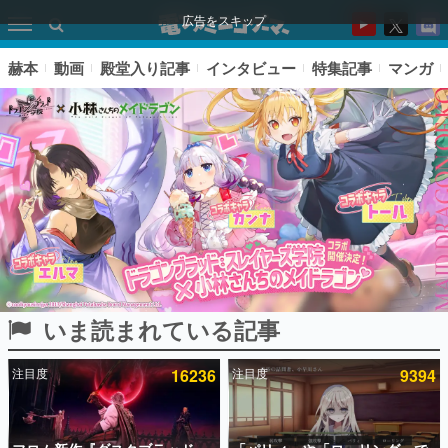
広告をスキップ
赫本
動画
殿堂入り記事
インタビュー
特集記事
マンガ
いま読まれている記事
ピックアップ
注目度
16236
注目度
9394
電ファミのいま読まれている記事ランキング
アプリセール情報