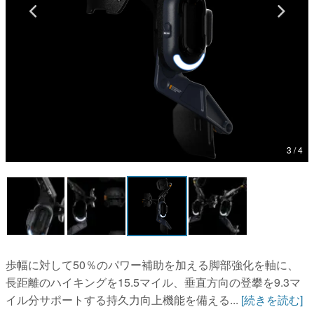
マンガ
女性向け
アプリレビュー
その他
電ファミニコゲーマーとは？
3 / 4
運営：株式会社マレ
歩幅に対して50％のパワー補助を加える脚部強化を軸に、
長距離のハイキングを15.5マイル、垂直方向の登攀を9.3マ
イル分サポートする持久力向上機能を備える...
[続きを読む]