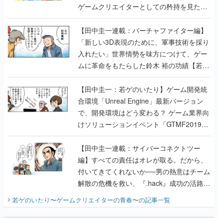
ゲームクリエイターとしての矜持を見た
【若ゲのいたり最終回】
【田中圭一連載：バーチャファイター編】
「新しい3D表現のために、軍事技術を採り
入れたい」世界情勢を味方につけて、ゲー
ムに革命をもたらした鈴木 裕の功績【若ゲ
のいたり】
【田中圭一：若ゲのいたり】ゲーム開発統
合環境「Unreal Engine」最新バージョン
で、開発環境はどう変わる？ ゲーム業界向
けソリューションイベント「GTMF2019」
に行って、より理解を深めよう【PR】
【田中圭一連載：サイバーコネクトツー
編】すべての責任はオレが取る。だから、
付いてきてくれないか──男の熱意はチーム
解散の危機を救い、『.hack』成功の活路を
開く。業界の快男児・松山 洋に流れる血は
若ゲのいたり〜ゲームクリエイターの青春〜
の記事一覧
『少年ジャンプ』色だった【若ゲのいた
り】