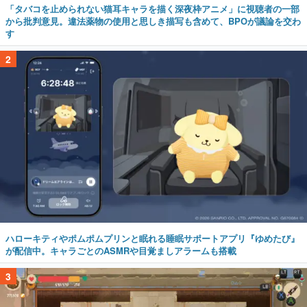
「タバコを止められない猫耳キャラを描く深夜枠アニメ」に視聴者の一部
から批判意見。違法薬物の使用と思しき描写も含めて、BPOが議論を交わ
す
2
ハローキティやポムポムプリンと眠れる睡眠サポートアプリ『ゆめたび』
が配信中。キャラごとのASMRや目覚ましアラームも搭載
3