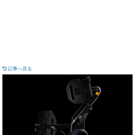
日本のコンテンツ産業やカルチャーに与えた影響を探る企
画です。
日本モバイルゲーム産業史
日本のモバイルゲーム史における主要なトピック・タイト
ルを網羅するほか、開発者へのインタビューや識者による
解説を掲載。約20年の歴史が一望できる決定版！
若ゲのいたり〜ゲームクリエイターの青春〜
『うつヌケ』『ペンと箸』等で知られるマンガ家・田中圭
一先生によるゲーム業界レポートマンガです。
記事へ戻る
なんでゲームは面白い？
ゲーム開発者・hamatsu氏がゲームの魅力を画面や操作の
具体的な形から解き明かしていく、硬派で骨太な評論連載
です。
ゲームが変えた日本語
「経験値」「裏技」「ラスボス」… ゲームにまつわる言葉
の起源や用法の変遷を、コンピューター文化史研究家・タ
イニーP氏が徹底調査。
カテゴリ
特集記事