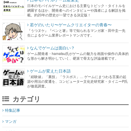
日本のモバイルゲーム史における主要なトピック・タイトルを
網羅するほか、開発者へのインタビューや識者による解説を掲
載。約20年の歴史が一望できる決定版！
若ゲのいたり〜ゲームクリエイターの青春〜
『うつヌケ』『ペンと箸』等で知られるマンガ家・田中圭一先
生によるゲーム業界レポートマンガです。
なんでゲームは面白い？
ゲーム開発者・hamatsu氏がゲームの魅力を画面や操作の具体的
な形から解き明かしていく、硬派で骨太な評論連載です。
ゲームが変えた日本語
「経験値」「裏技」「ラスボス」… ゲームにまつわる言葉の起
源や用法の変遷を、コンピューター文化史研究家・タイニーP氏
が徹底調査。
カテゴリ
特集記事
マンガ