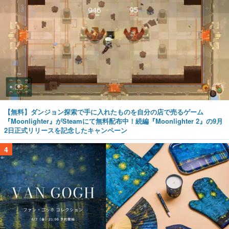
【無料】ダンジョン探索で手に入れたものを自分の店で売るゲーム
『Moonlighter』がSteamにて無料配布中！続編『Moonlighter 2』の9月
2日正式リリースを記念したキャンペーン
4