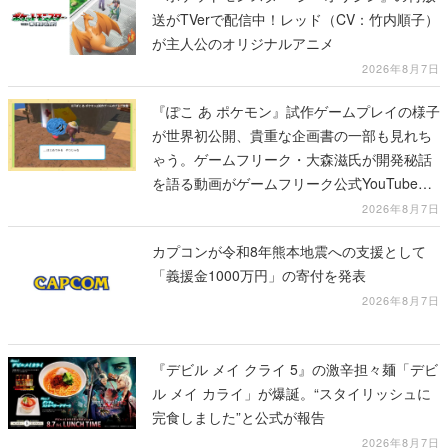
送がTVerで配信中！レッド（CV：竹内順子）
が主人公のオリジナルアニメ
2026年8月7日
『ぽこ あ ポケモン』試作ゲームプレイの様子
が世界初公開、貴重な企画書の一部も見れち
ゃう。ゲームフリーク・大森滋氏が開発秘話
を語る動画がゲームフリーク公式YouTubeで
公開中
2026年8月7日
カプコンが令和8年熊本地震への支援として
「義援金1000万円」の寄付を発表
2026年8月7日
『デビル メイ クライ 5』の激辛担々麺「デビ
ル メイ カライ」が爆誕。“スタイリッシュに
完食しました”と公式が報告
2026年8月7日