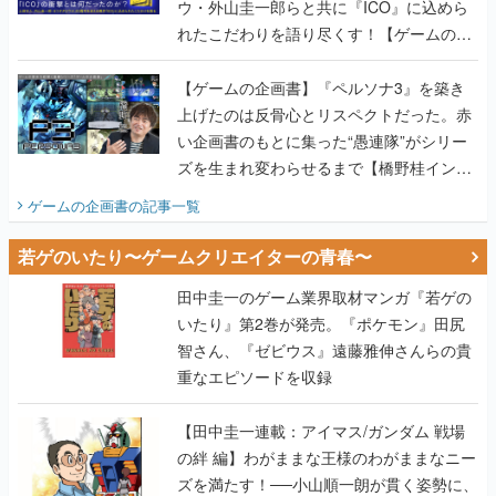
ウ・外山圭一郎らと共に『ICO』に込めら
れたこだわりを語り尽くす！【ゲームの企
画書】
【ゲームの企画書】『ペルソナ3』を築き
上げたのは反骨心とリスペクトだった。赤
い企画書のもとに集った“愚連隊”がシリー
ズを生まれ変わらせるまで【橋野桂インタ
ビュー】
ゲームの企画書
の記事一覧
若ゲのいたり〜ゲームクリエイターの青春〜
田中圭一のゲーム業界取材マンガ『若ゲの
いたり』第2巻が発売。『ポケモン』田尻
智さん、『ゼビウス』遠藤雅伸さんらの貴
重なエピソードを収録
【田中圭一連載：アイマス/ガンダム 戦場
の絆 編】わがままな王様のわがままなニー
ズを満たす！──小山順一朗が貫く姿勢に、