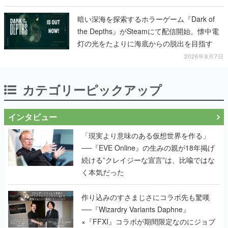
暗い深海を探索するホラーゲーム『Dark of
the Depths』がSteamにて配信開始。懐中電
灯の光をたよりに海底からの脱出を目指す
2026年8月7日
カテゴリーピックアップ
インタビュー
「現実より意味のある仮想世界を作る」
──『EVE Online』の生みの親が18年掲げ
続ける”クレイジーな宣言”は、比喩ではな
く本気だった
作り込みのすさまじさにコラボ先も驚嘆
──『Wizardry Variants Daphne』
×『FFXI』コラボが期間限定なのにジョブ