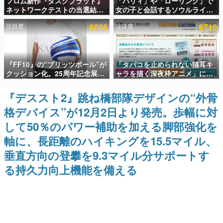
フロム新作『ダスクブラッド』
「パリィ」や「ローリング」で
ネットワークテストの当選結果
女の子と会話するソウルライク
インタビュー
が8月7日22時に発表。応募サイ
恋愛ゲーム『小早川さんはソウ
注目度
6886
注目度
6710
トのマイページから確認可能、
ルライク』無料公開。返事に失
連載・特集一覧
テスト実施は8月21日～24日
敗すると「YOU DIED」
殿堂入り記事
『FF10』の“ブリッツボール”が
「タバコを止められない猫耳キ
SNS拡散数が数千以上！ ページビュー数万以上！ などな
ど。多くの人々に読まれた、電ファミ渾身の“殿堂入り”記
クッション化。25周年記念展
ャラを描く深夜枠アニメ」に視
事をまとめました。
「FINAL FANTASY X
聴者の一部から批判意見。違法
MUSEUM-幻光の記憶-」のグッ
薬物の使用と思しき描写も含め
『デススト2』跳ね橋部隊デザインの“外骨
ゲームの企画書
ズ情報が一部公開
て、BPOが議論を交わす
名作ゲームクリエイターの方々に製作時のエピソードをお
格デバイス”が12月2日より発売。歩幅に対
聞きし、ヒットする企画（ゲーム）とは何か？を探ってい
きます。
して50％のパワー補助を加える脚部強化を
赫本
軸に、長距離のハイキングを15.5マイル、
この物語を解いてはいけない。『赫本』は、〈試験問題〉
垂直方向の登攀を9.3マイル分サポートす
の形をした短編ホラー小説集です。
る持久力向上機能を備える
新世代に訊く
これからのデジタルゲーム市場を担う若きクリエイター達
の姿を追い、彼らのルーツと情熱を探っていきます。
ゲーム世代の作家たち
ゲームに多大な影響を受けた作家さんに取材し、ゲームが