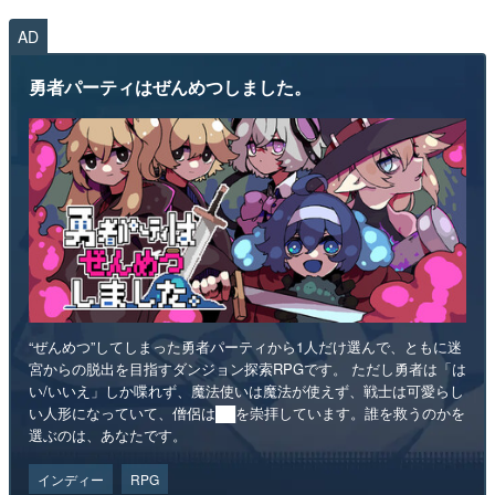
AD
勇者パーティはぜんめつしました。
“ぜんめつ”してしまった勇者パーティから1人だけ選んで、ともに迷
宮からの脱出を目指すダンジョン探索RPGです。 ただし勇者は「は
い/いいえ」しか喋れず、魔法使いは魔法が使えず、戦士は可愛らし
い人形になっていて、僧侶は██を崇拝しています。誰を救うのかを
選ぶのは、あなたです。
インディー
RPG