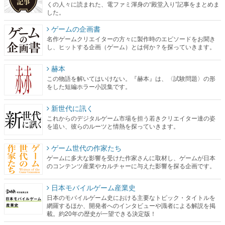
くの人々に読まれた、電ファミ渾身の“殿堂入り”記事をまとめま
した。
ゲームの企画書
名作ゲームクリエイターの方々に製作時のエピソードをお聞き
し、ヒットする企画（ゲーム）とは何か？を探っていきます。
赫本
この物語を解いてはいけない。『赫本』は、〈試験問題〉の形
をした短編ホラー小説集です。
新世代に訊く
これからのデジタルゲーム市場を担う若きクリエイター達の姿
を追い、彼らのルーツと情熱を探っていきます。
ゲーム世代の作家たち
ゲームに多大な影響を受けた作家さんに取材し、ゲームが日本
のコンテンツ産業やカルチャーに与えた影響を探る企画です。
日本モバイルゲーム産業史
日本のモバイルゲーム史における主要なトピック・タイトルを
網羅するほか、開発者へのインタビューや識者による解説を掲
載。約20年の歴史が一望できる決定版！