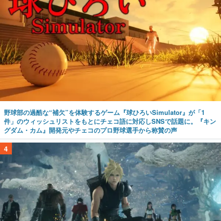
野球部の過酷な“補欠”を体験するゲーム『球ひろいSimulator』が「1
件」のウィッシュリストをもとにチェコ語に対応しSNSで話題に。『キン
グダム・カム』開発元やチェコのプロ野球選手から称賛の声
4