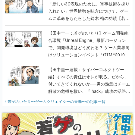
「新しい3D表現のために、軍事技術を採り
入れたい」世界情勢を味方につけて、ゲー
ムに革命をもたらした鈴木 裕の功績【若ゲ
のいたり】
【田中圭一：若ゲのいたり】ゲーム開発統
合環境「Unreal Engine」最新バージョン
で、開発環境はどう変わる？ ゲーム業界向
けソリューションイベント「GTMF2019」
に行って、より理解を深めよう【PR】
【田中圭一連載：サイバーコネクトツー
編】すべての責任はオレが取る。だから、
付いてきてくれないか──男の熱意はチーム
解散の危機を救い、『.hack』成功の活路を
開く。業界の快男児・松山 洋に流れる血は
若ゲのいたり〜ゲームクリエイターの青春〜
の記事一覧
『少年ジャンプ』色だった【若ゲのいた
り】