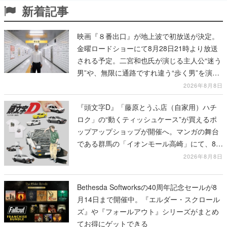
新着記事
映画『８番出口』が地上波で初放送が決定。
金曜ロードショーにて8月28日21時より放送
される予定。二宮和也氏が演じる主人公“迷う
男”や、無限に通路ですれ違う“歩く男”を演じ
る河内大和氏の迫真の演技は必見
2026年8月8日
『頭文字D』「藤原とうふ店（自家用）ハチ
ロク」の“動くティッシュケース”が買えるポ
ップアップショップが開催へ。マンガの舞台
である群馬の「イオンモール高崎」にて、8月
11日から8月20日までの期間限定で開催予定
2026年8月8日
Bethesda Softworksの40周年記念セールが8
月14日まで開催中。『エルダー・スクロール
ズ』や『フォールアウト』シリーズがまとめ
てお得にゲットできる