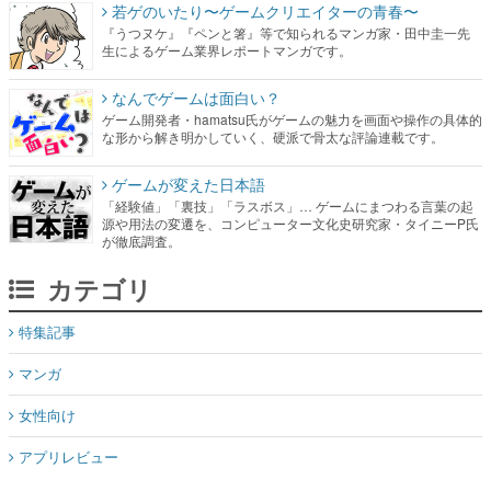
若ゲのいたり〜ゲームクリエイターの青春〜
『うつヌケ』『ペンと箸』等で知られるマンガ家・田中圭一先
生によるゲーム業界レポートマンガです。
なんでゲームは面白い？
ゲーム開発者・hamatsu氏がゲームの魅力を画面や操作の具体的
な形から解き明かしていく、硬派で骨太な評論連載です。
ゲームが変えた日本語
「経験値」「裏技」「ラスボス」… ゲームにまつわる言葉の起
源や用法の変遷を、コンピューター文化史研究家・タイニーP氏
が徹底調査。
カテゴリ
特集記事
マンガ
女性向け
アプリレビュー