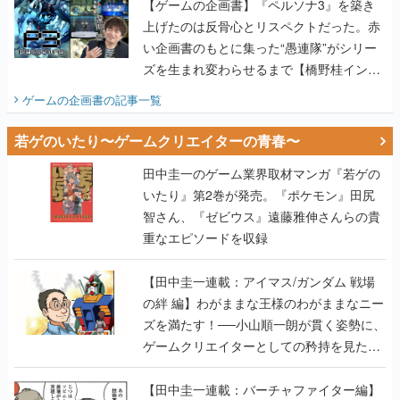
【ゲームの企画書】『ペルソナ3』を築き
上げたのは反骨心とリスペクトだった。赤
い企画書のもとに集った“愚連隊”がシリー
ズを生まれ変わらせるまで【橋野桂インタ
ビュー】
ゲームの企画書
の記事一覧
若ゲのいたり〜ゲームクリエイターの青春〜
田中圭一のゲーム業界取材マンガ『若ゲの
いたり』第2巻が発売。『ポケモン』田尻
智さん、『ゼビウス』遠藤雅伸さんらの貴
重なエピソードを収録
【田中圭一連載：アイマス/ガンダム 戦場
の絆 編】わがままな王様のわがままなニー
ズを満たす！──小山順一朗が貫く姿勢に、
ゲームクリエイターとしての矜持を見た
【若ゲのいたり最終回】
【田中圭一連載：バーチャファイター編】