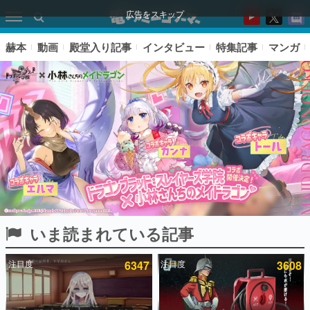
広告をスキップ
赫本
動画
殿堂入り記事
インタビュー
特集記事
マンガ
いま読まれている記事
ピックアップ
注目度
6347
注目度
3608
電ファミのいま読まれている記事ランキング
アプリセール情報