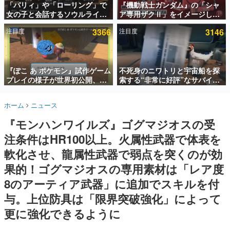
「パリィ」や「ローリング」で
『機動戦士ガンダム』の「シャ
女の子と会話するソウルライク
ア専用ザクⅡ」をイメージした
インタビュー
恋愛ゲーム『小早川さんはソウ
散水ホースリールが予約開始。
注目度
3366
注目度
3146
ルライク』無料公開。返事に失
本体にはシャアのパーソナルマ
連載・特集一覧
敗すると「YOU DIED」
ークやジオン公国軍のエンブレ
ム、型式番号などを配置
殿堂入り記事
SNS拡散数が数千以上！ ページビュー数万以上！ などな
『ぽこ あ ポケモン』試作ゲーム
不死身のニワトリと宇宙船を探
ど。多くの人々に読まれた、電ファミ渾身の“殿堂入り”記
プレイの様子が世界初公開、貴
索する“非常に好評”なサバイバ
事をまとめました。
重な企画書の一部も見れちゃ
ルゲーム『Breathedge』が無
う。ゲームフリーク・大森滋氏
料で配布中。入手できる期間は8
ゲームの企画書
ホーム
ニュース
が開発秘話を語る動画がゲーム
月10日まで
名作ゲームクリエイターの方々に製作時のエピソードをお
聞きし、ヒットする企画（ゲーム）とは何か？を探ってい
フリーク公式YouTubeで公開中
『モンハンワイルズ』ゴグマジオスの受
きます。
注条件はHR100以上。火属性武器で体表を
赫本
この物語を解いてはいけない。『赫本』は、〈試験問題〉
軟化させ、龍属性武器で弱点を突くのが効
の形をした短編ホラー小説集です。
果的！ゴグマジオスの専用素材は「レア度
8のアーティア武器」に追加でスキルを付
新世代に訊く
これからのデジタルゲーム市場を担う若きクリエイター達
与。上位防具は「限界突破強化」によって
の姿を追い、彼らのルーツと情熱を探っていきます。
更に強化できるように
ゲーム世代の作家たち
ゲームに多大な影響を受けた作家さんに取材し、ゲームが