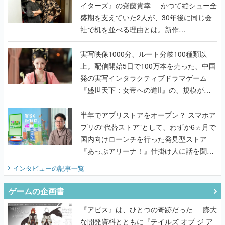
イターズ』の齋藤貴幸──かつて縦シュー全
盛期を支えていた2人が、30年後に同じ会
社で机を並べる理由とは。新作
『TATSUJIN EXTREME』で初タッグを組
んだレジェンド2人に訊く開発秘話
実写映像1000分、ルート分岐100種類以
上。配信開始5日で100万本を売った、中国
発の実写インタラクティブドラマゲーム
『盛世天下：女帝への道II』の、規模が違
うこだわりをプロデューサーに聞いた
半年でアプリストアをオープン？ スマホア
プリの“代替ストア”として、わずか6ヵ月で
国内向けローンチを行った発見型ストア
『あっぷアリーナ！』仕掛け人に話を聞い
てみた
インタビュー
の記事一覧
ゲームの企画書
『アビス』は、ひとつの奇跡だった──膨大
な開発資料とともに『テイルズ オブ ジ ア