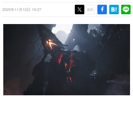
日本のコンテンツ産業やカルチャーに与えた影響を探る企
2025年11月12日 19:27
画です。
反応
日本モバイルゲーム産業史
日本のモバイルゲーム史における主要なトピック・タイト
ルを網羅するほか、開発者へのインタビューや識者による
解説を掲載。約20年の歴史が一望できる決定版！
若ゲのいたり〜ゲームクリエイターの青春〜
『うつヌケ』『ペンと箸』等で知られるマンガ家・田中圭
一先生によるゲーム業界レポートマンガです。
なんでゲームは面白い？
ゲーム開発者・hamatsu氏がゲームの魅力を画面や操作の
具体的な形から解き明かしていく、硬派で骨太な評論連載
です。
ゲームが変えた日本語
「経験値」「裏技」「ラスボス」… ゲームにまつわる言葉
の起源や用法の変遷を、コンピューター文化史研究家・タ
イニーP氏が徹底調査。
カテゴリ
特集記事