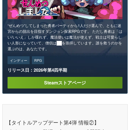
“ぜんめつ”してしまった勇者パーティから1人だけ選んで、ともに迷
宮からの脱出を目指すダンジョン探索RPGです。 ただし勇者は「は
い/いいえ」しか喋れず、魔法使いは魔法が使えず、戦士は可愛らし
い人形になっていて、僧侶は██を崇拝しています。誰を救うのかを
選ぶのは、あなたです。
インディー
RPG
リリース日：2026年第4四半期
Steamストアページ
【タイトルアップデート第4弾 情報②】