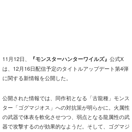
マンガ
女性向け
アプリレビュー
その他
11月12日、
公式X
『モンスターハンターワイルズ』
電ファミニコゲーマーとは？
は、12月16日配信予定のタイトルアップデート第4弾
運営：株式会社マレ
に関する新情報を公開した。
公開された情報では、同作初となる「古龍種」モンス
ター「ゴグマジオス」への対抗策が明らかに。火属性
の武器で体表を軟化させつつ、弱点となる龍属性の武
器で攻撃するのが効果的なようだ。そして、ゴグマジ