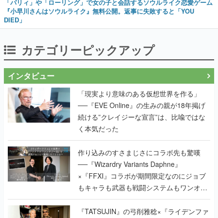
「パリィ」や「ローリング」で女の子と会話するソウルライク恋愛ゲーム
『小早川さんはソウルライク』無料公開。返事に失敗すると「YOU
DIED」
カテゴリーピックアップ
インタビュー
「現実より意味のある仮想世界を作る」
──『EVE Online』の生みの親が18年掲げ
続ける”クレイジーな宣言”は、比喩ではな
く本気だった
作り込みのすさまじさにコラボ先も驚嘆
──『Wizardry Variants Daphne』
×『FFXI』コラボが期間限定なのにジョブ
もキャラも武器も戦闘システムもワンオフ
で作り込まれた理由を両ディレクターに聞
く
『TATSUJIN』の弓削雅稔×『ライデンファ