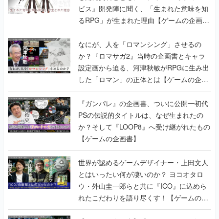
ビス』開発陣に聞く、「生まれた意味を知
るRPG」が生まれた理由【ゲームの企画
書】
なにが、人を「ロマンシング」させるの
か？『ロマサガ2』当時の企画書とキャラ
設定画から迫る、河津秋敏がRPGに生み出
した「ロマン」の正体とは【ゲームの企画
書】
『ガンパレ』の企画書、ついに公開━初代
PSの伝説的タイトルは、なぜ生まれたの
か？そして『LOOP8』へ受け継がれたもの
【ゲームの企画書】
世界が認めるゲームデザイナー・上田文人
とはいったい何が凄いのか？ ヨコオタロ
ウ・外山圭一郎らと共に『ICO』に込めら
れたこだわりを語り尽くす！【ゲームの企
画書】