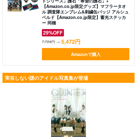
トシリーズ」護石「希望の護石」+
【Amazon.co.jp限定グッズ】マフラータオ
ル 調査隊エンブレム&刺繍缶バッジ アルシュ
ベルド【Amazon.co.jp限定】蓄光ステッカ
ー 同梱
29%OFF
5,472円
7,724円
→
Amazonで購入
実在しない謎のアイドル写真集が登場