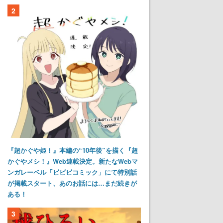
2
『超かぐや姫！』本編の“10年後”を描く『超
かぐやメシ！』Web連載決定。新たなWebマ
ンガレーベル「ビビビコミック」にて特別話
が掲載スタート、あのお話には…まだ続きが
ある！
3