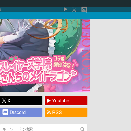
5
X
Youtube
Discord
RSS