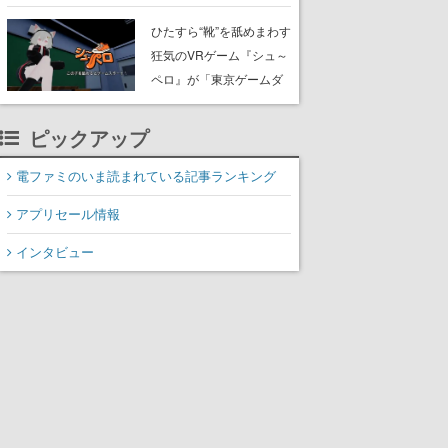
たネコたちと、ネコを溺
愛する人間のすれ違いを
ひたすら“靴”を舐めまわす
描く
狂気のVRゲーム『シュ～
ペロ』が「東京ゲームダ
ンジョン」に展示中。キ
ャッチコピーは「三度の
ピックアップ
飯より靴を舐めよう」と
前のめり。公式アカウン
電ファミのいま読まれている記事ランキング
トも開設され、2026年リ
アプリセール情報
リースに向けて開発中
インタビュー