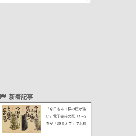
新着記事
『今日もネコ様の圧が強
い』電子書籍の既刊1～2
巻が「30％オフ」でお得
に。ジト目でツンツンし