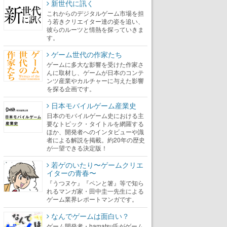
新世代に訊く
これからのデジタルゲーム市場を担
う若きクリエイター達の姿を追い、
彼らのルーツと情熱を探っていきま
す。
ゲーム世代の作家たち
ゲームに多大な影響を受けた作家さ
んに取材し、ゲームが日本のコンテ
ンツ産業やカルチャーに与えた影響
を探る企画です。
日本モバイルゲーム産業史
日本のモバイルゲーム史における主
要なトピック・タイトルを網羅する
ほか、開発者へのインタビューや識
者による解説を掲載。約20年の歴史
が一望できる決定版！
若ゲのいたり〜ゲームクリエ
イターの青春〜
『うつヌケ』『ペンと箸』等で知ら
れるマンガ家・田中圭一先生による
ゲーム業界レポートマンガです。
なんでゲームは面白い？
ゲーム開発者・hamatsu氏がゲーム