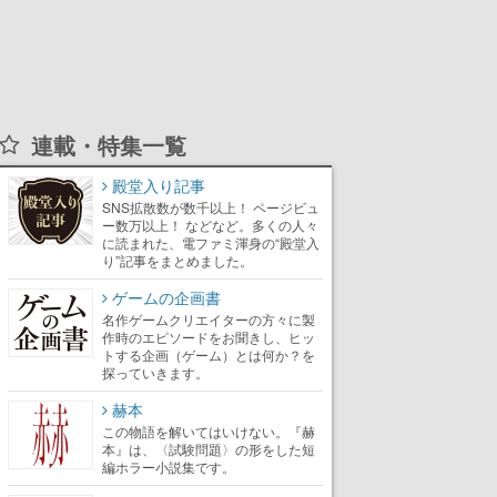
連載・特集一覧
殿堂入り記事
SNS拡散数が数千以上！ ページビュ
ー数万以上！ などなど。多くの人々
に読まれた、電ファミ渾身の“殿堂入
り”記事をまとめました。
ゲームの企画書
名作ゲームクリエイターの方々に製
作時のエピソードをお聞きし、ヒッ
トする企画（ゲーム）とは何か？を
探っていきます。
赫本
この物語を解いてはいけない。『赫
本』は、〈試験問題〉の形をした短
編ホラー小説集です。