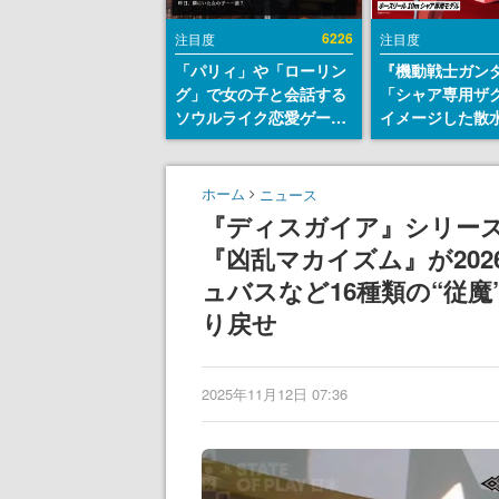
6226
注目度
注目度
「パリィ」や「ローリン
『機動戦士ガン
グ」で女の子と会話する
「シャア専用ザ
ソウルライク恋愛ゲーム
イメージした散
『小早川さんはソウルラ
リールが予約開
イク』無料公開。返事に
にはシャアのパ
失敗すると「YOU
マークやジオン
ホーム
ニュース
DIED」
エンブレム、型
『ディスガイア』シリー
どを配置
『凶乱マカイズム』が202
ュバスなど16種類の“従
り戻せ
2025年11月12日 07:36