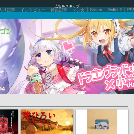
広告をスキップ
入り記事
インタビュー
特集記事
マンガ
Steam
Switch2
PS