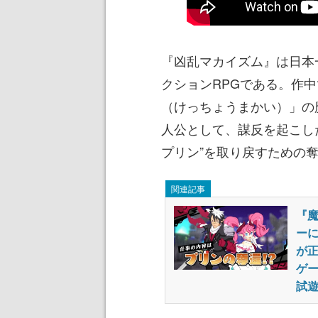
『凶乱マカイズム』は日本
クションRPGである。作
（けっちょうまかい）」の
人公として、謀反を起こし
プリン”を取り戻すための
関連記事
『
ーに
が正
ゲー
試