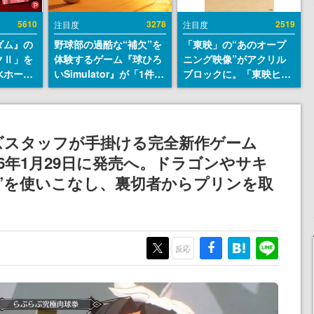
5610
3278
2519
注目度
注目度
ダム』の
野球部の過酷な“補欠”を
「東映」の“あのオープ
クⅡ」を
体験するゲーム『球ひろ
ニング映像”がアクリル
水ホース
いSimulator』が「1件」
ブロックに。「東映ヒス
始。本体
のウィッシュリストをも
トリカル グッズコレクシ
ーソナル
とにチェコ語に対応し
ョン」が8月下旬より発
公国軍の
SNSで話題に。『キング
売
式番号な
ダム・カム』開発元やチ
ズスタッフが手掛ける完全新作ゲーム
ェコのプロ野球選手から
6年1月29日に発売へ。ドラゴンやサキ
称賛の声
魔”を使いこなし、裏切者からプリンを取
反応