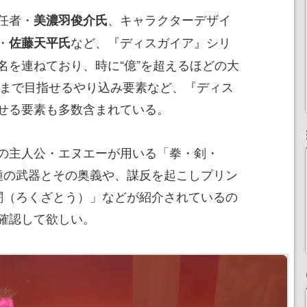
任者・
、キャラクターデザイ
美濃羽俊介氏
・
など、『ディスガイア』シリ
佐藤天平氏
名を連ねており、時に“億”を超えるほどの大
の先まで目指せるやり込み要素など、『ディス
せる要素も多数含まれている。
の主人公・エヌエーが用いる「拳・剣・
種の武器とその奥義や、謀反を起こしプリン
闘（ろくざとう）」などが紹介されているの
確認して欲しい。