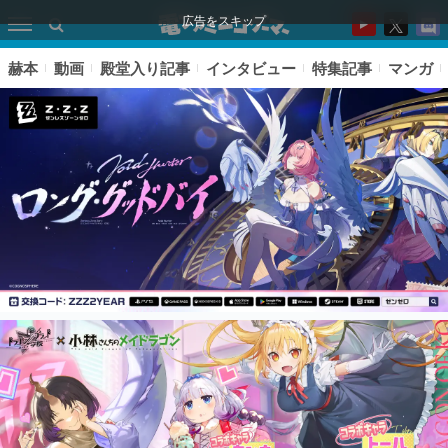
広告をスキップ
赫本
動画
殿堂入り記事
インタビュー
特集記事
マンガ
ピックアップ
電ファミのいま読まれている記事ランキング
アプリセール情報