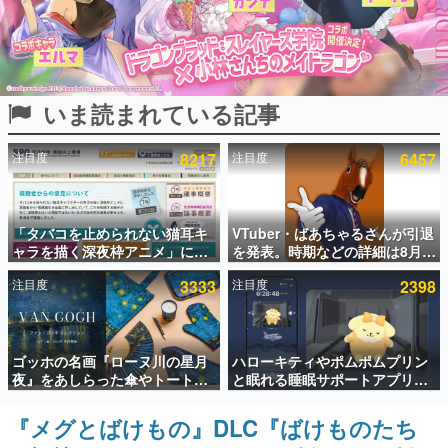
インタビュー
連載・特集一覧
いま読まれている記事
殿堂入り記事
SNS拡散数が数千以上！ ページビュー数万以上！ などな
ど。多くの人々に読まれた、電ファミ渾身の“殿堂入り”記
注目度
8217
注目度
6457
事をまとめました。
ゲームの企画書
名作ゲームクリエイターの方々に製作時のエピソードをお
聞きし、ヒットする企画（ゲーム）とは何か？を探ってい
「タバコを止められない猫耳キ
VTuber・ばあちゃるさんが引退
きます。
ャラを描く深夜枠アニメ」に視
を発表。時期などの詳細は8月9
聴者の一部から批判意見。違法
日15時からの配信で説明
赫本
注目度
3333
注目度
2398
薬物の使用と思しき描写も含め
この物語を解いてはいけない。『赫本』は、〈試験問題〉
て、BPOが議論を交わす
の形をした短編ホラー小説集です。
新世代に訊く
ゴッホの名画『ローヌ川の星月
ハローキティやポムポムプリン
これからのデジタルゲーム市場を担う若きクリエイター達
夜』をあしらった傘やトートバ
と眠れる睡眠サポートアプリ
の姿を追い、彼らのルーツと情熱を探っていきます。
ッグなどが登場。8月7日21時よ
『ゆめたび』が配信中。キャラ
り2日間限定で予約販売
ごとのASMRや目覚ましアラー
『メグとばけもの』DLC『ばけものたち
ゲーム世代の作家たち
ムも搭載
ゲームに多大な影響を受けた作家さんに取材し、ゲームが