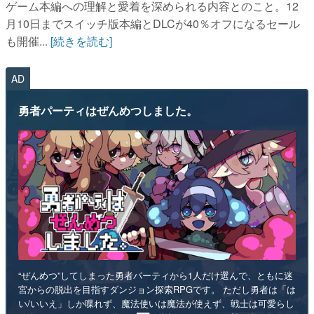
ゲーム本編への理解と愛着を深められる内容とのこと。12
月10日までスイッチ版本編とDLCが40％オフになるセール
も開催...
[続きを読む]
AD
勇者パーティはぜんめつしました。
“ぜんめつ”してしまった勇者パーティから1人だけ選んで、ともに迷
宮からの脱出を目指すダンジョン探索RPGです。 ただし勇者は「は
い/いいえ」しか喋れず、魔法使いは魔法が使えず、戦士は可愛らし