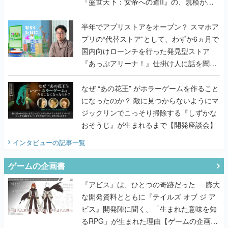
『盛世天下：女帝への道II』の、規模が違
うこだわりをプロデューサーに聞いた
半年でアプリストアをオープン？ スマホア
プリの“代替ストア”として、わずか6ヵ月で
国内向けローンチを行った発見型ストア
『あっぷアリーナ！』仕掛け人に話を聞い
てみた
なぜ “あの花王” がホラーゲームを作ること
になったのか？ 敵に見つからないようにマ
ジックリンでこっそり掃除する『しずかな
おそうじ』が生まれるまで【開発座談会】
インタビュー
の記事一覧
ゲームの企画書
『アビス』は、ひとつの奇跡だった──膨大
な開発資料とともに『テイルズ オブ ジ ア
ビス』開発陣に聞く、「生まれた意味を知
るRPG」が生まれた理由【ゲームの企画