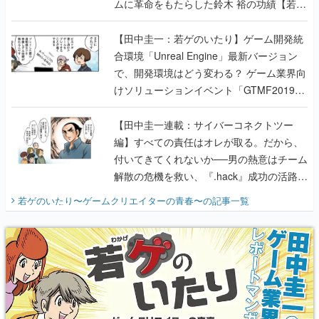
ムに革命をもたらした鈴木 裕の功績【若ゲ
のいたり】
【田中圭一：若ゲのいたり】ゲーム開発統
合環境「Unreal Engine」最新バージョン
で、開発環境はどう変わる？ ゲーム業界向
けソリューションイベント「GTMF2019」
に行って、より理解を深めよう【PR】
【田中圭一連載：サイバーコネクトツー
編】すべての責任はオレが取る。だから、
付いてきてくれないか──男の熱意はチーム
解散の危機を救い、『.hack』成功の活路を
開く。業界の快男児・松山 洋に流れる血は
若ゲのいたり〜ゲームクリエイターの青春〜
の記事一覧
『少年ジャンプ』色だった【若ゲのいた
り】