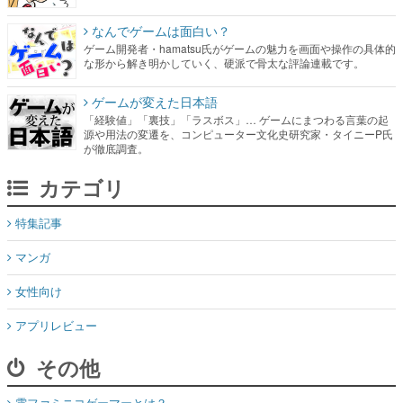
なんでゲームは面白い？
ゲーム開発者・hamatsu氏がゲームの魅力を画面や操作の具体的
な形から解き明かしていく、硬派で骨太な評論連載です。
ゲームが変えた日本語
「経験値」「裏技」「ラスボス」… ゲームにまつわる言葉の起
源や用法の変遷を、コンピューター文化史研究家・タイニーP氏
が徹底調査。
カテゴリ
特集記事
マンガ
女性向け
アプリレビュー
その他
電ファミニコゲーマーとは？