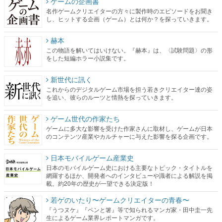
ゲームの企画書
名作ゲームクリエイターの方々に製作時のエピソードをお聞き
し、ヒットする企画（ゲーム）とは何か？を探っていきます。
赫本
この物語を解いてはいけない。『赫本』は、〈試験問題〉の形
をした短編ホラー小説集です。
新世代に訊く
これからのデジタルゲーム市場を担う若きクリエイター達の姿
を追い、彼らのルーツと情熱を探っていきます。
ゲーム世代の作家たち
ゲームに多大な影響を受けた作家さんに取材し、ゲームが日本
のコンテンツ産業やカルチャーに与えた影響を探る企画です。
日本モバイルゲーム産業史
日本のモバイルゲーム史における主要なトピック・タイトルを
網羅するほか、開発者へのインタビューや識者による解説を掲
載。約20年の歴史が一望できる決定版！
若ゲのいたり〜ゲームクリエイターの青春〜
『うつヌケ』『ペンと箸』等で知られるマンガ家・田中圭一先
生によるゲーム業界レポートマンガです。