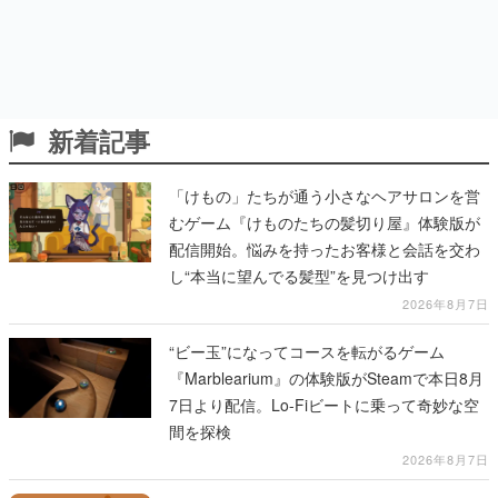
新着記事
「けもの」たちが通う小さなヘアサロンを営
むゲーム『けものたちの髪切り屋』体験版が
配信開始。悩みを持ったお客様と会話を交わ
し“本当に望んでる髪型”を見つけ出す
2026年8月7日
“ビー玉”になってコースを転がるゲーム
『Marblearium』の体験版がSteamで本日8月
7日より配信。Lo-Fiビートに乗って奇妙な空
間を探検
2026年8月7日