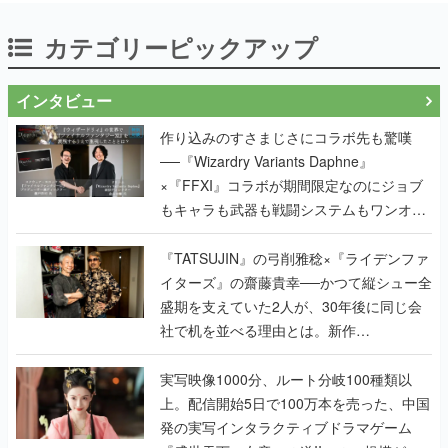
カテゴリーピックアップ
インタビュー
作り込みのすさまじさにコラボ先も驚嘆
──『Wizardry Variants Daphne』
×『FFXI』コラボが期間限定なのにジョブ
もキャラも武器も戦闘システムもワンオフ
で作り込まれた理由を両ディレクターに聞
く
『TATSUJIN』の弓削雅稔×『ライデンファ
イターズ』の齋藤貴幸──かつて縦シュー全
盛期を支えていた2人が、30年後に同じ会
社で机を並べる理由とは。新作
『TATSUJIN EXTREME』で初タッグを組
んだレジェンド2人に訊く開発秘話
実写映像1000分、ルート分岐100種類以
上。配信開始5日で100万本を売った、中国
発の実写インタラクティブドラマゲーム