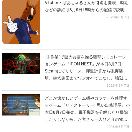
VTuber・ばあちゃるさんが引退を発表。時期
などの詳細は8月9日15時からの配信で説明
2026年8月7日
“手作業”で巨大要塞を操る砲撃シミュレーシ
ョンゲーム『IRON NEST』が本日8月7日
Steamにてリリース。弾道計算から砲弾装
填、砲塔旋回までワンオペでこなし、強烈な
一撃をブチかませるロマンある作品
2026年8月7日
どこか懐かしいゲーム機やガラケーを修理す
るゲーム『リ・ストーリー: 思い出修理屋』が
本日8月7日発売。電子機器を分解したり掃除
したりしながら、お客さん一人ひとりの物語
に耳を傾ける
2026年8月7日