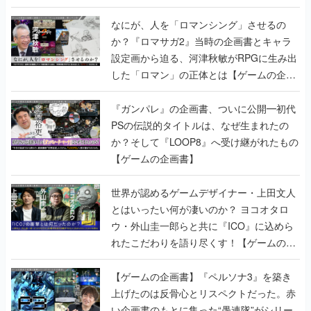
書】
なにが、人を「ロマンシング」させるの
か？『ロマサガ2』当時の企画書とキャラ
設定画から迫る、河津秋敏がRPGに生み出
した「ロマン」の正体とは【ゲームの企画
書】
『ガンパレ』の企画書、ついに公開━初代
PSの伝説的タイトルは、なぜ生まれたの
か？そして『LOOP8』へ受け継がれたもの
【ゲームの企画書】
世界が認めるゲームデザイナー・上田文人
とはいったい何が凄いのか？ ヨコオタロ
ウ・外山圭一郎らと共に『ICO』に込めら
れたこだわりを語り尽くす！【ゲームの企
画書】
【ゲームの企画書】『ペルソナ3』を築き
上げたのは反骨心とリスペクトだった。赤
い企画書のもとに集った“愚連隊”がシリー