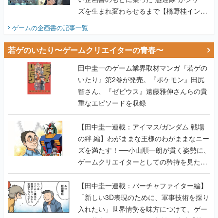
ズを生まれ変わらせるまで【橋野桂インタ
ビュー】
ゲームの企画書
の記事一覧
若ゲのいたり〜ゲームクリエイターの青春〜
田中圭一のゲーム業界取材マンガ『若ゲの
いたり』第2巻が発売。『ポケモン』田尻
智さん、『ゼビウス』遠藤雅伸さんらの貴
重なエピソードを収録
【田中圭一連載：アイマス/ガンダム 戦場
の絆 編】わがままな王様のわがままなニー
ズを満たす！──小山順一朗が貫く姿勢に、
ゲームクリエイターとしての矜持を見た
【若ゲのいたり最終回】
【田中圭一連載：バーチャファイター編】
「新しい3D表現のために、軍事技術を採り
入れたい」世界情勢を味方につけて、ゲー