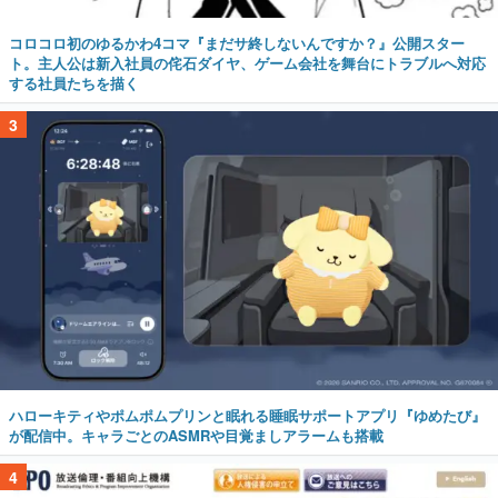
コロコロ初のゆるかわ4コマ『まだサ終しないんですか？』公開スター
ト。主人公は新入社員の侘石ダイヤ、ゲーム会社を舞台にトラブルへ対応
する社員たちを描く
3
ハローキティやポムポムプリンと眠れる睡眠サポートアプリ『ゆめたび』
が配信中。キャラごとのASMRや目覚ましアラームも搭載
4