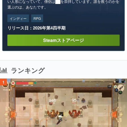
い人形になっていて、僧侶は██を崇拝しています。誰を救うのかを
選ぶのは、あなたです。
インディー
RPG
リリース日：2026年第4四半期
Steamストアページ
ランキング
1