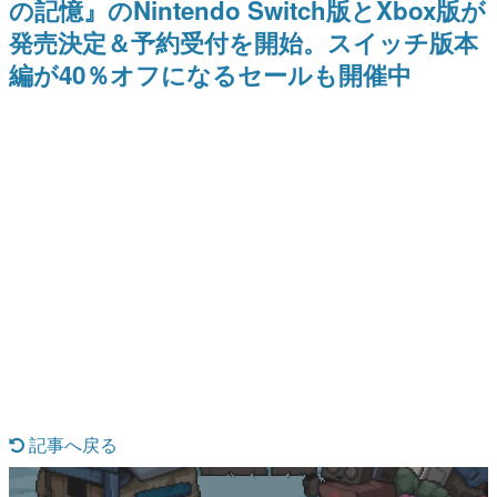
の記憶』のNintendo Switch版とXbox版が
日本のコンテンツ産業やカルチャーに与えた影響を探る企
発売決定＆予約受付を開始。スイッチ版本
画です。
編が40％オフになるセールも開催中
日本モバイルゲーム産業史
日本のモバイルゲーム史における主要なトピック・タイト
ルを網羅するほか、開発者へのインタビューや識者による
解説を掲載。約20年の歴史が一望できる決定版！
若ゲのいたり〜ゲームクリエイターの青春〜
『うつヌケ』『ペンと箸』等で知られるマンガ家・田中圭
一先生によるゲーム業界レポートマンガです。
なんでゲームは面白い？
ゲーム開発者・hamatsu氏がゲームの魅力を画面や操作の
具体的な形から解き明かしていく、硬派で骨太な評論連載
です。
ゲームが変えた日本語
「経験値」「裏技」「ラスボス」… ゲームにまつわる言葉
の起源や用法の変遷を、コンピューター文化史研究家・タ
イニーP氏が徹底調査。
カテゴリ
記事へ戻る
特集記事