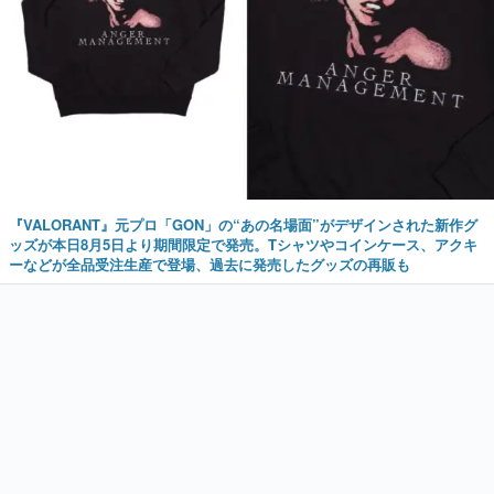
『VALORANT』元プロ「GON」の“あの名場面”がデザインされた新作グ
ッズが本日8月5日より期間限定で発売。Tシャツやコインケース、アクキ
ーなどが全品受注生産で登場、過去に発売したグッズの再販も