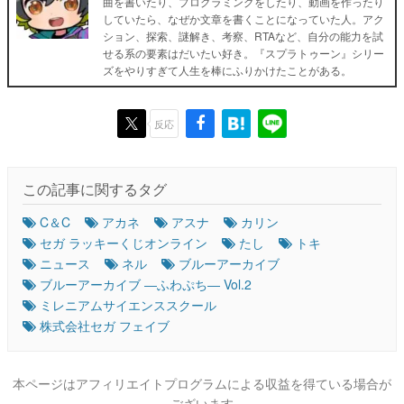
曲を書いたり、プログラミングをしたり、動画を作ったり
していたら、なぜか文章を書くことになっていた人。アク
ション、探索、謎解き、考察、RTAなど、自分の能力を試
せる系の要素はだいたい好き。『スプラトゥーン』シリー
ズをやりすぎて人生を棒にふりかけたことがある。
反応
この記事に関するタグ
C＆C
アカネ
アスナ
カリン
セガ ラッキーくじオンライン
たし
トキ
ニュース
ネル
ブルーアーカイブ
ブルーアーカイブ ―ふわぷち― Vol.2
ミレニアムサイエンススクール
株式会社セガ フェイブ
本ページはアフィリエイトプログラムによる収益を得ている場合が
ございます