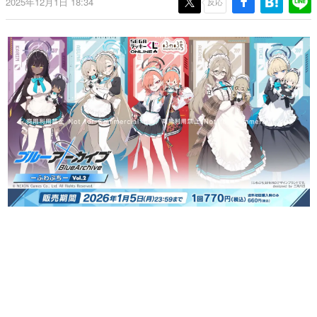
2025年12月1日 18:34
反応
日本のコンテンツ産業やカルチャーに与えた影響を探る企
画です。
日本モバイルゲーム産業史
日本のモバイルゲーム史における主要なトピック・タイト
ルを網羅するほか、開発者へのインタビューや識者による
解説を掲載。約20年の歴史が一望できる決定版！
若ゲのいたり〜ゲームクリエイターの青春〜
『うつヌケ』『ペンと箸』等で知られるマンガ家・田中圭
一先生によるゲーム業界レポートマンガです。
なんでゲームは面白い？
ゲーム開発者・hamatsu氏がゲームの魅力を画面や操作の
具体的な形から解き明かしていく、硬派で骨太な評論連載
です。
ゲームが変えた日本語
「経験値」「裏技」「ラスボス」… ゲームにまつわる言葉
の起源や用法の変遷を、コンピューター文化史研究家・タ
イニーP氏が徹底調査。
カテゴリ
特集記事