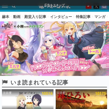
広告をスキップ
赫本
動画
殿堂入り記事
インタビュー
特集記事
マンガ
いま読まれている記事
ピックアップ
注目度
10516
注目度
10175
電ファミのいま読まれている記事ランキング
アプリセール情報