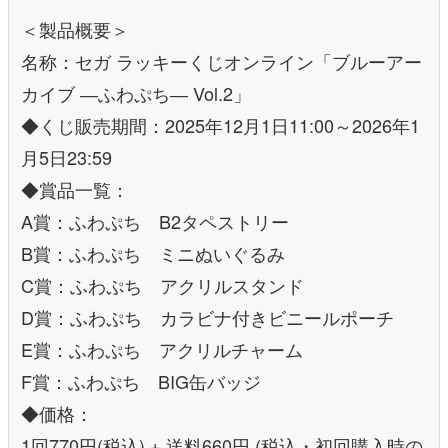
＜製品概要＞
名称：セガ ラッキーくじオンライン「ブルーアー
カイブ ―ふわぷち― Vol.2」
◆くじ販売期間：2025年12月1日11:00～2026年1
月5日23:59
◆賞品一覧：
A賞：ふわぷち B2タペストリー
B賞：ふわぷち ミニぬいぐるみ
C賞：ふわぷち アクリルスタンド
D賞：ふわぷち カラビナ付きビニールポーチ
E賞：ふわぷち アクリルチャーム
F賞：ふわぷち BIG缶バッジ
◆価格：
1回770円(税込) + 送料660円 (税込・初回購入時の