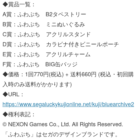
◆賞品一覧：
A賞：ふわぷち B2タペストリー
B賞：ふわぷち ミニぬいぐるみ
C賞：ふわぷち アクリルスタンド
D賞：ふわぷち カラビナ付きビニールポーチ
E賞：ふわぷち アクリルチャーム
F賞：ふわぷち BIG缶バッジ
◆価格：1回770円(税込) + 送料660円 (税込・初回購
入時のみ送料がかかります)
◆URL：
https://www.segaluckykujionline.net/kuji/bluearchive2
◆権利表記：
© NEXON Games Co., Ltd. All Rights Reserved.
「ふわぷち」はセガのデザインブランドです。