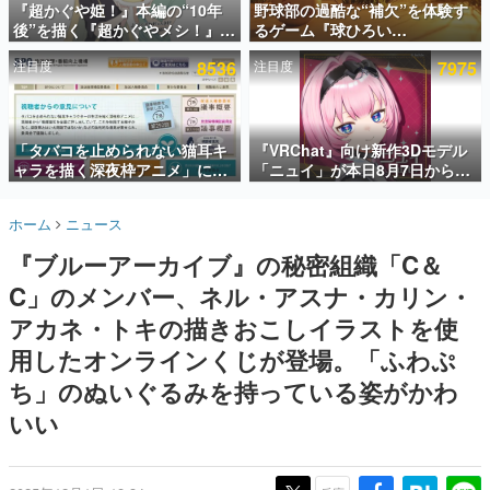
『超かぐや姫！』本編の“10年
野球部の過酷な“補欠”を体験す
後”を描く『超かぐやメシ！』
るゲーム『球ひろい
インタビュー
Web連載決定。新たなWebマン
Simulator』が「1件」のウィッ
注目度
8536
注目度
7975
ガレーベル「ビビビコミック」
シュリストをもとにチェコ語に
連載・特集一覧
にて特別話が掲載スタート、あ
対応しSNSで話題に。『キング
のお話には…まだ続きがある！
ダム・カム』開発元やチェコの
殿堂入り記事
プロ野球選手から称賛の声
SNS拡散数が数千以上！ ページビュー数万以上！ などな
「タバコを止められない猫耳キ
『VRChat』向け新作3Dモデル
ど。多くの人々に読まれた、電ファミ渾身の“殿堂入り”記
ャラを描く深夜枠アニメ」に視
「ニュイ」が本日8月7日から
事をまとめました。
聴者の一部から批判意見。違法
BOOTHにて発売。瞳に光る星
薬物の使用と思しき描写も含め
や感情豊かな表情が、小悪魔か
ゲームの企画書
ホーム
ニュース
て、BPOが議論を交わす
わいい
名作ゲームクリエイターの方々に製作時のエピソードをお
聞きし、ヒットする企画（ゲーム）とは何か？を探ってい
『ブルーアーカイブ』の秘密組織「C＆
きます。
C」のメンバー、ネル・アスナ・カリン・
赫本
この物語を解いてはいけない。『赫本』は、〈試験問題〉
アカネ・トキの描きおこしイラストを使
の形をした短編ホラー小説集です。
用したオンラインくじが登場。「ふわぷ
ち」のぬいぐるみを持っている姿がかわ
新世代に訊く
これからのデジタルゲーム市場を担う若きクリエイター達
いい
の姿を追い、彼らのルーツと情熱を探っていきます。
ゲーム世代の作家たち
ゲームに多大な影響を受けた作家さんに取材し、ゲームが