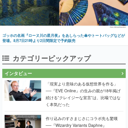
ゴッホの名画『ローヌ川の星月夜』をあしらった傘やトートバッグなどが
登場。8月7日21時より2日間限定で予約販売
カテゴリーピックアップ
インタビュー
「現実より意味のある仮想世界を作る」
──『EVE Online』の生みの親が18年掲げ
続ける”クレイジーな宣言”は、比喩ではな
く本気だった
作り込みのすさまじさにコラボ先も驚嘆
──『Wizardry Variants Daphne』