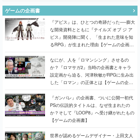
ゲームの企画書
『アビス』は、ひとつの奇跡だった──膨大
な開発資料とともに『テイルズ オブ ジ ア
ビス』開発陣に聞く、「生まれた意味を知
るRPG」が生まれた理由【ゲームの企画
書】
なにが、人を「ロマンシング」させるの
か？『ロマサガ2』当時の企画書とキャラ
設定画から迫る、河津秋敏がRPGに生み出
した「ロマン」の正体とは【ゲームの企画
書】
『ガンパレ』の企画書、ついに公開━初代
PSの伝説的タイトルは、なぜ生まれたの
か？そして『LOOP8』へ受け継がれたもの
【ゲームの企画書】
世界が認めるゲームデザイナー・上田文人