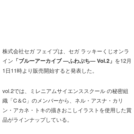
マンガ
女性向け
アプリレビュー
その他
株式会社セガ フェイブは、セガ ラッキーくじオンラ
イン
を12月
「ブルーアーカイブ ―ふわぷち― Vol.2」
電ファミニコゲーマーとは？
1日11時より販売開始すると発表した。
運営：株式会社マレ
vol.2では、ミレニアムサイエンススクール の秘密組
織「C＆C」のメンバーから、ネル・アスナ・カリ
ン・アカネ・トキの描きおこしイラストを使用した賞
品がラインナップしている。