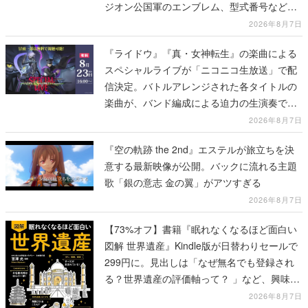
ジオン公国軍のエンブレム、型式番号などを
配置
2026年8月7日
『ライドウ』『真・女神転生』の楽曲による
スペシャルライブが「ニコニコ生放送」で配
信決定。バトルアレンジされた各タイトルの
楽曲が、バンド編成による迫力の生演奏で披
露、冒頭部分は“無料”で視聴できる
2026年8月7日
『空の軌跡 the 2nd』エステルが旅立ちを決
意する最新映像が公開。バックに流れる主題
歌「銀の意志 金の翼」がアツすぎる
2026年8月7日
【73%オフ】書籍『眠れなくなるほど面白い
図解 世界遺産』Kindle版が日替わりセールで
299円に。見出しは「なぜ無名でも登録され
る？世界遺産の評価軸って？ 」など、興味を
引くものが並ぶ
2026年8月7日