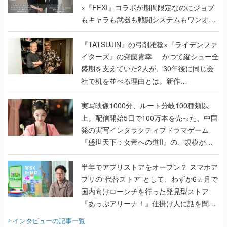
×『FFXI』コラボが期間限定なのにジョブ
もキャラも武器も戦闘システムもワンオフ
で作り込まれた理由を両ディレクターに聞
く
『TATSUJIN』の弓削雅稔×『ライデンファ
イターズ』の齋藤貴幸──かつて縦シュー全
盛期を支えていた2人が、30年後に同じ会
社で机を並べる理由とは。新作
『TATSUJIN EXTREME』で初タッグを組
んだレジェンド2人に訊く開発秘話
実写映像1000分、ルート分岐100種類以
上。配信開始5日で100万本を売った、中国
発の実写インタラクティブドラマゲーム
『盛世天下：女帝への道II』の、規模が違
うこだわりをプロデューサーに聞いた
半年でアプリストアをオープン？ スマホア
プリの“代替ストア”として、わずか6ヵ月で
国内向けローンチを行った発見型ストア
『あっぷアリーナ！』仕掛け人に話を聞い
てみた
インタビュー
の記事一覧