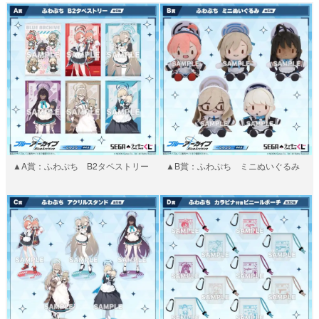
▲A賞：ふわぷち B2タペストリー
▲B賞：ふわぷち ミニぬいぐるみ