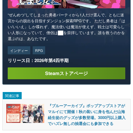
“ぜんめつ”してしまった勇者パーティから1人だけ選んで、ともに迷
宮からの脱出を目指すダンジョン探索RPGです。 ただし勇者は「は
い/いいえ」しか喋れず、魔法使いは魔法が使えず、戦士は可愛らし
い人形になっていて、僧侶は██を崇拝しています。誰を救うのかを
選ぶのは、あなたです。
インディー
RPG
リリース日：2026年第4四半期
Steamストアページ
関連記事
『ブルーアーカイブ』ポップアップストアが
マルイにて開催！秋の装いに身を包んだ山海
経生徒のグッズが多数登場。3000円以上購入
でハズレ無しの抽選会にも参加できる