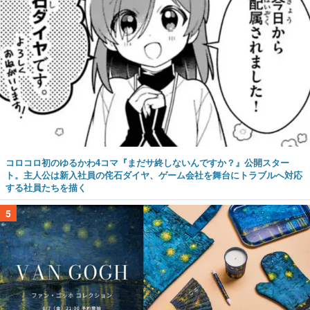
コロコロ初のゆるかわ4コマ『まだサ終しないんですか？』公開スター
ト。主人公は新入社員の侘石ダイヤ、ゲーム会社を舞台にトラブルへ対応
する社員たちを描く
5