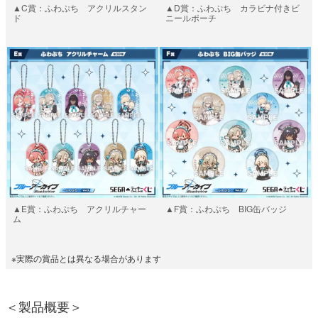
▲C賞：ふわぷち アクリルスタン
▲D賞：ふわぷち カラビナ付きビ
ド
ニールポーチ
▲E賞：ふわぷち アクリルチャー
▲F賞：ふわぷち BIG缶バッジ
ム
※実際の賞品とは異なる場合があります
＜製品概要＞