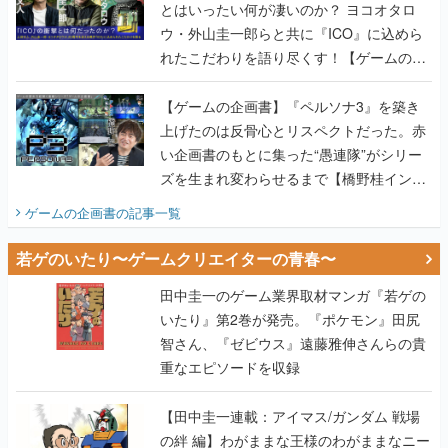
とはいったい何が凄いのか？ ヨコオタロ
ウ・外山圭一郎らと共に『ICO』に込めら
れたこだわりを語り尽くす！【ゲームの企
画書】
【ゲームの企画書】『ペルソナ3』を築き
上げたのは反骨心とリスペクトだった。赤
い企画書のもとに集った“愚連隊”がシリー
ズを生まれ変わらせるまで【橋野桂インタ
ビュー】
ゲームの企画書
の記事一覧
若ゲのいたり〜ゲームクリエイターの青春〜
田中圭一のゲーム業界取材マンガ『若ゲの
いたり』第2巻が発売。『ポケモン』田尻
智さん、『ゼビウス』遠藤雅伸さんらの貴
重なエピソードを収録
【田中圭一連載：アイマス/ガンダム 戦場
の絆 編】わがままな王様のわがままなニー