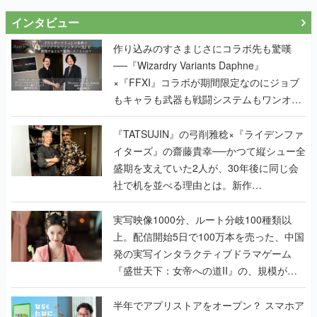
インタビュー
作り込みのすさまじさにコラボ先も驚嘆
──『Wizardry Variants Daphne』
×『FFXI』コラボが期間限定なのにジョブ
もキャラも武器も戦闘システムもワンオフ
で作り込まれた理由を両ディレクターに聞
く
『TATSUJIN』の弓削雅稔×『ライデンファ
イターズ』の齋藤貴幸──かつて縦シュー全
盛期を支えていた2人が、30年後に同じ会
社で机を並べる理由とは。新作
『TATSUJIN EXTREME』で初タッグを組
んだレジェンド2人に訊く開発秘話
実写映像1000分、ルート分岐100種類以
上。配信開始5日で100万本を売った、中国
発の実写インタラクティブドラマゲーム
『盛世天下：女帝への道II』の、規模が違
うこだわりをプロデューサーに聞いた
半年でアプリストアをオープン？ スマホア