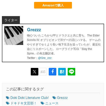
Amazonで購入
ライター
Grezzz
物心ついたころからFFとドラクエと共に育ち、The Elder
Scrolls IV: オブリビオンで洋ゲーの沼にハマる。 ゲームの
やりすぎでセミより長い地下生活を送っていたが、最近社
会にリスポーンした。 ローグライクTCG「Slay the
Spire」の有志翻訳者。
Twitter：
@Gre_zzz
反応
この記事に関するタグ
Doki Doki Literature Club!
Grezzz
ドキドキ文芸部！
ニュース