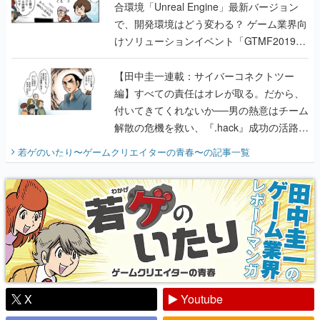
合環境「Unreal Engine」最新バージョン
で、開発環境はどう変わる？ ゲーム業界向
けソリューションイベント「GTMF2019」
に行って、より理解を深めよう【PR】
【田中圭一連載：サイバーコネクトツー
編】すべての責任はオレが取る。だから、
付いてきてくれないか──男の熱意はチーム
解散の危機を救い、『.hack』成功の活路を
開く。業界の快男児・松山 洋に流れる血は
若ゲのいたり〜ゲームクリエイターの青春〜
の記事一覧
『少年ジャンプ』色だった【若ゲのいた
り】
X
Youtube