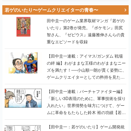
若ゲのいたり〜ゲームクリエイターの青春〜
田中圭一のゲーム業界取材マンガ『若ゲの
いたり』第2巻が発売。『ポケモン』田尻
智さん、『ゼビウス』遠藤雅伸さんらの貴
重なエピソードを収録
【田中圭一連載：アイマス/ガンダム 戦場
の絆 編】わがままな王様のわがままなニー
ズを満たす！──小山順一朗が貫く姿勢に、
ゲームクリエイターとしての矜持を見た
【若ゲのいたり最終回】
【田中圭一連載：バーチャファイター編】
「新しい3D表現のために、軍事技術を採り
入れたい」世界情勢を味方につけて、ゲー
ムに革命をもたらした鈴木 裕の功績【若ゲ
のいたり】
【田中圭一：若ゲのいたり】ゲーム開発統