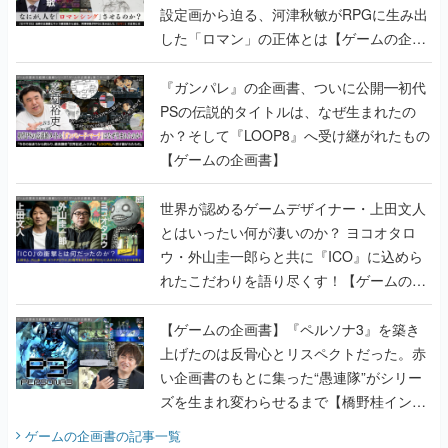
設定画から迫る、河津秋敏がRPGに生み出
した「ロマン」の正体とは【ゲームの企画
書】
『ガンパレ』の企画書、ついに公開━初代
PSの伝説的タイトルは、なぜ生まれたの
か？そして『LOOP8』へ受け継がれたもの
【ゲームの企画書】
世界が認めるゲームデザイナー・上田文人
とはいったい何が凄いのか？ ヨコオタロ
ウ・外山圭一郎らと共に『ICO』に込めら
れたこだわりを語り尽くす！【ゲームの企
画書】
【ゲームの企画書】『ペルソナ3』を築き
上げたのは反骨心とリスペクトだった。赤
い企画書のもとに集った“愚連隊”がシリー
ズを生まれ変わらせるまで【橋野桂インタ
ビュー】
ゲームの企画書
の記事一覧