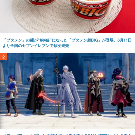
「ブタメン」の麺が“約4倍”になった「ブタメン超BIG」が登場。8月11日
より全国のセブンイレブンで順次発売
2