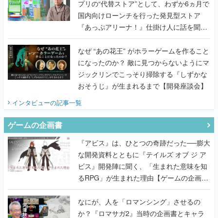
プリの“代替ストア”として、わずか6ヵ月で
国内向けローンチを行った発見型ストア
『あっぷアリーナ！』仕掛け人に話を聞い
てみた
なぜ “あの花王” がホラーゲームを作ること
になったのか？ 敵に見つからないようにマ
ジックリンでこっそり掃除する『しずかな
おそうじ』が生まれるまで【開発座談会】
インタビュー
の記事一覧
ゲームの企画書
『アビス』は、ひとつの奇跡だった──膨大
な開発資料とともに『テイルズ オブ ジ ア
ビス』開発陣に聞く、「生まれた意味を知
るRPG」が生まれた理由【ゲームの企画
書】
なにが、人を「ロマンシング」させるの
か？『ロマサガ2』当時の企画書とキャラ