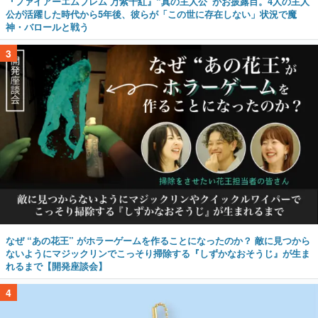
『ファイアーエムブレム 万紫千紅』“真の主人公”がお披露目。4人の主人
公が活躍した時代から5年後、彼らが「この世に存在しない」状況で魔
神・バロールと戦う
3
なぜ “あの花王” がホラーゲームを作ることになったのか？ 敵に見つから
ないようにマジックリンでこっそり掃除する『しずかなおそうじ』が生ま
れるまで【開発座談会】
4