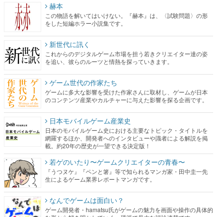
赫本
この物語を解いてはいけない。『赫本』は、〈試験問題〉の形
をした短編ホラー小説集です。
新世代に訊く
これからのデジタルゲーム市場を担う若きクリエイター達の姿
を追い、彼らのルーツと情熱を探っていきます。
ゲーム世代の作家たち
ゲームに多大な影響を受けた作家さんに取材し、ゲームが日本
のコンテンツ産業やカルチャーに与えた影響を探る企画です。
日本モバイルゲーム産業史
日本のモバイルゲーム史における主要なトピック・タイトルを
網羅するほか、開発者へのインタビューや識者による解説を掲
載。約20年の歴史が一望できる決定版！
若ゲのいたり〜ゲームクリエイターの青春〜
『うつヌケ』『ペンと箸』等で知られるマンガ家・田中圭一先
生によるゲーム業界レポートマンガです。
なんでゲームは面白い？
ゲーム開発者・hamatsu氏がゲームの魅力を画面や操作の具体的