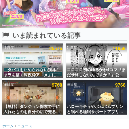
インタビュー
連載・特集一覧
殿堂入り記事
いま読まれている記事
SNS拡散数が数千以上！ ページビュー数万以上！ などな
ど。多くの人々に読まれた、電ファミ渾身の“殿堂入り”記
事をまとめました。
注目度
25575
注目度
11858
ゲームの企画書
名作ゲームクリエイターの方々に製作時のエピソードをお
聞きし、ヒットする企画（ゲーム）とは何か？を探ってい
「タバコを止められない猫耳キ
コロコロ初のゆるかわ4コマ『ま
きます。
ャラを描く深夜枠アニメ」に視
だサ終しないんですか？』公開
赫本
聴者の一部から批判意見。違法
スタート。主人公は新入社員の
この物語を解いてはいけない。『赫本』は、〈試験問題〉
注目度
9768
注目度
9768
薬物の使用と思わしき描写も含
侘石ダイヤ、ゲーム会社を舞台
の形をした短編ホラー小説集です。
めて、BPOが議論を交わす
にトラブルへ対応する社員たち
を描く
新世代に訊く
【無料】ダンジョン探索で手に
ハローキティやポムポムプリン
これからのデジタルゲーム市場を担う若きクリエイター達
の姿を追い、彼らのルーツと情熱を探っていきます。
入れたものを自分の店で売るゲ
と眠れる睡眠サポートアプリ
ーム『Moonlighter』がSteam
『ゆめたび』が配信中。キャラ
にて無料配布中！続編
ごとのASMRや目覚ましアラー
ゲーム世代の作家たち
ホーム
ニュース
『Moonlighter 2』の9月2日正
ムも搭載
ゲームに多大な影響を受けた作家さんに取材し、ゲームが