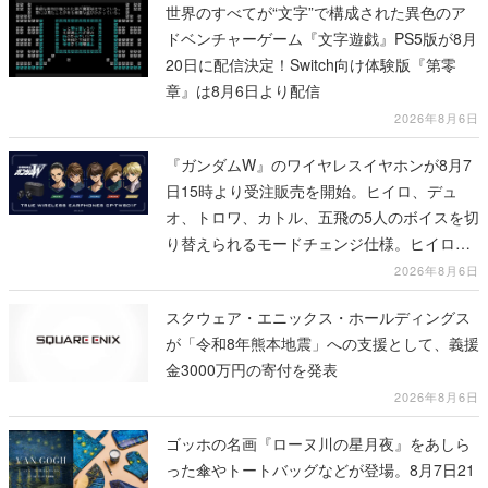
世界のすべてが“文字”で構成された異色のア
ドベンチャーゲーム『文字遊戯』PS5版が8月
20日に配信決定！Switch向け体験版『第零
章』は8月6日より配信
2026年8月6日
『ガンダムW』のワイヤレスイヤホンが8月7
日15時より受注販売を開始。ヒイロ、デュ
オ、トロワ、カトル、五飛の5人のボイスを切
り替えられるモードチェンジ仕様。ヒイロが
「お前を殺す」「死ぬほど痛いぞ」とささや
2026年8月6日
く
スクウェア・エニックス・ホールディングス
が「令和8年熊本地震」への支援として、義援
金3000万円の寄付を発表
2026年8月6日
ゴッホの名画『ローヌ川の星月夜』をあしら
った傘やトートバッグなどが登場。8月7日21