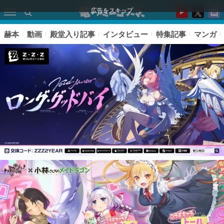
広告をスキップ
赫本
動画
殿堂入り記事
インタビュー
特集記事
マンガ
ピックアップ
電ファミのいま読まれている記事ランキング
アプリセール情報