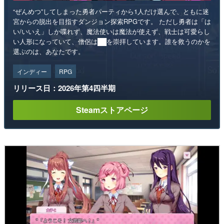
“ぜんめつ”してしまった勇者パーティから1人だけ選んで、ともに迷
宮からの脱出を目指すダンジョン探索RPGです。 ただし勇者は「は
い/いいえ」しか喋れず、魔法使いは魔法が使えず、戦士は可愛らし
い人形になっていて、僧侶は██を崇拝しています。誰を救うのかを
選ぶのは、あなたです。
インディー
RPG
リリース日：2026年第4四半期
Steamストアページ