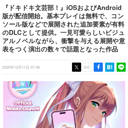
式リリースを記念したキャンペ
日本のコンテンツ産業やカルチャーに与えた影響を探る企
『ドキドキ文芸部！』iOSおよびAndroid
ーン
画です。
版が配信開始。基本プレイは無料で、コン
日本モバイルゲーム産業史
ソール版などで展開された追加要素が有料
日本のモバイルゲーム史における主要なトピック・タイト
ルを網羅するほか、開発者へのインタビューや識者による
のDLCとして提供。一見可愛らしいビジュ
解説を掲載。約20年の歴史が一望できる決定版！
アルノベルながら、衝撃を与える展開や意
若ゲのいたり〜ゲームクリエイターの青春〜
『うつヌケ』『ペンと箸』等で知られるマンガ家・田中圭
表をつく演出の数々で話題となった作品
一先生によるゲーム業界レポートマンガです。
なんでゲームは面白い？
2025年12月11日 07:49
反応
ゲーム開発者・hamatsu氏がゲームの魅力を画面や操作の
具体的な形から解き明かしていく、硬派で骨太な評論連載
です。
ゲームが変えた日本語
「経験値」「裏技」「ラスボス」… ゲームにまつわる言葉
の起源や用法の変遷を、コンピューター文化史研究家・タ
イニーP氏が徹底調査。
カテゴリ
特集記事