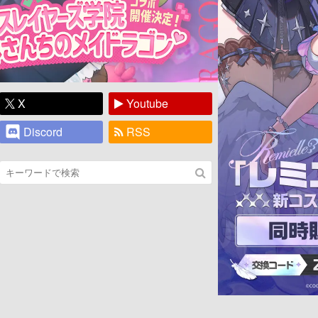
X
Youtube
Discord
RSS