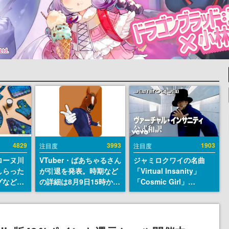
4829
3993
1903
注目度
注目度
ローヌ川
VTuber・ばあちゃるさん
ジャミロクワイの名曲
しらった
が引退を発表。時期など
「Virtual Insanity」
グなどが
の詳細は8月9日15時から
「Cosmic Girl」
時より2
の配信で説明
「Canned Heat」公式日
販売
本語字幕付きMVがいき
なり公開！「SUMMER
SONIC 2026」での9年ぶ