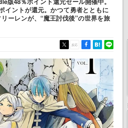
dle版48％ポイント還元セール開催中。
りとなる日本公演を記念
分のポイントが還元。かつて勇者とともに
して
リーレンが、“魔王討伐後”の世界を旅
反応