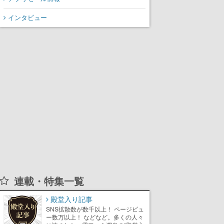
インタビュー
連載・特集一覧
殿堂入り記事
SNS拡散数が数千以上！ ページビュ
ー数万以上！ などなど。多くの人々