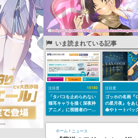
いま読まれている記事
15180
注目度
注目度
「タバコを止められない
ゴッホの名画『
猫耳キャラを描く深夜枠
の星月夜』をあ
アニメ」に視聴者の一部
傘やトートバッ
から批判意見。違法薬物
登場。8月7日21
の使用と思しき描写も含
日間限定で予約
めて、BPOが議論を交わ
ホーム
ニュース
す