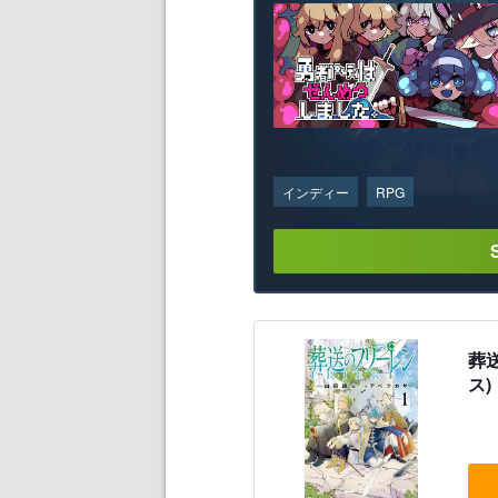
インディー
RPG
葬
ス)