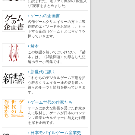
に読まれた、電ファミ渾身の“殿堂入
り”記事をまとめました。
ゲームの企画書
名作ゲームクリエイターの方々に製
作時のエピソードをお聞きし、ヒッ
トする企画（ゲーム）とは何か？を
探っていきます。
赫本
この物語を解いてはいけない。『赫
本』は、〈試験問題〉の形をした短
編ホラー小説集です。
新世代に訊く
これからのデジタルゲーム市場を担
う若きクリエイター達の姿を追い、
彼らのルーツと情熱を探っていきま
す。
ゲーム世代の作家たち
ゲームに多大な影響を受けた作家さ
んに取材し、ゲームが日本のコンテ
ンツ産業やカルチャーに与えた影響
を探る企画です。
日本モバイルゲーム産業史