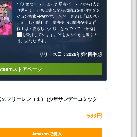
“ぜんめつ”してしまった勇者パーティから1人だ
け選んで、ともに迷宮からの脱出を目指すダン
ジョン探索RPGです。 ただし勇者は「はい/い
いえ」しか喋れず、魔法使いは魔法が使えず、
戦士は可愛らしい人形になっていて、僧侶は
██を崇拝しています。誰を救うのかを選ぶの
は、あなたです。
リリース日：2026年第4四半期
Steamストアページ
送のフリーレン（１） (少年サンデーコミック
583円
Amazonで購入