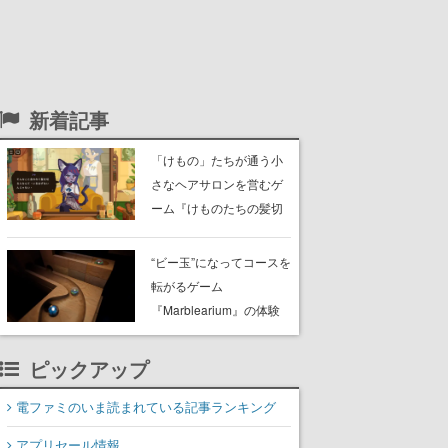
新着記事
「けもの」たちが通う小
さなヘアサロンを営むゲ
ーム『けものたちの髪切
り屋』体験版が配信開
始。悩みを持ったお客様
“ビー玉”になってコースを
と会話を交わし“本当に望
転がるゲーム
んでる髪型”を見つけ出す
『Marblearium』の体験
版がSteamで本日8月7日
より配信。Lo-Fiビートに
ピックアップ
乗って奇妙な空間を探検
電ファミのいま読まれている記事ランキング
アプリセール情報