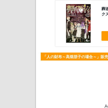
葬
クス
「人の財布～高畑朋子の場合～」販
人