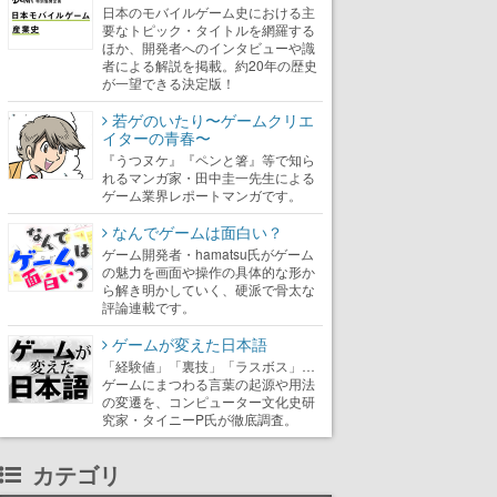
日本のモバイルゲーム史における主
要なトピック・タイトルを網羅する
ほか、開発者へのインタビューや識
者による解説を掲載。約20年の歴史
が一望できる決定版！
若ゲのいたり〜ゲームクリエ
イターの青春〜
『うつヌケ』『ペンと箸』等で知ら
れるマンガ家・田中圭一先生による
ゲーム業界レポートマンガです。
なんでゲームは面白い？
ゲーム開発者・hamatsu氏がゲーム
の魅力を画面や操作の具体的な形か
ら解き明かしていく、硬派で骨太な
評論連載です。
ゲームが変えた日本語
「経験値」「裏技」「ラスボス」…
ゲームにまつわる言葉の起源や用法
の変遷を、コンピューター文化史研
究家・タイニーP氏が徹底調査。
カテゴリ