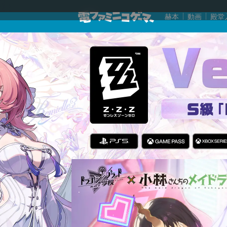
赫本
動画
殿堂