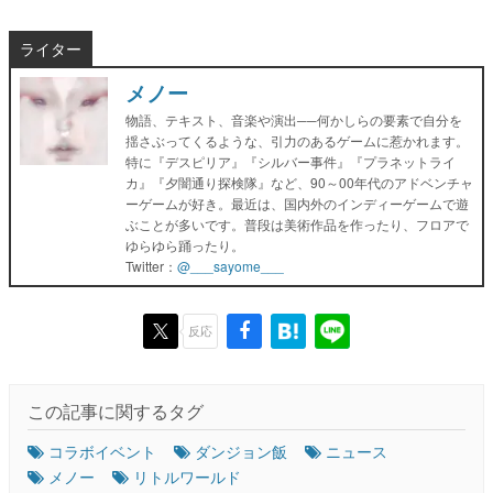
ライター
メノー
物語、テキスト、音楽や演出──何かしらの要素で自分を
揺さぶってくるような、引力のあるゲームに惹かれます。
特に『デスピリア』『シルバー事件』『プラネットライ
カ』『夕闇通り探検隊』など、90～00年代のアドベンチャ
ーゲームが好き。最近は、国内外のインディーゲームで遊
ぶことが多いです。普段は美術作品を作ったり、フロアで
ゆらゆら踊ったり。
Twitter：
@___sayome___
反応
この記事に関するタグ
コラボイベント
ダンジョン飯
ニュース
メノー
リトルワールド