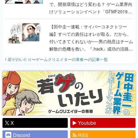
で、開発環境はどう変わる？ ゲーム業界向
けソリューションイベント「GTMF2019」
に行って、より理解を深めよう【PR】
【田中圭一連載：サイバーコネクトツー
編】すべての責任はオレが取る。だから、
付いてきてくれないか──男の熱意はチーム
解散の危機を救い、『.hack』成功の活路を
開く。業界の快男児・松山 洋に流れる血は
若ゲのいたり〜ゲームクリエイターの青春〜
の記事一覧
『少年ジャンプ』色だった【若ゲのいた
り】
X
Youtube
Discord
RSS