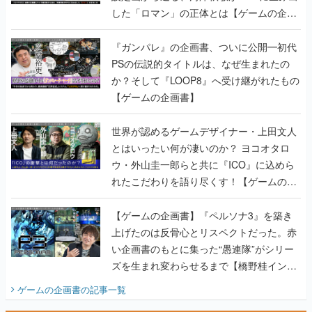
した「ロマン」の正体とは【ゲームの企画
書】
『ガンパレ』の企画書、ついに公開━初代
PSの伝説的タイトルは、なぜ生まれたの
か？そして『LOOP8』へ受け継がれたもの
【ゲームの企画書】
世界が認めるゲームデザイナー・上田文人
とはいったい何が凄いのか？ ヨコオタロ
ウ・外山圭一郎らと共に『ICO』に込めら
れたこだわりを語り尽くす！【ゲームの企
画書】
【ゲームの企画書】『ペルソナ3』を築き
上げたのは反骨心とリスペクトだった。赤
い企画書のもとに集った“愚連隊”がシリー
ズを生まれ変わらせるまで【橋野桂インタ
ビュー】
ゲームの企画書
の記事一覧