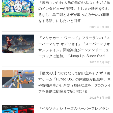
『映画ちいかわ 人魚の島のひみつ』ナガノ氏
のインタビューが解禁。もしまた映画をやれ
るなら「島二郎とオデが取っ組み合いの喧嘩
をする話」にしたいと回答
2026年8月10日
『マリオカート ワールド』フリーランの『ス
ーパーマリオ オデッセイ』『スーパーマリオ
サンシャイン』関連楽曲がニンテンドーミュ
ージックに追加。「Jump Up, Super Star!」
「ドルピックタウン」など計14曲が配信
2026年8月10日
【最大4人】“犬”になって飼い主を引きずり回
すゲーム『Ruffed Up』の体験版が配信中。車
や貨物列車が行き交う危険な道を、3つのライ
フを命綱に病院まで駆け抜ける
2026年8月10日
『ペルソナ』シリーズのペーパーフレグラン