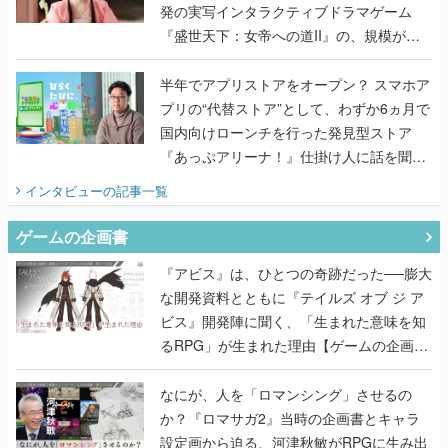
発の実写インタラクティブドラマゲーム
『盛世天下：女帝への道II』の、規模が違
うこだわりをプロデューサーに聞いた
半年でアプリストアをオープン？ スマホア
プリの“代替ストア”として、わずか6ヵ月で
国内向けローンチを行った発見型ストア
『あっぷアリーナ！』仕掛け人に話を聞い
てみた
インタビュー
の記事一覧
ゲームの企画書
『アビス』は、ひとつの奇跡だった──膨大
な開発資料とともに『テイルズ オブ ジ ア
ビス』開発陣に聞く、「生まれた意味を知
るRPG」が生まれた理由【ゲームの企画
書】
なにが、人を「ロマンシング」させるの
か？『ロマサガ2』当時の企画書とキャラ
設定画から迫る、河津秋敏がRPGに生み出