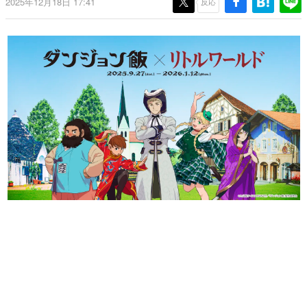
2025年12月18日 17:41
反応
日本のコンテンツ産業やカルチャーに与えた影響を探る企
画です。
日本モバイルゲーム産業史
日本のモバイルゲーム史における主要なトピック・タイト
ルを網羅するほか、開発者へのインタビューや識者による
解説を掲載。約20年の歴史が一望できる決定版！
若ゲのいたり〜ゲームクリエイターの青春〜
『うつヌケ』『ペンと箸』等で知られるマンガ家・田中圭
一先生によるゲーム業界レポートマンガです。
なんでゲームは面白い？
ゲーム開発者・hamatsu氏がゲームの魅力を画面や操作の
具体的な形から解き明かしていく、硬派で骨太な評論連載
です。
ゲームが変えた日本語
「経験値」「裏技」「ラスボス」… ゲームにまつわる言葉
の起源や用法の変遷を、コンピューター文化史研究家・タ
イニーP氏が徹底調査。
カテゴリ
特集記事