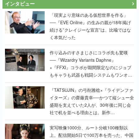
インタビュー
「現実より意味のある仮想世界を作る」
──『EVE Online』の生みの親が18年掲げ
続ける”クレイジーな宣言”は、比喩ではな
く本気だった
作り込みのすさまじさにコラボ先も驚嘆
──『Wizardry Variants Daphne』
×『FFXI』コラボが期間限定なのにジョブ
もキャラも武器も戦闘システムもワンオフ
で作り込まれた理由を両ディレクターに聞
く
『TATSUJIN』の弓削雅稔×『ライデンファ
イターズ』の齋藤貴幸──かつて縦シュー全
盛期を支えていた2人が、30年後に同じ会
社で机を並べる理由とは。新作
『TATSUJIN EXTREME』で初タッグを組
んだレジェンド2人に訊く開発秘話
実写映像1000分、ルート分岐100種類以
上。配信開始5日で100万本を売った、中国