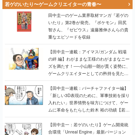
若ゲのいたり〜ゲームクリエイターの青春〜
田中圭一のゲーム業界取材マンガ『若ゲの
いたり』第2巻が発売。『ポケモン』田尻
智さん、『ゼビウス』遠藤雅伸さんらの貴
重なエピソードを収録
【田中圭一連載：アイマス/ガンダム 戦場
の絆 編】わがままな王様のわがままなニー
ズを満たす！──小山順一朗が貫く姿勢に、
ゲームクリエイターとしての矜持を見た
【若ゲのいたり最終回】
【田中圭一連載：バーチャファイター編】
「新しい3D表現のために、軍事技術を採り
入れたい」世界情勢を味方につけて、ゲー
ムに革命をもたらした鈴木 裕の功績【若ゲ
のいたり】
【田中圭一：若ゲのいたり】ゲーム開発統
合環境「Unreal Engine」最新バージョン