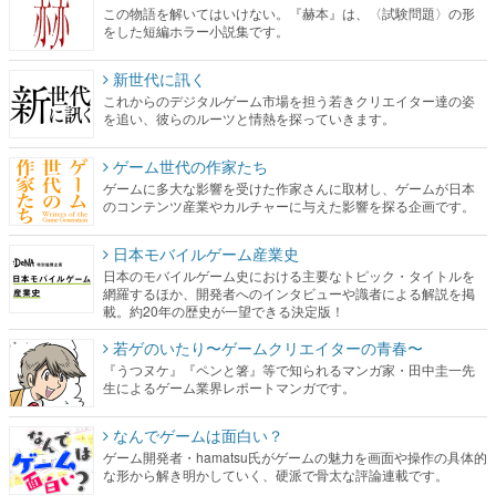
この物語を解いてはいけない。『赫本』は、〈試験問題〉の形
をした短編ホラー小説集です。
新世代に訊く
これからのデジタルゲーム市場を担う若きクリエイター達の姿
を追い、彼らのルーツと情熱を探っていきます。
ゲーム世代の作家たち
ゲームに多大な影響を受けた作家さんに取材し、ゲームが日本
のコンテンツ産業やカルチャーに与えた影響を探る企画です。
日本モバイルゲーム産業史
日本のモバイルゲーム史における主要なトピック・タイトルを
網羅するほか、開発者へのインタビューや識者による解説を掲
載。約20年の歴史が一望できる決定版！
若ゲのいたり〜ゲームクリエイターの青春〜
『うつヌケ』『ペンと箸』等で知られるマンガ家・田中圭一先
生によるゲーム業界レポートマンガです。
なんでゲームは面白い？
ゲーム開発者・hamatsu氏がゲームの魅力を画面や操作の具体的
な形から解き明かしていく、硬派で骨太な評論連載です。