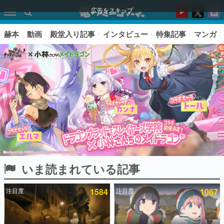
広告をスキップ
赫本
動画
殿堂入り記事
インタビュー
特集記事
マンガ
いま読まれている記事
ピックアップ
注目度
1584
注目度
1067
電ファミのいま読まれている記事ランキング
アプリセール情報