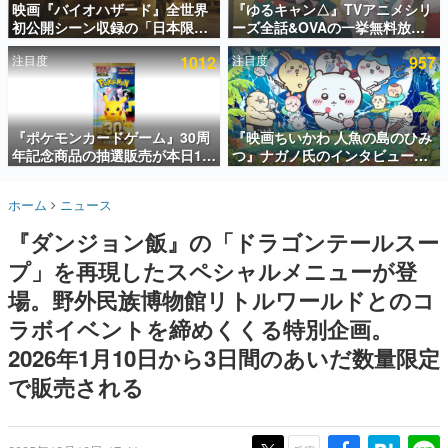
映画『バイオハザード』全世界
『ゆるキャン△』TVアニメシリ
初公開シーン収録の「日本限
ーズ全話&OVAの一挙無料放送
インタビュー
定」予告映像が解禁。バイオの
がABEMAで開催決定。8月11日
注目度
1012
注目度
957
日（8月10日）にあわせて、
「山の日」の午前0時から実施
連載・特集一覧
「ラクーンシティ総合病院」へ
行く配達人の姿が披露
殿堂入り記事
SNS拡散数が数千以上！ ページビュー数万以上！ などな
『ポケモンカードゲーム』30周
『映画ちいかわ 人魚の島のひみ
ど。多くの人々に読まれた、電ファミ渾身の“殿堂入り”記
年記念商品の抽選販売が本日12
つ』ナガノ氏のインタビューが
事をまとめました。
時より開始。拡張パック「30th
解禁。もしまた映画をやれるな
CELEBRATION」のボックス
ら「島二郎とオデが取っ組み合
ゲームの企画書
ホーム
ニュース
に、「プレミアムデッキセット
いの喧嘩をする話」にしたいと
名作ゲームクリエイターの方々に製作時のエピソードをお
聞きし、ヒットする企画（ゲーム）とは何か？を探ってい
エーフィ・ブラッキー」
回答
『ダンジョン飯』の「ドラゴンテールスー
きます。
「FUTURISTIC BOX」の計3商
品
プ」を再現したスペシャルメニューが登
赫本
この物語を解いてはいけない。『赫本』は、〈試験問題〉
場。野外民族博物館リトルワールドとのコ
の形をした短編ホラー小説集です。
ラボイベントを締めくくる特別企画。
2026年1月10日から3日間のあいだ数量限定
新世代に訊く
これからのデジタルゲーム市場を担う若きクリエイター達
で販売される
の姿を追い、彼らのルーツと情熱を探っていきます。
ゲーム世代の作家たち
ゲームに多大な影響を受けた作家さんに取材し、ゲームが